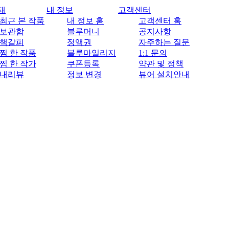
재
내 정보
고객센터
최근 본 작품
내 정보 홈
고객센터 홈
보관함
블루머니
공지사항
책갈피
정액권
자주하는 질문
찜 한 작품
블루마일리지
1:1 문의
찜 한 작가
쿠폰등록
약관 및 정책
내리뷰
정보 변경
뷰어 설치안내