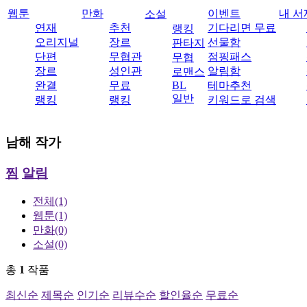
웹툰
만화
이벤트
내 서
소설
연재
추천
기다리면 무료
랭킹
오리지널
장르
선물함
판타지
단편
무협관
점핑패스
무협
장르
성인관
알림함
로맨스
완결
무료
BL
테마추천
일반
랭킹
랭킹
키워드로 검색
남해
작가
찜
알림
전체
(1)
웹툰
(1)
만화
(0)
소설
(0)
총
1
작품
최신순
제목순
인기순
리뷰수순
할인율순
무료순