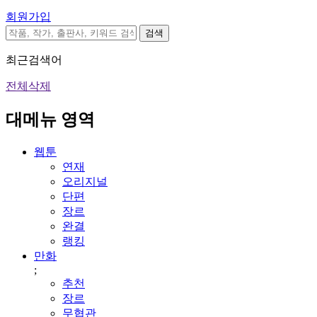
회원가입
검색
최근검색어
전체삭제
대메뉴 영역
웹툰
연재
오리지널
단편
장르
완결
랭킹
만화
;
추천
장르
무협관