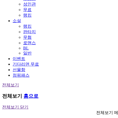
성인관
무료
랭킹
소설
랭킹
판타지
무협
로맨스
BL
일반
이벤트
기다리면 무료
선물함
점핑패스
전체보기
전체보기
홈으로
전체보기 닫기
전체보기 