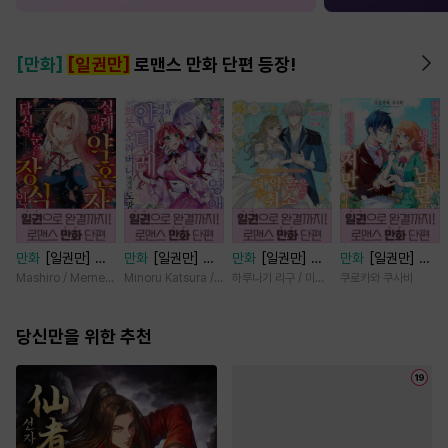
[만화]
[일권만]
로맨스 만화 단편 등장!
만화
[일권만] 실
만화
[일권만] 기
만화
[일권만] 제
만화
[일권만] 내
례지만 약혼자님,
억상실 악역 영애
약혼은 취소되었습
게 간섭하지 않겠
Mashiro / Memeko
Minoru Katsura / Mizune
하루나기 리구 / 미즈메
쿠로카와 쿠사비
당신의 눈은 장식
는 공략 대상인 얀
니다 [단행본]
다던 냉정한 남편
인가요? [단행본]
데레 의붓 오라버
이 어째선지 저만
당신만을 위한 추천
니에게서 도망칠
바라봅니다 [단행
수가 없다 [단행
본]
본]