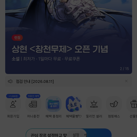
2
/
15
점검 안내 [2026.08.11]
+1,000원
첫충전 혜택
회원가입
머니충전
혜택 총정리
혜택몰빵💘
밀리언 셀러
점핑패스
선물
설정
관심 장르 설정하고 맞춤 추천 받기