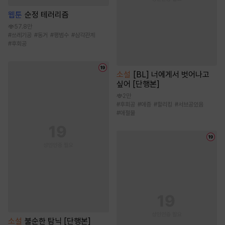
웹툰
순정 테러리즘
57.8만
#
쓰레기공
#
동거
#
평범수
#
삼각관계
#
후회공
소설
[BL] 너에게서 벗어나고
싶어 [단행본]
2만
#
후회공
#
애증
#
할리킹
#
서브공있음
#
애절물
소설
불순한 탐닉 [단행본]