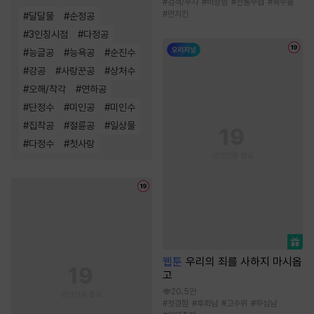
#
검객/무사
#
비장함
#
전통무협
#
복수물
#
먼치킨
#
달달물
#
순정공
#
3인칭시점
#
다정공
#
능글공
#
능욕공
#
순진수
#
강공
#
사랑꾼공
#
상처수
#
오해/착각
#
연하공
#
단정수
#
미인공
#
미인수
#
집착공
#
절륜공
#
일상물
#
다정수
#
첫사랑
웹툰
우리의 죄를 사하지 마시옵
고
20.5만
#
첫경험
#
후회남
#
고수위
#
무심남