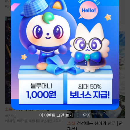
#
직진남
#
이세계물
#
로맨스
#
연애/결혼
#
트라우마
#
재벌남
#
친구
#
능글남
#
동거
#
첫사랑
#
오피스물
#
성장물
#
다정남
#
까칠남
소설
무공 파훼법의 천재
이 이벤트 그만 보기
닫기
2.9만
#
유쾌함
#
회귀물
#
통쾌함
#
먼치킨
#
학사
소설
청성에는 천마가 산다 [단
행본]