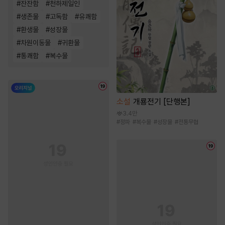
#
잔잔함
#
천하제일인
#
생존물
#
고독함
#
유쾌함
#
환생물
#
성장물
#
차원이동물
#
귀환물
#
통쾌함
#
복수물
소설
개룡전기 [단행본]
3.4만
#
정파
#
복수물
#
성장물
#
전통무협