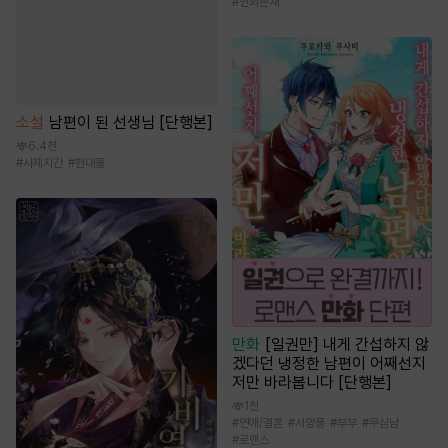
#
인외존재
소설
남편이 된 선생님 [단행본]
6.4천
#
사제지간
#
현대물
만화
[일권만] 내게 간섭하지 않
겠다던 냉정한 남편이 어째선지
저만 바라봅니다 [단행본]
1천
#
연애/결혼
#
서양풍
#
부부
#
무심남
#
로맨스