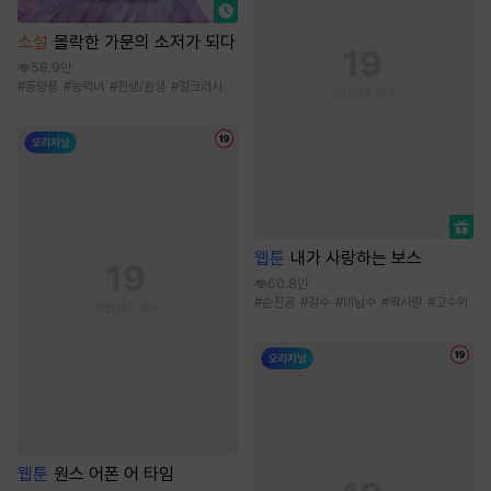
소설
몰락한 가문의 소저가 되다
58.9만
#
동양풍
#
능력녀
#
전생/환생
#
걸크러시
웹툰
내가 사랑하는 보스
60.8만
#
순진공
#
강수
#
미남수
#
짝사랑
#
고수위
웹툰
원스 어폰 어 타임