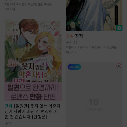
#
능력녀
#
로맨스
#
연애/결혼
#
복수
#
후회남
소설
장적
21.7만
#
계략녀
#
능력남
#
궁정물
#
카리스마남
#
능력녀
만화
[일권만] 웃지 않는 약혼자
님이 사랑에 빠진 건 변장한 저
인 것 같습니다 [단행본]
1천