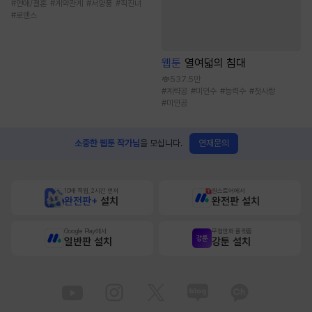
#
연애/결혼
#
계약관계
#
서양풍
#
직진녀
#
로맨스
웹툰
열여덟의 침대
537.5만
#
계략공
#
미인수
#
능력수
#
첫사랑
#
미인공
연재문의
소중한 웹툰 작가님
을 모십니다.
10배 적립, 2시간 먼저
원스토어에서
완전판+
설치
완전판 설치
Google Play에서
무협만화 플랫폼
일반판 설치
강툰 설치