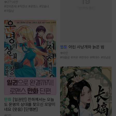
271.6만
#
인외존재
#
직진녀
#
로맨스
#
모솔녀
#
까칠남
웹툰
어린 사냥개와 늙은 범
6만
#
대물공
#
거유
#
변태수
#
떡대수
#
미남공
만화
[일권만] 전하께서는 오늘
도 운명의 상대를 찾으신 모양이
네요 (웃음) [단행본]
1천