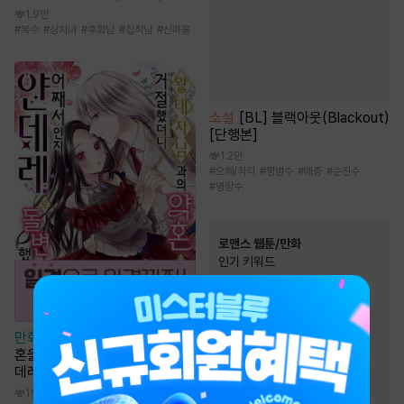
1.9만
#
복수
#
상처녀
#
후회남
#
집착남
#
신파물
소설
[BL] 블랙아웃(Blackout)
[단행본]
1.2만
#
오해/착각
#
평범수
#
애증
#
순진수
#
명랑수
로맨스 웹툰/만화
인기 키워드
#
힐링물
#
서양풍
#
짝사랑
#
직진녀
#
재회물
만화
[일권만] 왕태자님과의 약
#
연애/결혼
#
역사/시대물
혼을 거절했더니 어째서인지 얀
#
계약관계
#
현대물
데레로 돌변했습니다 [단행본]
#
능글남
#
친구>연인
1천