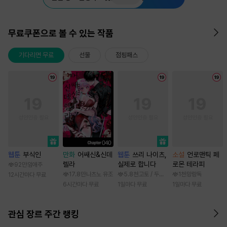
무료쿠폰으로 볼 수 있는 작품
기다리면 무료
선물
점핑패스
웹툰
부식인
만화
어쌔신&신데
웹툰
쓰리 나이츠,
소설
언로맨틱 페
렐라
실제로 합니다
로몬 테라피
92만
임애주
17.8만
나츠노 유조
5.8천
고토 / 두나래
1천
망랑독
12시간마다 무료
6시간마다 무료
1일마다 무료
1일마다 무료
관심 장르 주간 랭킹