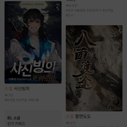
8.8만
#
천마
#
통쾌함
#
검객/무사
#
신무협
#
도사
소설
사신빙의
3만
#
빙의물
#
신무협
#
복수물
소설
팔면도도
BL 소설
12만
인기 키워드