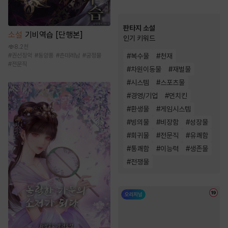
판타지 소설
소설
기비역습 [단행본]
인기 키워드
8.2천
#
복수물
#
천재
#
권선징악
#
동양풍
#
츤데레남
#
궁정물
#
전문직
#
차원이동물
#
재벌물
#
시스템
#
스포츠물
#
경영/기업
#
먼치킨
#
환생물
#
게임시스템
#
빙의물
#
비장함
#
성장물
#
회귀물
#
전문직
#
유쾌함
#
통쾌함
#
이능력
#
생존물
#
전쟁물