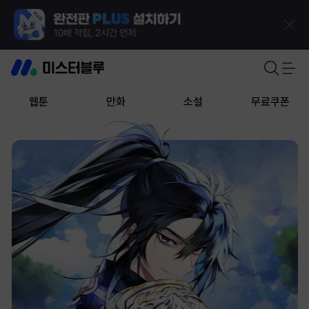
웹툰
만화
소설
무료쿠폰