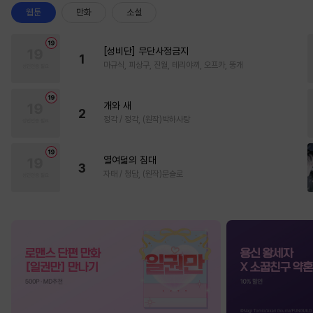
웹툰
만화
소설
[성비단] 무단사정금지
1
마규식, 피상구, 진월, 테리야끼, 오프카, 뚱개
개와 새
2
정각 / 정각, (원작)박하사탕
열여덟의 침대
3
자태 / 청담, (원작)문슬로