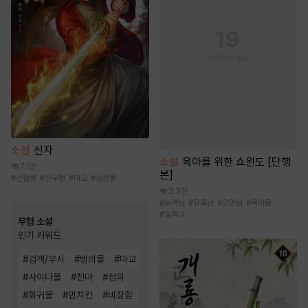
소설
선자
소설
육아를 위한 쇼윈도 [단행
7.1만
본]
#
선협물
#
신무협
#
마교
#
성장물
3.3천
#
능력남
#
유혹남
#
오만남
#
육아물
#
능력녀
무협 소설
인기 키워드
#
검객/무사
#
빙의물
#
마교
#
사이다물
#
천마
#
정파
#
회귀물
#
먼치킨
#
비장함