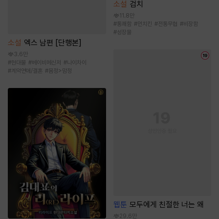
소설
검치
11.8만
#
통쾌함
#
먼치킨
#
전통무협
#
비장함
#
성장물
소설
엑스 남편 [단행본]
3.6만
#
현대물
#
베이비메신저
#
나이차이
#
계약연애/결혼
#
몸정>맘정
웹툰
모두에게 친절한 너는 왜
29.6만