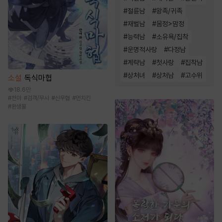
#
절륜남
#
왕족/귀족
#
재벌남
#
몸정>맘정
#
능력남
#
소유욕/집착
#
운명적사랑
#
다정남
#
계략남
#
첫사랑
#
집착남
#
상처녀
#
상처남
#
고수위
소설
독식마협
18.6만
#
천마
#
검객/무사
#
신무협
#
먼치킨
#
환생물