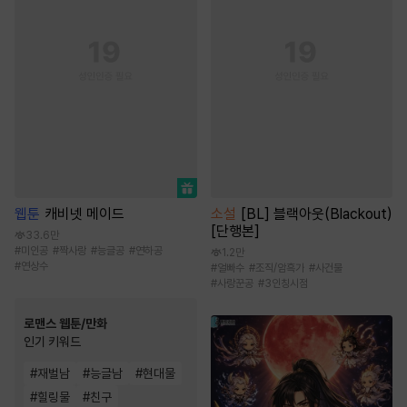
웹툰
캐비넷 메이드
소설
[BL] 블랙아웃(Blackout)
[단행본]
33.6만
#
미인공
#
짝사랑
#
능글공
#
연하공
1.2만
#
연상수
#
얼빠수
#
조직/암흑가
#
사건물
#
사랑꾼공
#
3인칭시점
로맨스 웹툰/만화
인기 키워드
#
재벌남
#
능글남
#
현대물
#
힐링물
#
친구