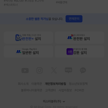
#
짝사랑
#
BDSM
#
다정공
#
고수위
#
배틀연애
#
섹스파트너
연재문의
소중한 웹툰 작가님
을 모십니다.
10배 적립, 2시간 먼저
원스토어에서
완전판+
설치
완전판 설치
Google Play에서
무협만화 플랫폼
일반판 설치
강툰 설치
회사소개
이용약관
개인정보처리방침
청소년보호정책
블루머니이용약관
고객센터
사업자정보
PC버전
미스터블루(주)
© Mr.Blue Corp. All rights reserved.