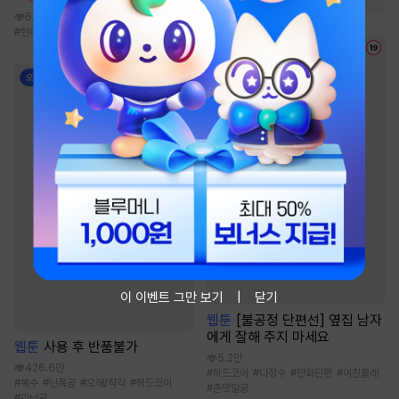
6.5천
#
현대물
#
사제지간
이 이벤트 그만 보기
닫기
웹툰
[불공정 단편선] 옆집 남자
에게 잘해 주지 마세요
웹툰
사용 후 반품불가
5.2만
426.6만
#
하드코어
#
다정수
#
만화단편
#
여친몰래
#
복수
#
난폭공
#
오해/착각
#
하드코어
#
존댓말공
#
미남공