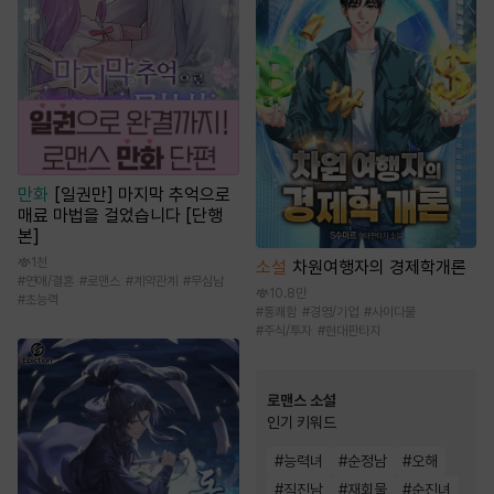
만화
[일권만] 마지막 추억으로
매료 마법을 걸었습니다 [단행
본]
1천
소설
차원여행자의 경제학개론
#
연애/결혼
#
로맨스
#
계약관계
#
무심남
10.8만
#
초능력
#
통쾌함
#
경영/기업
#
사이다물
#
주식/투자
#
현대판타지
로맨스 소설
인기 키워드
#
능력녀
#
순정남
#
오해
#
직진남
#
재회물
#
순진녀