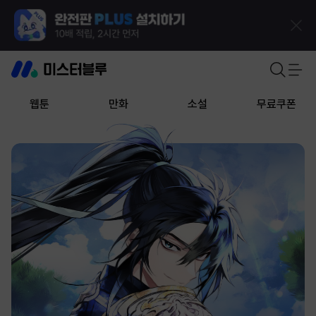
웹툰
만화
소설
무료쿠폰