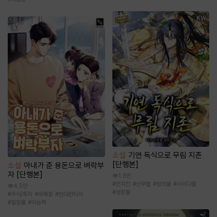
소설
기연 독식으로 무림 지존
[단행본]
소설
아내가 준 용돈으로 벼락부
자 [단행본]
1.3만
#
먼치킨
#
신무협
#
빙의물
#
사이다물
4.5만
#
성장물
#
주식/투자
#
유쾌함
#
현대판타지
#
힐링물
#
이능력