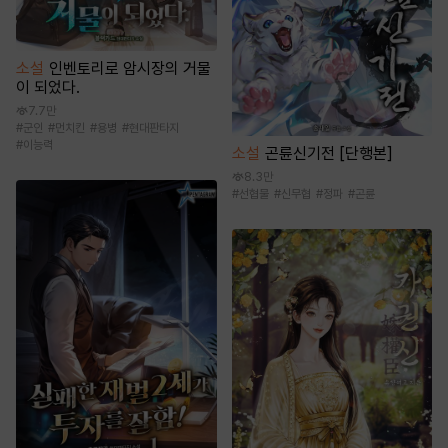
소설
인벤토리로 암시장의 거물
이 되었다.
7.7만
#
군인
#
먼치킨
#
용병
#
현대판타지
#
이능력
소설
곤륜신기전 [단행본]
8.3만
#
선협물
#
신무협
#
정파
#
곤륜