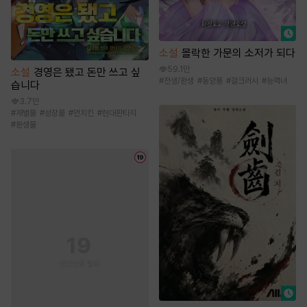
소설
몰락한 가문의 소저가 되다
59.1만
소설
경영은 됐고 돈만 쓰고 싶
#
전생/환생
#
동양풍
#
걸크러시
#
능력녀
습니다
3.7만
#
재벌물
#
성장물
#
먼치킨
#
현대판타지
#
환생물