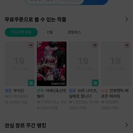
무료쿠폰으로 볼 수 있는 작품
기다리면 무료
선물
점핑패스
웹툰
부식인
만화
어쌔신&신데
웹툰
쓰리 나이츠,
소설
언로맨틱 페
렐라
실제로 합니다
로몬 테라피
92.8만
임애주
17.9만
나츠노 유조
1.3만
고토 / 두나래
1천
망랑독
12시간마다 무료
6시간마다 무료
1일마다 무료
1일마다 무료
관심 장르 주간 랭킹