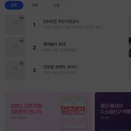
웹툰
만화
소설
[성비단] 무단사정금지
1
마규식, 피상구, 진월, 테리야끼, 오프카, 뚱개
열여덟의 침대
2
자태 / 청담, (원작)문슬로
언모럴 로맨틱 코미디
3
가감 / 쌔우, (원작)곽겨자