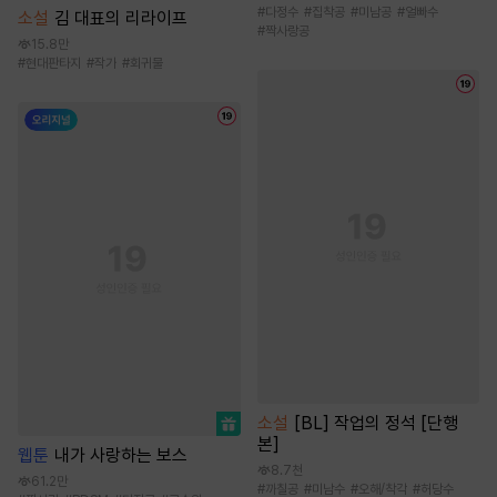
#
다정수
#
집착공
#
미남공
#
얼빠수
소설
김 대표의 리라이프
#
짝사랑공
15.8만
#
현대판타지
#
작가
#
회귀물
소설
[BL] 작업의 정석 [단행
본]
웹툰
내가 사랑하는 보스
8.7천
61.2만
#
까칠공
#
미남수
#
오해/착각
#
허당수