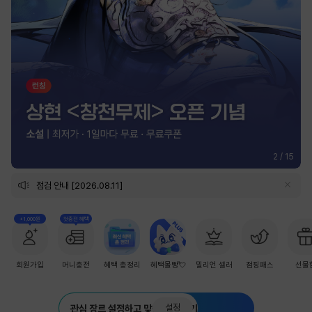
2
/
15
점검 안내 [2026.08.11]
+1,000원
첫충전 혜택
회원가입
머니충전
혜택 총정리
혜택몰빵💘
밀리언 셀러
점핑패스
선물
설정
관심 장르 설정하고 맞춤 추천 받기