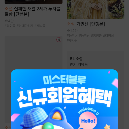
소설
실패한 재벌 2세가 투자를
잘함 [단행본]
4만
소설
가권신 [단행본]
#
회귀물
#
현대판타지
#
재벌물
1.2만
#
능력녀
#
능력남
#
동양풍
#
다정녀
#
첫사랑
BL 소설
인기 키워드
#
강공
#
사랑꾼공
#
연하공
#
다정공
#
일상물
#
첫사랑
#
능욕공
#
순정공
#
집착공
#
미인공
#
달달물
#
다정수
#
절륜공
#
순진수
#
상처수
#
단정수
#
오해/착각
#
능글공
#
3인칭시점
#
미인수
소설
남편이 된 선생님 [단행본]