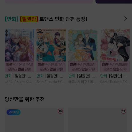
[만화]
[일권만]
로맨스 만화 단편 등장!
만화
[일권만] 모
만화
[일권만] 전
만화
[일권만] 제
만화
[일권만] 매
든 것을 포기한 평
하께서는 오늘도
약혼은 취소되었습
료 마법에 걸린 척
나츠미 / 시바노 이즈미
Shin Fukuda / Yoko Kurosu
하루나기 리구 / 미즈메
Sane Takada / Koki
범한 영애는 젊은
운명의 상대를 찾
니다 [단행본]
했더니 냉담했던
빙제의 총애를 받
으신 모양이네요
약혼자가 맹목적인
는다 [단행본]
당신만을 위한 추천
(웃음) [단행본]
사랑꾼이 되었습니
다 [단행본]