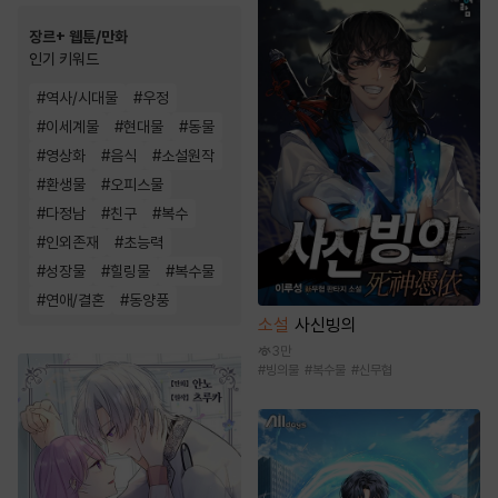
장르+ 웹툰/만화
인기 키워드
#
역사/시대물
#
우정
#
이세계물
#
현대물
#
동물
#
영상화
#
음식
#
소설원작
#
환생물
#
오피스물
#
다정남
#
친구
#
복수
#
인외존재
#
초능력
#
성장물
#
힐링물
#
복수물
#
연애/결혼
#
동양풍
소설
사신빙의
3만
#
빙의물
#
복수물
#
신무협