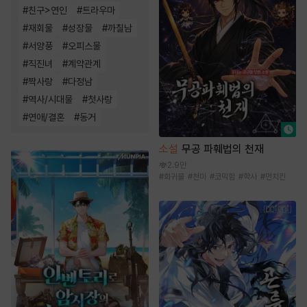
#
친구>연인
#
트라우마
#
재회물
#
성장물
#
까칠남
#
서양풍
#
오피스물
#
직진녀
#
계약관계
#
짝사랑
#
다정남
#
역사/시대물
#
첫사랑
#
연애/결혼
#
동거
소설
무공 파훼법의 천재
2.9만
#
회귀물
#
천마
#
코믹함
#
학사
#
먼치킨