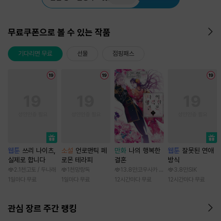
무료쿠폰으로 볼 수 있는 작품
기다리면 무료
선물
점핑패스
웹툰
쓰리 나이츠,
소설
언로맨틱 페
만화
나의 행복한
웹툰
잘못된 연애
실제로 합니다
로몬 테라피
결혼
방식
2.1천
고토 / 두나래
1천
망랑독
13.8만
코우사카 리토 / 아기토기 아쿠미
3.8만
SIK
1일마다 무료
1일마다 무료
12시간마다 무료
12시간마다 무료
관심 장르 주간 랭킹