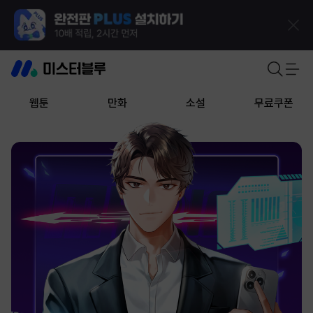
웹툰
만화
소설
무료쿠폰