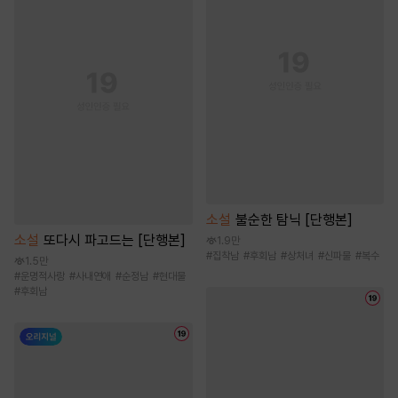
소설
불순한 탐닉 [단행본]
소설
또다시 파고드는 [단행본]
1.9만
#
집착남
#
후회남
#
상처녀
#
신파물
#
복수
1.5만
#
운명적사랑
#
사내연애
#
순정남
#
현대물
#
후회남