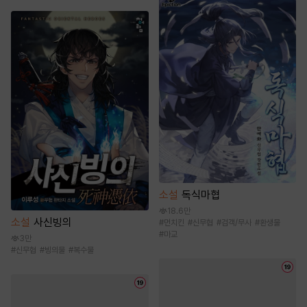
소설
독식마협
18.6만
소설
사신빙의
#
먼치킨
#
신무협
#
검객/무사
#
환생물
#
마교
3만
#
신무협
#
빙의물
#
복수물