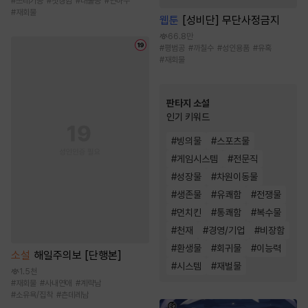
#
쓰레기공
#
첫경험
#
대물공
#
연하수
#
재회물
웹툰
[성비단] 무단사정금지
66.8만
#
평범공
#
까칠수
#
성인용품
#
유혹
#
재회물
판타지 소설
인기 키워드
#
빙의물
#
스포츠물
#
게임시스템
#
전문직
#
성장물
#
차원이동물
#
생존물
#
유쾌함
#
전쟁물
#
먼치킨
#
통쾌함
#
복수물
#
천재
#
경영/기업
#
비장함
#
환생물
#
회귀물
#
이능력
소설
해일주의보 [단행본]
#
시스템
#
재벌물
1.5천
#
재회물
#
사내연애
#
계략남
#
소유욕/집착
#
츤데레남