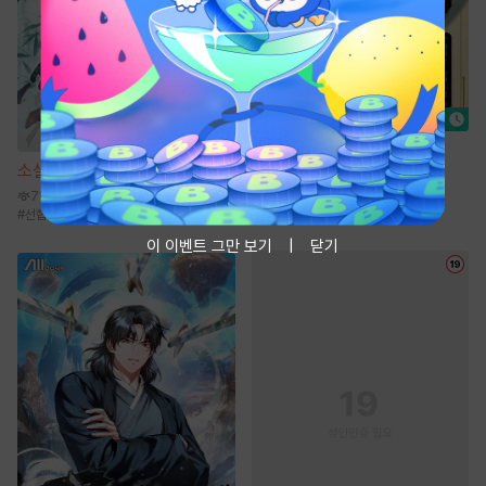
소설
장적
소설
선협에서 상태창 개발하기
21.6만
#
궁정물
#
능력남
#
무심녀
#
동양풍
7만
#
카리스마남
#
선협물
#
성장물
#
신무협
#
먼치킨
이 이벤트 그만 보기
닫기