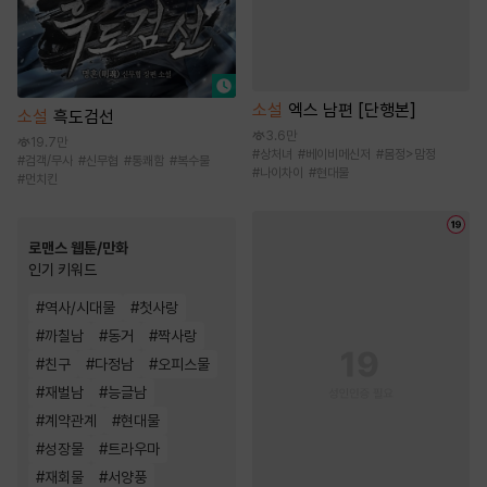
소설
엑스 남편 [단행본]
소설
흑도검선
3.6만
19.7만
#
상처녀
#
베이비메신저
#
몸정>맘정
#
검객/무사
#
신무협
#
통쾌함
#
복수물
#
나이차이
#
현대물
#
먼치킨
로맨스 웹툰/만화
인기 키워드
#
역사/시대물
#
첫사랑
#
까칠남
#
동거
#
짝사랑
#
친구
#
다정남
#
오피스물
#
재벌남
#
능글남
#
계약관계
#
현대물
#
성장물
#
트라우마
#
재회물
#
서양풍