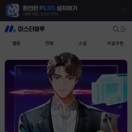
웹툰
만화
소설
무료쿠폰