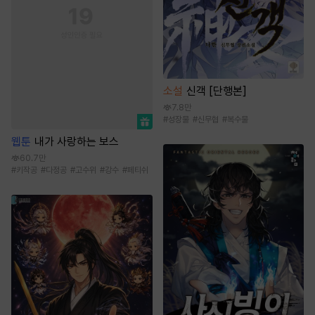
소설
신객 [단행본]
7.8만
#
성장물
#
신무협
#
복수물
웹툰
내가 사랑하는 보스
60.7만
#
키작공
#
다정공
#
고수위
#
강수
#
페티쉬