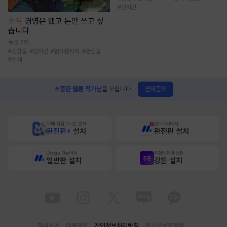
#
먼치킨
소설
경영은 됐고 돈만 쓰고 싶
습니다
3.7만
#
성장물
#
먼치킨
#
현대판타지
#
환생물
#
천재
연재문의
소중한 웹툰 작가님
을 모십니다.
10배 적립, 2시간 먼저
원스토어에서
완전판+
설치
완전판 설치
Google Play에서
무협만화 플랫폼
일반판 설치
강툰 설치
회사소개
이용약관
개인정보처리방침
청소년보호정책