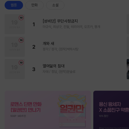
웹툰
만화
소설
[성비단] 무단사정금지
1
마규식, 피상구, 진월, 테리야끼, 오프카, 뚱개
개와 새
2
정각 / 정각, (원작)박하사탕
열여덟의 침대
3
자태 / 청담, (원작)문슬로