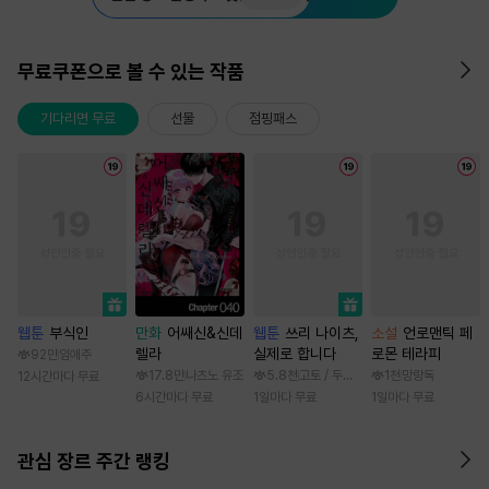
무료쿠폰으로 볼 수 있는 작품
기다리면 무료
선물
점핑패스
웹툰
부식인
만화
어쌔신&신데
웹툰
쓰리 나이츠,
소설
언로맨틱 페
렐라
실제로 합니다
로몬 테라피
92만
임애주
17.8만
나츠노 유조
5.8천
고토 / 두나래
1천
망랑독
12시간마다 무료
6시간마다 무료
1일마다 무료
1일마다 무료
관심 장르 주간 랭킹