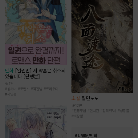
만화
[일권만] 제 약혼은 취소되
었습니다 [단행본]
1천
#
상처녀
#
로맨스
#
직진남
#
트라우마
#
서양풍
소설
팔면도도
12만
#
전통무협
#
먼치킨
#
검객/무사
#
성장물
#
비장함
BL 웹툰/만화