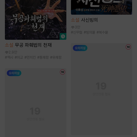
소설
사신빙의
3만
#
신무협
#
빙의물
#
복수물
소설
무공 파훼법의 천재
2.9만
#
책사
#
마교
#
먼치킨
#
통쾌함
#
유쾌함