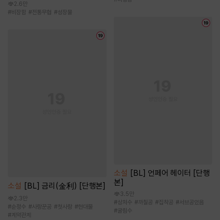
2.6만
#
비장함
#
전통무협
#
성장물
소설
[BL] 언페어 헤이터 [단행
본]
소설
[BL] 금리(金利) [단행본]
3.5만
2.3만
#
상처수
#
까칠공
#
집착공
#
서브공있음
#
순정수
#
사랑꾼공
#
첫사랑
#
현대물
#
굴림수
#
계약관계