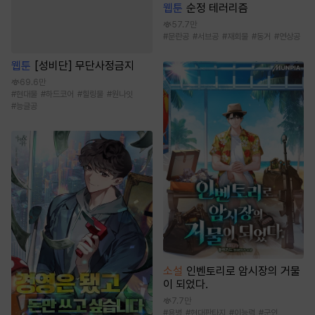
웹툰
순정 테러리즘
57.7만
#
문란공
#
서브공
#
재회물
#
동거
#
연상공
웹툰
[성비단] 무단사정금지
69.6만
#
현대물
#
하드코어
#
힐링물
#
원나잇
#
능글공
소설
인벤토리로 암시장의 거물
이 되었다.
7.7만
#
용병
#
현대판타지
#
이능력
#
군인