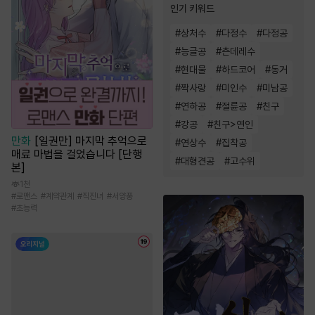
인기 키워드
#
상처수
#
다정수
#
다정공
#
능글공
#
츤데레수
#
현대물
#
하드코어
#
동거
#
짝사랑
#
미인수
#
미남공
#
연하공
#
절륜공
#
친구
#
강공
#
친구>연인
만화
[일권만] 마지막 추억으로
#
연상수
#
집착공
매료 마법을 걸었습니다 [단행
#
대형견공
#
고수위
본]
1천
#
로맨스
#
계약관계
#
직진녀
#
서양풍
#
초능력