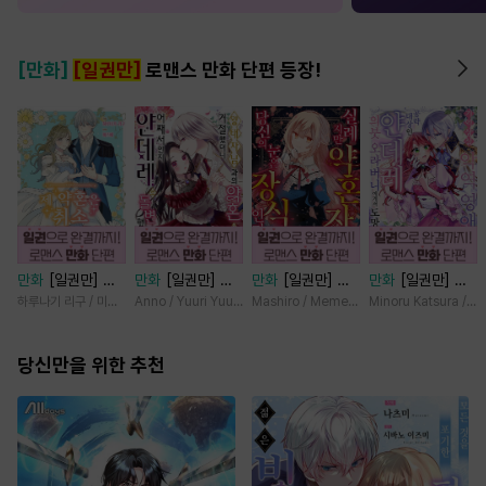
[만화]
[일권만]
로맨스 만화 단편 등장!
만화
[일권만] 제
만화
[일권만] 왕
만화
[일권만] 실
만화
[일권만] 기
약혼은 취소되었습
태자님과의 약혼을
례지만 약혼자님,
억상실 악역 영애
하루나기 리구 / 미즈메
Anno / Yuuri Yuudachi
Mashiro / Memeko
Minoru Katsura / M
니다 [단행본]
거절했더니 어째서
당신의 눈은 장식
는 공략 대상인 얀
인지 얀데레로 돌
인가요? [단행본]
데레 의붓 오라버
당신만을 위한 추천
변했습니다 [단행
니에게서 도망칠
본]
수가 없다 [단행
본]