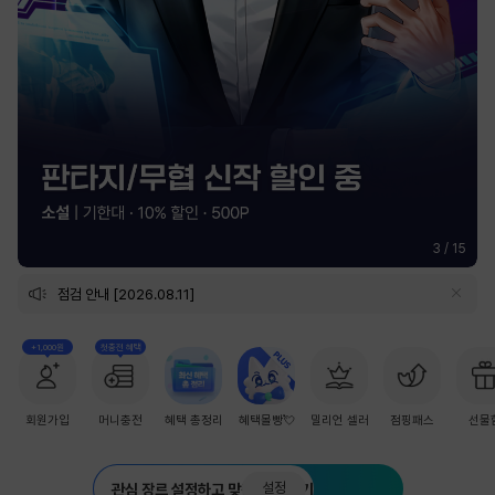
4
/
15
점검 안내 [2026.08.11]
+1,000원
첫충전 혜택
회원가입
머니충전
혜택 총정리
혜택몰빵💘
밀리언 셀러
점핑패스
선물
설정
관심 장르 설정하고 맞춤 추천 받기