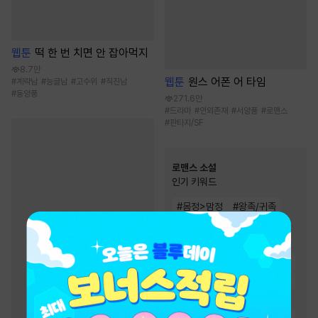
웹툰
떡 한 번 치면 안 잡아먹지
8.7만
웹툰
원스 어폰 어 타임
#
계략남
#
능글남
#
고수위
#
직진남
#
동양풍
271.6만
#
드라마
#
인외존재
#
서양풍
#
로맨스
#
판타지/SF
로맨스 소설
인기 키워드
#
몸정>맘정
#
왕족/귀족
#
소유욕/집착
#
상처녀
#
운명적사랑
#
상처남
#
능력녀
#
계략남
#
다정남
#
집착남
#
절륜남
#
직진남
#
순진녀
#
오해
#
첫사랑
#
재회물
#
재벌남
#
능력남