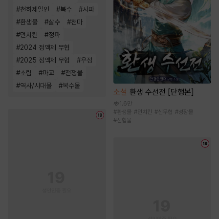
#
천하제일인
#
복수
#
사파
#
환생물
#
살수
#
천마
#
먼치킨
#
정파
#
2024 정액제 무협
#
2025 정액제 무협
#
우정
#
소림
#
마교
#
전쟁물
#
역사/시대물
#
복수물
소설
환생 수선전 [단행본]
1.6만
#
환생물
#
먼치킨
#
신무협
#
성장물
#
선협물