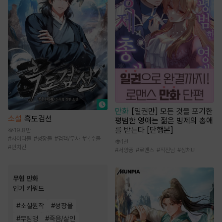
만화
[일권만] 모든 것을 포기한
소설
흑도검선
평범한 영애는 젊은 빙제의 총애
를 받는다 [단행본]
19.8만
#
사이다물
#
성장물
#
검객/무사
#
복수물
1천
#
먼치킨
#
서양풍
#
로맨스
#
직진남
#
상처녀
무협 만화
인기 키워드
#
소설원작
#
성장물
#
무림맹
#
죽음/살인