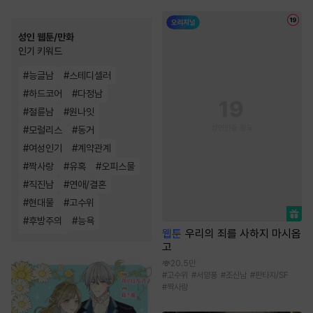
성인 웹툰/만화
인기 키워드
#
능글남
#
스테디셀러
#
하드코어
#
다정남
#
절륜남
#
원나잇
#
모럴리스
#
동거
#
여성인기
#
계약관계
#
짝사랑
#
유혹
#
오피스물
#
직진남
#
연애/결혼
#
현대물
#
고수위
#
후방주의
#
능욕
웹툰
우리의 죄를 사하지 마시옵
#
삼각관계
고
20.5만
#
고수위
#
서양풍
#
조신남
#
판타지/SF
#
짝사랑