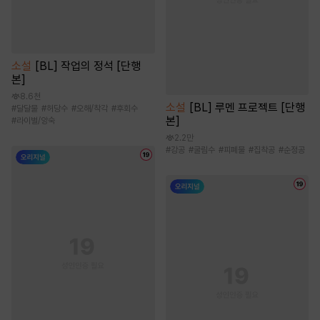
소설
[BL] 작업의 정석 [단행
본]
8.6천
소설
[BL] 루멘 프로젝트 [단행
#
달달물
#
허당수
#
오해/착각
#
후회수
본]
#
라이벌/앙숙
2.2만
#
강공
#
굴림수
#
피폐물
#
집착공
#
순정공