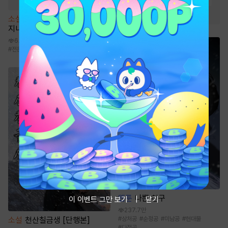
#
고수위
#
순정남
소설
초전도체 운석으로 천재 엔
지니어 각성
6.7만
#
전문직
#
사이다물
#
현대판타지
#
천재
웹툰
나쁜 친구
이 이벤트 그만 보기
닫기
237.7만
#
상처공
#
순정공
#
미남공
#
현대물
소설
천산칠금생 [단행본]
#
다정공