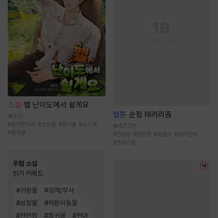
소설
헬 난이도에서 쉴게요
웹툰
순정 테러리즘
5만
#
퓨전판타지
#
성장물
#
영지물
#
시스템
57.7만
#
힐링물
#
연상공
#
문란공
#
평범수
#
삼각관계
#
쓰레기공
무협 소설
인기 키워드
#
귀환물
#
검객/무사
#
성장물
#
차원이동물
#
잔잔함
#
회귀물
#
천마