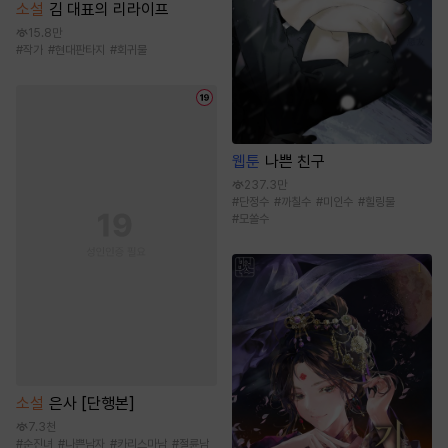
소설
김 대표의 리라이프
15.8만
#
작가
#
현대판타지
#
회귀물
웹툰
나쁜 친구
237.3만
#
단정수
#
까칠수
#
미인수
#
힐링물
#
모쏠수
소설
은사 [단행본]
7.3천
#
순진녀
#
나쁜남자
#
카리스마남
#
절륜남