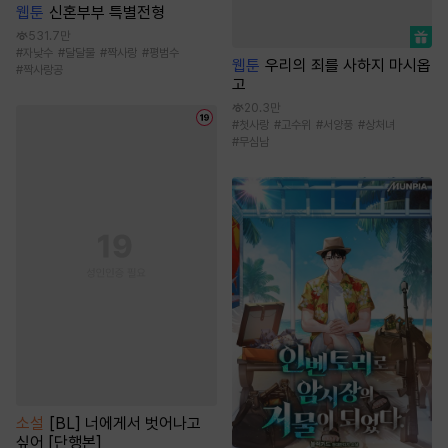
웹툰
신혼부부 특별전형
531.7만
#
자낮수
#
달달물
#
짝사랑
#
평범수
웹툰
우리의 죄를 사하지 마시옵
#
짝사랑공
고
20.3만
#
첫사랑
#
고수위
#
서양풍
#
상처녀
#
무심남
소설
[BL] 너에게서 벗어나고
싶어 [단행본]