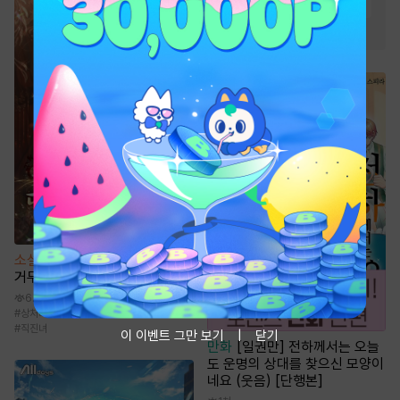
#
미남공
#
미인수
#
집착공
#
고수위
#
연하공
소설
중생 후 다섯 명의 권신을
거두었다
6.5만
#
상처녀
#
여주중심
#
걸크러시
#
동양풍
#
직진녀
이 이벤트 그만 보기
닫기
만화
[일권만] 전하께서는 오늘
도 운명의 상대를 찾으신 모양이
네요 (웃음) [단행본]