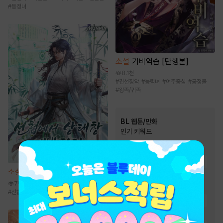
#
동정녀
소설
기비역습 [단행본]
8.1천
#
권선징악
#
능력녀
#
여주중심
#
궁정물
#
왕족/귀족
BL 웹툰/만화
인기 키워드
#
친구
#
하드코어
#
동거
#
츤데레수
#
강공
#
연상수
소설
선협에서 상태창 개발하기
#
현대물
#
다정공
7만
#
친구>연인
#
상처수
#
선협물
#
성장물
#
먼치킨
#
신무협
#
능글공
#
절륜공
#
다정수
#
대형견공
#
짝사랑