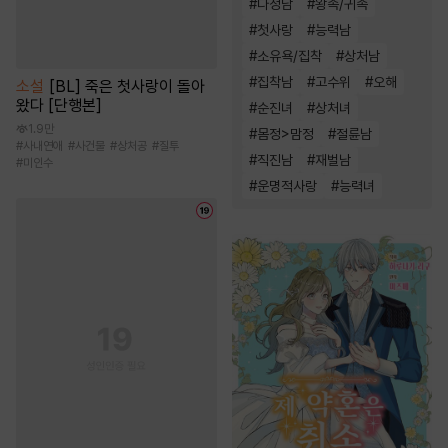
#
다정남
#
왕족/귀족
#
첫사랑
#
능력남
#
소유욕/집착
#
상처남
#
집착남
#
고수위
#
오해
소설
[BL] 죽은 첫사랑이 돌아
왔다 [단행본]
#
순진녀
#
상처녀
1.9만
#
몸정>맘정
#
절륜남
#
사내연애
#
사건물
#
상처공
#
질투
#
직진남
#
재벌남
#
미인수
#
운명적사랑
#
능력녀