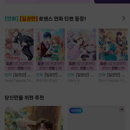
[만화]
[일권만]
로맨스 만화 단편 등장!
만화
[일권만] 매
만화
[일권만] 내
만화
[일권만] 죽
만화
[일권만] 전
료 마법에 걸린 척
게 간섭하지 않겠
을 뻔한 늑대가 운
하께서는 오늘도
Sane Takada / Koki Fuyutsuki
쿠로카와 쿠사비
카놀라 유
Shin Fukuda / Yoko
했더니 냉담했던
다던 냉정한 남편
명의 짝이 되기까
운명의 상대를 찾
약혼자가 맹목적인
이 어째선지 저만
지 [단행본]
으신 모양이네요
사랑꾼이 되었습니
당신만을 위한 추천
바라봅니다 [단행
(웃음) [단행본]
다 [단행본]
본]