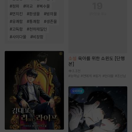
#
정파
#
마교
#
복수물
#
먼치킨
#
환생물
#
빙의물
#
유쾌함
#
통쾌함
#
생존물
#
고독함
#
천하제일인
#
사이다물
#
비장함
소설
육아를 위한 쇼윈도 [단행
본]
3.3천
#
능력남
#
연예계
#
동거
#
현대물
#
조신남