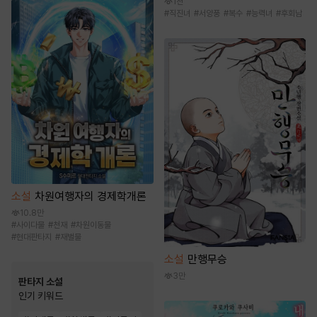
1천
#
직진녀
#
서양풍
#
복수
#
능력녀
#
후회남
소설
차원여행자의 경제학개론
10.8만
#
사이다물
#
천재
#
차원이동물
#
현대판타지
#
재벌물
소설
만행무승
3만
판타지 소설
인기 키워드