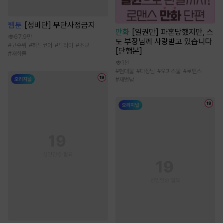
웹툰
[성비단] 무단사정금지
만화
[일권만] 파혼당했지만, 스
67.9만
도 부장님께 사랑받고 있습니다
#
고수위
#
하드코어
#
드라마
#
조교
[단행본]
#
재회물
1천
#
현대물
#
다정남
#
오피스물
#
로맨스
#
재벌남