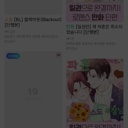
소설
[BL] 블랙아웃(Blackout)
[단행본]
만화
[일권만] 제 약혼은 취소되
었습니다 [단행본]
1.2만
#
순진수
#
오해/착각
#
애증
#
외유내강수
1천
#
소심수
#
연애/결혼
#
상처녀
#
서양풍
#
로맨스
#
직진남