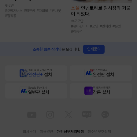
2만
소설
인벤토리로 암시장의 거물
#
오메가버스
#
미인공
#
재회물
#
원나잇
이 되었다.
#
집착공
7.7만
#
현대판타지
#
군인
#
먼치킨
#
용병
#
이능력
연재문의
소중한 웹툰 작가님
을 모십니다.
10배 적립, 2시간 먼저
원스토어에서
완전판+
설치
완전판 설치
Google Play에서
무협만화 플랫폼
일반판 설치
강툰 설치
회사소개
이용약관
개인정보처리방침
청소년보호정책