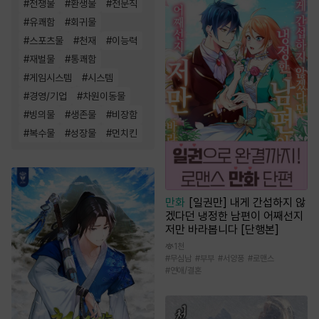
#
전쟁물
#
환생물
#
전문직
#
유쾌함
#
회귀물
#
스포츠물
#
천재
#
이능력
#
재벌물
#
통쾌함
#
게임시스템
#
시스템
#
경영/기업
#
차원이동물
#
빙의물
#
생존물
#
비장함
#
복수물
#
성장물
#
먼치킨
만화
[일권만] 내게 간섭하지 않
겠다던 냉정한 남편이 어째선지
저만 바라봅니다 [단행본]
1천
#
무심남
#
부부
#
서양풍
#
로맨스
#
연애/결혼