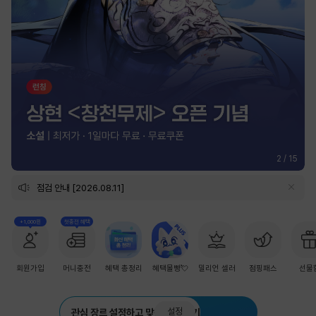
2
/
15
점검 안내 [2026.08.11]
+1,000원
첫충전 혜택
회원가입
머니충전
혜택 총정리
혜택몰빵💘
밀리언 셀러
점핑패스
선물
설정
관심 장르 설정하고 맞춤 추천 받기