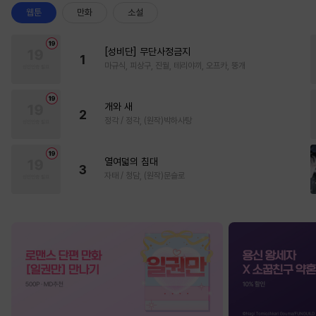
웹툰
만화
소설
[성비단] 무단사정금지
1
마규식, 피상구, 진월, 테리야끼, 오프카, 뚱개
개와 새
2
정각 / 정각, (원작)박하사탕
열여덟의 침대
3
자태 / 청담, (원작)문슬로