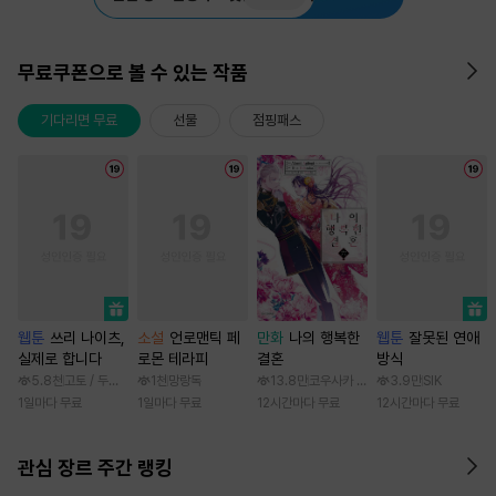
무료쿠폰으로 볼 수 있는 작품
기다리면 무료
선물
점핑패스
웹툰
쓰리 나이츠,
소설
언로맨틱 페
만화
나의 행복한
웹툰
잘못된 연애
실제로 합니다
로몬 테라피
결혼
방식
5.8천
고토 / 두나래
1천
망랑독
13.8만
코우사카 리토 / 아기토기 아쿠미
3.9만
SIK
1일마다 무료
1일마다 무료
12시간마다 무료
12시간마다 무료
관심 장르 주간 랭킹