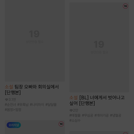
소설
팀장 오빠와 회의실에서
[단행본]
소설
[BL] 너에게서 벗어나고
3.1천
싶어 [단행본]
#
순진녀
#
유혹남
#
나이차이
#
달달물
#
몸정>맘정
2만
#
애절물
#
무심공
#
개아가공
#
냉혈공
#
소심수