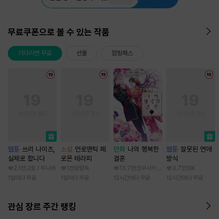
무료쿠폰으로 볼 수 있는 작품
기다리면 무료
선물
점핑패스
웹툰
쓰리 나이츠,
소설
언로맨틱 페
만화
나의 행복한
웹툰
잘못된 연애
실제로 합니다
로몬 테라피
결혼
방식
2.1천
고토 / 두나래
1천
망랑독
13.7만
코우사카 리토 / 아기토기 아쿠미
3.7만
SIK
1일마다 무료
1일마다 무료
12시간마다 무료
12시간마다 무료
관심 장르 주간 랭킹