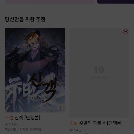
당신만을 위한 추천
소설
신객 [단행본]
소설
주말의 파트너 [단행본]
7.8만
#
복수물
#
성장물
#
신무협
2.4만