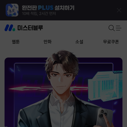
웹툰
만화
소설
무료쿠폰