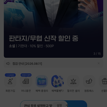
3
/
15
점검 안내 [2026.08.11]
+1,000원
첫충전 혜택
회원가입
머니충전
혜택 총정리
혜택몰빵💘
밀리언 셀러
점핑패스
선물
설정
관심 장르 설정하고 맞춤 추천 받기