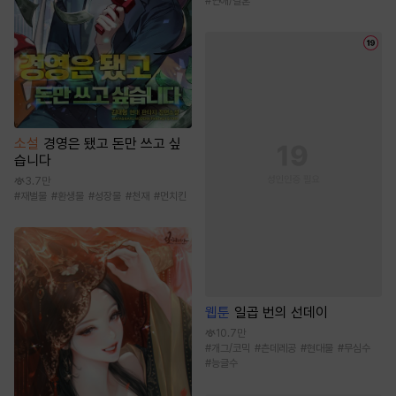
#
연애/결혼
소설
경영은 됐고 돈만 쓰고 싶
습니다
3.7만
#
재벌물
#
환생물
#
성장물
#
천재
#
먼치킨
웹툰
일곱 번의 선데이
10.7만
#
개그/코믹
#
츤데레공
#
현대물
#
무심수
#
능글수