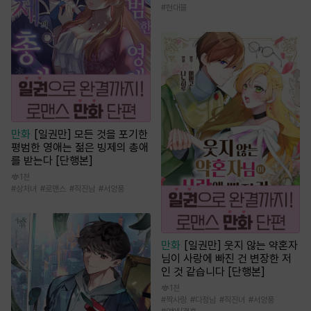
#
현대물
만화
[일권만] 모든 것을 포기한
평범한 영애는 젊은 빙제의 총애
를 받는다 [단행본]
1천
#
상처녀
#
로맨스
#
직진남
#
서양풍
만화
[일권만] 웃지 않는 약혼자
님이 사랑에 빠진 건 변장한 저
인 것 같습니다 [단행본]
1천
#
짝사랑
#
다정남
#
직진녀
#
서양풍