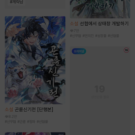
#
계략남
소설
선협에서 상태창 개발하기
7만
#
신무협
#
먼치킨
#
성장물
#
선협물
소설
곤륜신기전 [단행본]
8.2만
#
신무협
#
곤륜
#
정파
#
선협물