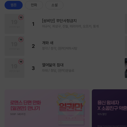
웹툰
만화
소설
[성비단] 무단사정금지
1
마규식, 피상구, 진월, 테리야끼, 오프카, 뚱개
개와 새
2
정각 / 정각, (원작)박하사탕
열여덟의 침대
3
자태 / 청담, (원작)문슬로