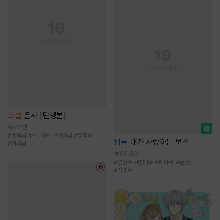
소설
은사 [단행본]
7.2천
#
계략남
#
신분차이
#
까칠남
#
동정녀
웹툰
내가 사랑하는 보스
#
집착남
60.3만
#
연상수
#
변태수
#
페티쉬
#
순정공
#
떡대수