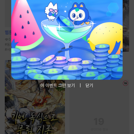
웹툰
순정 테러리즘
57.6만
#
동거
#
연상공
#
연하수
#
삼각관계
#
서브공
소설
천산칠금생 [단행본]
2.6만
#
성장물
#
전통무협
#
비장함
이 이벤트 그만 보기
닫기