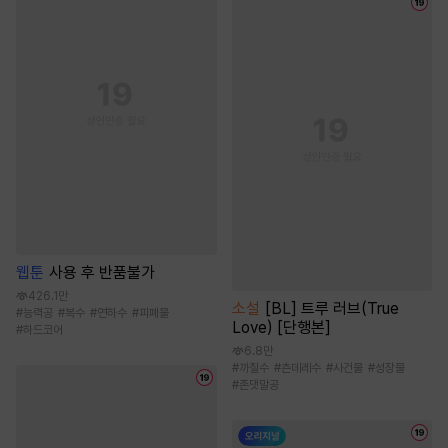
웹툰
사용 후 반품불가
426.1만
소설
[BL] 트루 러브(True
#
능력공
#
복수
#
연하수
#
피폐물
Love) [단행본]
#
하드코어
6.8만
#
까칠수
#
츤데레수
#
사건물
#
성장물
#
존댓말공