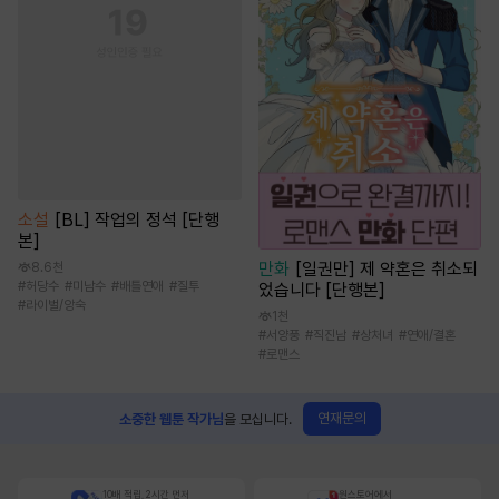
소설
[BL] 작업의 정석 [단행
본]
만화
[일권만] 제 약혼은 취소되
8.6천
#
허당수
#
미남수
#
배틀연애
#
질투
었습니다 [단행본]
#
라이벌/앙숙
1천
#
서양풍
#
직진남
#
상처녀
#
연애/결혼
#
로맨스
연재문의
소중한 웹툰 작가님
을 모십니다.
10배 적립, 2시간 먼저
원스토어에서