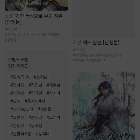
소설
기연 독식으로 무림 지존
[단행본]
1.3만
#
신무협
#
먼치킨
#
사이다물
#
빙의물
#
성장물
소설
엑스 남편 [단행본]
3.6만
#
계약연애/결혼
#
후회남
#
상처녀
로맨스 소설
#
현대물
#
베이비메신저
인기 키워드
#
왕족/귀족
#
상처남
#
첫사랑
#
직진남
#
재벌남
#
다정남
#
집착남
#
상처녀
#
오해
#
몸정>맘정
#
소유욕/집착
#
재회물
#
절륜남
#
순정남
#
고수위
#
순진녀
#
능력남
#
운명적사랑
#
능력녀