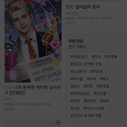
웹툰
열여덟의 침대
537만
#
얼빠수
#
계략공
#
무심수
#
까칠수
#
헌신수
무협 만화
인기 키워드
#
죽음/살인
#
마교
#
전쟁물
#
2025 정액제 무협
#
소설원작
#
무림맹
#
복수물
#
사파
#
복수
#
살수
#
우정
#
환생물
소설
나의 완벽한 쿼터백 남자친
구 [단행본]
#
천하제일인
#
성장물
1천
#
천마
#
먼치킨
#
정파
#
재벌남
#
계략남
#
성장물
#
첫사랑
#
소림
#
역사/시대물
#
집착남
#
2024 정액제 무협