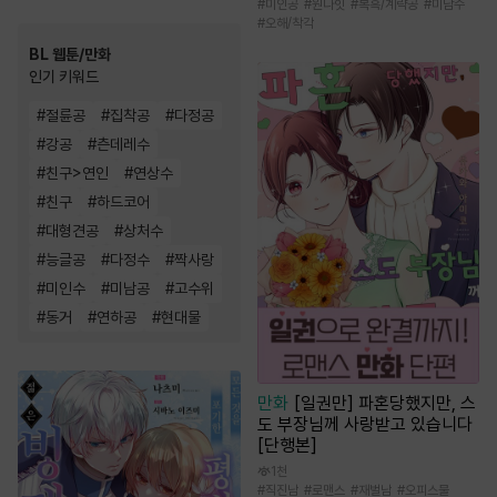
#
미인공
#
원나잇
#
복흑/계략공
#
미남수
#
오해/착각
BL 웹툰/만화
인기 키워드
#
절륜공
#
집착공
#
다정공
#
강공
#
츤데레수
#
친구>연인
#
연상수
#
친구
#
하드코어
#
대형견공
#
상처수
#
능글공
#
다정수
#
짝사랑
#
미인수
#
미남공
#
고수위
#
동거
#
연하공
#
현대물
만화
[일권만] 파혼당했지만, 스
도 부장님께 사랑받고 있습니다
[단행본]
1천
#
직진남
#
로맨스
#
재벌남
#
오피스물