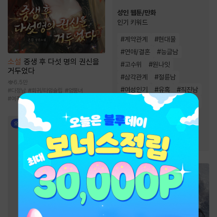
성인 웹툰/만화
인기 키워드
#
계약관계
#
현대물
#
연애/결혼
#
능글남
소설
중생 후 다섯 명의 권신을
#
고수위
#
원나잇
거두었다
#
삼각관계
#
절륜남
6.5만
#
여성인기
#
유혹
#
직진남
#
다정남
#
회귀/타임슬립
#
엉뚱녀
#
여주중심
#
동양풍
#
짝사랑
#
하드코어
#
능욕
#
오피스물
#
동거
#
스테디셀러
#
다정남
#
후방주의
#
모럴리스