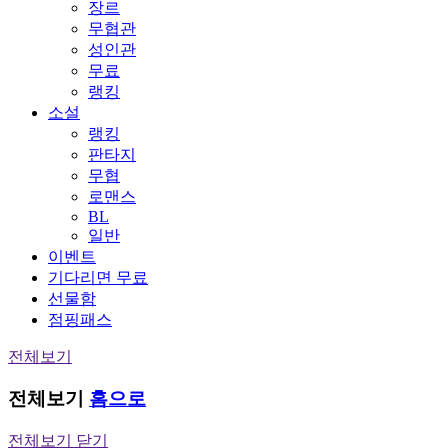
장르
무협관
성인관
무료
랭킹
소설
랭킹
판타지
무협
로맨스
BL
일반
이벤트
기다리면 무료
선물함
점핑패스
전체보기
전체보기
홈으로
전체보기 닫기