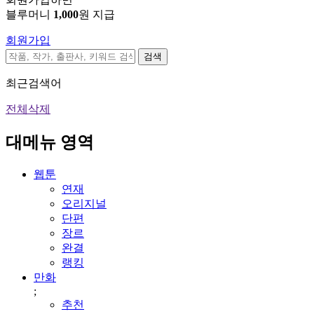
블루머니
1,000
원 지급
회원가입
검색
최근검색어
전체삭제
대메뉴 영역
웹툰
연재
오리지널
단편
장르
완결
랭킹
만화
;
추천