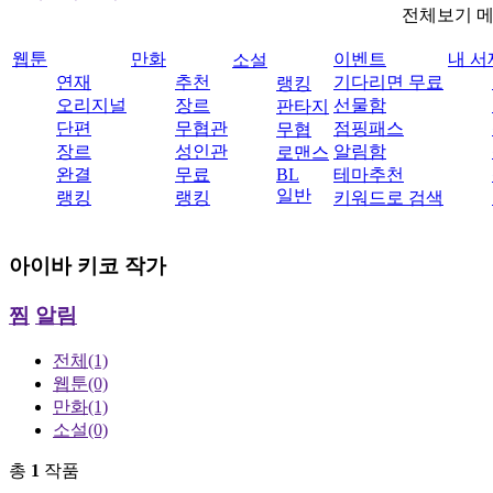
전체보기 
웹툰
만화
이벤트
내 서
소설
연재
추천
기다리면 무료
랭킹
오리지널
장르
선물함
판타지
단편
무협관
점핑패스
무협
장르
성인관
알림함
로맨스
완결
무료
BL
테마추천
일반
랭킹
랭킹
키워드로 검색
아이바 키코
작가
찜
알림
전체
(1)
웹툰
(0)
만화
(1)
소설
(0)
총
1
작품