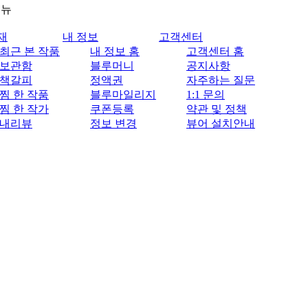
메뉴
재
내 정보
고객센터
최근 본 작품
내 정보 홈
고객센터 홈
보관함
블루머니
공지사항
책갈피
정액권
자주하는 질문
찜 한 작품
블루마일리지
1:1 문의
찜 한 작가
쿠폰등록
약관 및 정책
내리뷰
정보 변경
뷰어 설치안내