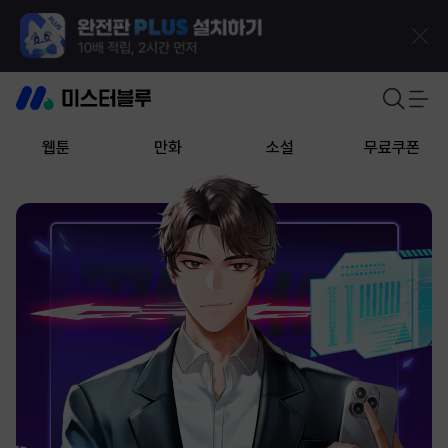
웹툰
만화
소설
무료쿠폰