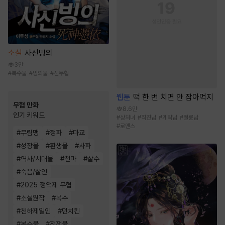
소설
사신빙의
3만
#
복수물
#
빙의물
#
신무협
웹툰
떡 한 번 치면 안 잡아먹지
무협 만화
8.6만
인기 키워드
#
상처녀
#
직진남
#
계략남
#
절륜남
#
로맨스
#
무림맹
#
정파
#
마교
#
성장물
#
환생물
#
사파
#
역사/시대물
#
천마
#
살수
#
죽음/살인
#
2025 정액제 무협
#
소설원작
#
복수
#
천하제일인
#
먼치킨
#
복수물
#
전쟁물