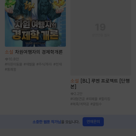
소설
차원여행자의 경제학개론
10.8만
#
차원이동물
#
재벌물
#
주식/투자
#
천재
#
통쾌함
소설
[BL] 루멘 프로젝트 [단행
본]
2.2만
#
대형견공
#
피폐물
#
할리킹
#
복흑/계략공
#
굴림수
연재문의
소중한 웹툰 작가님
을 모십니다.