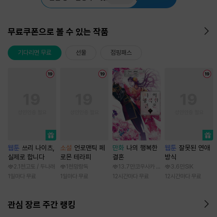
무료쿠폰으로 볼 수 있는 작품
기다리면 무료
선물
점핑패스
웹툰
쓰리 나이츠,
소설
언로맨틱 페
만화
나의 행복한
웹툰
잘못된 연애
실제로 합니다
로몬 테라피
결혼
방식
2.1천
고토 / 두나래
1천
망랑독
13.7만
코우사카 리토 / 아기토기 아쿠미
3.6만
SIK
1일마다 무료
1일마다 무료
12시간마다 무료
12시간마다 무료
관심 장르 주간 랭킹