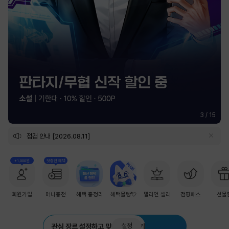
3
/
15
점검 안내 [2026.08.11]
+1,000원
첫충전 혜택
회원가입
머니충전
혜택 총정리
혜택몰빵💘
밀리언 셀러
점핑패스
선물
설정
관심 장르 설정하고 맞춤 추천 받기