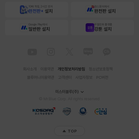
10배 적립, 2시간 먼저
원스토어에서
완전판+
설치
완전판 설치
Google Play에서
무협만화 플랫폼
일반판 설치
강툰 설치
회사소개
이용약관
개인정보처리방침
청소년보호정책
블루머니이용약관
고객센터
사업자정보
PC버전
미스터블루(주)
© Mr.Blue Corp. All rights reserved.
TOP