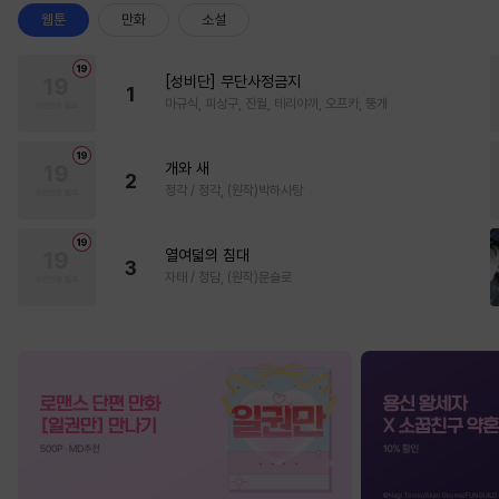
웹툰
만화
소설
[성비단] 무단사정금지
1
마규식, 피상구, 진월, 테리야끼, 오프카, 뚱개
개와 새
2
정각 / 정각, (원작)박하사탕
열여덟의 침대
3
자태 / 청담, (원작)문슬로