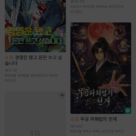
20.2만
#
상처녀
#
서양풍
#
후회남
#
인외존재
#
다정남
소설
경영은 됐고 돈만 쓰고 싶
습니다
3.7만
#
환생물
#
재벌물
#
현대판타지
#
천재
#
먼치킨
소설
무공 파훼법의 천재
2.8만
#
회귀물
#
학사
#
책사
#
코믹함
#
마교