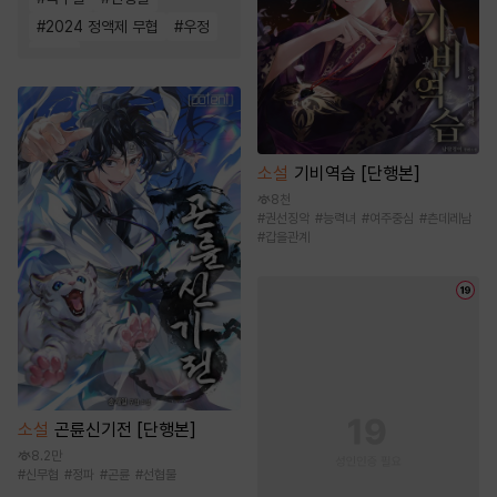
#
2024 정액제 무협
#
우정
#
소림
소설
기비역습 [단행본]
8천
#
권선징악
#
능력녀
#
여주중심
#
츤데레남
#
갑을관계
소설
곤륜신기전 [단행본]
8.2만
#
신무협
#
정파
#
곤륜
#
선협물