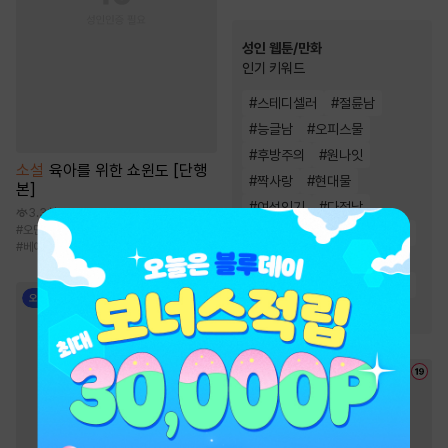
성인 웹툰/만화
인기 키워드
#
스테디셀러
#
절륜남
#
능글남
#
오피스물
#
후방주의
#
원나잇
소설
육아를 위한 쇼윈도 [단행
#
짝사랑
#
현대물
본]
#
여성인기
#
다정남
3.3천
#
오만남
#
동거
#
까칠남
#
연예계
#
계약관계
#
직진남
#
능욕
#
베이비메신저
#
하드코어
#
모럴리스
#
삼각관계
#
고수위
#
동거
#
유혹
#
연애/결혼