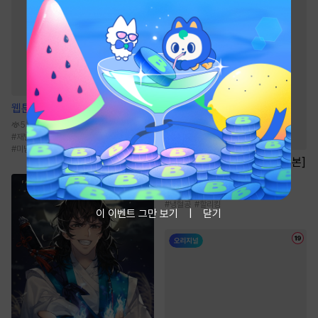
웹툰
신혼부부 특별전형
531.7만
#
재벌공
#
능글공
#
자낮수
#
존댓말공
#
미남공
소설
[BL] 금리(金利) [단행본]
2.3만
#
계약관계
#
성장물
#
동거/배우자
#
냉혈공
#
할리킹
이 이벤트 그만 보기
닫기