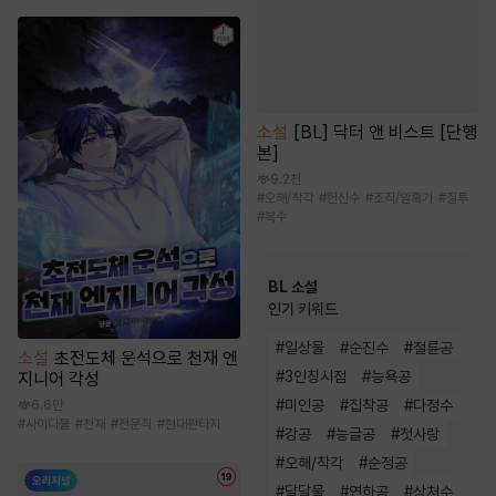
소설
[BL] 닥터 앤 비스트 [단행
본]
9.2천
#
오해/착각
#
헌신수
#
조직/암흑가
#
질투
#
복수
BL 소설
인기 키워드
#
일상물
#
순진수
#
절륜공
소설
초전도체 운석으로 천재 엔
#
3인칭시점
#
능욕공
지니어 각성
#
미인공
#
집착공
#
다정수
6.6만
#
사이다물
#
천재
#
전문직
#
현대판타지
#
강공
#
능글공
#
첫사랑
#
오해/착각
#
순정공
#
달달물
#
연하공
#
상처수