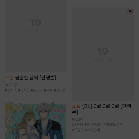
소설
불순한 탐닉 [단행본]
1.9만
#
상처녀
#
집착남
#
오만남
#
복수
#
현대물
소설
[BL] Call Call Call [단행
본]
2.1만
#
3인칭시점
#
연상수
#
라이벌/앙숙
#
도망수
#
계약관계