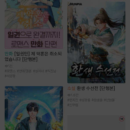
만화
[일권만] 제 약혼은 취소되
었습니다 [단행본]
1천
#
로맨스
#
연애/결혼
#
상처녀
#
직진남
#
서양풍
소설
환생 수선전 [단행본]
1.6만
#
먼치킨
#
성장물
#
환생물
#
선협물
#
신무협