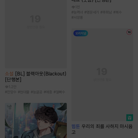
1천
#
능력녀
#
명문세가
#
후회남
#
복수
#
서양풍
소설
[BL] 블랙아웃(Blackout)
[단행본]
1.2만
#
잔망수
#
현대물
#
능글공
#
애증
#
얼빠수
웹툰
우리의 죄를 사하지 마시옵
고