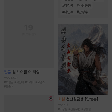
#
다정공
#
사랑꾼공
#
미인수
#
단정수
웹툰
원스 어폰 어 타임
271.5만
#
까칠남
#
직진녀
#
드라마
#
로맨스
#
모솔녀
소설
천산칠금생 [단행본]
2.6만
#
비장함
#
전통무협
#
성장물