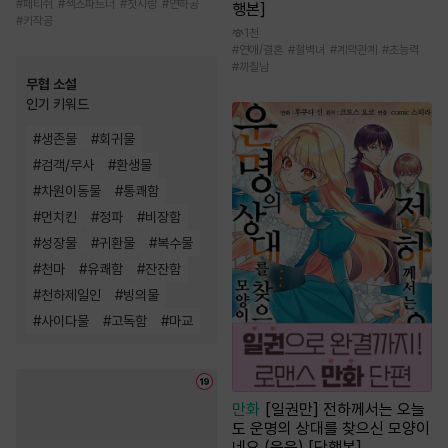
#
페티쉬
#
섹스파트너
#
첫사랑
#
연하공
행본]
#
키작공
1천
#
연애/결혼
#
철벽녀
#
계약관계
#
초능력
#
까칠남
무협 소설
인기 키워드
#
생존물
#
회귀물
#
검객/무사
#
환생물
#
차원이동물
#
통쾌함
#
먼치킨
#
정파
#
비장함
#
성장물
#
귀환물
#
복수물
#
천마
#
유쾌함
#
잔잔함
#
천하제일인
#
빙의물
#
사이다물
#
고독함
#
마교
만화
[일권만] 전하께서는 오늘
도 운명의 상대를 찾으신 모양이
네요 (웃음) [단행본]