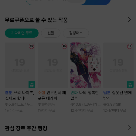
무료쿠폰으로 볼 수 있는 작품
기다리면 무료
선물
점핑패스
웹툰
쓰리 나이츠,
소설
언로맨틱 페
만화
나의 행복한
웹툰
잘못된 연애
실제로 합니다
로몬 테라피
결혼
방식
5.8천
고토 / 두나래
1천
망랑독
13.8만
코우사카 리토 / 아기토기 아쿠미
3.9만
SIK
1일마다 무료
1일마다 무료
12시간마다 무료
12시간마다 무료
관심 장르 주간 랭킹