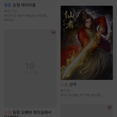
웹툰
순정 테러리즘
57.7만
#
쓰레기공
#
동거
#
능글공
#
첫경험
#
후회공
소설
선자
7.1만
#
마교
#
선협물
#
신무협
#
성장물
소설
팀장 오빠와 회의실에서