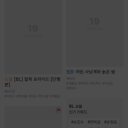
웹툰
어린 사냥개와 늙은 범
소설
[BL] 알파 프라이드 [단행
6만
#
대물공
#
떡대수
#
능력수
#
미남공
본]
#
변태수
4.1만
#
미인수
#
현대물
#
강공
#
첫사랑
#
재벌공
BL 소설
인기 키워드
#
순진수
#
연하공
#
순정공