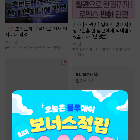
만화
[일권만] 잊혀진 왕녀지만
소설
초전도체 운석으로 천재 엔
정략결혼 한 남편에게 익애받고
지니어 각성
있습니다 [단행본]
6.7만
1천
#
현대판타지
#
전문직
#
천재
#
사이다물
#
연애/결혼
#
까칠남
#
능력녀
#
계약관계
#
서양풍
BL 웹툰/만화
인기 키워드
#
친구>연인
#
현대물
#
강공
#
다정공
#
고수위
#
미남공
#
츤데레수
#
상처수
#
집착공
#
친구
#
하드코어
#
다정수
#
미인수
#
짝사랑
#
능글공