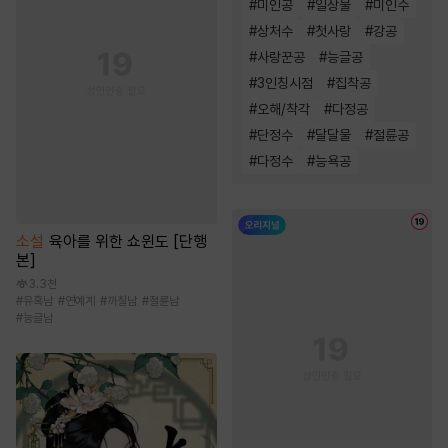
#
미인공
#
일상물
#
미인수
#
상처수
#
첫사랑
#
강공
#
사랑꾼공
#
능글공
#
3인칭시점
#
집착공
#
오해/착각
#
다정공
#
단정수
#
달달물
#
절륜공
#
다정수
#
능욕공
소설
육아를 위한 쇼윈도 [단행
본]
3.3천
#
유혹남
#
연예계
#
까칠남
#
절륜남
#
능글남