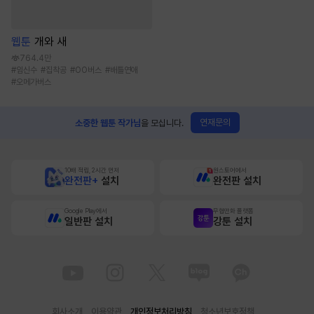
웹툰
개와 새
764.4만
#
임신수
#
집착공
#
OO버스
#
배틀연애
#
오메가버스
연재문의
소중한 웹툰 작가님
을 모십니다.
10배 적립, 2시간 먼저
원스토어에서
완전판+
설치
완전판 설치
Google Play에서
무협만화 플랫폼
일반판 설치
강툰 설치
회사소개
이용약관
개인정보처리방침
청소년보호정책