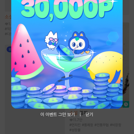
#
절륜공
#
연상수
#
동거
#
대형견공
#
연하공
소설
또다시 파고드는 [단행본]
1.5만
#
직진남
#
철벽녀
#
운명적사랑
#
순정녀
#
다정남
소설
검치
이 이벤트 그만 보기
닫기
11.7만
#
먼치킨
#
통쾌함
#
전통무협
#
비장함
#
성장물