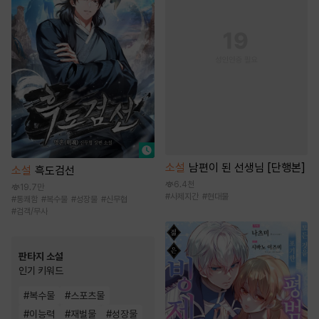
소설
남편이 된 선생님 [단행본]
소설
흑도검선
6.4천
19.7만
#
사제지간
#
현대물
#
통쾌함
#
복수물
#
성장물
#
신무협
#
검객/무사
판타지 소설
인기 키워드
#
복수물
#
스포츠물
#
이능력
#
재벌물
#
성장물