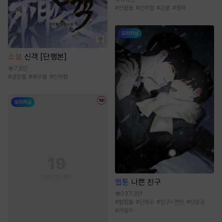
#
선협물
#
신무협
#
곤륜
#
정파
소설
신객 [단행본]
7.8만
#
성장물
#
복수물
#
신무협
웹툰
나쁜 친구
237.3만
#
힐링물
#
단정수
#
친구>연인
#
다정공
#
까칠수