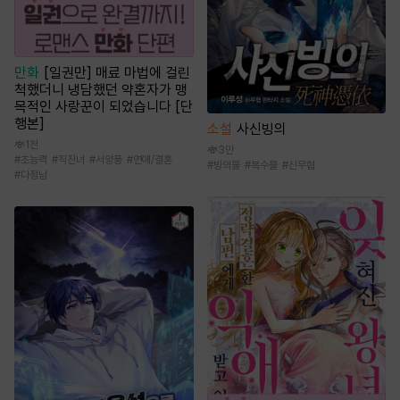
만화
[일권만] 매료 마법에 걸린
척했더니 냉담했던 약혼자가 맹
목적인 사랑꾼이 되었습니다 [단
행본]
소설
사신빙의
1천
3만
#
초능력
#
직진녀
#
서양풍
#
연애/결혼
#
빙의물
#
복수물
#
신무협
#
다정남