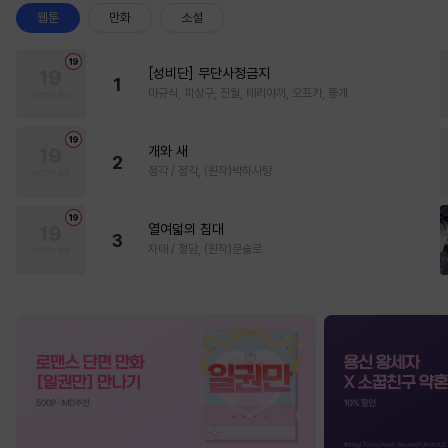
웹툰
만화
소설
[성비단] 무단사정금지
1
마규식, 피상구, 진월, 테리야끼, 오프카, 뚱개
개와 새
2
정각 / 정각, (원작)박하사탕
열여덟의 침대
3
자태 / 청담, (원작)문슬로