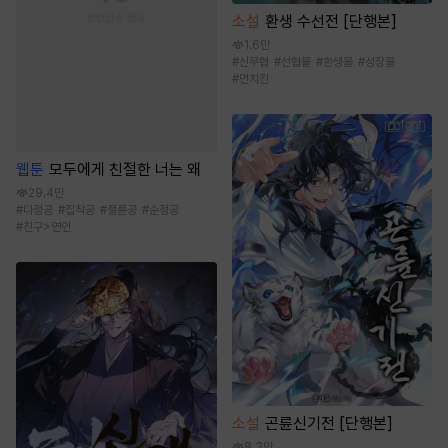
소설
환생 수선전 [단행본]
1.6만
#
신무협
#
선협물
#
환생물
#
성장물
#
먼치킨
웹툰
모두에게 친절한 너는 왜
29.4만
#
다정공
#
집착공
#
절륜공
#
순정공
#
친구>연인
소설
곤륜신기전 [단행본]
8.3만