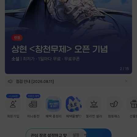
2
/
15
점검 안내 [2026.08.11]
+1,000원
첫충전 혜택
회원가입
머니충전
혜택 총정리
혜택몰빵💘
밀리언 셀러
점핑패스
선물
설정
관심 장르 설정하고 맞춤 추천 받기