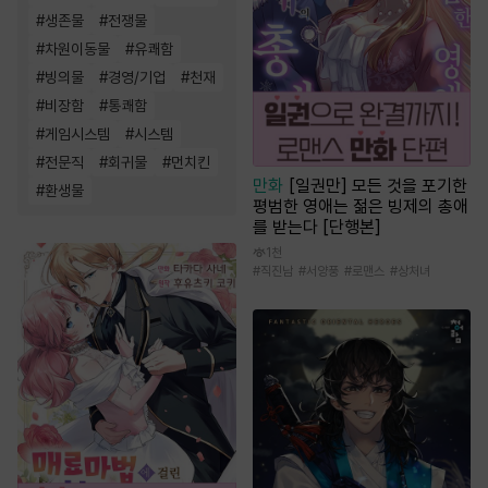
#
생존물
#
전쟁물
#
차원이동물
#
유쾌함
#
빙의물
#
경영/기업
#
천재
#
비장함
#
통쾌함
#
게임시스템
#
시스템
#
전문직
#
회귀물
#
먼치킨
만화
[일권만] 모든 것을 포기한
#
환생물
평범한 영애는 젊은 빙제의 총애
를 받는다 [단행본]
1천
#
직진남
#
서양풍
#
로맨스
#
상처녀