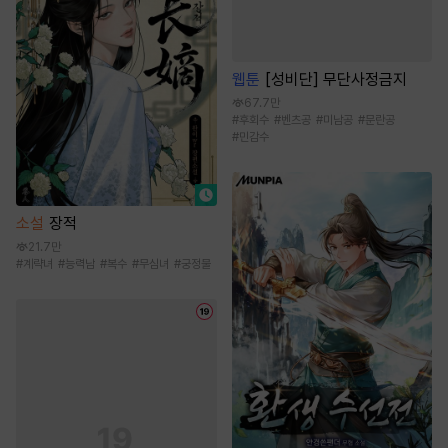
웹툰
[성비단] 무단사정금지
67.7만
#
후회수
#
벤츠공
#
미남공
#
문란공
#
민감수
소설
장적
21.7만
#
계략녀
#
능력남
#
복수
#
무심녀
#
궁정물