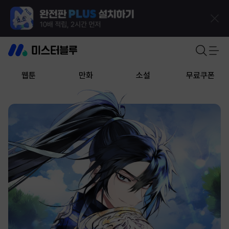
웹툰
만화
소설
무료쿠폰