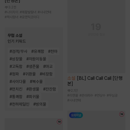
[단행본]
3.2천
#
나이차이
#
쾌활발랄녀
#
사내연애
#
짝사랑녀
#
로맨틱코미디
무협 소설
인기 키워드
#
검객/무사
#
유쾌함
#
천마
#
성장물
#
차원이동물
#
고독함
#
생존물
#
마교
#
정파
#
귀환물
#
비장함
소설
[BL] Call Call Call [단행
#
사이다물
#
복수물
본]
#
먼치킨
#
환생물
#
잔잔함
2.1만
#
리맨물
#
츤데레수
#
연상수
#
무심공
#
통쾌함
#
회귀물
#
사내연애
#
천하제일인
#
빙의물