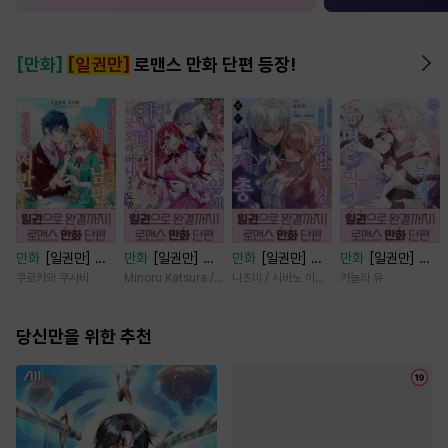
[만화]
[일권만]
로맨스 만화 단편 등장!
만화
[일권만] 내
만화
[일권만] 기
만화
[일권만] 모
만화
[일권만] 죽
게 간섭하지 않겠
억상실 악역 영애
든 것을 포기한 평
을 뻔한 늑대가 운
쿠로카와 쿠사비
Minoru Katsura / Mizune
나츠미 / 시바노 이즈미
카놀라 유
다던 냉정한 남편
는 공략 대상인 얀
범한 영애는 젊은
명의 짝이 되기까
이 어째선지 저만
데레 의붓 오라버
빙제의 총애를 받
지 [단행본]
바라봅니다 [단행
당신만을 위한 추천
니에게서 도망칠
는다 [단행본]
본]
수가 없다 [단행
본]