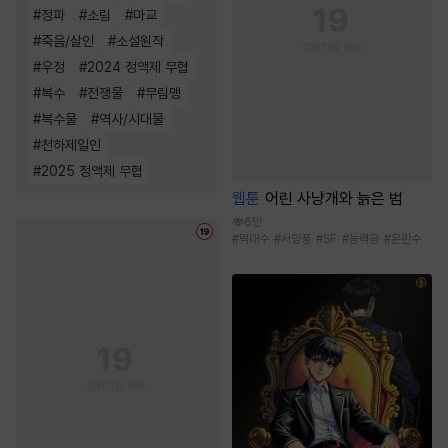
#
정파
#
소림
#
마교
#
죽음/살인
#
소설원작
#
우정
#
2024 정액제 무협
#
복수
#
전쟁물
#
무림맹
#
복수물
#
역사/시대물
#
천하제일인
#
2025 정액제 무협
웹툰
어린 사냥개와 늙은 범
6만
#
떡대수
#
서양풍
#
SF
#
능력공
#
문란수