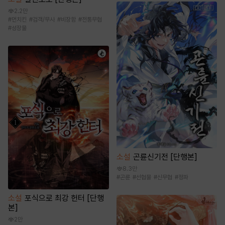
2.2만
#
먼치킨
#
검객/무사
#
비장함
#
전통무협
#
성장물
소설
곤륜신기전 [단행본]
8.3만
#
곤륜
#
선협물
#
신무협
#
정파
소설
포식으로 최강 헌터 [단행
본]
2만