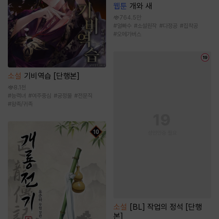
웹툰
개와 새
764.5만
#
얼빠수
#
소설원작
#
다정공
#
집착공
#
오메가버스
소설
기비역습 [단행본]
8.1천
#
능력녀
#
여주중심
#
궁정물
#
전문직
#
왕족/귀족
소설
[BL] 작업의 정석 [단행
본]