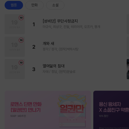
웹툰
만화
소설
[성비단] 무단사정금지
1
마규식, 피상구, 진월, 테리야끼, 오프카, 뚱개
개와 새
2
정각 / 정각, (원작)박하사탕
열여덟의 침대
3
자태 / 청담, (원작)문슬로