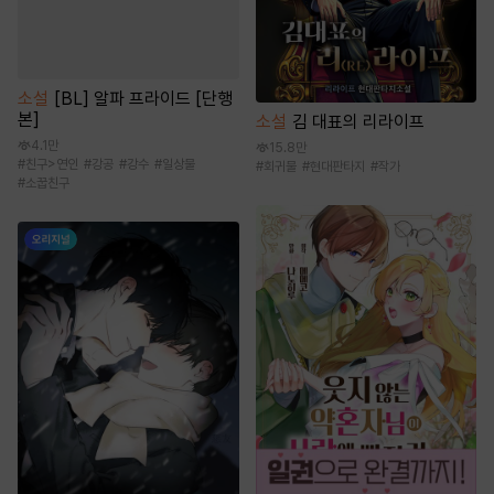
소설
[BL] 알파 프라이드 [단행
본]
소설
김 대표의 리라이프
4.1만
15.8만
#
친구>연인
#
강공
#
강수
#
일상물
#
회귀물
#
현대판타지
#
작가
#
소꿉친구