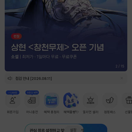
2
/
15
점검 안내 [2026.08.11]
+1,000원
첫충전 혜택
회원가입
머니충전
혜택 총정리
혜택몰빵💘
밀리언 셀러
점핑패스
선물
설정
관심 장르 설정하고 맞춤 추천 받기