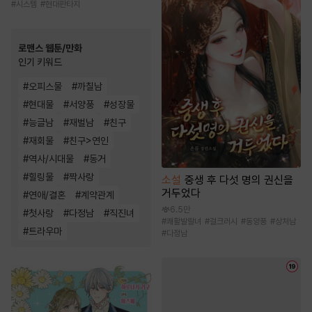
#
시스템
#
현대판타지
로맨스 웹툰/만화
인기 키워드
#
오피스물
#
까칠남
#
현대물
#
서양풍
#
성장물
#
능글남
#
재벌남
#
친구
#
재회물
#
친구>연인
#
역사/시대물
#
동거
#
힐링물
#
짝사랑
소설
중생 후 다섯 명의 권신을
거두었다
#
연애/결혼
#
계약관계
6.5만
#
첫사랑
#
다정남
#
직진녀
#
쾌활발랄녀
#
걸크러시
#
동양풍
#
상처남
#
트라우마
#
다정남