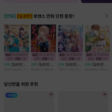
[만화]
[일권만]
로맨스 만화 단편 등장!
만화
[일권만] 전
만화
[일권만] 실
만화
[일권만] 모
만화
[일권만] 웃
하께서는 오늘도
례지만 약혼자님,
든 것을 포기한 평
지 않는 약혼자님
Shin Fukuda / Yoko Kurosu
Mashiro / Memeko
나츠미 / 시바노 이즈미
Nanohiru / Memek
운명의 상대를 찾
당신의 눈은 장식
범한 영애는 젊은
이 사랑에 빠진 건
으신 모양이네요
인가요? [단행본]
빙제의 총애를 받
변장한 저인 것 같
(웃음) [단행본]
당신만을 위한 추천
는다 [단행본]
습니다 [단행본]