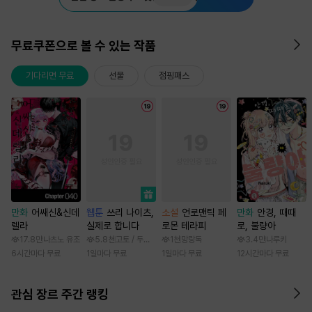
무료쿠폰으로 볼 수 있는 작품
기다리면 무료
선물
점핑패스
만화
어쌔신&신데
웹툰
쓰리 나이츠,
소설
언로맨틱 페
만화
안경, 때때
렐라
실제로 합니다
로몬 테라피
로, 불량아
17.8만
나츠노 유조
5.8천
고토 / 두나래
1천
망랑독
3.4만
나루키
6시간마다 무료
1일마다 무료
1일마다 무료
12시간마다 무료
관심 장르 주간 랭킹