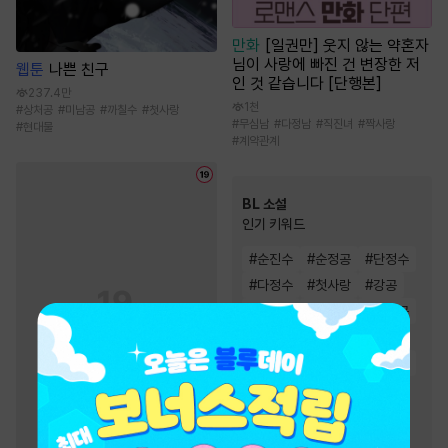
만화
[일권만] 웃지 않는 약혼자
님이 사랑에 빠진 건 변장한 저
웹툰
나쁜 친구
인 것 같습니다 [단행본]
237.4만
1천
#
상처공
#
미남공
#
까칠수
#
첫사랑
#
무심남
#
다정남
#
직진녀
#
짝사랑
#
현대물
#
계약관계
BL 소설
인기 키워드
#
순진수
#
순정공
#
단정수
#
다정수
#
첫사랑
#
강공
#
연하공
#
집착공
#
능욕공
#
미인공
#
3인칭시점
#
능글공
#
미인수
#
달달물
#
일상물
#
오해/착각
#
절륜공
#
다정공
#
사랑꾼공
#
상처수