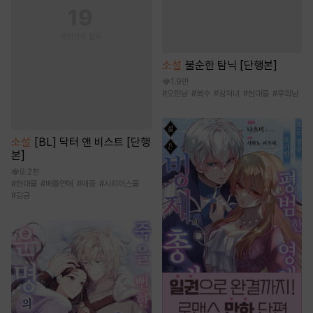
소설
불순한 탐닉 [단행본]
1.9만
#
오만남
#
복수
#
상처녀
#
현대물
#
후회남
소설
[BL] 닥터 앤 비스트 [단행
본]
9.2천
#
현대물
#
배틀연애
#
애증
#
시리어스물
#
감금