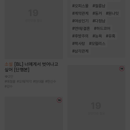
#
오피스물
#
절륜남
#
계약관계
#
동거
#
원나잇
#
여성인기
#
다정남
#
연애/결혼
#
하드코어
#
후방주의
#
능욕
#
유혹
#
짝사랑
#
모럴리스
#
삼각관계
소설
[BL] 너에게서 벗어나고
싶어 [단행본]
2만
#
애절물
#
오해/착각
#
현대물
#
헌신수
#
강수