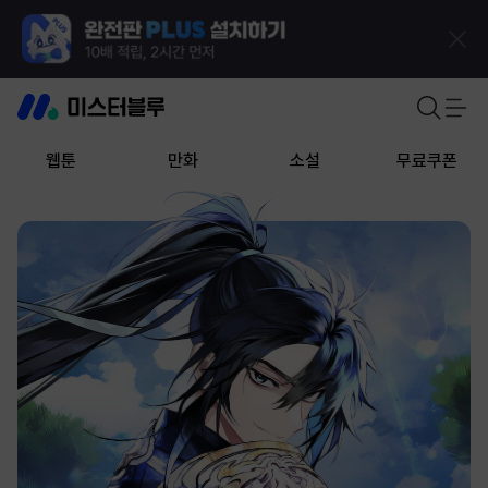
웹툰
만화
소설
무료쿠폰