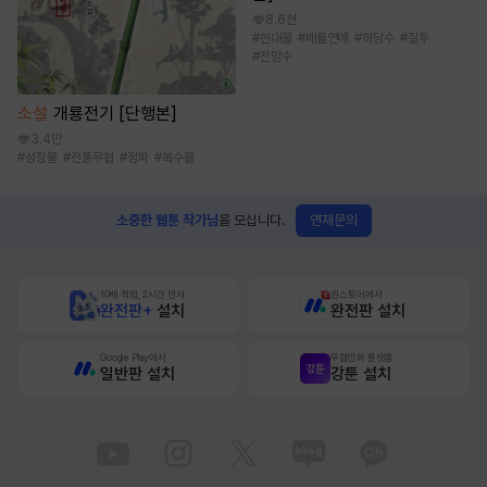
8.6천
#
현대물
#
배틀연애
#
허당수
#
질투
#
잔망수
소설
개룡전기 [단행본]
3.4만
#
성장물
#
전통무협
#
정파
#
복수물
연재문의
소중한 웹툰 작가님
을 모십니다.
10배 적립, 2시간 먼저
원스토어에서
완전판+
설치
완전판 설치
Google Play에서
무협만화 플랫폼
일반판 설치
강툰 설치