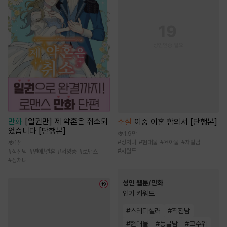
만화
[일권만] 제 약혼은 취소되
소설
이중 이혼 합의서 [단행본]
었습니다 [단행본]
1.9만
#
상처녀
#
현대물
#
육아물
#
재벌남
1천
#
시월드
#
직진남
#
연애/결혼
#
서양풍
#
로맨스
#
상처녀
성인 웹툰/만화
인기 키워드
#
스테디셀러
#
직진남
#
현대물
#
능글남
#
고수위