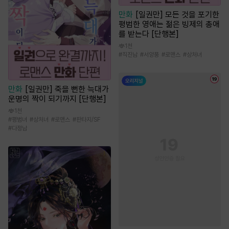
만화
[일권만] 모든 것을 포기한
평범한 영애는 젊은 빙제의 총애
를 받는다 [단행본]
1천
#
직진남
#
서양풍
#
로맨스
#
상처녀
만화
[일권만] 죽을 뻔한 늑대가
운명의 짝이 되기까지 [단행본]
1천
#
평범녀
#
상처녀
#
로맨스
#
판타지/SF
#
다정남