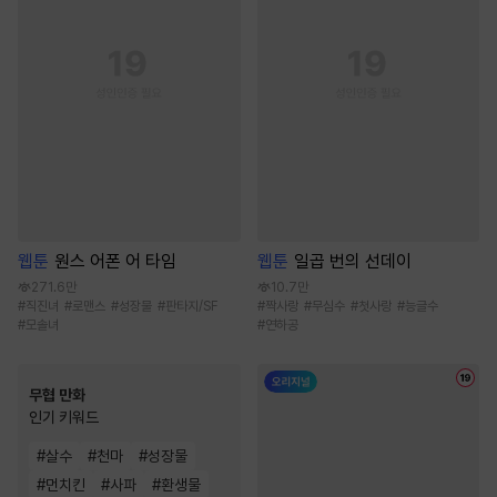
웹툰
원스 어폰 어 타임
웹툰
일곱 번의 선데이
271.6만
10.7만
#
직진녀
#
로맨스
#
성장물
#
판타지/SF
#
짝사랑
#
무심수
#
첫사랑
#
능글수
#
모솔녀
#
연하공
무협 만화
인기 키워드
#
살수
#
천마
#
성장물
#
먼치킨
#
사파
#
환생물