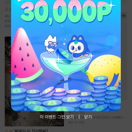
소설
주말의 파트너 [단행본]
2.4만
#
3인칭시점
#
순정공
#
원나잇
#
신분차이
#
허당수
웹툰
열여덟의 침대
537.2만
이 이벤트 그만 보기
닫기
#
까칠수
#
무심수
#
학원/캠퍼스
#
얼빠수
#
친구>연인
소설
팔면도도 [단행본]