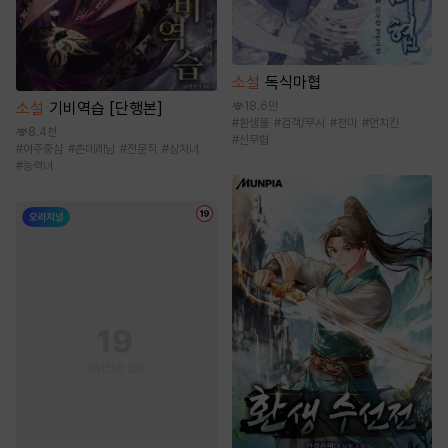
소설
독식마협
소설
기비역습 [단행본]
18.6만
#
환생물
#
검객/무사
#
천마
#
먼치킨
8.4천
#
신무협
#
여주중심
#
츤데레남
#
전문직
#
상처녀
#
능력녀