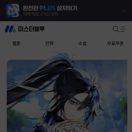
웹툰
만화
소설
무료쿠폰