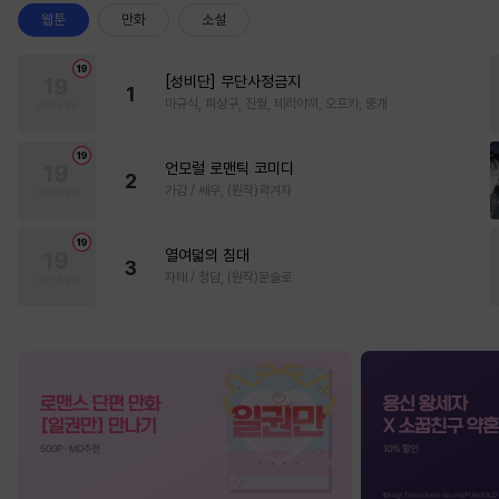
웹툰
만화
소설
[성비단] 무단사정금지
1
마규식, 피상구, 진월, 테리야끼, 오프카, 뚱개
언모럴 로맨틱 코미디
2
가감 / 쌔우, (원작)곽겨자
열여덟의 침대
3
자태 / 청담, (원작)문슬로