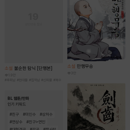
소설
만행무승
소설
불순한 탐닉 [단행본]
3만
1.9만
#
후회남
#
현대물
#
집착남
#
신파물
#
복수
BL 웹툰/만화
인기 키워드
#
친구
#
미인수
#
상처수
#
연상수
#
친구>연인
#
대형견공
#
강공
#
짝사랑