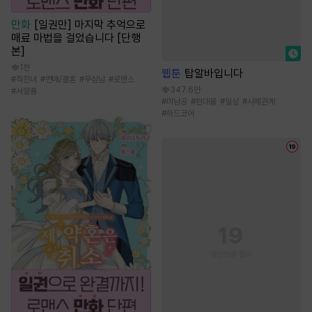
만화
[일권만] 마지막 추억으로
매료 마법을 걸었습니다 [단행
본]
1천
웹툰
탑알바입니다
#
직진녀
#
연애/결혼
#
무심남
#
로맨스
347.6만
#
서양풍
#
미남공
#
현대물
#
일상
#
사제관계
#
하드코어