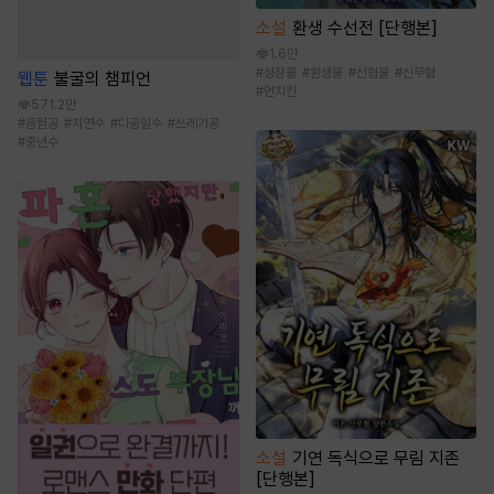
소설
환생 수선전 [단행본]
1.6만
#
성장물
#
환생물
#
선협물
#
신무협
웹툰
불굴의 챔피언
#
먼치킨
571.2만
#
음험공
#
처연수
#
다공일수
#
쓰레기공
#
중년수
소설
기연 독식으로 무림 지존
[단행본]