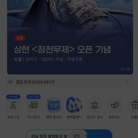
2
/
15
점검 안내 [2026.08.11]
+1,000원
첫충전 혜택
회원가입
머니충전
혜택 총정리
혜택몰빵💘
밀리언 셀러
점핑패스
선물
설정
관심 장르 설정하고 맞춤 추천 받기