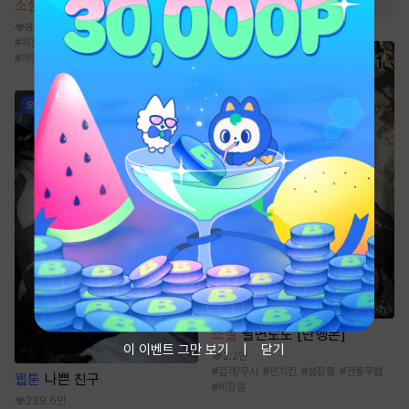
소설
은사 [단행본]
8.2천
#
직진남
#
능력남
#
냉정남
#
동정녀
#
까칠남
소설
팔면도도 [단행본]
이 이벤트 그만 보기
닫기
2.2만
#
검객/무사
#
먼치킨
#
성장물
#
전통무협
웹툰
나쁜 친구
#
비장함
239.6만