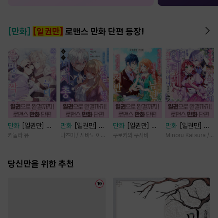
[만화]
[일권만]
로맨스 만화 단편 등장!
만화
[일권만] 죽
만화
[일권만] 모
만화
[일권만] 내
만화
[일권만] 기
을 뻔한 늑대가 운
든 것을 포기한 평
게 간섭하지 않겠
억상실 악역 영애
카놀라 유
나츠미 / 시바노 이즈미
쿠로카와 쿠사비
Minoru Katsura / M
명의 짝이 되기까
범한 영애는 젊은
다던 냉정한 남편
는 공략 대상인 얀
지 [단행본]
빙제의 총애를 받
이 어째선지 저만
데레 의붓 오라버
당신만을 위한 추천
는다 [단행본]
바라봅니다 [단행
니에게서 도망칠
본]
수가 없다 [단행
본]