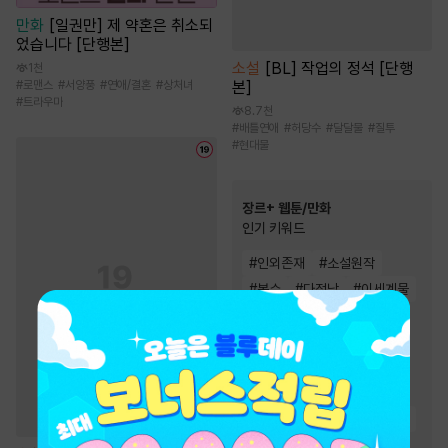
만화
[일권만] 제 약혼은 취소되
었습니다 [단행본]
소설
[BL] 작업의 정석 [단행
1천
#
로맨스
#
서양풍
#
연애/결혼
#
상처녀
본]
#
트라우마
8.7천
#
배틀연애
#
허당수
#
달달물
#
질투
#
현대물
장르+ 웹툰/만화
인기 키워드
#
인외존재
#
소설원작
#
복수
#
다정남
#
이세계물
#
현대물
#
영상화
#
동물
#
역사/시대물
#
동양풍
#
친구
#
성장물
#
힐링물
#
초능력
#
연애/결혼
#
환생물
#
음식
#
오피스물
#
복수물
#
우정