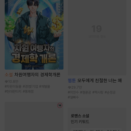
소설
차원여행자의 경제학개론
웹툰
모두에게 친절한 너는 왜
10.8만
#
차원이동물
#
경영/기업
#
재벌물
29.7만
#
현대판타지
#
통쾌함
#
미인수
#
절륜공
#
짝사랑
#
순정공
#
얼빠수
로맨스 소설
인기 키워드