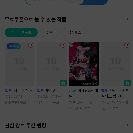
무료쿠폰으로 볼 수 있는 작품
기다리면 무료
선물
점핑패스
웹툰
러브 메신저
웹툰
부식인
만화
어쌔신&신데
웹툰
쓰리 나이츠,
렐라
실제로 합니다
28.2만
딱
93.8만
임애주
18만
나츠노 유조
2만
고토 / 두나래
8시간마다 무료
12시간마다 무료
6시간마다 무료
1일마다 무료
관심 장르 주간 랭킹