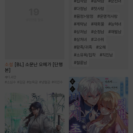
#
집착남
#
능력남
#
순진녀
#
다정남
#
첫사랑
#
몸정>맘정
#
운명적사랑
#
계략남
#
재회물
#
능력녀
#
상처남
#
순정남
#
재벌남
#
상처녀
#
고수위
#
왕족/귀족
#
오해
#
소유욕/집착
#
직진남
#
절륜남
소설
[BL] 소문난 오메가 [단행
본]
1.4만
#
소심수
#
감금
#
능욕공
#
냉혈공
#
미인수