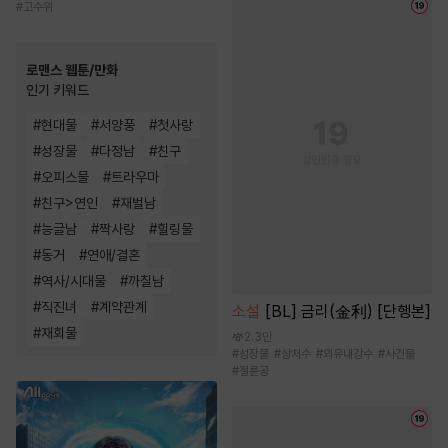
#
고수위
로맨스 웹툰/만화
인기 키워드
#
현대물
#
서양풍
#
첫사랑
#
성장물
#
다정남
#
친구
#
오피스물
#
트라우마
#
친구>연인
#
재벌남
#
능글남
#
짝사랑
#
힐링물
#
동거
#
연애/결혼
#
역사/시대물
#
까칠남
#
직진녀
#
계약관계
소설
[BL] 금리(金利) [단행본]
#
재회물
2.3만
#
성장물
#
상처수
#
외유내강수
#
사건물
#
절륜공