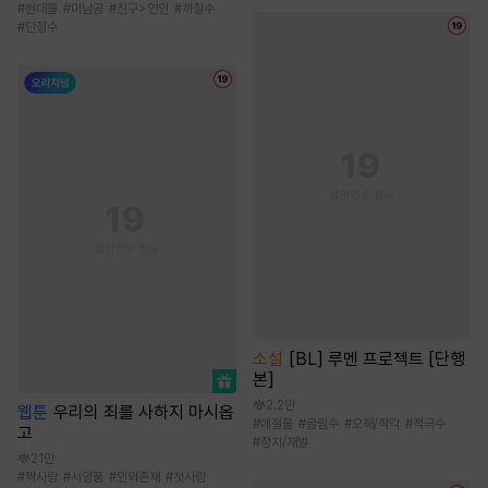
#
현대물
#
미남공
#
친구>연인
#
까칠수
#
단정수
소설
[BL] 루멘 프로젝트 [단행
본]
2.2만
웹툰
우리의 죄를 사하지 마시옵
#
애절물
#
굴림수
#
오해/착각
#
적극수
고
#
정치/재벌
21만
#
짝사랑
#
서양풍
#
인외존재
#
첫사랑