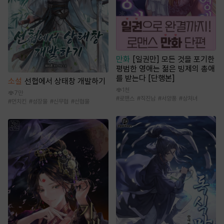
만화
[일권만] 모든 것을 포기한
평범한 영애는 젊은 빙제의 총애
를 받는다 [단행본]
소설
선협에서 상태창 개발하기
1천
7만
#
로맨스
#
직진남
#
서양풍
#
상처녀
#
먼치킨
#
성장물
#
신무협
#
선협물