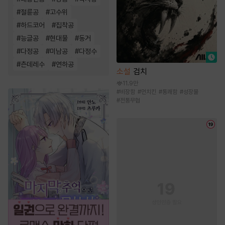
#
절륜공
#
고수위
#
하드코어
#
집착공
#
능글공
#
현대물
#
동거
#
다정공
#
미남공
#
다정수
#
츤데레수
#
연하공
소설
검치
11.9만
#
비장함
#
먼치킨
#
통쾌함
#
성장물
#
전통무협