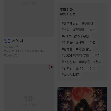
무협 만화
인기 키워드
#
천하제일인
#
무림맹
#
소림
#
전쟁물
#
복수
#
2025 정액제 무협
웹툰
개와 새
#
성장물
#
사파
#
마교
766.2만
#
환생물
#
죽음/살인
#
강수
#
오메가수
#
다정공
#
재벌공
#
친구>연인
#
2024 정액제 무협
#
우정
#
소설원작
#
복수물
#
천마
#
먼치킨
#
살수
#
정파
#
역사/시대물