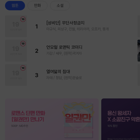
웹툰
만화
소설
[성비단] 무단사정금지
1
마규식, 피상구, 진월, 테리야끼, 오프카, 뚱개
언모럴 로맨틱 코미디
2
가감 / 쌔우, (원작)곽겨자
열여덟의 침대
3
자태 / 청담, (원작)문슬로