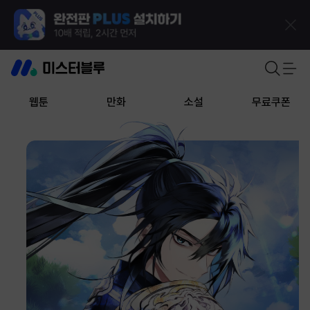
웹툰
만화
소설
무료쿠폰