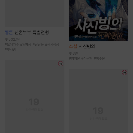
웹툰
신혼부부 특별전형
532.1만
#
오메가수
#
알파공
#
달달물
#
짝사랑공
소설
사신빙의
#
첫사랑
3만
#
빙의물
#
신무협
#
복수물