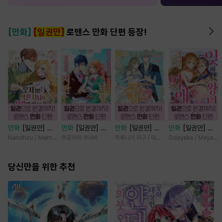
[만화]
[일권만]
로맨스 만화 단편 등장!
만화
[일권만] 웃
만화
[일권만] 내
만화
[일권만] 제
만화
[일권만] 잊
지 않는 약혼자님
게 간섭하지 않겠
약혼은 취소되었습
혀진 왕녀지만 정
Nanohiru / Memeko
쿠로카와 쿠사비
하루나기 리구 / 미즈메
Odayaka / Maya Ko
이 사랑에 빠진 건
다던 냉정한 남편
니다 [단행본]
략결혼 한 남편에
변장한 저인 것 같
이 어째선지 저만
게 익애받고 있습
습니다 [단행본]
당신만을 위한 추천
바라봅니다 [단행
니다 [단행본]
본]