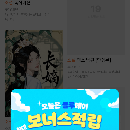
소설
독식마협
18.6만
#
검객/무사
#
환생물
#
마교
#
천마
#
먼치킨
소설
엑스 남편 [단행본]
3.6만
#
후회남
#
몸정>맘정
#
현대물
#
상처녀
#
계약연애/결혼
로맨스 소설
인기 키워드
#
능력녀
#
소유욕/집착
#
순정남
#
계략남
#
상처남
소설
장적
#
재회물
#
직진남
#
첫사랑
22만