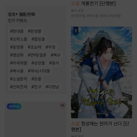
소설
개룡전기 [단행본]
3.4만
장르+ 웹툰/만화
#
전통무협
#
복수물
#
정파
#
성장물
인기 키워드
#
현대물
#
환생물
#
오피스물
#
힐링물
#
동양풍
#
초능력
#
우정
#
영상화
#
연애/결혼
#
복수
#
이세계물
#
성장물
#
음식
#
복수물
#
역사/시대물
#
소설원작
#
동물
#
인외존재
#
친구
#
다정남
소설
청성에는 천마가 산다 [단
행본]
8.8만