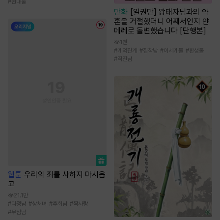
#
현대물
만화
[일권만] 왕태자님과의 약
혼을 거절했더니 어째서인지 얀
데레로 돌변했습니다 [단행본]
1천
#
계약관계
#
집착남
#
이세계물
#
환생물
#
직진남
웹툰
우리의 죄를 사하지 마시옵
고
21.1만
#
다정남
#
상처녀
#
후회남
#
짝사랑
#
무심남