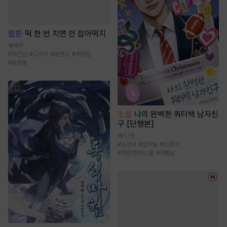
웹툰
떡 한 번 치면 안 잡아먹지
9만
#
직진남
#
고수위
#
로맨스
#
계략남
#
동양풍
소설
나의 완벽한 쿼터백 남자친
구 [단행본]
1.1천
#
순진녀
#
집착남
#
다정녀
#
학원/캠퍼스물
#
재벌남