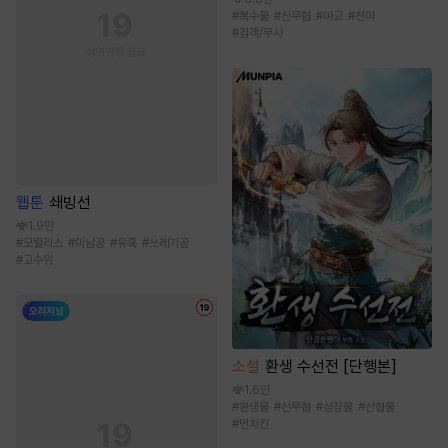
#
복수물
#
신무협
#
마교
#
천마
#
검객/무사
웹툰
쇄빙선
1.9만
#
모럴리스
#
미남공
#
유혹
#
쓰레기공
#
고수위
소설
환생 수선전 [단행본]
1.6만
#
환생물
#
신무협
#
성장물
#
선협물
#
먼치킨