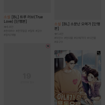
소설
[BL] 트루 러브(True
Love) [단행본]
소설
[BL] 소문난 오메가 [단행
6.8만
본]
#
츤데레수
#
존댓말공
#
질투
#
강수
1.4만
#
정치/재벌
#
미인수
#
현대물
#
오해/착각
#
사건물
#
호구수