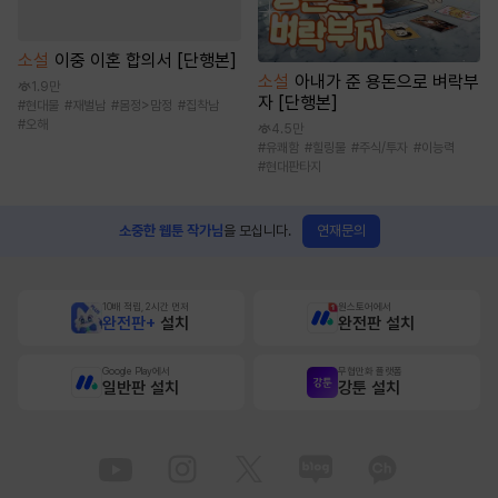
소설
이중 이혼 합의서 [단행본]
소설
아내가 준 용돈으로 벼락부
1.9만
자 [단행본]
#
현대물
#
재벌남
#
몸정>맘정
#
집착남
#
오해
4.5만
#
유쾌함
#
힐링물
#
주식/투자
#
이능력
#
현대판타지
연재문의
소중한 웹툰 작가님
을 모십니다.
10배 적립, 2시간 먼저
원스토어에서
완전판+
설치
완전판 설치
Google Play에서
무협만화 플랫폼
일반판 설치
강툰 설치