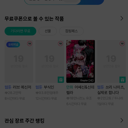
무료쿠폰으로 볼 수 있는 작품
기다리면 무료
선물
점핑패스
웹툰
러브 메신저
웹툰
부식인
만화
어쌔신&신데
웹툰
쓰리 나이츠,
렐라
실제로 합니다
28.2만
딱
93.8만
임애주
18만
나츠노 유조
2만
고토 / 두나래
8시간마다 무료
12시간마다 무료
6시간마다 무료
1일마다 무료
관심 장르 주간 랭킹