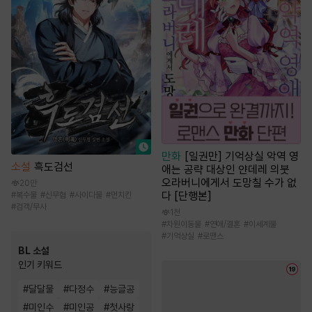
만화
[일권만] 기억상실 악역 영
소설
흑도검선
애는 공략 대상인 얀데레 의붓
오라버니에게서 도망칠 수가 없
20만
다 [단행본]
#
복수물
#
신무협
#
사이다물
#
먼치킨
#
검객/무사
1천
#
차원이동물
#
연애/결혼
#
이세계물
#
기억상실
#
로맨스
BL 소설
인기 키워드
#
달달물
#
다정수
#
능글공
#
미인수
#
미인공
#
첫사랑