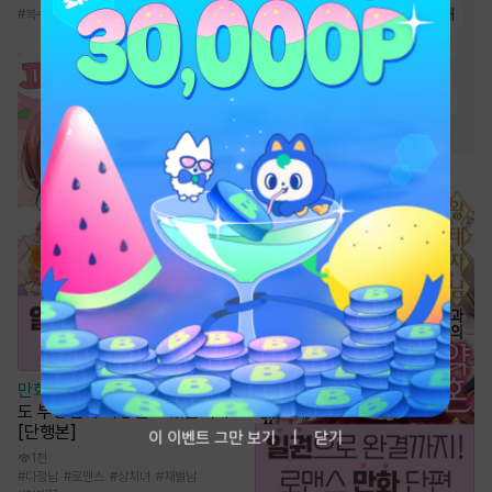
#
왕족/귀족
#
고수위
#
오해
#
복수
#
궁정물
#
동양풍
#
계략녀
#
능력남
#
집착남
#
능력남
#
순진녀
#
절륜남
#
운명적사랑
#
다정남
#
재벌남
#
상처녀
#
몸정>맘정
만화
[일권만] 파혼당했지만, 스
도 부장님께 사랑받고 있습니다
[단행본]
이 이벤트 그만 보기
닫기
1천
#
다정남
#
로맨스
#
상처녀
#
재벌남