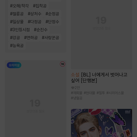
#
오해/착각
#
집착공
#
절륜공
#
상처수
#
순정공
#
일상물
#
다정공
#
단정수
#
3인칭시점
#
순진수
#
강공
#
연하공
#
사랑꾼공
#
능욕공
소설
[BL] 너에게서 벗어나고
싶어 [단행본]
2만
#
재회물
#
현대물
#
질투
#
시리어스물
#
냉혈공