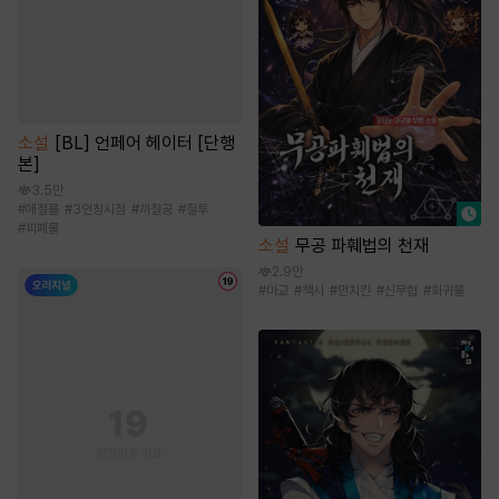
소설
[BL] 언페어 헤이터 [단행
본]
3.5만
#
애절물
#
3인칭시점
#
까칠공
#
질투
#
피폐물
소설
무공 파훼법의 천재
2.9만
#
마교
#
책사
#
먼치킨
#
신무협
#
회귀물