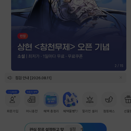
2
/
15
점검 안내 [2026.08.11]
+1,000원
첫충전 혜택
회원가입
머니충전
혜택 총정리
혜택몰빵💘
밀리언 셀러
점핑패스
선물
설정
관심 장르 설정하고 맞춤 추천 받기