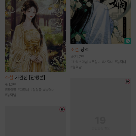
소설
장적
21.7만
#
카리스마남
#
무심녀
#
계략녀
#
능력녀
#
능력남
소설
가권신 [단행본]
1.2만
#
동양풍
#
다정녀
#
달달물
#
능력녀
#
능력남