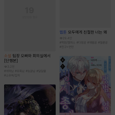
웹툰
모두에게 친절한 너는 왜
29.4만
#
학원/캠퍼스
#
다정공
#
재벌공
#
절륜공
#
친구>연인
소설
팀장 오빠와 회의실에서
[단행본]
3.2천
#
계략남
#
유혹남
#
능글남
#
달달물
#
소유욕/집착