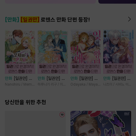
[만화]
[일권만]
로맨스 만화 단편 등장!
만화
[일권만] 웃
만화
[일권만] 제
만화
[일권만] 잊
만화
[일권만] 모
지 않는 약혼자님
약혼은 취소되었습
혀진 왕녀지만 정
든 것을 포기한 평
Nanohiru / Memeko
하루나기 리구 / 미즈메
Odayaka / Maya Koike
나츠미 / 시바노 이즈미
이 사랑에 빠진 건
니다 [단행본]
략결혼 한 남편에
범한 영애는 젊은
변장한 저인 것 같
게 익애받고 있습
빙제의 총애를 받
습니다 [단행본]
당신만을 위한 추천
니다 [단행본]
는다 [단행본]