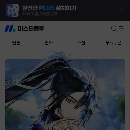
웹툰
만화
소설
무료쿠폰