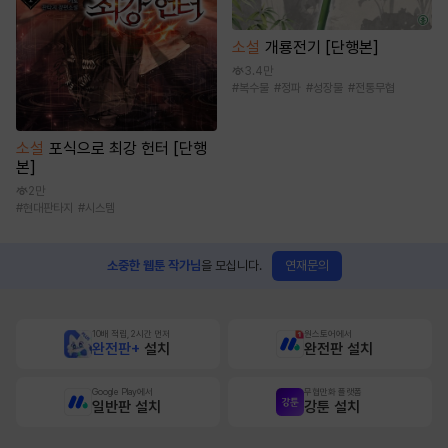
소설
개룡전기 [단행본]
3.4만
#
복수물
#
정파
#
성장물
#
전통무협
소설
포식으로 최강 헌터 [단행
본]
2만
#
현대판타지
#
시스템
연재문의
소중한 웹툰 작가님
을 모십니다.
10배 적립, 2시간 먼저
원스토어에서
완전판+
설치
완전판 설치
Google Play에서
무협만화 플랫폼
일반판 설치
강툰 설치