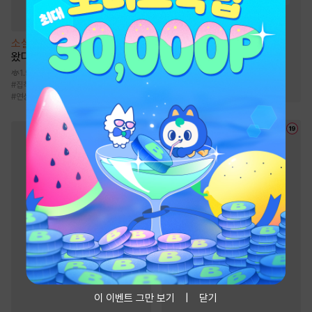
#
능글남
#
스테디셀러
#
모럴리스
#
동거
소설
[BL] 죽은 첫사랑이 돌아
#
연애/결혼
#
원나잇
왔다 [단행본]
#
계약관계
#
삼각관계
1.9만
#
집착공
#
재벌공
#
얼빠수
#
첫사랑
#
짝사랑
#
오피스물
#
연상수
이 이벤트 그만 보기
닫기