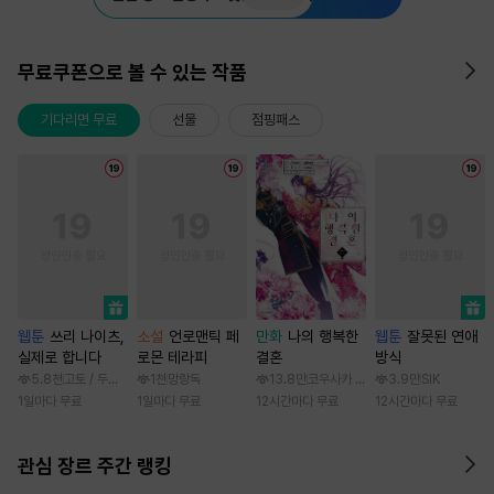
무료쿠폰으로 볼 수 있는 작품
기다리면 무료
선물
점핑패스
웹툰
쓰리 나이츠,
소설
언로맨틱 페
만화
나의 행복한
웹툰
잘못된 연애
실제로 합니다
로몬 테라피
결혼
방식
5.8천
고토 / 두나래
1천
망랑독
13.8만
코우사카 리토 / 아기토기 아쿠미
3.9만
SIK
1일마다 무료
1일마다 무료
12시간마다 무료
12시간마다 무료
관심 장르 주간 랭킹