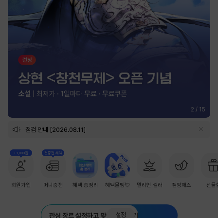
2
/
15
점검 안내 [2026.08.11]
+1,000원
첫충전 혜택
회원가입
머니충전
혜택 총정리
혜택몰빵💘
밀리언 셀러
점핑패스
선물
설정
관심 장르 설정하고 맞춤 추천 받기