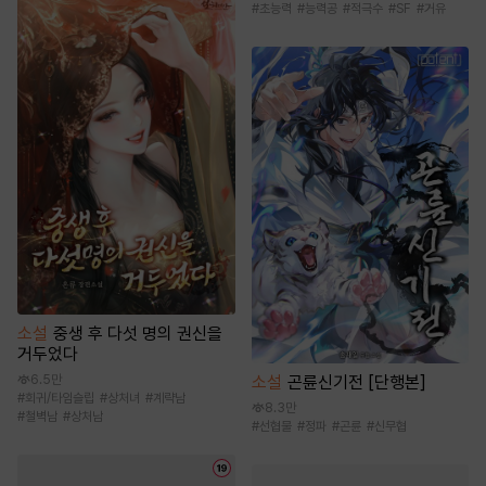
#
초능력
#
능력공
#
적극수
#
SF
#
거유
소설
중생 후 다섯 명의 권신을
거두었다
소설
곤륜신기전 [단행본]
6.5만
#
회귀/타임슬립
#
상처녀
#
계략남
8.3만
#
철벽남
#
상처남
#
선협물
#
정파
#
곤륜
#
신무협