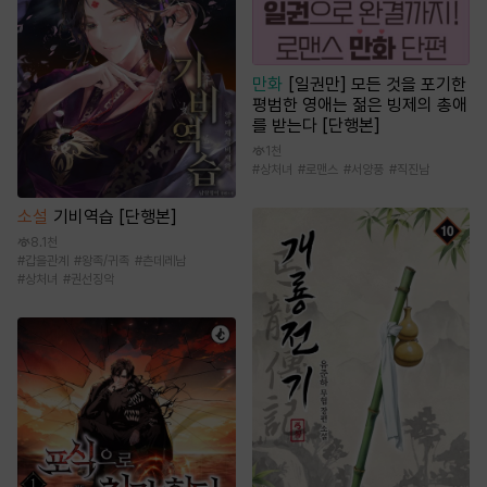
만화
[일권만] 모든 것을 포기한
평범한 영애는 젊은 빙제의 총애
를 받는다 [단행본]
1천
#
상처녀
#
로맨스
#
서양풍
#
직진남
소설
기비역습 [단행본]
8.1천
#
갑을관계
#
왕족/귀족
#
츤데레남
#
상처녀
#
권선징악