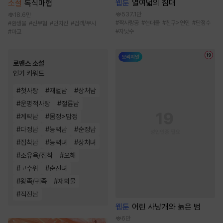
웹툰
열여덟의 침대
소설
독식마협
537.1만
18.6만
#
짝사랑공
#
현대물
#
친구>연인
#
단정수
#
환생물
#
신무협
#
먼치킨
#
검객/무사
#
자낮수
#
마교
로맨스 소설
인기 키워드
#
첫사랑
#
재벌남
#
상처남
#
운명적사랑
#
절륜남
#
계략남
#
몸정>맘정
#
다정남
#
능력남
#
순정남
#
집착남
#
능력녀
#
상처녀
#
소유욕/집착
#
오해
#
고수위
#
순진녀
#
왕족/귀족
#
재회물
#
직진남
웹툰
어린 사냥개와 늙은 범
6만