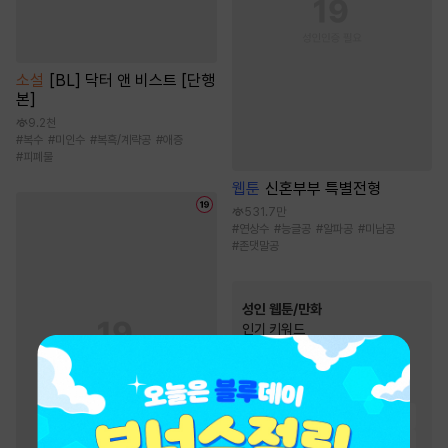
소설
[BL] 닥터 앤 비스트 [단행
본]
9.2천
#
복수
#
미인수
#
복흑/계략공
#
애증
#
피폐물
웹툰
신혼부부 특별전형
531.7만
#
연상수
#
능글공
#
알파공
#
미남공
#
존댓말공
성인 웹툰/만화
인기 키워드
#
직진남
#
다정남
#
후방주의
#
절륜남
#
고수위
#
하드코어
#
유혹
#
여성인기
#
능욕
#
현대물