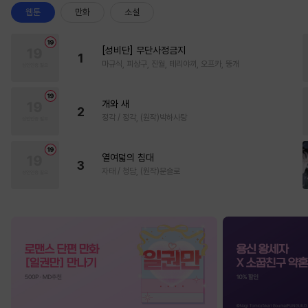
웹툰
만화
소설
[성비단] 무단사정금지
1
마규식, 피상구, 진월, 테리야끼, 오프카, 뚱개
개와 새
2
정각 / 정각, (원작)박하사탕
열여덟의 침대
3
자태 / 청담, (원작)문슬로