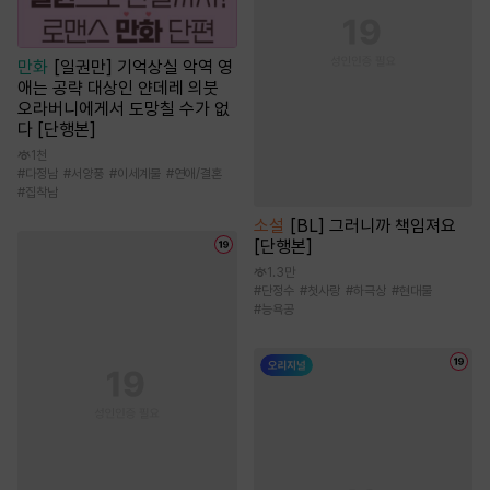
만화
[일권만] 기억상실 악역 영
애는 공략 대상인 얀데레 의붓
오라버니에게서 도망칠 수가 없
다 [단행본]
1천
#
다정남
#
서양풍
#
이세계물
#
연애/결혼
#
집착남
소설
[BL] 그러니까 책임져요
[단행본]
1.3만
#
단정수
#
첫사랑
#
하극상
#
현대물
#
능욕공