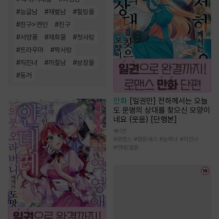
#
능글남
#
재벌남
#
힐링물
#
친구>연인
#
친구
#
서양풍
#
재회물
#
첫사랑
#
트라우마
#
짝사랑
#
직진녀
#
까칠남
#
성장물
#
동거
만화
[일권만] 전하께서는 오늘
도 운명의 상대를 찾으신 모양이
네요 (웃음) [단행본]
1천
#
로맨스
#
명문세가
#
능력녀
#
직진녀
#
연애/결혼