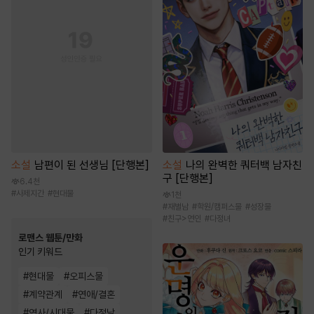
소설
남편이 된 선생님 [단행본]
소설
나의 완벽한 쿼터백 남자친
구 [단행본]
6.4천
#
사제지간
#
현대물
1천
#
재벌남
#
학원/캠퍼스물
#
성장물
#
친구>연인
#
다정녀
로맨스 웹툰/만화
인기 키워드
#
현대물
#
오피스물
#
계약관계
#
연애/결혼
#
역사/시대물
#
다정남