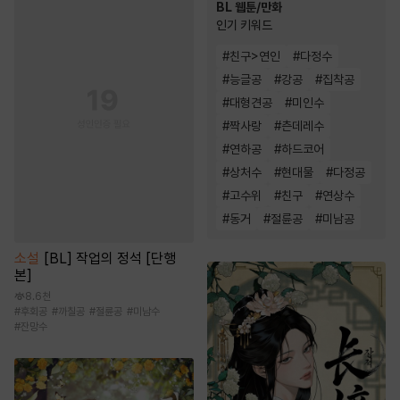
BL 웹툰/만화
인기 키워드
#
친구>연인
#
다정수
#
능글공
#
강공
#
집착공
#
대형견공
#
미인수
#
짝사랑
#
츤데레수
#
연하공
#
하드코어
#
상처수
#
현대물
#
다정공
#
고수위
#
친구
#
연상수
#
동거
#
절륜공
#
미남공
소설
[BL] 작업의 정석 [단행
본]
8.6천
#
후회공
#
까칠공
#
절륜공
#
미남수
#
잔망수