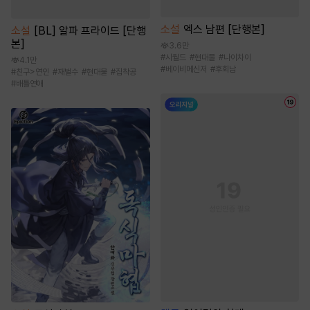
소설
엑스 남편 [단행본]
소설
[BL] 알파 프라이드 [단행
본]
3.6만
#
시월드
#
현대물
#
나이차이
4.1만
#
베이비메신저
#
후회남
#
친구>연인
#
재벌수
#
현대물
#
집착공
#
배틀연애