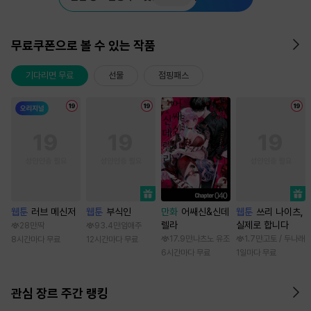
무료쿠폰으로 볼 수 있는 작품
기다리면 무료
선물
점핑패스
웹툰
러브 메신저
웹툰
부식인
만화
어쌔신&신데
웹툰
쓰리 나이츠,
렐라
실제로 합니다
28만
딱
93.4만
임애주
17.9만
나츠노 유조
1.7만
고토 / 두나래
8시간마다 무료
12시간마다 무료
6시간마다 무료
1일마다 무료
관심 장르 주간 랭킹