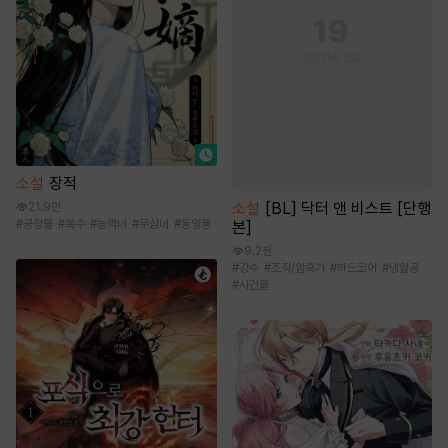
소설
장적
소설
[BL] 닥터 앤 비스트 [단행
21.9만
#
궁정물
#
복수
#
능력녀
#
무심녀
#
동양풍
본]
9.2천
#
강수
#
조직/암흑가
#
하드코어
#
냉혈공
#
사건물