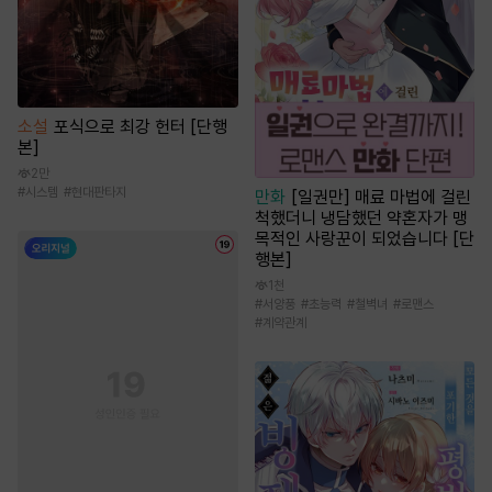
소설
포식으로 최강 헌터 [단행
본]
2만
#
시스템
#
현대판타지
만화
[일권만] 매료 마법에 걸린
척했더니 냉담했던 약혼자가 맹
목적인 사랑꾼이 되었습니다 [단
행본]
1천
#
서양풍
#
초능력
#
철벽녀
#
로맨스
#
계약관계