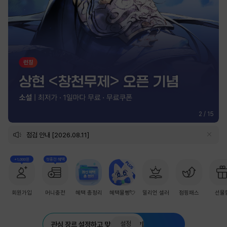
2
/
15
점검 안내 [2026.08.11]
+1,000원
첫충전 혜택
회원가입
머니충전
혜택 총정리
혜택몰빵💘
밀리언 셀러
점핑패스
선물
설정
관심 장르 설정하고 맞춤 추천 받기