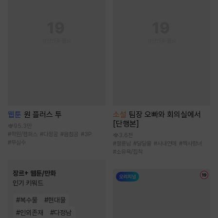
웹툰
원 플러스 투
소설
팀장 오빠와 회의실에서
[단행본]
95.3만
#
학원/캠퍼스
#
다정공
#
음침공
#
3P
3.6천
#
무심수
#
절륜남
#
달달물
#
사내연애
#
짝사랑녀
#
소유욕/집착
장르+ 웹툰/만화
인기 키워드
#
복수물
#
현대물
#
인외존재
#
다정남