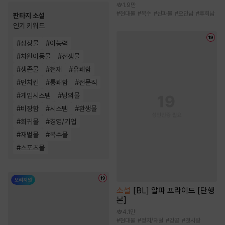
1.9만
#
현대물
#
복수
#
신파물
#
오만남
#
후회남
판타지 소설
인기 키워드
#
성장물
#
이능력
#
차원이동물
#
전쟁물
#
생존물
#
천재
#
유쾌함
#
먼치킨
#
통쾌함
#
전문직
#
게임시스템
#
빙의물
#
비장함
#
시스템
#
환생물
#
회귀물
#
경영/기업
#
재벌물
#
복수물
#
스포츠물
소설
[BL] 알파 프라이드 [단행
본]
4.1만
#
현대물
#
정치/재벌
#
강공
#
첫사랑