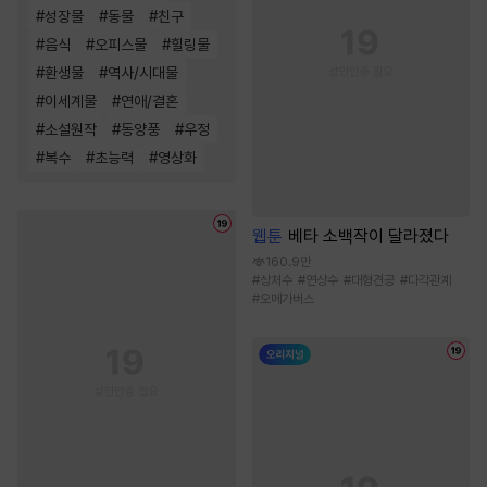
#
성장물
#
동물
#
친구
#
음식
#
오피스물
#
힐링물
#
환생물
#
역사/시대물
#
이세계물
#
연애/결혼
#
소설원작
#
동양풍
#
우정
#
복수
#
초능력
#
영상화
웹툰
베타 소백작이 달라졌다
160.9만
#
상처수
#
연상수
#
대형견공
#
다각관계
#
오메가버스