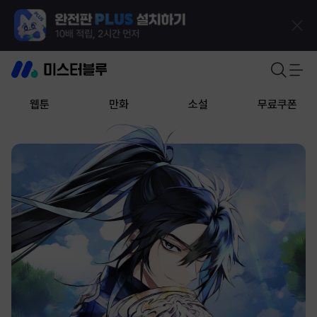
웹툰
만화
소설
무료쿠폰