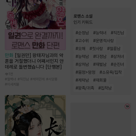
로맨스 소설
인기 키워드
#
순정남
#
능력녀
#
직진남
#
고수위
#
운명적사랑
#
오해
#
첫사랑
#
절륜남
만화
[일권만] 왕태자님과의 약
#
능력남
#
다정남
#
상처녀
혼을 거절했더니 어째서인지 얀
#
상처남
#
재벌남
#
순진녀
데레로 돌변했습니다 [단행본]
#
몸정>맘정
#
소유욕/집착
1천
#
철벽녀
#
직진남
#
계약관계
#
서양풍
#
계략남
#
재회물
#
이세계물
#
왕족/귀족
#
집착남