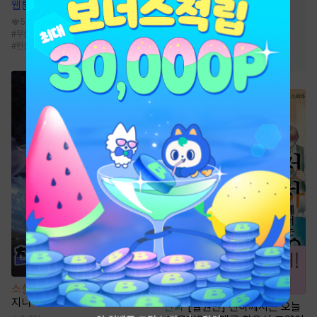
#
오피스물
#
역사/시대물
웹툰
열여덟의 침대
#
직진녀
#
첫사랑
#
친구
538.5만
#
무심수
#
까칠공
#
친구>연인
#
집착공
#
친구>연인
#
힐링물
#
헌신수
#
서양풍
소설
초전도체 운석으로 천재 엔
지니어 각성
만화
[일권만] 전하께서는 오늘