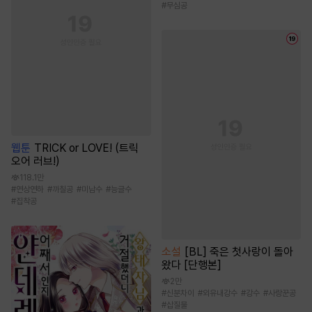
#
무심공
웹툰
TRICK or LOVE! (트릭
오어 러브!)
118.1만
#
연상연하
#
까칠공
#
미남수
#
능글수
#
집착공
소설
[BL] 죽은 첫사랑이 돌아
왔다 [단행본]
2만
#
신분차이
#
외유내강수
#
강수
#
사랑꾼공
#
삽질물