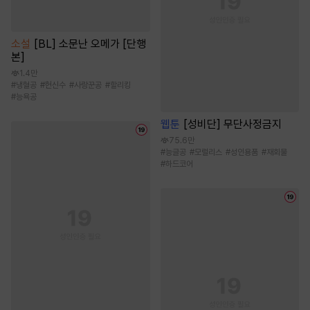
소설
[BL] 소문난 오메가 [단행
본]
1.4만
#
냉혈공
#
헌신수
#
사랑꾼공
#
할리킹
#
능욕공
웹툰
[성비단] 무단사정금지
75.6만
#
능글공
#
모럴리스
#
성인용품
#
재회물
#
하드코어