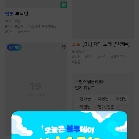
웹툰
부식인
93.4만
#
강공
#
스릴러/미스터리
#
시리어스
#
미남수
#
능욕공
소설
[BL] 재의 노래 [단행본]
4.8만
#
상처수
#
헌신수
#
소심수
#
하드코어
#
강공
로맨스 웹툰/만화
인기 키워드
#
현대물
#
다정남
#
재벌남
#
까칠남
#
연애/결혼
#
능글남
#
재회물
#
트라우마
#
동거
#
짝사랑
#
계약관계
#
성장물