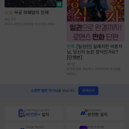
소설
무공 파훼법의 천재
2.9만
#
학사
#
천마
#
유쾌함
#
코믹함
#
책사
만화
[일권만] 실례지만 약혼자
님, 당신의 눈은 장식인가요?
[단행본]
1천
#
연애/결혼
#
능력녀
#
계약관계
#
서양풍
#
로맨스
연재문의
소중한 웹툰 작가님
을 모십니다.
10배 적립, 2시간 먼저
원스토어에서
완전판+
설치
완전판 설치
Google Play에서
무협만화 플랫폼