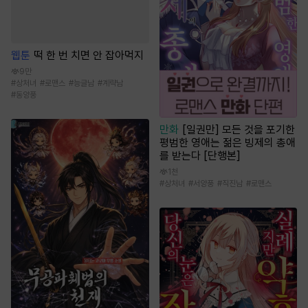
웹툰
떡 한 번 치면 안 잡아먹지
9만
#
상처녀
#
로맨스
#
능글남
#
계략남
#
동양풍
만화
[일권만] 모든 것을 포기한
평범한 영애는 젊은 빙제의 총애
를 받는다 [단행본]
1천
#
상처녀
#
서양풍
#
직진남
#
로맨스