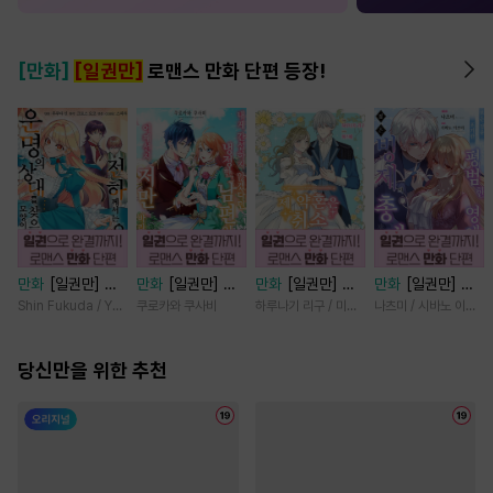
[만화]
[일권만]
로맨스 만화 단편 등장!
만화
[일권만] 전
만화
[일권만] 내
만화
[일권만] 제
만화
[일권만] 모
하께서는 오늘도
게 간섭하지 않겠
약혼은 취소되었습
든 것을 포기한 평
Shin Fukuda / Yoko Kurosu
쿠로카와 쿠사비
하루나기 리구 / 미즈메
나츠미 / 시바노 이즈미
운명의 상대를 찾
다던 냉정한 남편
니다 [단행본]
범한 영애는 젊은
으신 모양이네요
이 어째선지 저만
빙제의 총애를 받
(웃음) [단행본]
당신만을 위한 추천
바라봅니다 [단행
는다 [단행본]
본]