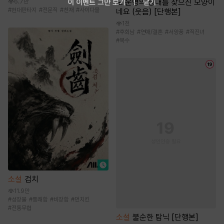
도 운명의 상대를 찾으신 모양이
이 이벤트 그만 보기
닫기
6.7만
#
현대판타지
#
전문직
#
천재
#
사이다물
네요 (웃음) [단행본]
1천
#
후회남
#
연애/결혼
#
서양풍
#
직진녀
#
복수
소설
검치
11.9만
#
성장물
#
통쾌함
#
비장함
#
먼치킨
#
전통무협
소설
불순한 탐닉 [단행본]