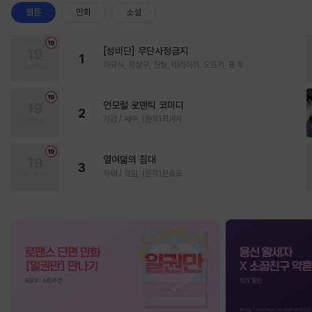
웹툰
만화
소설
[성비단] 무단사정금지
1
마규식, 피상구, 진월, 테리야끼, 오프카, 뚱개
언모럴 로맨틱 코미디
2
가감 / 쌔우, (원작)곽겨자
열여덟의 침대
3
자태 / 청담, (원작)문슬로