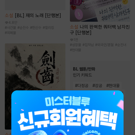
소설
[BL] 재의 노래 [단행본]
4.8만
소설
나의 완벽한 쿼터백 남자친
#
사건물
#
순진수
#
헌신수
#
할리킹
구 [단행본]
#
피폐물
1천
#
성장물
#
집착남
#
외국인/혼혈
#
순진녀
#
현대물
BL 웹툰/만화
인기 키워드
#
다정공
#
강공
#
현대물
#
고수위
#
미남공
#
연하공
#
상처수
#
다정수
#
친구
#
츤데레수
#
집착공
#
절륜공
#
하드코어
#
친구>연인
#
미인수
#
연상수
#
대형견공
소설
검치