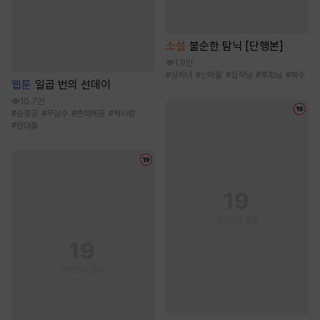
소설
불순한 탐닉 [단행본]
1.9만
#
상처녀
#
신파물
#
집착남
#
후회남
#
복수
웹툰
일곱 번의 선데이
10.7만
#
순정공
#
무심수
#
츤데레공
#
짝사랑
#
현대물