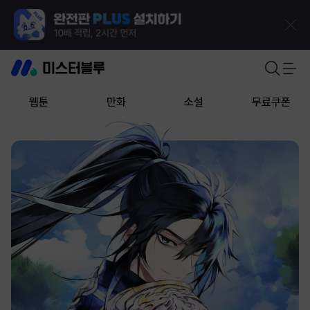
웹툰
만화
소설
무료쿠폰