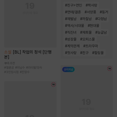
#
친구>연인
#
짝사랑
#
연애/결혼
#
서양풍
#
동거
#
재벌남
#
까칠남
#
다정남
#
역사/시대물
#
현대물
#
직진녀
#
재회물
#
능글남
#
성장물
#
오피스물
#
계약관계
#
트라우마
소설
[BL] 작업의 정석 [단행
#
첫사랑
#
친구
#
힐링물
본]
8.6천
#
절륜공
#
미남수
#
라이벌/앙숙
#
3인칭시점
#
잔망수