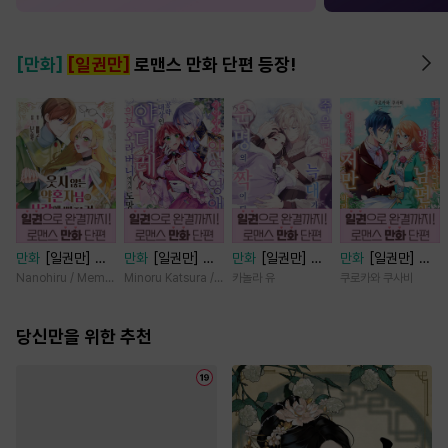
[만화]
[일권만]
로맨스 만화 단편 등장!
만화
[일권만] 웃
만화
[일권만] 기
만화
[일권만] 죽
만화
[일권만] 내
지 않는 약혼자님
억상실 악역 영애
을 뻔한 늑대가 운
게 간섭하지 않겠
Nanohiru / Memeko
Minoru Katsura / Mizune
카놀라 유
쿠로카와 쿠사비
이 사랑에 빠진 건
는 공략 대상인 얀
명의 짝이 되기까
다던 냉정한 남편
변장한 저인 것 같
데레 의붓 오라버
지 [단행본]
이 어째선지 저만
습니다 [단행본]
당신만을 위한 추천
니에게서 도망칠
바라봅니다 [단행
수가 없다 [단행
본]
본]