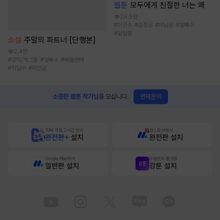
웹툰
모두에게 친절한 너는 왜
29.5만
#
미인수
#
순정공
#
미남공
#
얼빠수
#
달달물
소설
주말의 파트너 [단행본]
2.4만
#
코믹/개그물
#
얼빠수
#
배틀연애
#
허당수
#
미인공
연재문의
소중한 웹툰 작가님
을 모십니다.
10배 적립, 2시간 먼저
원스토어에서
완전판+
설치
완전판 설치
Google Play에서
무협만화 플랫폼
일반판 설치
강툰 설치