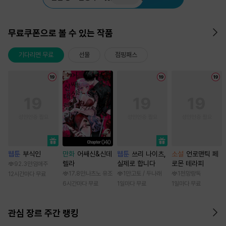
무료쿠폰으로 볼 수 있는 작품
기다리면 무료
선물
점핑패스
웹툰
부식인
만화
어쌔신&신데
웹툰
쓰리 나이츠,
소설
언로맨틱 페
렐라
실제로 합니다
로몬 테라피
92.3만
임애주
17.8만
나츠노 유조
1만
고토 / 두나래
1천
망랑독
12시간마다 무료
6시간마다 무료
1일마다 무료
1일마다 무료
관심 장르 주간 랭킹