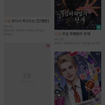
소설
또다시 파고드는 [단행본]
1.5만
#
외유내강
#
집착남
#
능력남
#
직진남
소설
무공 파훼법의 천재
#
다정남
2.9만
#
먼치킨
#
유쾌함
#
마교
#
회귀물
#
신무협