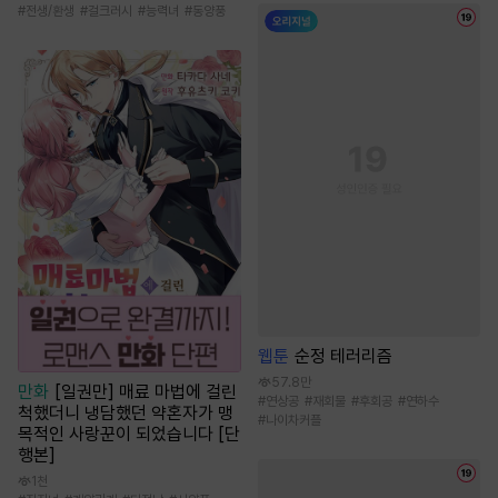
#
전생/환생
#
걸크러시
#
능력녀
#
동양풍
웹툰
순정 테러리즘
57.8만
만화
[일권만] 매료 마법에 걸린
#
연상공
#
재회물
#
후회공
#
연하수
척했더니 냉담했던 약혼자가 맹
#
나이차커플
목적인 사랑꾼이 되었습니다 [단
행본]
1천