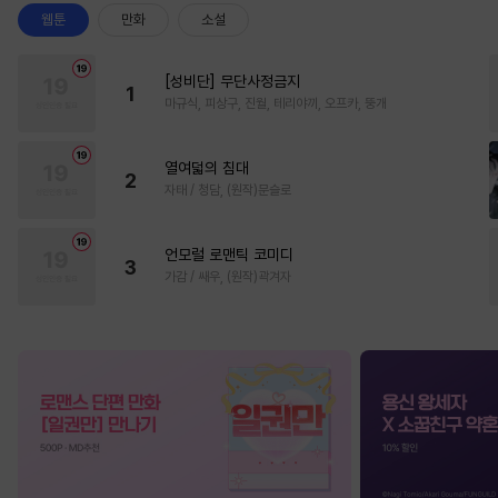
웹툰
만화
소설
[성비단] 무단사정금지
1
마규식, 피상구, 진월, 테리야끼, 오프카, 뚱개
열여덟의 침대
2
자태 / 청담, (원작)문슬로
언모럴 로맨틱 코미디
3
가감 / 쌔우, (원작)곽겨자