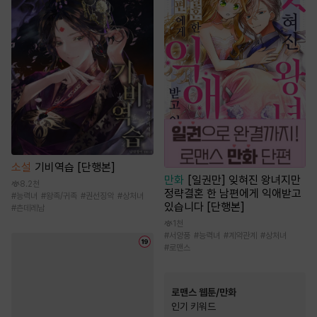
소설
기비역습 [단행본]
만화
[일권만] 잊혀진 왕녀지만
8.2천
정략결혼 한 남편에게 익애받고
#
능력녀
#
왕족/귀족
#
권선징악
#
상처녀
있습니다 [단행본]
#
츤데레남
1천
#
서양풍
#
능력녀
#
계약관계
#
상처녀
#
로맨스
로맨스 웹툰/만화
인기 키워드