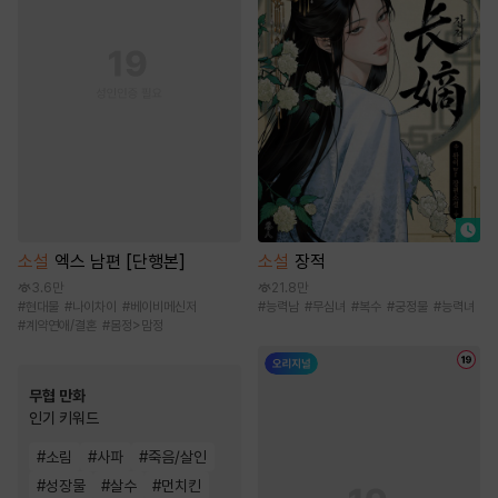
소설
엑스 남편 [단행본]
소설
장적
3.6만
21.8만
#
현대물
#
나이차이
#
베이비메신저
#
능력남
#
무심녀
#
복수
#
궁정물
#
능력녀
#
계약연애/결혼
#
몸정>맘정
무협 만화
인기 키워드
#
소림
#
사파
#
죽음/살인
#
성장물
#
살수
#
먼치킨