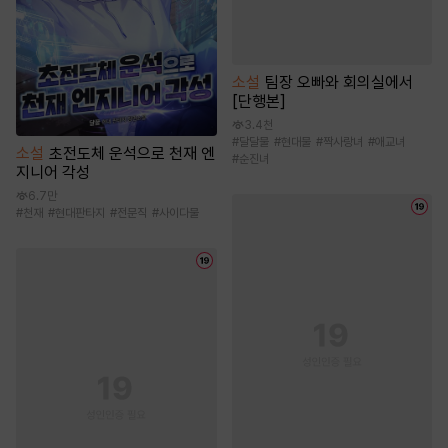
소설
팀장 오빠와 회의실에서
[단행본]
3.4천
#
달달물
#
현대물
#
짝사랑녀
#
애교녀
소설
초전도체 운석으로 천재 엔
#
순진녀
지니어 각성
6.7만
#
천재
#
현대판타지
#
전문직
#
사이다물