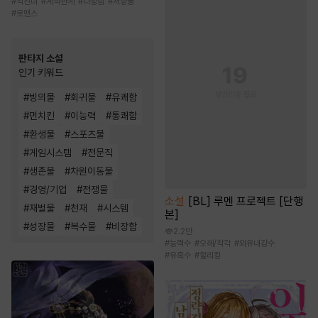
#
직진녀
#
계약관계
#
다정남
#
서양풍
#
로맨스
판타지 소설
인기 키워드
#
빙의물
#
회귀물
#
유쾌함
#
먼치킨
#
이능력
#
통쾌함
#
환생물
#
스포츠물
#
게임시스템
#
전문직
#
생존물
#
차원이동물
#
경영/기업
#
전쟁물
소설
[BL] 루멘 프로젝트 [단행
#
재벌물
#
천재
#
시스템
본]
#
성장물
#
복수물
#
비장함
2.2만
#
능력수
#
오해/착각
#
외유내강수
#
유혹수
#
할리킹