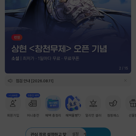
2
/
15
점검 안내 [2026.08.11]
+1,000원
첫충전 혜택
회원가입
머니충전
혜택 총정리
혜택몰빵💘
밀리언 셀러
점핑패스
선물
설정
관심 장르 설정하고 맞춤 추천 받기