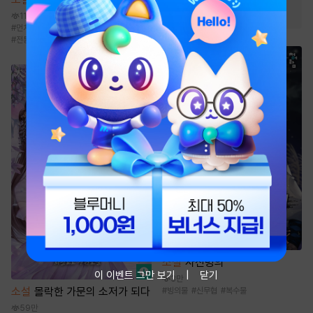
#
능글공
#
짝사랑
#
동거
11.8만
#
먼치킨
#
성장물
#
통쾌함
#
비장함
#
전통무협
소설
사신빙의
이 이벤트 그만 보기
닫기
3만
소설
몰락한 가문의 소저가 되다
#
빙의물
#
신무협
#
복수물
59만