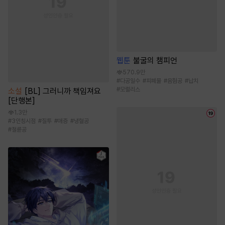
웹툰
불굴의 챔피언
570.9만
#
다공일수
#
피폐물
#
음험공
#
납치
#
모럴리스
소설
[BL] 그러니까 책임져요
[단행본]
1.3만
#
3인칭시점
#
질투
#
애증
#
냉혈공
#
절륜공