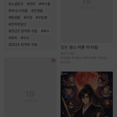
#
소설원작
#
천마
#
복수물
#
역사/시대물
#
전쟁물
#
환생물
#
우정
#
무림맹
#
천하제일인
#
2025 정액제 무협
#
복수
#
정파
#
마교
#
2024 정액제 무협
웹툰
원스 어폰 어 타임
271.6만
#
서양풍
#
까칠남
#
판타지/SF
#
로맨스
#
드라마