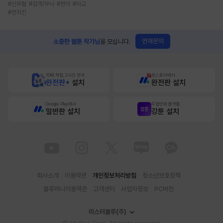
#
신무협
#
검객/무사
#
천마
#
마교
#
먼치킨
연재문의
소중한 웹툰 작가님
을 모십니다.
10배 적립, 2시간 먼저
원스토어에서
완전판+
설치
완전판 설치
Google Play에서
무협만화 플랫폼
일반판 설치
강툰 설치
회사소개
이용약관
개인정보처리방침
청소년보호정책
블루머니이용약관
고객센터
사업자정보
PC버전
미스터블루(주)