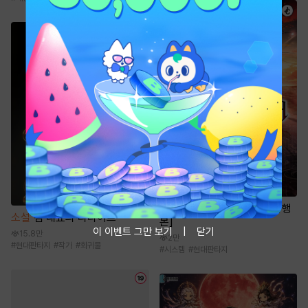
소설
포식으로 최강 헌터 [단행
소설
김 대표의 리라이프
본]
이 이벤트 그만 보기
닫기
15.8만
2만
#
현대판타지
#
작가
#
회귀물
#
시스템
#
현대판타지