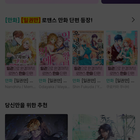
[만화]
[일권만]
로맨스 만화 단편 등장!
만화
[일권만] 웃
만화
[일권만] 잊
만화
[일권만] 전
만화
[일권만] 내
지 않는 약혼자님
혀진 왕녀지만 정
하께서는 오늘도
게 간섭하지 않겠
Nanohiru / Memeko
Odayaka / Maya Koike
Shin Fukuda / Yoko Kurosu
쿠로카와 쿠사비
이 사랑에 빠진 건
략결혼 한 남편에
운명의 상대를 찾
다던 냉정한 남편
변장한 저인 것 같
게 익애받고 있습
으신 모양이네요
이 어째선지 저만
습니다 [단행본]
당신만을 위한 추천
니다 [단행본]
(웃음) [단행본]
바라봅니다 [단행
본]