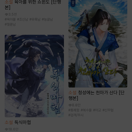
소설
육아를 위한 쇼윈도 [단행
본]
3.5천
#
육아물
#
조신남
#
유혹남
#
능글남
#
절륜남
소설
청성에는 천마가 산다 [단
행본]
8.8만
#
통쾌함
#
복수물
#
마교
#
신무협
#
검객/무사
소설
독식마협
18.6만