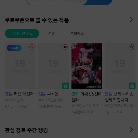
무료쿠폰으로 볼 수 있는 작품
기다리면 무료
선물
점핑패스
웹툰
러브 메신저
웹툰
부식인
만화
어쌔신&신데
웹툰
쓰리 나이츠,
렐라
실제로 합니다
28.2만
딱
93.8만
임애주
18만
나츠노 유조
2만
고토 / 두나래
8시간마다 무료
12시간마다 무료
6시간마다 무료
1일마다 무료
관심 장르 주간 랭킹