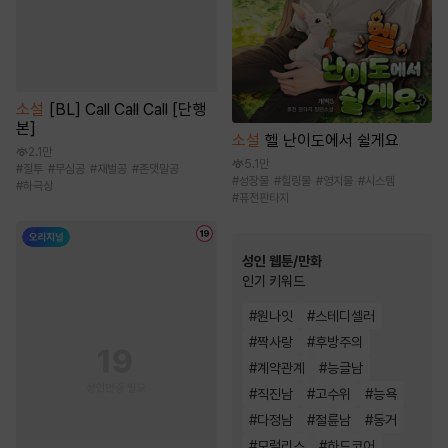
소설
[BL] Call Call Call [단행
본]
소설
헬 난이도에서 쉴게요
2.1만
5.1만
#
질투
#
무심공
#
재벌공
#
존댓말공
#
성장물
#
힐링물
#
영지물
#
시스템
#
하극상
#
퓨전판타지
성인 웹툰/만화
인기 키워드
#
원나잇
#
스테디셀러
#
짝사랑
#
후방주의
#
계약관계
#
능글남
#
직진남
#
고수위
#
능욕
#
다정남
#
절륜남
#
동거
#
모럴리스
#
하드코어