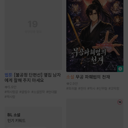
웹툰
[불공정 단편선] 옆집 남자
소설
무공 파훼법의 천재
에게 잘해 주지 마세요
2.9만
5.9만
#
회귀물
#
천마
#
학사
#
신무협
#
코믹함
#
짝사랑공
#
굴림수
#
소설원작
#
현대물
#
짝사랑
BL 소설
인기 키워드