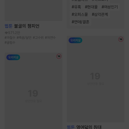
#
유혹
#
현대물
#
여성인기
#
오피스물
#
삼각관계
#
연애/결혼
웹툰
불굴의 챔피언
571.2만
#
까칠수
#
죽음/살인
#
고수위
#
처연수
#
굴림수
웹툰
열여덟의 침대