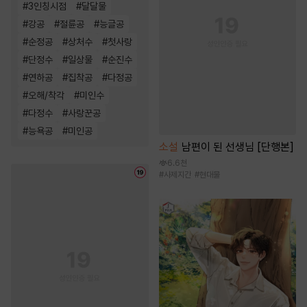
#
3인칭시점
#
달달물
#
강공
#
절륜공
#
능글공
#
순정공
#
상처수
#
첫사랑
#
단정수
#
일상물
#
순진수
#
연하공
#
집착공
#
다정공
#
오해/착각
#
미인수
#
다정수
#
사랑꾼공
#
능욕공
#
미인공
소설
남편이 된 선생님 [단행본]
6.6천
#
사제지간
#
현대물