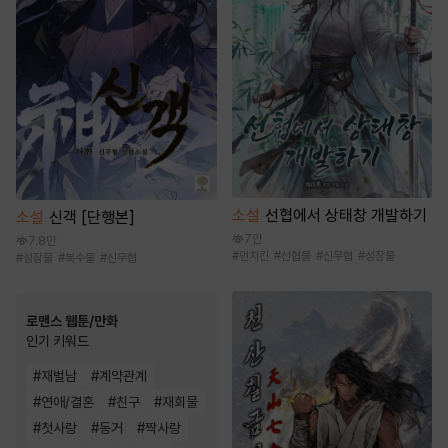
소설
선협에서 상태창 개발하기
소설
신객 [단행본]
7만
7.8만
#
먼치킨
#
선협물
#
신무협
#
성장물
#
성장물
#
복수물
#
신무협
로맨스 웹툰/만화
인기 키워드
#
재벌남
#
계약관계
#
연애/결혼
#
친구
#
재회물
#
첫사랑
#
동거
#
짝사랑