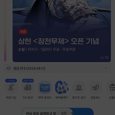
2
/
15
점검 안내 [2026.08.11]
+1,000원
첫충전 혜택
회원가입
머니충전
혜택 총정리
혜택몰빵💘
밀리언 셀러
점핑패스
선물
설정
관심 장르 설정하고 맞춤 추천 받기