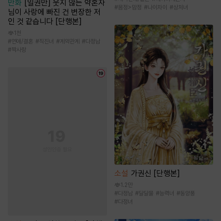
만화
[일권만] 웃지 않는 약혼자
#
몸정>맘정
#
나이차이
#
상처녀
님이 사랑에 빠진 건 변장한 저
인 것 같습니다 [단행본]
1천
#
연애/결혼
#
직진녀
#
계약관계
#
다정남
#
짝사랑
소설
가권신 [단행본]
1.2만
#
다정남
#
달달물
#
능력녀
#
동양풍
#
다정녀