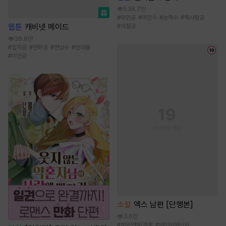
538.7만
#
미인공
#
미인수
#
능력수
#
짝사랑공
웹툰
캐비넷 메이드
#
까칠공
36.8만
#
집착공
#
연하공
#
연상수
#
현대물
#
미인공
소설
엑스 남편 [단행본]
3.6만
#
계약연애/결혼
#
베이비메신저