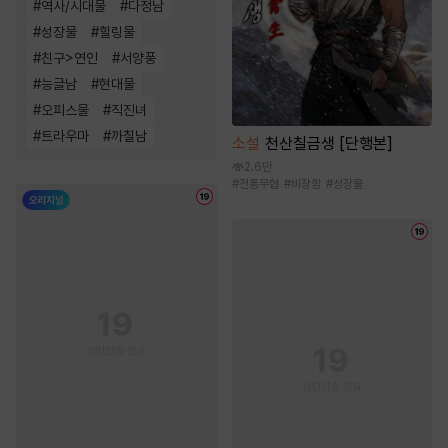
#
역사/시대물
#
다정남
#
성장물
#
힐링물
#
친구>연인
#
서양풍
#
능글남
#
현대물
#
오피스물
#
직진녀
#
트라우마
#
까칠남
소설
천산칠금생 [단행본]
2.6만
#
전통무협
#
비장함
#
성장물