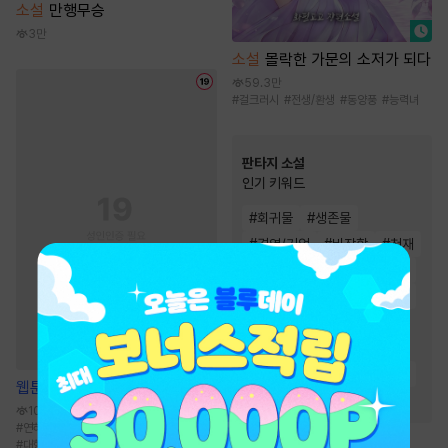
소설
만행무승
3만
소설
몰락한 가문의 소저가 되다
59.3만
#
걸크러시
#
전생/환생
#
동양풍
#
능력녀
판타지 소설
인기 키워드
#
회귀물
#
생존물
#
경영/기업
#
비장함
#
천재
#
유쾌함
#
먼치킨
#
환생물
#
전문직
#
이능력
#
전쟁물
#
게임시스템
#
재벌물
#
차원이동물
#
시스템
#
통쾌함
#
복수물
#
성장물
웹툰
일곱 번의 선데이
#
스포츠물
#
빙의물
10.8만
#
연하공
#
첫사랑
#
순정공
#
연상수
#
대형견공