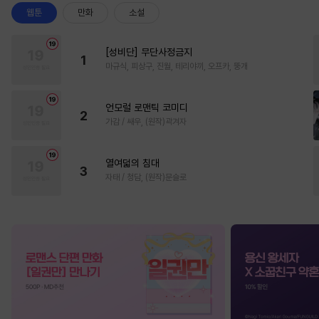
웹툰
만화
소설
[성비단] 무단사정금지
1
마규식, 피상구, 진월, 테리야끼, 오프카, 뚱개
언모럴 로맨틱 코미디
2
가감 / 쌔우, (원작)곽겨자
열여덟의 침대
3
자태 / 청담, (원작)문슬로