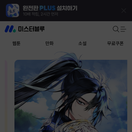
웹툰
만화
소설
무료쿠폰