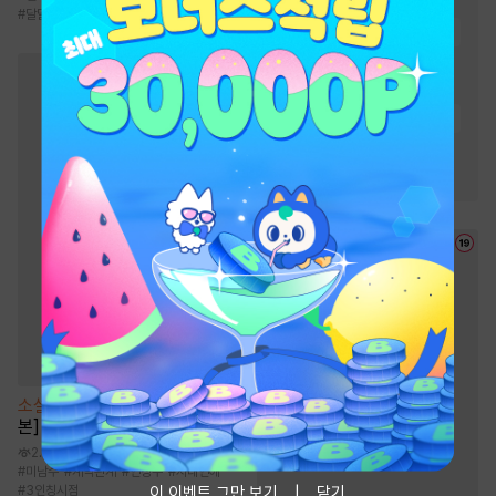
#
회귀물
#
고독함
#
달달물
#
능력남
#
사이다물
#
잔잔함
#
마교
#
정파
#
귀환물
#
차원이동물
#
유쾌함
#
복수물
#
환생물
#
비장함
#
생존물
#
천마
#
천하제일인
소설
[BL] Call Call Call [단행
본]
2.1만
#
미남수
#
계약관계
#
연상수
#
사내연애
이 이벤트 그만 보기
닫기
#
3인칭시점