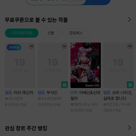
무료쿠폰으로 볼 수 있는 작품
기다리면 무료
선물
점핑패스
웹툰
러브 메신저
웹툰
부식인
만화
어쌔신&신데
웹툰
쓰리 나이츠,
렐라
실제로 합니다
28.2만
딱
93.8만
임애주
18만
나츠노 유조
2만
고토 / 두나래
8시간마다 무료
12시간마다 무료
6시간마다 무료
1일마다 무료
관심 장르 주간 랭킹