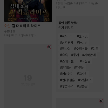
#
천재
#
성장물
#
현대판타지
#
재벌물
#
먼치킨
성인 웹툰/만화
소설
김 대표의 리라이프
인기 키워드
15.8만
#
현대판타지
#
회귀물
#
작가
#
하드코어
#
원나잇
#
삼각관계
#
능글남
#
짝사랑
#
오피스물
#
능욕
#
유혹
#
동거
#
계약관계
#
스테디셀러
#
직진남
#
현대물
#
다정남
#
여성인기
#
고수위
#
연애/결혼
#
모럴리스
#
후방주의
#
절륜남