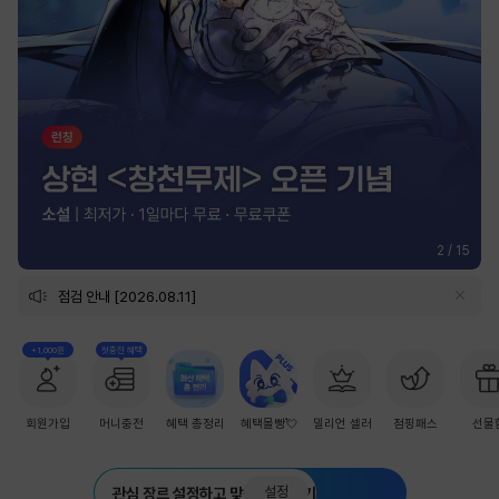
2
/
15
점검 안내 [2026.08.11]
+1,000원
첫충전 혜택
회원가입
머니충전
혜택 총정리
혜택몰빵💘
밀리언 셀러
점핑패스
선물
설정
관심 장르 설정하고 맞춤 추천 받기