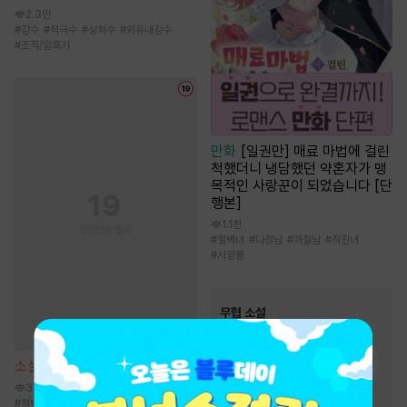
2.3만
#
강수
#
적극수
#
상처수
#
외유내강수
#
조직/암흑가
만화
[일권만] 매료 마법에 걸린
척했더니 냉담했던 약혼자가 맹
목적인 사랑꾼이 되었습니다 [단
행본]
1.1천
#
철벽녀
#
다정남
#
까칠남
#
직진녀
#
서양풍
무협 소설
인기 키워드
#
먼치킨
#
통쾌함
#
성장물
소설
해일주의보 [단행본]
#
검객/무사
#
빙의물
3.8천
#
철벽녀
#
사차원남
#
소유욕/집착