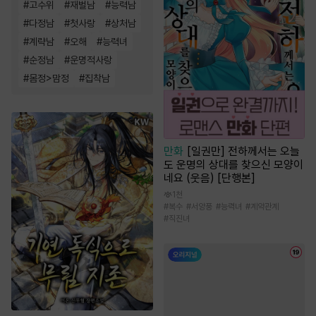
#
고수위
#
재벌남
#
능력남
#
다정남
#
첫사랑
#
상처남
#
계략남
#
오해
#
능력녀
#
순정남
#
운명적사랑
#
몸정>맘정
#
집착남
만화
[일권만] 전하께서는 오늘
도 운명의 상대를 찾으신 모양이
네요 (웃음) [단행본]
1천
#
복수
#
서양풍
#
능력녀
#
계약관계
#
직진녀