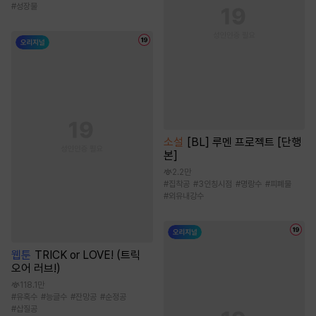
#
성장물
소설
[BL] 루멘 프로젝트 [단행
본]
2.2만
#
집착공
#
3인칭시점
#
명랑수
#
피폐물
#
외유내강수
웹툰
TRICK or LOVE! (트릭
오어 러브!)
118.1만
#
유혹수
#
능글수
#
잔망공
#
순정공
#
삽질공