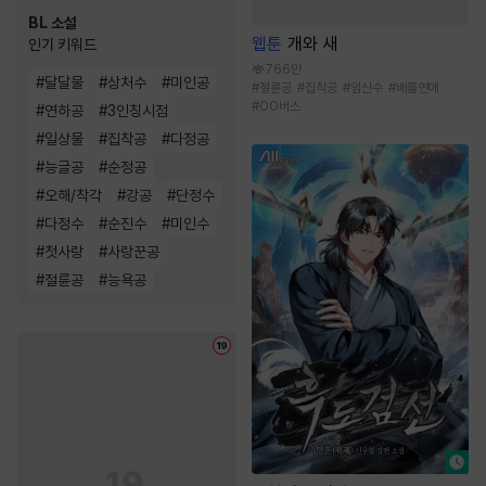
BL 소설
웹툰
개와 새
인기 키워드
766만
#
달달물
#
상처수
#
미인공
#
절륜공
#
집착공
#
임신수
#
배틀연애
#
OO버스
#
연하공
#
3인칭시점
#
일상물
#
집착공
#
다정공
#
능글공
#
순정공
#
오해/착각
#
강공
#
단정수
#
다정수
#
순진수
#
미인수
#
첫사랑
#
사랑꾼공
#
절륜공
#
능욕공