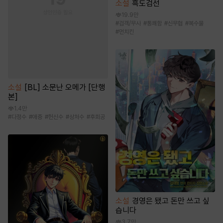
소설
흑도검선
19.9만
#
검객/무사
#
통쾌함
#
신무협
#
복수물
#
먼치킨
소설
[BL] 소문난 오메가 [단행
본]
1.4만
#
다정수
#
애증
#
헌신수
#
상처수
#
후회공
소설
경영은 됐고 돈만 쓰고 싶
습니다
3.7만