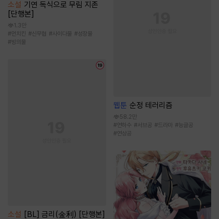
소설
기연 독식으로 무림 지존
[단행본]
1.3만
#
먼치킨
#
신무협
#
사이다물
#
성장물
#
빙의물
웹툰
순정 테러리즘
58.2만
#
연하수
#
서브공
#
드라마
#
능글공
#
연상공
소설
[BL] 금리(金利) [단행본]