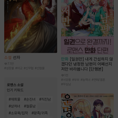
소설
선자
만화
[일권만] 내게 간섭하지 않
겠다던 냉정한 남편이 어째선지
7.1만
#
성장물
#
마교
#
신무협
#
선협물
저만 바라봅니다 [단행본]
1천
#
서양풍
#
부부
#
능력녀
#
연애/결혼
#
무심남
로맨스 소설
인기 키워드
#
재회물
#
순진녀
#
직진남
#
상처녀
#
절륜남
#
소유욕/집착
#
왕족/귀족