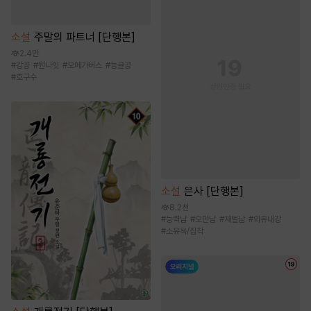
소설
주말의 파트너 [단행본]
2.4만
#
강공
#
원나잇
#
오메가버스
#
능글공
#
호구수
소설
은사 [단행본]
8.2천
#
능력남
#
오만남
#
재벌남
#
외유내강
#
소유욕/집착