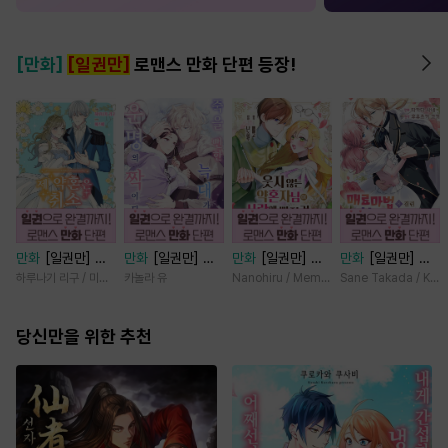
[만화]
[일권만]
로맨스 만화 단편 등장!
만화
[일권만] 제
만화
[일권만] 죽
만화
[일권만] 웃
만화
[일권만] 매
약혼은 취소되었습
을 뻔한 늑대가 운
지 않는 약혼자님
료 마법에 걸린 척
하루나기 리구 / 미즈메
카놀라 유
Nanohiru / Memeko
Sane Takada / Koki
니다 [단행본]
명의 짝이 되기까
이 사랑에 빠진 건
했더니 냉담했던
지 [단행본]
변장한 저인 것 같
약혼자가 맹목적인
당신만을 위한 추천
습니다 [단행본]
사랑꾼이 되었습니
다 [단행본]