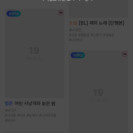
소설
[BL] 재의 노래 [단행본]
4.8만
#
강공
#
절륜공
#
스폰서
#
냉혈공
#
나이차이
웹툰
어린 사냥개와 늙은 범
6.1만
#
서양풍
#
거유
#
능력수
#
나이차커플
#
떡대수