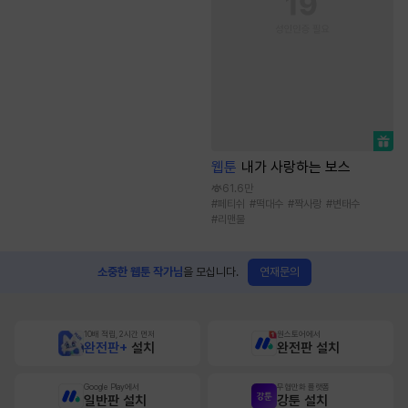
웹툰
내가 사랑하는 보스
61.6만
#
페티쉬
#
떡대수
#
짝사랑
#
변태수
#
리맨물
연재문의
소중한 웹툰 작가님
을 모십니다.
10배 적립, 2시간 먼저
원스토어에서
완전판+
설치
완전판 설치
Google Play에서
무협만화 플랫폼
일반판 설치
강툰 설치