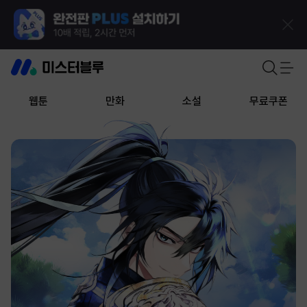
웹툰
만화
소설
무료쿠폰