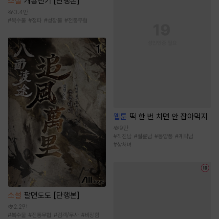
소설
개룡전기 [단행본]
3.4만
#
복수물
#
정파
#
성장물
#
전통무협
웹툰
떡 한 번 치면 안 잡아먹지
9만
#
직진남
#
절륜남
#
동양풍
#
계략남
#
상처녀
소설
팔면도도 [단행본]
2.2만
#
복수물
#
전통무협
#
검객/무사
#
비장함