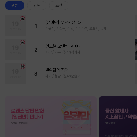
웹툰
만화
소설
[성비단] 무단사정금지
1
마규식, 피상구, 진월, 테리야끼, 오프카, 뚱개
언모럴 로맨틱 코미디
2
가감 / 쌔우, (원작)곽겨자
열여덟의 침대
3
자태 / 청담, (원작)문슬로