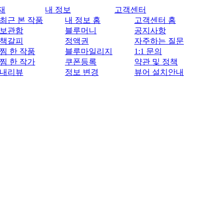
재
내 정보
고객센터
최근 본 작품
내 정보 홈
고객센터 홈
보관함
블루머니
공지사항
책갈피
정액권
자주하는 질문
찜 한 작품
블루마일리지
1:1 문의
찜 한 작가
쿠폰등록
약관 및 정책
내리뷰
정보 변경
뷰어 설치안내