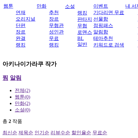
웹툰
만화
이벤트
내 서
소설
연재
추천
기다리면 무료
랭킹
오리지널
장르
선물함
판타지
단편
무협관
점핑패스
무협
장르
성인관
알림함
로맨스
완결
무료
BL
테마추천
일반
랭킹
랭킹
키워드로 검색
아키나이가라쿠
작가
찜
알림
전체
(2)
웹툰
(0)
만화
(2)
소설
(0)
총
2
작품
최신순
제목순
인기순
리뷰수순
할인율순
무료순