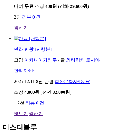
대여
무료
소장
400원
(전화
29,600원
)
2천
리뷰 0 건
찜하기
만화
반왕 [단행본]
그림
아키나이가라쿠
/
글
와타히키 토시야
판타지/SF
2025.12.11
8권 완결
학산문화사/DCW
소장
4,000원
(전권
32,000원
)
1.2천
리뷰 0 건
맛보기
찜하기
미스터블루