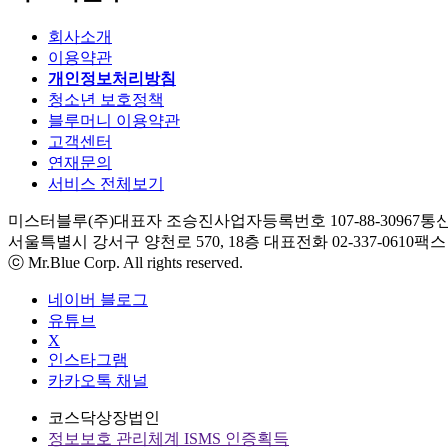
회사소개
이용약관
개인정보처리방침
청소년 보호정책
블루머니 이용약관
고객센터
연재문의
서비스 전체보기
미스터블루(주)
대표자 조승진
사업자등록번호 107-88-30967
통신
서울특별시 강서구 양천로 570, 18층
대표전화 02-337-0610
팩스 0
ⓒ Mr.Blue Corp. All rights reserved.
네이버 블로그
유튜브
X
인스타그램
카카오톡 채널
코스닥상장법인
정보보호 관리체계 ISMS 인증획득