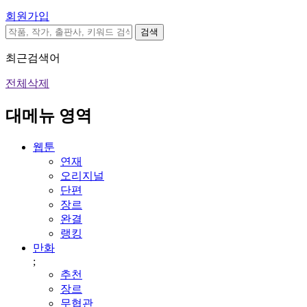
회원가입
검색
최근검색어
전체삭제
대메뉴 영역
웹툰
연재
오리지널
단편
장르
완결
랭킹
만화
;
추천
장르
무협관