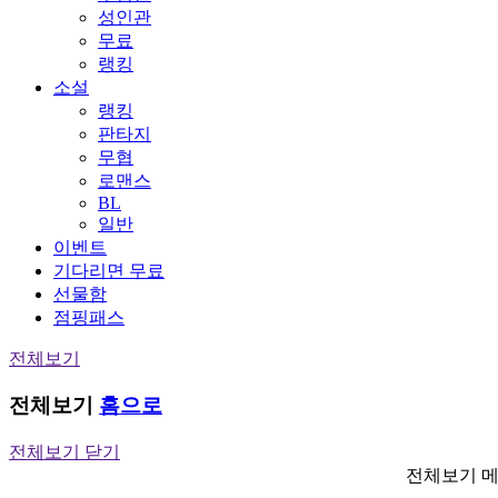
성인관
무료
랭킹
소설
랭킹
판타지
무협
로맨스
BL
일반
이벤트
기다리면 무료
선물함
점핑패스
전체보기
전체보기
홈으로
전체보기 닫기
전체보기 