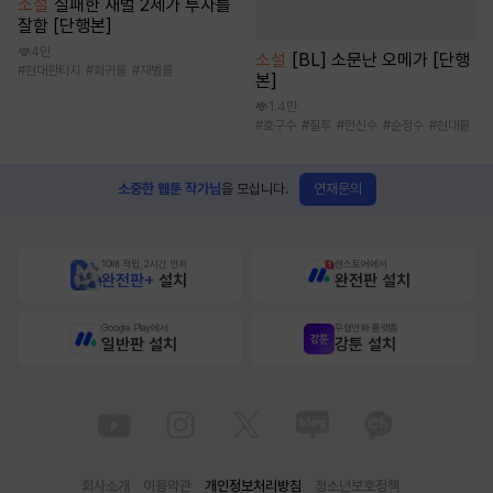
소설
실패한 재벌 2세가 투자를
잘함 [단행본]
4만
소설
[BL] 소문난 오메가 [단행
#
현대판타지
#
회귀물
#
재벌물
본]
1.4만
#
호구수
#
질투
#
헌신수
#
순정수
#
현대물
연재문의
소중한 웹툰 작가님
을 모십니다.
10배 적립, 2시간 먼저
원스토어에서
완전판+
설치
완전판 설치
Google Play에서
무협만화 플랫폼
일반판 설치
강툰 설치
회사소개
이용약관
개인정보처리방침
청소년보호정책