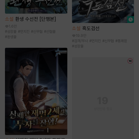
소설
환생 수선전 [단행본]
1.6만
소설
흑도검선
#
성장물
#
먼치킨
#
신무협
#
선협물
19.9만
#
환생물
#
검객/무사
#
먼치킨
#
신무협
#
통쾌함
#
성장물