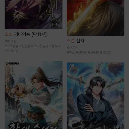
소설
기비역습 [단행본]
소설
선자
8.4천
#
여주중심
#
권선징악
#
나쁜남자
#
능력녀
7.1만
#
츤데레남
#
마교
#
선협물
#
신무협
#
성장물