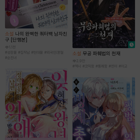
소설
나의 완벽한 쿼터백 남자친
구 [단행본]
1.1천
#
성장물
#
집착남
#
현대물
#
외국인/혼혈
소설
무공 파훼법의 천재
#
순진녀
2.9만
#
책사
#
코믹함
#
통쾌함
#
천마
#
마교