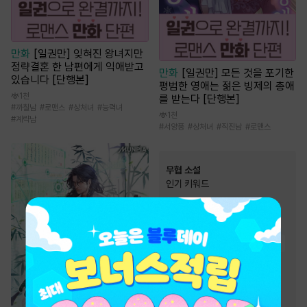
만화
[일권만] 잊혀진 왕녀지만
정략결혼 한 남편에게 익애받고
만화
[일권만] 모든 것을 포기한
있습니다 [단행본]
평범한 영애는 젊은 빙제의 총애
1천
를 받는다 [단행본]
#
까칠남
#
로맨스
#
상처녀
#
능력녀
1천
#
계략남
#
서양풍
#
상처녀
#
직진남
#
로맨스
무협 소설
인기 키워드
#
정파
#
천마
#
잔잔함
#
검객/무사
#
고독함
#
빙의물
#
유쾌함
#
먼치킨
#
마교
#
생존물
#
귀환물
#
비장함
#
천하제일인
#
차원이동물
#
복수물