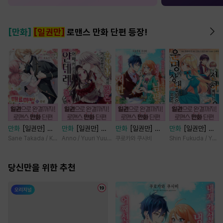
[만화]
[일권만]
로맨스 만화 단편 등장!
만화
[일권만] 매
만화
[일권만] 왕
만화
[일권만] 내
만화
[일권만] 전
료 마법에 걸린 척
태자님과의 약혼을
게 간섭하지 않겠
하께서는 오늘도
Sane Takada / Koki Fuyutsuki
Anno / Yuuri Yuudachi
쿠로카와 쿠사비
Shin Fukuda / Yoko
했더니 냉담했던
거절했더니 어째서
다던 냉정한 남편
운명의 상대를 찾
약혼자가 맹목적인
인지 얀데레로 돌
이 어째선지 저만
으신 모양이네요
사랑꾼이 되었습니
당신만을 위한 추천
변했습니다 [단행
바라봅니다 [단행
(웃음) [단행본]
다 [단행본]
본]
본]