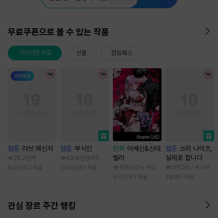
무료쿠폰으로 볼 수 있는 작품
기다리면 무료
선물
점핑패스
웹툰
러브 메신저
웹툰
부식인
만화
어쌔신&신데
웹툰
쓰리 나이츠,
렐라
실제로 합니다
28.2만
딱
93.8만
임애주
18만
나츠노 유조
2만
고토 / 두나래
8시간마다 무료
12시간마다 무료
6시간마다 무료
1일마다 무료
관심 장르 주간 랭킹