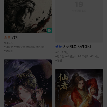
소설
검치
11.9만
웹툰
사랑하고 사랑해서
#
비장함
#
전통무협
#
통쾌함
#
먼치킨
#
성장물
154.3만
#
현대물
#
소설원작
#
계약관계
#
짝사랑
#
절륜