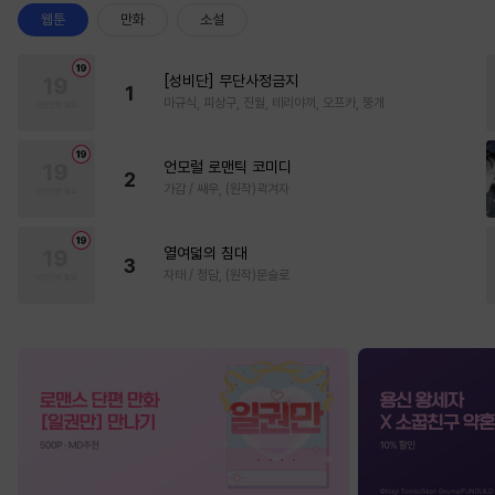
웹툰
만화
소설
[성비단] 무단사정금지
1
마규식, 피상구, 진월, 테리야끼, 오프카, 뚱개
언모럴 로맨틱 코미디
2
가감 / 쌔우, (원작)곽겨자
열여덟의 침대
3
자태 / 청담, (원작)문슬로