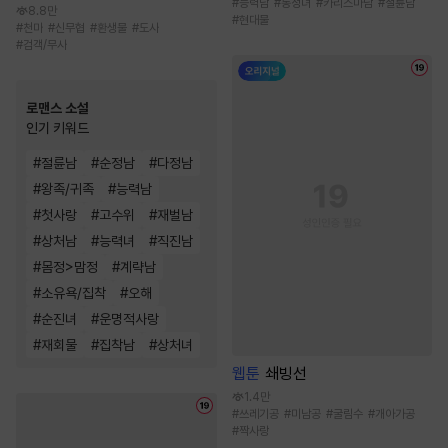
#
능력남
#
동정녀
#
카리스마남
#
절륜남
8.8만
#
현대물
#
천마
#
신무협
#
환생물
#
도사
#
검객/무사
로맨스 소설
인기 키워드
#
절륜남
#
순정남
#
다정남
#
왕족/귀족
#
능력남
#
첫사랑
#
고수위
#
재벌남
#
상처남
#
능력녀
#
직진남
#
몸정>맘정
#
계략남
#
소유욕/집착
#
오해
#
순진녀
#
운명적사랑
#
재회물
#
집착남
#
상처녀
웹툰
쇄빙선
1.4만
#
쓰레기공
#
미남공
#
굴림수
#
개아가공
#
짝사랑