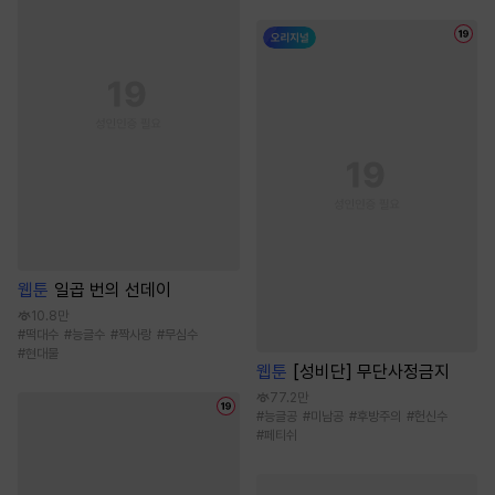
웹툰
일곱 번의 선데이
10.8만
#
떡대수
#
능글수
#
짝사랑
#
무심수
#
현대물
웹툰
[성비단] 무단사정금지
77.2만
#
능글공
#
미남공
#
후방주의
#
헌신수
#
페티쉬