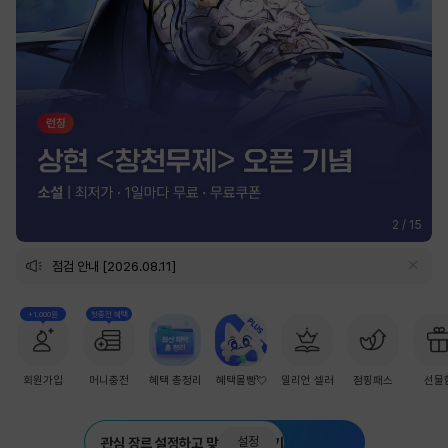
3
/
15
점검 안내 [2026.08.11]
+1,000원
첫충전 혜택
회원가입
머니충전
혜택 총정리
혜택몰빵💘
밀리언 셀러
점핑패스
선물
설정
관심 장르 설정하고 맞춤 추천 받기