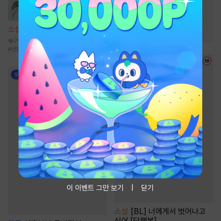
#
성장물
#
통쾌함
#
사이다물
#
환생물
소설
선협에서 상태창 개발하기
#
회귀물
7만
#
선협물
#
성장물
#
먼치킨
#
신무협
이 이벤트 그만 보기
닫기
소설
[BL] 너에게서 벗어나고
싶어 [단행본]