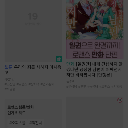
만화
[일권만] 내게 간섭하지 않
웹툰
우리의 죄를 사하지 마시옵
겠다던 냉정한 남편이 어째선지
고
저만 바라봅니다 [단행본]
21만
1천
#
조신남
#
로맨스
#
상처녀
#
인외존재
#
무심남
#
부부
#
능력녀
#
로맨스
#
서양풍
#
서양풍
로맨스 웹툰/만화
인기 키워드
#
오피스물
#
직진녀