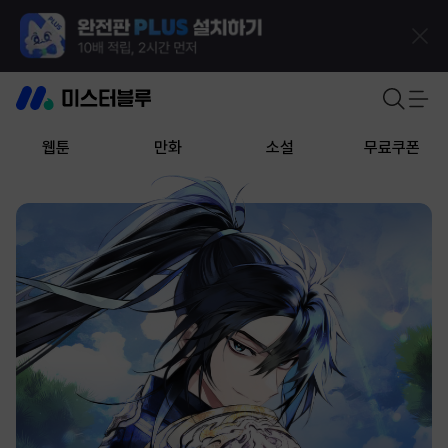
웹툰
만화
소설
무료쿠폰