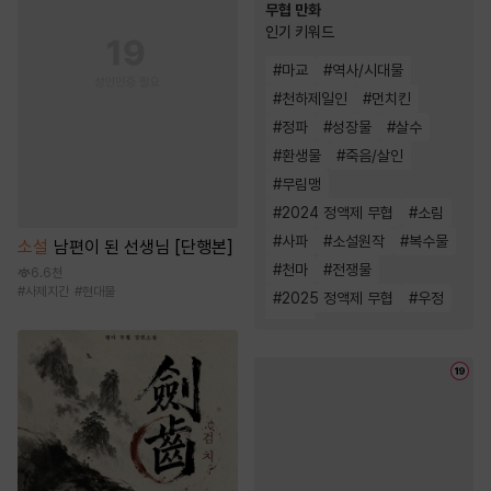
무협 만화
인기 키워드
#
마교
#
역사/시대물
#
천하제일인
#
먼치킨
#
정파
#
성장물
#
살수
#
환생물
#
죽음/살인
#
무림맹
#
2024 정액제 무협
#
소림
#
사파
#
소설원작
#
복수물
소설
남편이 된 선생님 [단행본]
#
천마
#
전쟁물
6.6천
#
사제지간
#
현대물
#
2025 정액제 무협
#
우정
#
복수