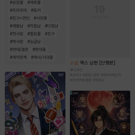
#
성장물
#
재회물
#
트라우마
#
동거
#
친구>연인
#
서양풍
#
재벌남
#
까칠남
#
다정남
#
첫사랑
#
힐링물
#
친구
#
짝사랑
#
능글남
#
연애/결혼
#
현대물
#
계약관계
#
역사/시대물
소설
엑스 남편 [단행본]
3.6만
#
상처녀
#
몸정>맘정
#
베이비메신저
#
계약연애/결혼
#
후회남