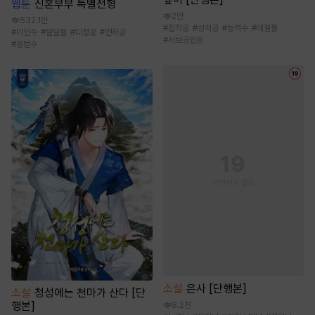
웹툰
신혼부부 특별전형
2만
532.1만
#
집착공
#
상처공
#
능력수
#
애절물
#
미인수
#
달달물
#
다정공
#
연하공
#
서브공있음
#
평범수
소설
은사 [단행본]
소설
청성에는 천마가 산다 [단
행본]
8.2천