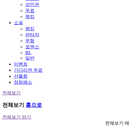
성인관
무료
랭킹
소설
랭킹
판타지
무협
로맨스
BL
일반
이벤트
기다리면 무료
선물함
점핑패스
전체보기
전체보기
홈으로
전체보기 닫기
전체보기 