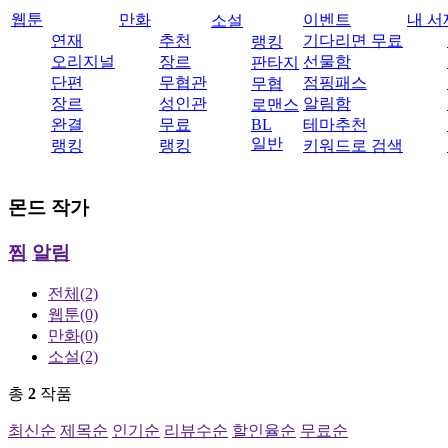
웹툰
만화
이벤트
내 서
소설
연재
추천
기다리면 무료
랭킹
오리지널
장르
선물함
판타지
단편
무협관
점핑패스
무협
장르
성인관
알림함
로맨스
완결
무료
BL
테마추천
일반
랭킹
랭킹
키워드로 검색
몬드
작가
찜
알림
전체
(2)
웹툰
(0)
만화
(0)
소설
(2)
총
2
작품
최신순
제목순
인기순
리뷰수순
할인율순
무료순