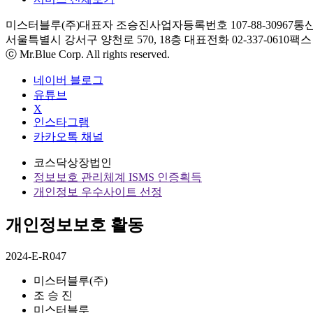
미스터블루(주)
대표자 조승진
사업자등록번호 107-88-30967
통신
서울특별시 강서구 양천로 570, 18층
대표전화 02-337-0610
팩스 0
ⓒ Mr.Blue Corp. All rights reserved.
네이버 블로그
유튜브
X
인스타그램
카카오톡 채널
코스닥상장법인
정보보호 관리체계 ISMS 인증획득
개인정보 우수사이트 선정
개인정보보호 활동
2024-E-R047
미스터블루(주)
조 승 진
미스터블루