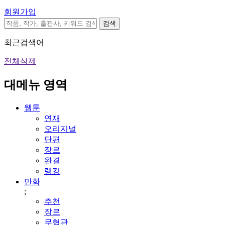
회원가입
검색
최근검색어
전체삭제
대메뉴 영역
웹툰
연재
오리지널
단편
장르
완결
랭킹
만화
;
추천
장르
무협관