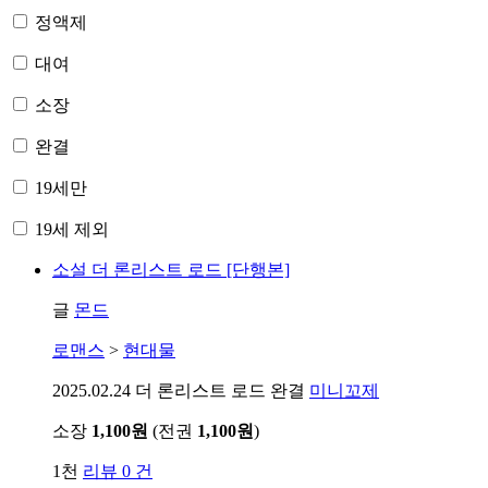
정액제
대여
소장
완결
19세만
19세 제외
소설
더 론리스트 로드 [단행본]
글
몬드
로맨스
>
현대물
2025.02.24
더 론리스트 로드 완결
미니꼬제
소장
1,100원
(전권
1,100원
)
1천
리뷰 0 건