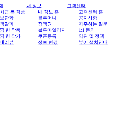
재
내 정보
고객센터
최근 본 작품
내 정보 홈
고객센터 홈
보관함
블루머니
공지사항
책갈피
정액권
자주하는 질문
찜 한 작품
블루마일리지
1:1 문의
찜 한 작가
쿠폰등록
약관 및 정책
내리뷰
정보 변경
뷰어 설치안내