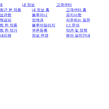
재
내 정보
고객센터
최근 본 작품
내 정보 홈
고객센터 홈
보관함
블루머니
공지사항
책갈피
정액권
자주하는 질문
찜 한 작품
블루마일리지
1:1 문의
찜 한 작가
쿠폰등록
약관 및 정책
내리뷰
정보 변경
뷰어 설치안내