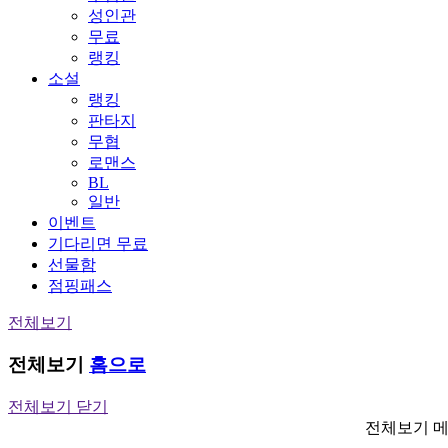
성인관
무료
랭킹
소설
랭킹
판타지
무협
로맨스
BL
일반
이벤트
기다리면 무료
선물함
점핑패스
전체보기
전체보기
홈으로
전체보기 닫기
전체보기 