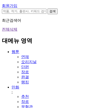
회원가입
검색
최근검색어
전체삭제
대메뉴 영역
웹툰
연재
오리지널
단편
장르
완결
랭킹
만화
;
추천
장르
무협관