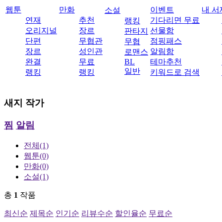
웹툰
만화
이벤트
내 서
소설
연재
추천
기다리면 무료
랭킹
오리지널
장르
선물함
판타지
단편
무협관
점핑패스
무협
장르
성인관
알림함
로맨스
완결
무료
BL
테마추천
일반
랭킹
랭킹
키워드로 검색
새지
작가
찜
알림
전체
(1)
웹툰
(0)
만화
(0)
소설
(1)
총
1
작품
최신순
제목순
인기순
리뷰수순
할인율순
무료순