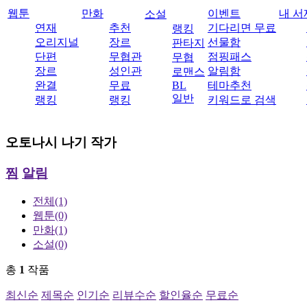
웹툰
만화
이벤트
내 서
소설
연재
추천
기다리면 무료
랭킹
오리지널
장르
선물함
판타지
단편
무협관
점핑패스
무협
장르
성인관
알림함
로맨스
완결
무료
BL
테마추천
일반
랭킹
랭킹
키워드로 검색
오토나시 나기
작가
찜
알림
전체
(1)
웹툰
(0)
만화
(1)
소설
(0)
총
1
작품
최신순
제목순
인기순
리뷰수순
할인율순
무료순