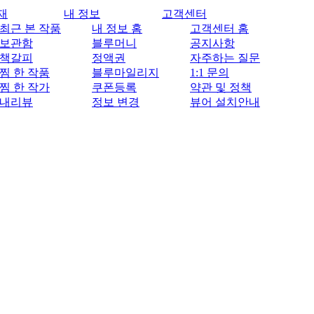
재
내 정보
고객센터
최근 본 작품
내 정보 홈
고객센터 홈
보관함
블루머니
공지사항
책갈피
정액권
자주하는 질문
찜 한 작품
블루마일리지
1:1 문의
찜 한 작가
쿠폰등록
약관 및 정책
내리뷰
정보 변경
뷰어 설치안내