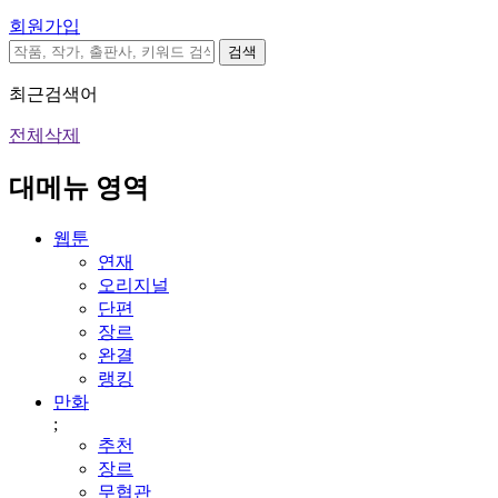
회원가입
검색
최근검색어
전체삭제
대메뉴 영역
웹툰
연재
오리지널
단편
장르
완결
랭킹
만화
;
추천
장르
무협관