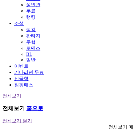
성인관
무료
랭킹
소설
랭킹
판타지
무협
로맨스
BL
일반
이벤트
기다리면 무료
선물함
점핑패스
전체보기
전체보기
홈으로
전체보기 닫기
전체보기 