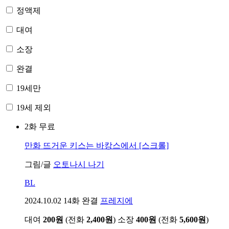
정액제
대여
소장
완결
19세만
19세 제외
2화 무료
만화
뜨거운 키스는 바캉스에서 [스크롤]
그림/글
오토나시 나기
BL
2024.10.02
14화 완결
프레지에
대여
200원
(전화
2,400원
)
소장
400원
(전화
5,600원
)