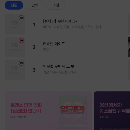
웹툰
만화
소설
[성비단] 무단사정금지
1
마규식, 피상구, 진월, 테리야끼, 오프카, 뚱개
캐비넷 메이드
2
필구
언모럴 로맨틱 코미디
3
가감 / 쌔우, (원작)곽겨자