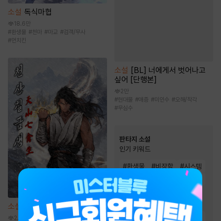
소설
독식마협
18.6만
#
환생물
#
천마
#
마교
#
검객/무사
#
먼치킨
소설
[BL] 너에게서 벗어나고
싶어 [단행본]
2만
#
현대물
#
애증
#
미인수
#
오해/착각
#
무심수
판타지 소설
인기 키워드
#
환생물
#
비장함
#
시스템
#
회귀물
#
전문직
#
통쾌함
#
재벌물
#
스포츠물
#
게임시스템
#
빙의물
소설
천산칠금생 [단행본]
#
복수물
#
생존물
#
전쟁물
2.6만