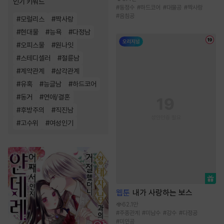
인기 키워드
#
동정수
#
하드코어
#
대물공
#
짝사랑
#
음침공
#
모럴리스
#
짝사랑
#
현대물
#
능욕
#
다정남
#
오피스물
#
원나잇
#
스테디셀러
#
절륜남
#
계약관계
#
삼각관계
#
유혹
#
능글남
#
하드코어
#
동거
#
연애/결혼
#
후방주의
#
직진남
#
고수위
#
여성인기
웹툰
내가 사랑하는 보스
62.1만
#
주종관계
#
미남수
#
강수
#
다정공
#
미인공