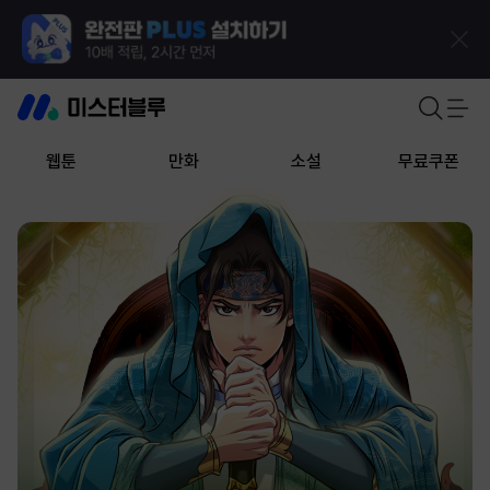
웹툰
만화
소설
무료쿠폰