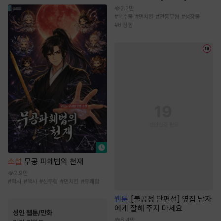
2.2만
#
복수물
#
먼치킨
#
전통무협
#
성장물
#
비장함
소설
무공 파훼법의 천재
2.9만
#
학사
#
책사
#
신무협
#
먼치킨
#
유쾌함
웹툰
[불공정 단편선] 옆집 남자
에게 잘해 주지 마세요
성인 웹툰/만화
6.4만