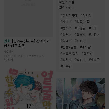
로맨스 소설
인기 키워드
#
운명적사랑
#
첫사랑
#
재벌남
#
왕족/귀족
#
능력녀
#
다정남
#
오해
#
상처녀
#
절륜남
#
순진녀
#
능력남
#
순정남
만화
[굿즈특전세트] 강아지과
남자친구 외전
#
몸정>맘정
#
계략남
2.8천
#
소유욕/집착
#
집착남
#
인외존재
#
동인지
#
현대물
#
동거
#
상처남
#
직진남
#
재회물
#
판타지
#
고수위