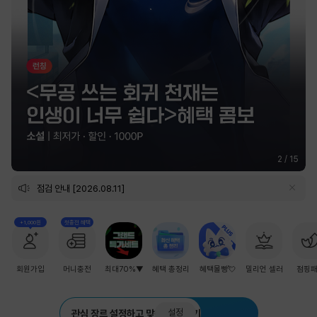
2
/
15
점검 안내 [2026.08.11]
+1,000원
첫충전 혜택
회원가입
머니충전
최대70%▼
혜택 총정리
혜택몰빵💘
밀리언 셀러
점핑
설정
관심 장르 설정하고 맞춤 추천 받기