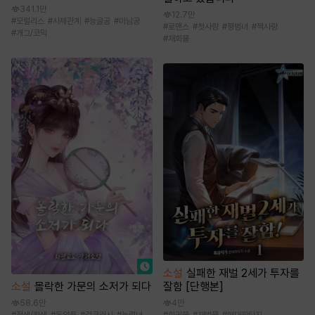
341.1만
12.7만
#
모럴리스
#
사제관계
#
능글공
#
미남공
#
로맨스
#
첫사랑
#
평범녀
#
짝사랑
#
개그/코믹
#
재회물
소설
실패한 재벌 2세가 투자를
잘함 [단행본]
소설
몰락한 가문의 소저가 되다
4만
58.6만
#
회귀물
#
재벌물
#
현대판타지
#
전생/환생
#
동양풍
#
걸크러시
#
능력녀