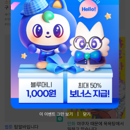
#
서양풍
#
힐링물
#
첫사랑
소설
나의 완벽한 쿼터백 남자친
구 [단행본]
#
친구
#
재회물
#
짝사랑
1천
#
트라우마
#
성장물
#
계략남
#
달달물
#
외국인/혼혈
#
성장물
#
다정남
#
외유내강
이 이벤트 그만 보기
닫기
만화
야쿠자 때문에 목욕탕에서
웹툰
탑알바입니다
일하고 있습니다