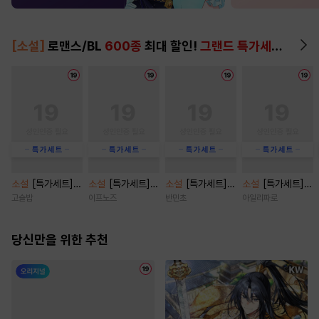
[소설]
로맨스/BL
600종
최대 할인!
그랜드 특가세트
▶
소설
[특가세트]
소설
[특가세트]
소설
[특가세트]
소설
[특가세트]
결혼의 시간 [단행
나의 조폭 아저씨
오프 리밋(OFF LI
붉은 꽃은 대공의
고슬밥
이프노즈
반민초
아일리파로
본]
[단행본]
MIT) [단행본]
심장을 겨눈다 [단
행본]
당신만을 위한 추천