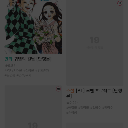
만화
귀멸의 칼날 [단행본]
9.8만
#
역사/시대물
#
성장물
#
인외존재
#
동양풍
#
검객/무사
소설
[BL] 루멘 프로젝트 [단행
본]
2.2만
#
애절물
#
힐링물
#
얼빠수
#
명랑수
#
순정공