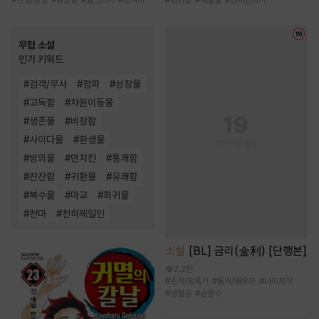
무협 소설
인기 키워드
#
검객/무사
#
정파
#
성장물
#
고독함
#
차원이동물
#
생존물
#
비장함
#
사이다물
#
환생물
#
빙의물
#
먼치킨
#
통쾌함
#
잔잔함
#
귀환물
#
유쾌함
#
복수물
#
마교
#
회귀물
#
천마
#
천하제일인
소설
[BL] 금리(金利) [단행본]
2.2만
#
조직/암흑가
#
동거/배우자
#
나이차이
#
냉혈공
#
순정수