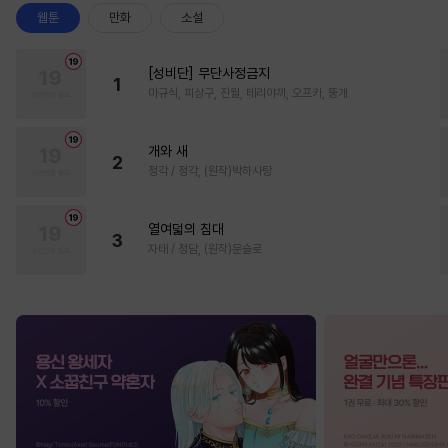
웹툰
만화
소설
[성비단] 무단사정금지
1
마규식, 피상구, 진월, 테리야끼, 오프카, 뚱개
개와 새
2
정각 / 정각, (원작)박하사탕
열여덟의 침대
3
자태 / 청담, (원작)문슬로