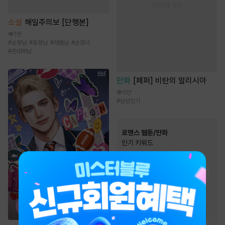
소설
해일주의보 [단행본]
1천
#
순정남
#
동정남
#
재벌남
#
순정녀
#
츤데레남
만화
[페퍼] 비탄의 알리시아
5만
#
남성인기
로맨스 웹툰/만화
인기 키워드
#
역사/시대물
#
까칠남
#
동거
#
능글남
#
계약관계
#
직진녀
#
친구>연인
#
오피스물
#
현대물
#
연애/결혼
#
재벌남