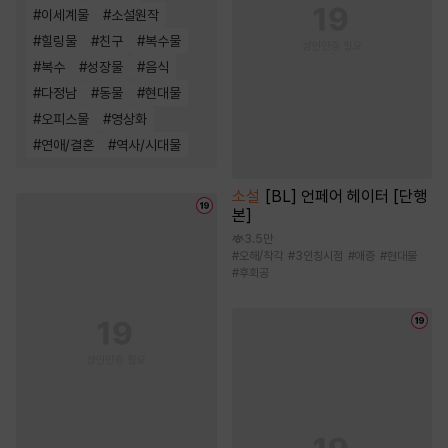
#
이세계물
#
소설원작
#
힐링물
#
친구
#
복수물
#
복수
#
성장물
#
음식
#
다정남
#
동물
#
현대물
#
오피스물
#
영상화
#
연애/결혼
#
역사/시대물
소설
[BL] 언페어 헤이터 [단행
본]
3.5만
#
오해/착각
#
3인칭시점
#
애증
#
현대물
#
후회공