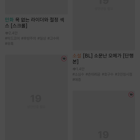
만화
목 없는 라이더와 절정 섹
스 [스크롤]
2.4만
#
하드코어
#
후방주의
#
일상
#
고수위
#
유혹
소설
[BL] 소문난 오메가 [단행
본]
1.4만
#
소심수
#
츤데레공
#
호구수
#
3인칭시점
#
애증