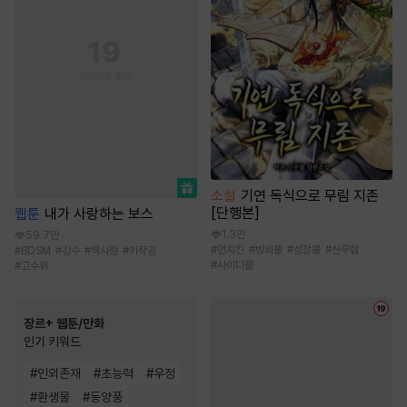
소설
기연 독식으로 무림 지존
[단행본]
웹툰
내가 사랑하는 보스
1.3만
59.7만
#
먼치킨
#
빙의물
#
성장물
#
신무협
#
BDSM
#
강수
#
짝사랑
#
키작공
#
사이다물
#
고수위
장르+ 웹툰/만화
인기 키워드
#
인외존재
#
초능력
#
우정
#
환생물
#
동양풍