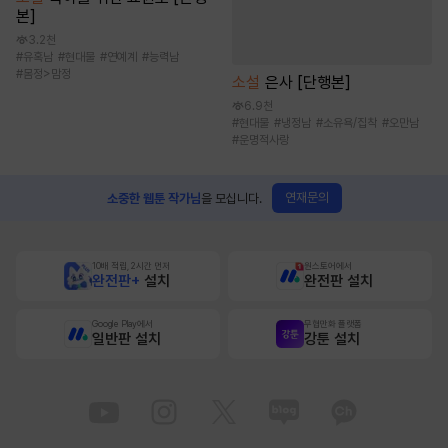
본]
3.2천
#
유혹남
#
현대물
#
연예계
#
능력남
#
몸정>맘정
소설
은사 [단행본]
6.9천
#
현대물
#
냉정남
#
소유욕/집착
#
오만남
#
운명적사랑
연재문의
소중한 웹툰 작가님
을 모십니다.
10배 적립, 2시간 먼저
원스토어에서
완전판+
설치
완전판 설치
Google Play에서
무협만화 플랫폼
일반판 설치
강툰 설치