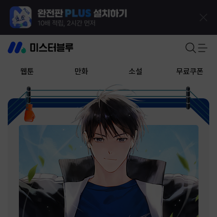
웹툰
만화
소설
무료쿠폰