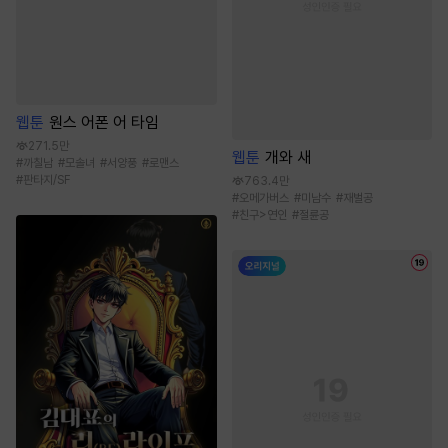
웹툰
원스 어폰 어 타임
271.5만
웹툰
개와 새
#
까칠남
#
모솔녀
#
서양풍
#
로맨스
#
판타지/SF
763.4만
#
오메가버스
#
미남수
#
재벌공
#
친구>연인
#
절륜공