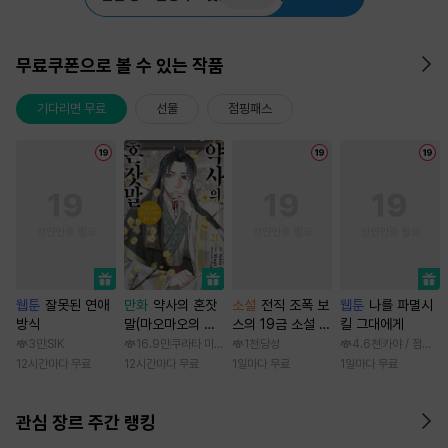
무료쿠폰으로 볼 수 있는 작품
기다리면 무료
선물
점핑패스
웹툰
잘못된 연애
만화
약사의 혼잣
소설
전직 조폭 보
웹툰
나를 파멸시
방식
말(마오마오의 후
스의 19금 소설 속
킬 그대에게
궁 수수께끼 풀이
가정부 빙의기
3만
SIK
16.9만
쿠라타 미노지 / 휴우가 나츠
1천
당성
4.6천
카야 / 점면, 
수첩)
12시간마다 무료
12시간마다 무료
1일마다 무료
1일마다 무료
관심 장르 주간 랭킹