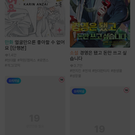
만화
얼굴만으론 좋아할 수 없어
요 [단행본]
소설
경영은 됐고 돈만 쓰고 싶
1.4만
습니다
#
현대물
#
학원/캠퍼스
#
로맨스
#
개그/코믹
3.7만
#
먼치킨
#
천재
#
현대판타지
#
환생물
#
성장물