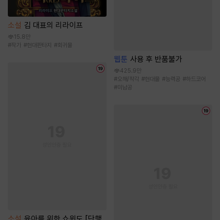
소설
김 대표의 리라이프
15.8만
#
작가
#
현대판타지
#
회귀물
웹툰
사용 후 반품불가
425.9만
#
오해/착각
#
현대물
#
능력공
#
하드코어
#
미남공
소설
육아를 위한 쇼윈도 [단행