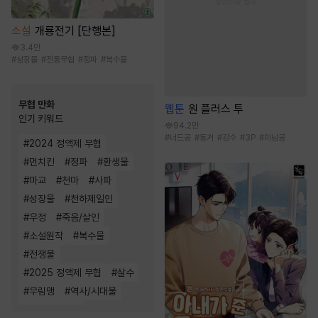
소설
개룡전기 [단행본]
3.4만
#
성장물
#
전통무협
#
정파
#
복수물
무협 만화
웹툰
원 플러스 투
인기 키워드
94.2만
#
너드공
#
동거
#
강수
#
3P
#
미남공
#
2024 정액제 무협
#
먼치킨
#
정파
#
환생물
#
마교
#
천마
#
사파
#
성장물
#
천하제일인
#
우정
#
죽음/살인
#
소설원작
#
복수물
#
전쟁물
#
2025 정액제 무협
#
살수
#
무림맹
#
역사/시대물
#
소림
#
복수