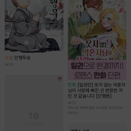
소설
만행무승
3만
만화
[일권만] 웃지 않는 약혼자
님이 사랑에 빠진 건 변장한 저
인 것 같습니다 [단행본]
1천
#
짝사랑
#
연애/결혼
#
서양풍
#
계약관계
#
로맨스