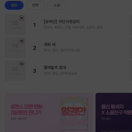
웹툰
만화
소설
[성비단] 무단사정금지
1
마규식, 피상구, 진월, 테리야끼, 오프카, 뚱개
개와 새
2
정각 / 정각, (원작)박하사탕
열여덟의 침대
3
자태 / 청담, (원작)문슬로