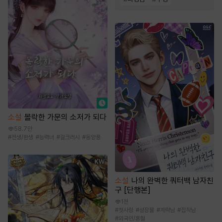
소설
몰락한 가문의 소저가 되다
58.7만
#
전생/환생
#
능력녀
#
걸크러시
#
동양풍
소설
나의 완벽한 쿼터백 남자친
구 [단행본]
1천
#
첫사랑
#
성장물
#
계략남
#
집착남
#
외국인/혼혈