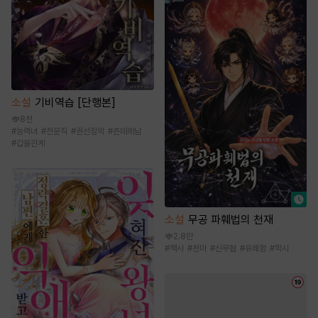
소설
기비역습 [단행본]
8천
#
능력녀
#
전문직
#
권선징악
#
츤데레남
#
갑을관계
소설
무공 파훼법의 천재
2.8만
#
책사
#
천마
#
신무협
#
유쾌함
#
학사