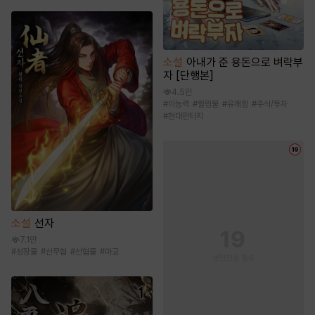
소설
아내가 준 용돈으로 벼락부
자 [단행본]
4.5만
#
이능력
#
힐링물
#
유쾌함
#
주식/투자
#
현대판타지
소설
선자
7.1만
#
성장물
#
신무협
#
선협물
#
마교