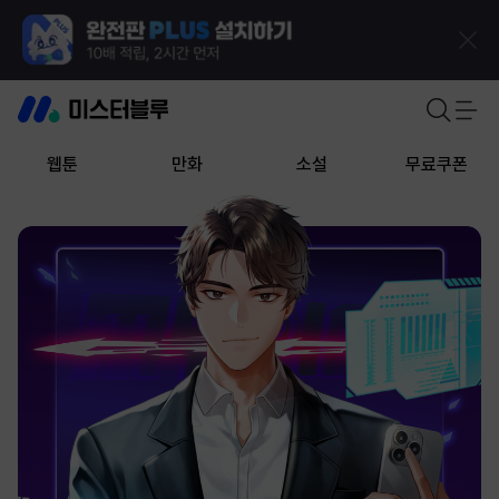
웹툰
만화
소설
무료쿠폰