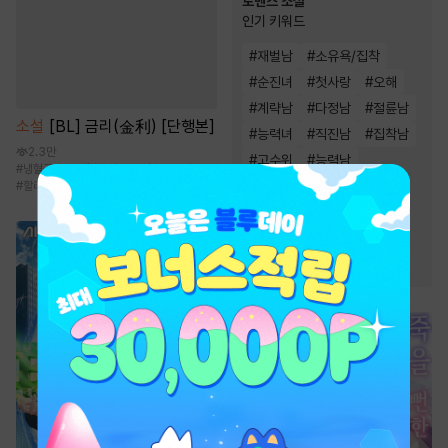
로맨스 소설
인기 키워드
#
재벌남
#
소유욕/집착
#
순진녀
#
첫사랑
#
오해
#
계략남
#
다정남
#
절륜남
소설
[BL] 금리(金利) [단행본]
#
능력녀
#
직진남
#
집착남
2.3만
#
고수위
#
능력남
#
냉혈공
#
동거/배우자
#
순정수
#
성장물
#
왕족/귀족
#
상처녀
#
할리킹
#
재회물
#
운명적사랑
#
순정남
#
몸정>맘정
#
상처남