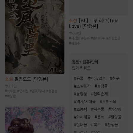
소설
[BL] 트루 러브(True
Love) [단행본]
6.8만
#
사건물
#
강수
#
츤데레수
#
사랑꾼공
#
까칠수
장르+ 웹툰/만화
인기 키워드
#
동물
#
연애/결혼
#
친구
소설
팔면도도 [단행본]
#
소설원작
#
성장물
2.2만
#
복수물
#
먼치킨
#
검객/무사
#
성장물
#
동양풍
#
인외존재
#
비장함
#
역사/시대물
#
오피스물
#
초능력
#
복수물
#
영상화
#
이세계물
#
음식
#
힐링물
#
현대물
#
복수
#
환생물
#
다정남
#
우정