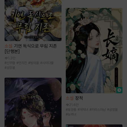
소설
기연 독식으로 무림 지존
[단행본]
1.3만
#
신무협
#
먼치킨
#
빙의물
#
사이다물
#
성장물
소설
장적
21.6만
#
동양풍
#
계략녀
#
카리스마남
#
궁정물
#
능력녀