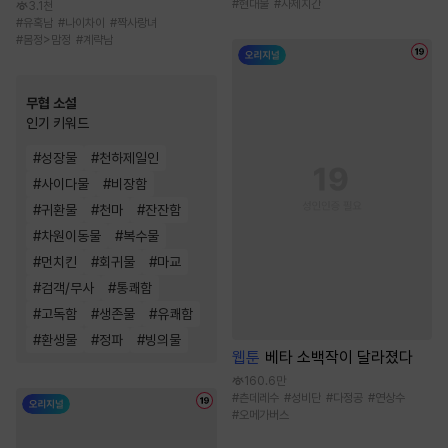
#
현대물
#
사제지간
3.1천
#
유혹남
#
나이차이
#
짝사랑녀
#
몸정>맘정
#
계략남
무협 소설
인기 키워드
#
성장물
#
천하제일인
#
사이다물
#
비장함
#
귀환물
#
천마
#
잔잔함
#
차원이동물
#
복수물
#
먼치킨
#
회귀물
#
마교
#
검객/무사
#
통쾌함
#
고독함
#
생존물
#
유쾌함
#
환생물
#
정파
#
빙의물
웹툰
베타 소백작이 달라졌다
160.6만
#
츤데레수
#
성비단
#
다정공
#
연상수
#
오메가버스