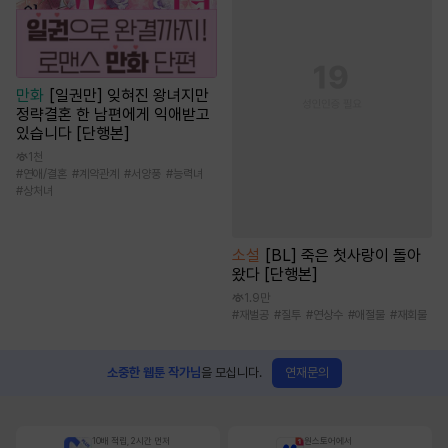
만화
[일권만] 잊혀진 왕녀지만
정략결혼 한 남편에게 익애받고
있습니다 [단행본]
1천
#
연애/결혼
#
계약관계
#
서양풍
#
능력녀
#
상처녀
소설
[BL] 죽은 첫사랑이 돌아
왔다 [단행본]
1.9만
#
재벌공
#
질투
#
연상수
#
애절물
#
재회물
연재문의
소중한 웹툰 작가님
을 모십니다.
10배 적립, 2시간 먼저
원스토어에서