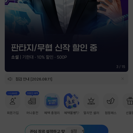
3
/
15
점검 안내 [2026.08.11]
+1,000원
첫충전 혜택
회원가입
머니충전
혜택 총정리
혜택몰빵💘
밀리언 셀러
점핑패스
선물
설정
관심 장르 설정하고 맞춤 추천 받기