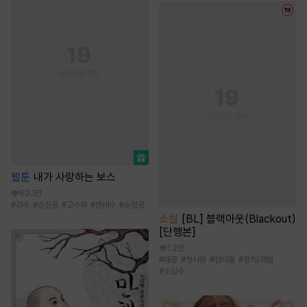
웹툰
내가 사랑하는 보스
60.1만
#
강수
#
순진공
#
고수위
#
변태수
#
순정공
소설
[BL] 블랙아웃(Blackout)
[단행본]
1.2만
#
애증
#
첫사랑
#
현대물
#
정치/재벌
#
소심수