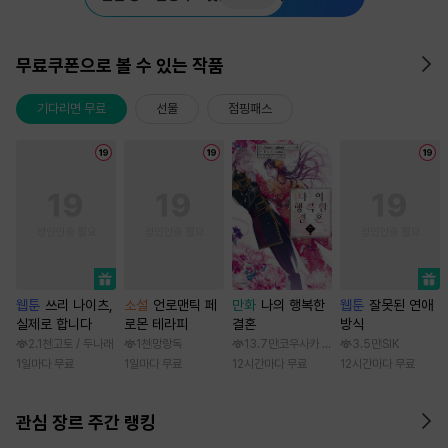
무료쿠폰으로 볼 수 있는 작품
기다리면 무료
선물
점핑패스
웹툰
쓰리 나이츠,
소설
언로맨틱 페
만화
나의 행복한
웹툰
잘못된 연애
실제로 합니다
로몬 테라피
결혼
방식
2.1천
고토 / 두나래
1천
망랑독
13.7만
코우사카 리토 / 아기토기 아쿠미
3.5만
SIK
1일마다 무료
1일마다 무료
12시간마다 무료
12시간마다 무료
관심 장르 주간 랭킹