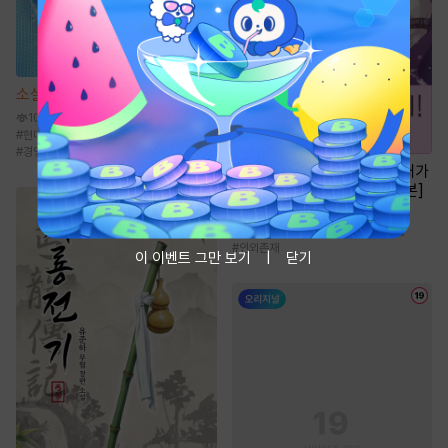
소설
차원여행자의 경제학개론
10.8만
#
현대판타지
#
재벌물
#
주식/투자
#
천재
#
경영/기업
만화
[일권만] 죽을 뻔한 늑대가
운명의 짝이 되기까지 [단행본]
1천
#
이세계물
#
평범녀
#
집착남
#
다정남
#
인외존재
이 이벤트 그만 보기
닫기