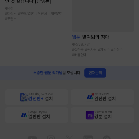
인 것 같습니다 [단행본]
1천
#
다정남
#
연애/결혼
#
직진녀
#
계약관계
#
로맨스
웹툰
열여덟의 침대
538.7만
#
집착공
#
짝사랑
#
자낮수
#
순정수
#
배틀연애
연재문의
소중한 웹툰 작가님
을 모십니다.
10배 적립, 2시간 먼저
원스토어에서
완전판+
설치
완전판 설치
Google Play에서
무협만화 플랫폼
일반판 설치
강툰 설치