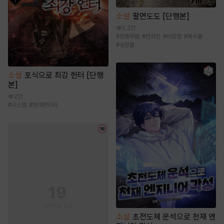
소설
팔면도도 [단행본]
2.2만
#
전통무협
#
먼치킨
#
비장함
#
복수물
#
성장물
소설
포식으로 최강 헌터 [단행
본]
2만
#
시스템
#
현대판타지
소설
초전도체 운석으로 천재 엔