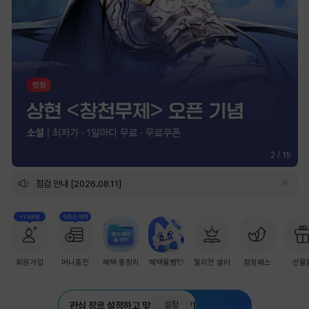
2
/
15
점검 안내 [2026.08.11]
+1,000원
첫충전 혜택
회원가입
머니충전
혜택 총정리
혜택몰빵💘
밀리언 셀러
점핑패스
선물
설정
관심 장르 설정하고 맞춤 추천 받기