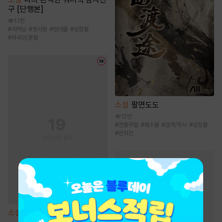
구 [단행본]
1.1천
#
계략남
#
첫사랑
#
현대물
#
성장물
#
외국인/혼혈
소설
팔면도도
12만
#
전통무협
#
복수물
#
검객/무사
#
성장물
#
먼치킨
로맨스 소설
인기 키워드
#
운명적사랑
#
다정남
#
능력녀
#
순진녀
소설
해일주의보 [단행본]
#
몸정>맘정
#
상처녀