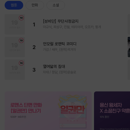
웹툰
만화
소설
[성비단] 무단사정금지
1
마규식, 피상구, 진월, 테리야끼, 오프카, 뚱개
언모럴 로맨틱 코미디
2
가감 / 쌔우, (원작)곽겨자
열여덟의 침대
3
자태 / 청담, (원작)문슬로