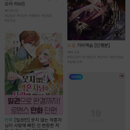
오어 러브!)
118.1만
#
삽질공
#
미남수
#
절륜공
#
순정공
#
집착공
소설
기비역습 [단행본]
8.4천
#
권선징악
#
나쁜남자
#
상처녀
#
츤데레남
#
왕족/귀족
만화
[일권만] 웃지 않는 약혼자
님이 사랑에 빠진 건 변장한 저