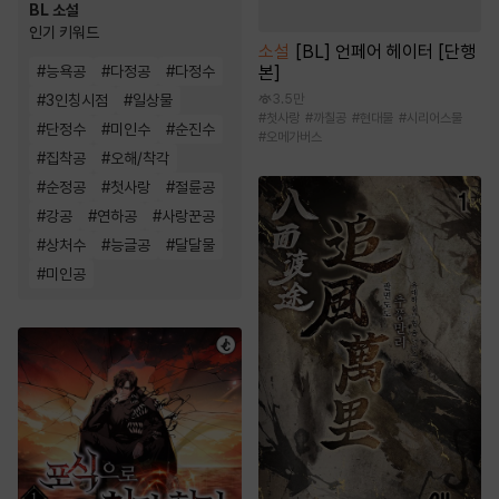
BL 소설
인기 키워드
소설
[BL] 언페어 헤이터 [단행
#
능욕공
#
다정공
#
다정수
본]
#
3인칭시점
#
일상물
3.5만
#
첫사랑
#
까칠공
#
현대물
#
시리어스물
#
단정수
#
미인수
#
순진수
#
오메가버스
#
집착공
#
오해/착각
#
순정공
#
첫사랑
#
절륜공
#
강공
#
연하공
#
사랑꾼공
#
상처수
#
능글공
#
달달물
#
미인공