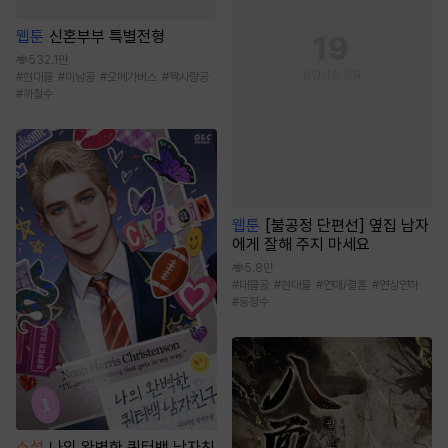
웹툰
신혼부부 특별전형
532.1만
#
현대물
#
미남공
#
오메가버스
#
짝사랑공
#
까칠수
웹툰
[불공정 단편선] 옆집 남자
에게 잘해 주지 마세요
5.8만
#
대물공
#
현대물
#
연애/결혼
#
연상연하
#
동정수
소설
나의 완벽한 쿼터백 남자친