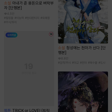
소설
아내가 준 용돈으로 벼락부
자 [단행본]
4.5만
#
힐링물
#
이능력
#
현대판타지
#
유쾌함
#
주식/투자
소설
청성에는 천마가 산다 [단
행본]
8.8만
#
검객/무사
#
마교
#
천마
#
복수물
#
도사
웹툰
TRICK or LOVE! (트릭