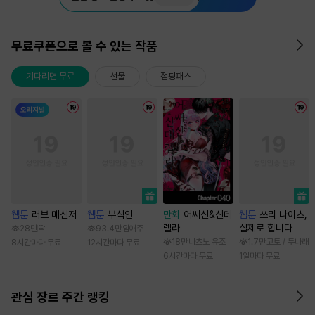
무료쿠폰으로 볼 수 있는 작품
기다리면 무료
선물
점핑패스
웹툰
러브 메신저
웹툰
부식인
만화
어쌔신&신데
웹툰
쓰리 나이츠,
렐라
실제로 합니다
28만
딱
93.4만
임애주
18만
나츠노 유조
1.7만
고토 / 두나래
8시간마다 무료
12시간마다 무료
6시간마다 무료
1일마다 무료
관심 장르 주간 랭킹