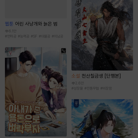
웹툰
어린 사냥개와 늙은 범
6.1만
#
연하공
#
능력공
#
SF
#
대물공
#
미남공
소설
천산칠금생 [단행본]
2.6만
#
성장물
#
전통무협
#
비장함