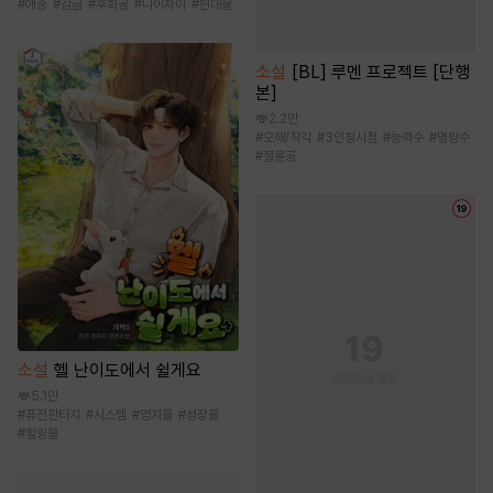
#
애증
#
감금
#
후회공
#
나이차이
#
현대물
소설
[BL] 루멘 프로젝트 [단행
본]
2.2만
#
오해/착각
#
3인칭시점
#
능력수
#
명랑수
#
절륜공
소설
헬 난이도에서 쉴게요
5.1만
#
퓨전판타지
#
시스템
#
영지물
#
성장물
#
힐링물