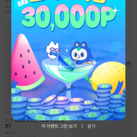
3.7천
#
순정남
#
능력남
#
첫사랑
#
오만남
#
츤데레남
#
현대물
#
유혹남
#
계략남
#
계략남
#
왕족/귀족
#
상처남
#
고수위
#
집착남
#
재벌남
#
절륜남
#
오해
#
직진남
#
재회물
#
소유욕/집착
소설
[BL] 소문난 오메가 [단행
본]
이 이벤트 그만 보기
닫기
1.4만