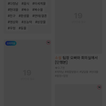
#
다정남
#
음식
#
이세계물
#
현대물
#
복수
#
복수물
#
친구
#
환생물
#
연애/결혼
#
영상화
#
초능력
#
성장물
#
우정
#
동물
소설
팀장 오빠와 회의실에서
[단행본]
3.7천
#
계략남
#
쾌활발랄녀
#
달달물
#
현대물
#
몸정>맘정