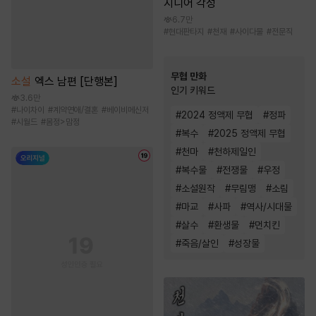
지니어 각성
6.7만
#
현대판타지
#
천재
#
사이다물
#
전문직
무협 만화
소설
엑스 남편 [단행본]
인기 키워드
3.6만
#
나이차이
#
계약연애/결혼
#
베이비메신저
#
2024 정액제 무협
#
정파
#
시월드
#
몸정>맘정
#
복수
#
2025 정액제 무협
#
천마
#
천하제일인
#
복수물
#
전쟁물
#
우정
#
소설원작
#
무림맹
#
소림
#
마교
#
사파
#
역사/시대물
#
살수
#
환생물
#
먼치킨
#
죽음/살인
#
성장물