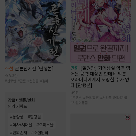
만화
[일권만] 기억상실 악역 영
소설
곤륜신기전 [단행본]
애는 공략 대상인 얀데레 의붓
8.3만
오라버니에게서 도망칠 수가 없
#
신무협
#
곤륜
#
선협물
#
정파
다 [단행본]
1천
#
로맨스
#
연애/결혼
#
서양풍
#
이세계물
장르+ 웹툰/만화
#
차원이동물
인기 키워드
#
동양풍
#
힐링물
#
역사/시대물
#
오피스물
#
인외존재
#
소설원작