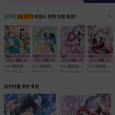
[만화]
[일권만]
로맨스 만화 단편 등장!
만화
[일권만] 전
만화
[일권만] 제
만화
[일권만] 기
만화
[일권만] 왕
하께서는 오늘도
약혼은 취소되었습
억상실 악역 영애
태자님과의 약혼을
Shin Fukuda / Yoko Kurosu
하루나기 리구 / 미즈메
Minoru Katsura / Mizune
Anno / Yuuri Yuuda
운명의 상대를 찾
니다 [단행본]
는 공략 대상인 얀
거절했더니 어째서
으신 모양이네요
데레 의붓 오라버
인지 얀데레로 돌
(웃음) [단행본]
당신만을 위한 추천
니에게서 도망칠
변했습니다 [단행
수가 없다 [단행
본]
본]