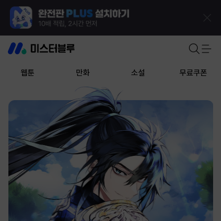
웹툰
만화
소설
무료쿠폰