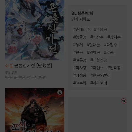
BL 웹툰/만화
인기 키워드
#
츤데레수
#
미남공
#
능글공
#
연상수
#
상처수
#
동거
#
현대물
#
다정수
#
친구
#
연하공
#
강공
#
절륜공
#
대형견공
소설
곤륜신기전 [단행본]
#
짝사랑
#
미인수
#
집착공
8.3만
#
다정공
#
친구>연인
#
곤륜
#
선협물
#
신무협
#
정파
#
고수위
#
하드코어