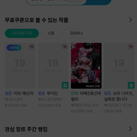
무료쿠폰으로 볼 수 있는 작품
기다리면 무료
선물
점핑패스
웹툰
러브 메신저
웹툰
부식인
만화
어쌔신&신데
웹툰
쓰리 나이츠,
렐라
실제로 합니다
28.2만
딱
93.8만
임애주
18만
나츠노 유조
2만
고토 / 두나래
8시간마다 무료
12시간마다 무료
6시간마다 무료
1일마다 무료
관심 장르 주간 랭킹