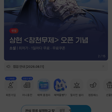
2
/
15
점검 안내 [2026.08.11]
+1,000원
첫충전 혜택
회원가입
머니충전
혜택 총정리
혜택몰빵💘
밀리언 셀러
점핑패스
선물
설정
관심 장르 설정하고 맞춤 추천 받기