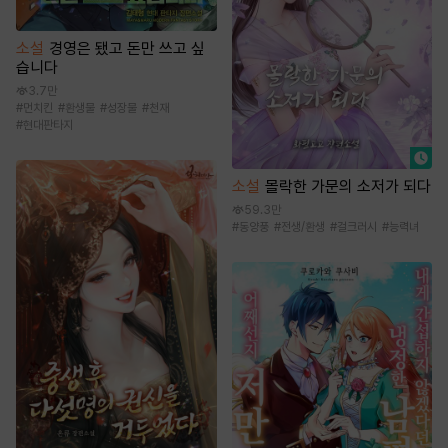
소설
경영은 됐고 돈만 쓰고 싶
습니다
3.7만
#
먼치킨
#
환생물
#
성장물
#
천재
#
현대판타지
소설
몰락한 가문의 소저가 되다
59.3만
#
동양풍
#
전생/환생
#
걸크러시
#
능력녀