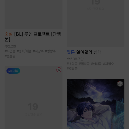
소설
[BL] 루멘 프로젝트 [단행
본]
2.2만
#
사건물
#
정치/재벌
#
허당수
#
명랑수
웹툰
열여덟의 침대
#
절륜공
538.7만
#
초딩공
#
집착공
#
현대물
#
까칠수
#
후회공