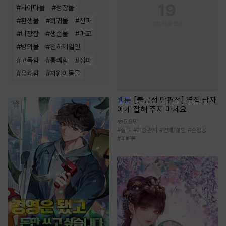
#
사이다물
#
성장물
#
환생물
#
회귀물
#
천마
#
비장함
#
생존물
#
마교
#
빙의물
#
천하제일인
#
고독함
#
통쾌함
#
정파
#
유쾌함
#
차원이동물
웹툰
[불공정 단편선] 옆집 남자
에게 잘해 주지 마세요
5.9만
#
질투
#
애증관계
#
연애/결혼
#
순정공
#
피폐물