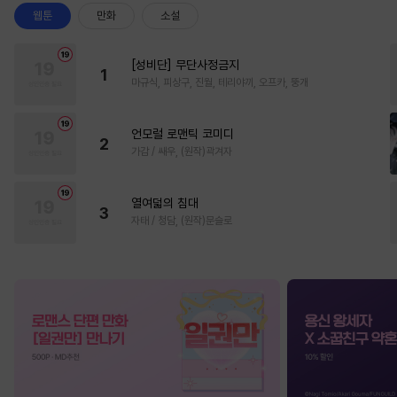
웹툰
만화
소설
[성비단] 무단사정금지
1
마규식, 피상구, 진월, 테리야끼, 오프카, 뚱개
언모럴 로맨틱 코미디
2
가감 / 쌔우, (원작)곽겨자
열여덟의 침대
3
자태 / 청담, (원작)문슬로