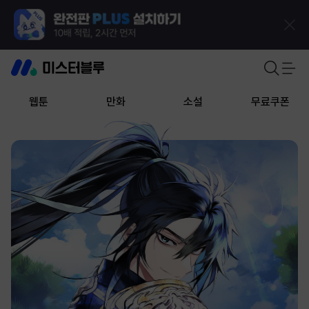
웹툰
만화
소설
무료쿠폰