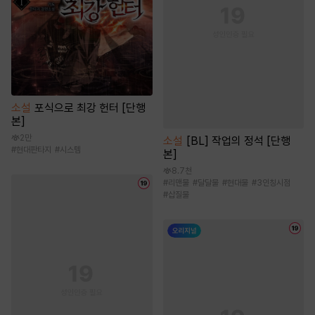
소설
포식으로 최강 헌터 [단행
본]
2만
소설
[BL] 작업의 정석 [단행
#
현대판타지
#
시스템
본]
8.7천
#
리맨물
#
달달물
#
현대물
#
3인칭시점
#
삽질물