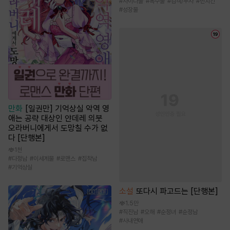
#
사이다물
#
복수물
#
검객/무사
#
먼치킨
#
성장물
만화
[일권만] 기억상실 악역 영
애는 공략 대상인 얀데레 의붓
오라버니에게서 도망칠 수가 없
다 [단행본]
1천
#
다정남
#
이세계물
#
로맨스
#
집착남
#
기억상실
소설
또다시 파고드는 [단행본]
1.5만
#
직진남
#
오해
#
순정녀
#
순정남
#
사내연애