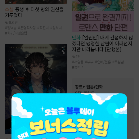
소설
중생 후 다섯 명의 권신을
거두었다
6.6만
#
철벽남
#
운명적사랑
#
직진녀
#
상처녀
#
회귀/타임슬립
만화
[일권만] 내게 간섭하지 않
겠다던 냉정한 남편이 어째선지
저만 바라봅니다 [단행본]
1천
#
서양풍
#
부부
#
연애/결혼
#
무심남
#
능력녀
장르+ 웹툰/만화
인기 키워드
#
복수물
#
역사/시대물
#
우정
#
영상화
#
환생물
#
초능력
#
동물
#
힐링물
#
다정남
#
동양풍
#
오피스물
#
친구