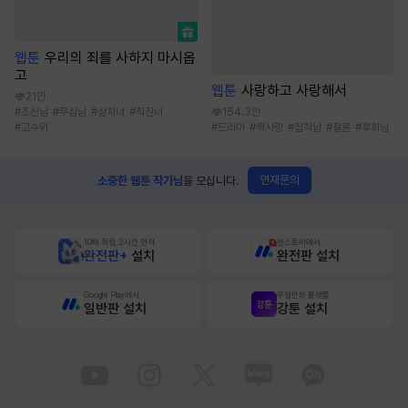
웹툰
우리의 죄를 사하지 마시옵
고
웹툰
사랑하고 사랑해서
21만
#
조신남
#
무심남
#
상처녀
#
직진녀
154.3만
#
고수위
#
드라마
#
짝사랑
#
집착남
#
절륜
#
후회남
연재문의
소중한 웹툰 작가님
을 모십니다.
10배 적립, 2시간 먼저
원스토어에서
완전판+
설치
완전판 설치
Google Play에서
무협만화 플랫폼
일반판 설치
강툰 설치