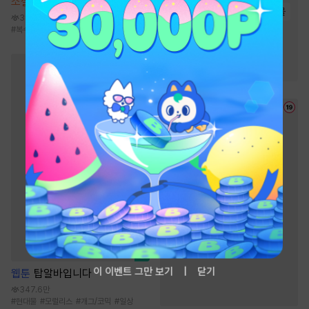
소설
사신빙의
#
연애/결혼
#
복수
#
현대물
3만
#
성장물
#
이세계물
#
복수물
#
빙의물
#
신무협
#
인외존재
#
소설원작
#
음식
이 이벤트 그만 보기
닫기
웹툰
탑알바입니다
347.6만
#
현대물
#
모럴리스
#
개그/코믹
#
일상