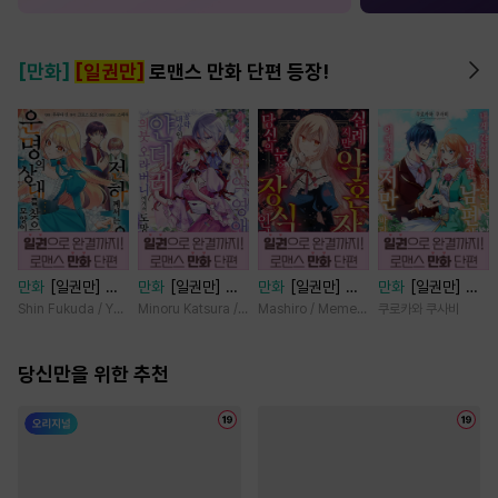
[만화]
[일권만]
로맨스 만화 단편 등장!
만화
[일권만] 전
만화
[일권만] 기
만화
[일권만] 실
만화
[일권만] 내
하께서는 오늘도
억상실 악역 영애
례지만 약혼자님,
게 간섭하지 않겠
Shin Fukuda / Yoko Kurosu
Minoru Katsura / Mizune
Mashiro / Memeko
쿠로카와 쿠사비
운명의 상대를 찾
는 공략 대상인 얀
당신의 눈은 장식
다던 냉정한 남편
으신 모양이네요
데레 의붓 오라버
인가요? [단행본]
이 어째선지 저만
(웃음) [단행본]
당신만을 위한 추천
니에게서 도망칠
바라봅니다 [단행
수가 없다 [단행
본]
본]