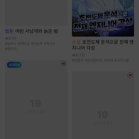
웹툰
어린 사냥개와 늙은 범
6.1만
소설
초전도체 운석으로 천재 엔
#
능력수
#
연하공
#
초능력
#
적극수
지니어 각성
#
판타지
6.7만
#
전문직
#
현대판타지
#
천재
#
사이다물