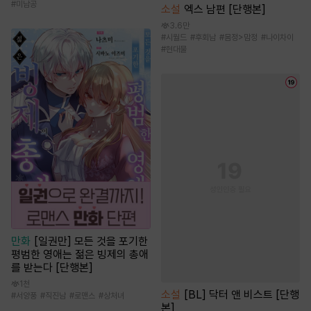
#
미남공
소설
엑스 남편 [단행본]
3.6만
#
시월드
#
후회남
#
몸정>맘정
#
나이차이
#
현대물
만화
[일권만] 모든 것을 포기한
평범한 영애는 젊은 빙제의 총애
를 받는다 [단행본]
1천
소설
[BL] 닥터 앤 비스트 [단행
#
서양풍
#
직진남
#
로맨스
#
상처녀
본]