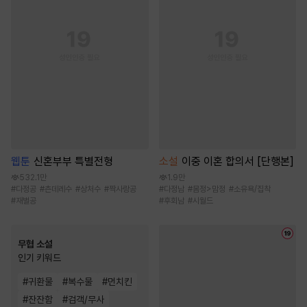
웹툰
신혼부부 특별전형
소설
이중 이혼 합의서 [단행본]
532.1만
1.9만
#
다정공
#
츤데레수
#
상처수
#
짝사랑공
#
다정남
#
몸정>맘정
#
소유욕/집착
#
재벌공
#
후회남
#
시월드
무협 소설
인기 키워드
#
귀환물
#
복수물
#
먼치킨
#
잔잔함
#
검객/무사