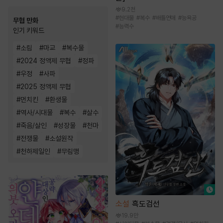
9.2천
#
현대물
#
복수
#
배틀연애
#
능욕공
무협 만화
#
능력수
인기 키워드
#
소림
#
마교
#
복수물
#
2024 정액제 무협
#
정파
#
우정
#
사파
#
2025 정액제 무협
#
먼치킨
#
환생물
#
역사/시대물
#
복수
#
살수
#
죽음/살인
#
성장물
#
천마
#
전쟁물
#
소설원작
#
천하제일인
#
무림맹
소설
흑도검선
19.9만