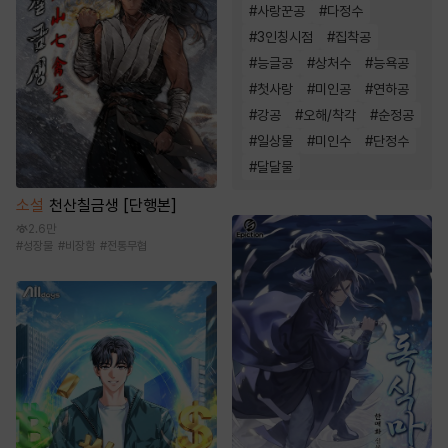
#
사랑꾼공
#
다정수
#
3인칭시점
#
집착공
#
능글공
#
상처수
#
능욕공
#
첫사랑
#
미인공
#
연하공
#
강공
#
오해/착각
#
순정공
#
일상물
#
미인수
#
단정수
#
달달물
소설
천산칠금생 [단행본]
2.6만
#
성장물
#
비장함
#
전통무협