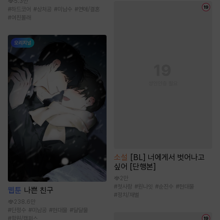
5.3만
#
하드코어
#
상처공
#
미남수
#
연애/결혼
#
여친몰래
소설
[BL] 너에게서 벗어나고
싶어 [단행본]
2만
#
첫사랑
#
원나잇
#
순진수
#
현대물
웹툰
나쁜 친구
#
정치/재벌
238.6만
#
단정수
#
미남공
#
현대물
#
달달물
#
학원/캠퍼스