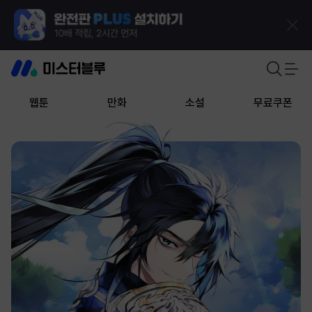
웹툰
만화
소설
무료쿠폰