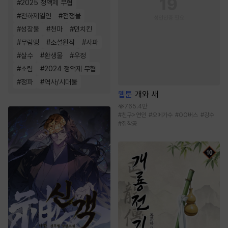
#
2025 정액제 무협
#
천하제일인
#
전쟁물
#
성장물
#
천마
#
먼치킨
#
무림맹
#
소설원작
#
사파
#
살수
#
환생물
#
우정
#
소림
#
2024 정액제 무협
#
정파
#
역사/시대물
웹툰
개와 새
765.4만
#
친구>연인
#
오메가수
#
OO버스
#
강수
#
집착공