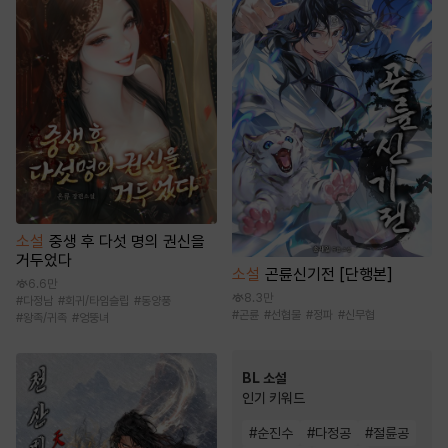
소설
중생 후 다섯 명의 권신을
거두었다
소설
곤륜신기전 [단행본]
6.6만
8.3만
#
다정남
#
회귀/타임슬립
#
동양풍
#
곤륜
#
선협물
#
정파
#
신무협
#
왕족/귀족
#
엉뚱녀
BL 소설
인기 키워드
#
순진수
#
다정공
#
절륜공