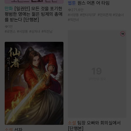
웹툰
원스 어폰 어 타임
만화
[일권만] 모든 것을 포기한
271.6만
평범한 영애는 젊은 빙제의 총애
#
서양풍
#
판타지/SF
#
인외존재
#
모솔녀
를 받는다 [단행본]
#
직진녀
1천
#
로맨스
#
서양풍
#
상처녀
#
직진남
소설
팀장 오빠와 회의실에서
[단행본]
소설
선자