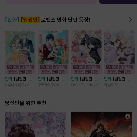
[만화]
[일권만]
로맨스 만화 단편 등장!
만화
[일권만] 제
만화
[일권만] 내
만화
[일권만] 매
만화
[일권만] 죽
약혼은 취소되었습
게 간섭하지 않겠
료 마법에 걸린 척
을 뻔한 늑대가 운
하루나기 리구 / 미즈메
쿠로카와 쿠사비
Sane Takada / Koki Fuyutsuki
카놀라 유
니다 [단행본]
다던 냉정한 남편
했더니 냉담했던
명의 짝이 되기까
이 어째선지 저만
약혼자가 맹목적인
지 [단행본]
당신만을 위한 추천
바라봅니다 [단행
사랑꾼이 되었습니
본]
다 [단행본]