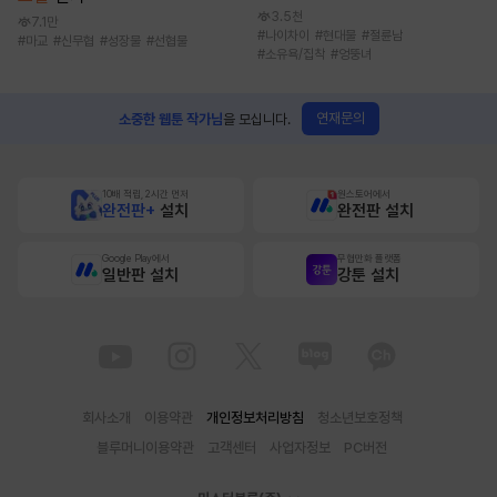
3.5천
7.1만
#
나이차이
#
현대물
#
절륜남
#
마교
#
신무협
#
성장물
#
선협물
#
소유욕/집착
#
엉뚱녀
연재문의
소중한 웹툰 작가님
을 모십니다.
10배 적립, 2시간 먼저
원스토어에서
완전판+
설치
완전판 설치
Google Play에서
무협만화 플랫폼
일반판 설치
강툰 설치
회사소개
이용약관
개인정보처리방침
청소년보호정책
블루머니이용약관
고객센터
사업자정보
PC버전