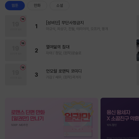
웹툰
만화
소설
[성비단] 무단사정금지
1
마규식, 피상구, 진월, 테리야끼, 오프카, 뚱개
열여덟의 침대
2
자태 / 청담, (원작)문슬로
언모럴 로맨틱 코미디
3
가감 / 쌔우, (원작)곽겨자