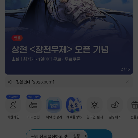
2
/
15
점검 안내 [2026.08.11]
+1,000원
첫충전 혜택
회원가입
머니충전
혜택 총정리
혜택몰빵💘
밀리언 셀러
점핑패스
선물
설정
관심 장르 설정하고 맞춤 추천 받기