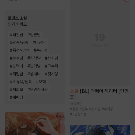
로맨스 소설
인기 키워드
#
직진남
#
절륜남
#
왕족/귀족
#
다정남
#
몸정>맘정
#
순진녀
#
순정남
#
집착남
#
상처남
#
능력녀
#
능력남
#
고수위
#
재벌남
#
상처녀
#
첫사랑
#
소유욕/집착
#
오해
#
재회물
#
운명적사랑
소설
[BL] 언페어 헤이터 [단행
본]
#
계략남
3.5만
#
강공
#
질투
#
첫사랑
#
후회공
#
3인칭시점