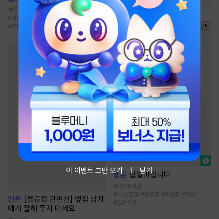
538.2만
#
까칠수
#
현대물
#
무심수
#
짝사랑공
#
후회공
이 이벤트 그만 보기
닫기
웹툰
탑알바입니다
345.8만
#
개그/코믹
#
능글공
#
미남공
#
일상
웹툰
[불공정 단편선] 옆집 남자
#
트라우마
에게 잘해 주지 마세요