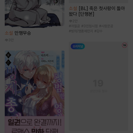
소설
[BL] 죽은 첫사랑이 돌아
왔다 [단행본]
2만
#
까칠공
#
3인칭시점
#
사랑꾼공
#
빙의/영혼체인지
#
강수
소설
만행무승
3만