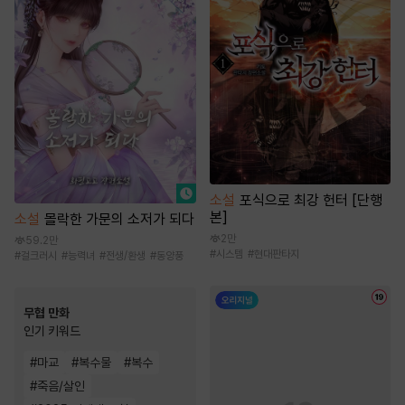
소설
포식으로 최강 헌터 [단행
본]
소설
몰락한 가문의 소저가 되다
2만
59.2만
#
시스템
#
현대판타지
#
걸크러시
#
능력녀
#
전생/환생
#
동양풍
무협 만화
인기 키워드
#
마교
#
복수물
#
복수
#
죽음/살인