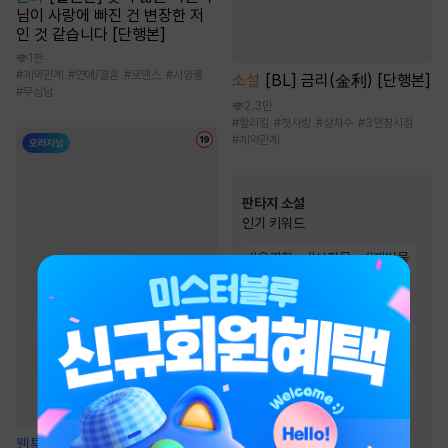
님이 사랑에 빠진 건 변장한 저
인 것 같습니다 [단행본]
1천
#
계약관계
#
연애/결혼
#
로맨스
#
서양풍
소설
[BL] 금리(金利) [단행본]
#
무심남
2.3만
#
할리킹
#
첫사랑
#
상처수
#
3인칭시점
#
계약관계
판타지 소설
인기 키워드
#
유쾌함
#
성장물
#
재벌물
#
전쟁물
#
빙의물
#
차원이동물
#
통쾌함
#
시스템
#
생존물
#
회귀물
#
스포츠물
#
천재
#
전문직
#
복수물
#
비장함
#
이능력
#
먼치킨
#
게임시스템
#
환생물
#
경영/기업
웹툰
열여덟의 침대