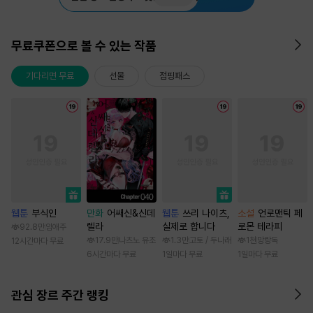
무료쿠폰으로 볼 수 있는 작품
기다리면 무료
선물
점핑패스
웹툰
부식인
만화
어쌔신&신데
웹툰
쓰리 나이츠,
소설
언로맨틱 페
렐라
실제로 합니다
로몬 테라피
92.8만
임애주
17.9만
나츠노 유조
1.3만
고토 / 두나래
1천
망랑독
12시간마다 무료
6시간마다 무료
1일마다 무료
1일마다 무료
관심 장르 주간 랭킹