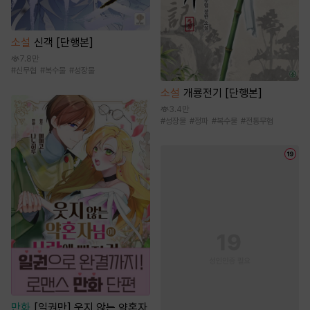
소설
신객 [단행본]
7.8만
#
신무협
#
복수물
#
성장물
소설
개룡전기 [단행본]
3.4만
#
성장물
#
정파
#
복수물
#
전통무협
만화
[일권만] 웃지 않는 약혼자