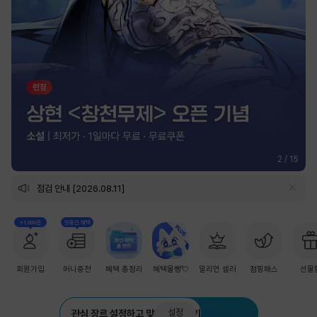
2
/
15
점검 안내 [2026.08.11]
+1,000원
첫충전 혜택
회원가입
머니충전
혜택 총정리
혜택몰빵💘
밀리언 셀러
점핑패스
선물
설정
관심 장르 설정하고 맞춤 추천 받기