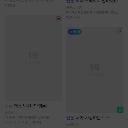
웹툰
베타 소백작이 달라졌다
#
까칠남
#
오만남
#
능력남
#
나쁜남자
#
냉정남
160.7만
#
계략공
#
상처수
#
다각관계
#
대형견공
#
츤데레수
소설
엑스 남편 [단행본]
3.6만
웹툰
내가 사랑하는 보스
#
시월드
#
계약연애/결혼
#
현대물
#
몸정>맘정
#
베이비메신저
60.5만