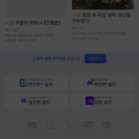
소설
중생 후 다섯 명의 권신을
거두었다
소설
주말의 파트너 [단행본]
6.5만
2.4만
#
여주중심
#
권선징악
#
회귀/타임슬립
#
원나잇
#
배틀연애
#
복흑/계략공
#
걸크러시
#
상처남
#
재벌공
#
동거/배우자
연재문의
소중한 웹툰 작가님
을 모십니다.
10배 적립, 2시간 먼저
원스토어에서
완전판+
설치
완전판 설치
Google Play에서
무협만화 플랫폼
일반판 설치
강툰 설치