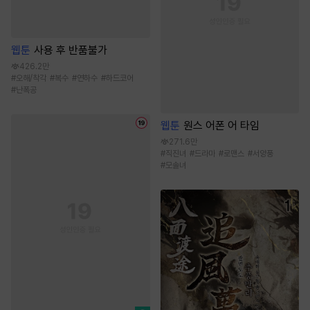
웹툰
사용 후 반품불가
426.2만
#
오해/착각
#
복수
#
연하수
#
하드코어
#
난폭공
웹툰
원스 어폰 어 타임
271.6만
#
직진녀
#
드라마
#
로맨스
#
서양풍
#
모솔녀