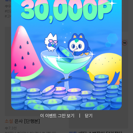
#
생존물
#
빙의물
#
비장함
94.5만
#
전쟁물
#
이능력
#
회귀물
#
민감수
#
다공일수
#
세같살
#
집착공
#
고수위
#
먼치킨
#
재벌물
#
시스템
#
성장물
이 이벤트 그만 보기
닫기
소설
은사 [단행본]
7.3천