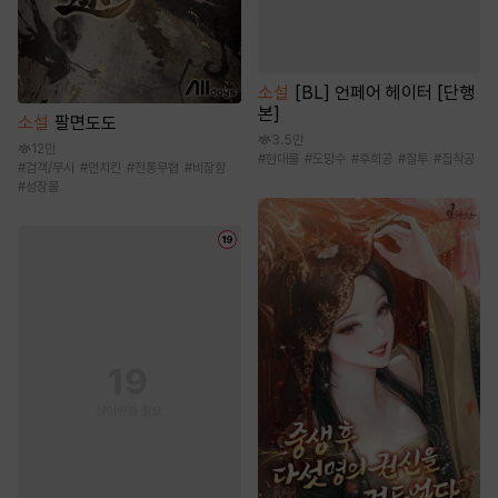
소설
[BL] 언페어 헤이터 [단행
본]
소설
팔면도도
3.5만
12만
#
현대물
#
도망수
#
후회공
#
질투
#
집착공
#
검객/무사
#
먼치킨
#
전통무협
#
비장함
#
성장물