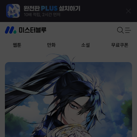
웹툰
만화
소설
무료쿠폰