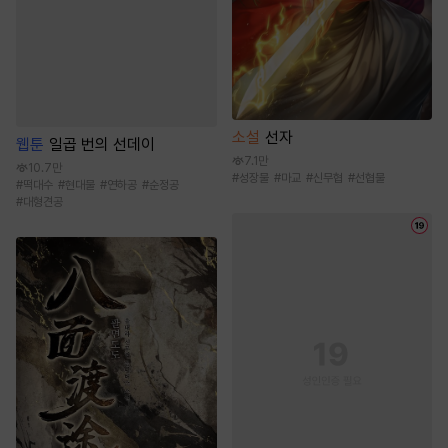
소설
선자
웹툰
일곱 번의 선데이
7.1만
10.7만
#
성장물
#
마교
#
신무협
#
선협물
#
떡대수
#
현대물
#
연하공
#
순정공
#
대형견공