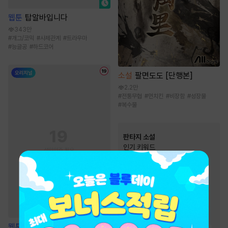
웹툰
탑알바입니다
343만
#
개그/코믹
#
사제관계
#
트라우마
#
능글공
#
하드코어
소설
팔면도도 [단행본]
2.2만
#
전통무협
#
먼치킨
#
비장함
#
성장물
#
복수물
판타지 소설
인기 키워드
#
경영/기업
#
복수물
#
스포츠물
#
유쾌함
#
게임시스템
#
통쾌함
#
전문직
#
천재
#
차원이동물
#
환생물
웹툰
원 플러스 투