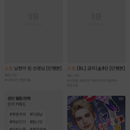
소설
남편이 된 선생님 [단행본]
소설
[BL] 금리(金利) [단행본]
6.4천
2.3만
#
사제지간
#
현대물
#
사건물
#
순정수
#
계약관계
#
능력수
#
첫사랑
성인 웹툰/만화
인기 키워드
#
후방주의
#
다정남
#
여성인기
#
원나잇
#
오피스물
#
계약관계