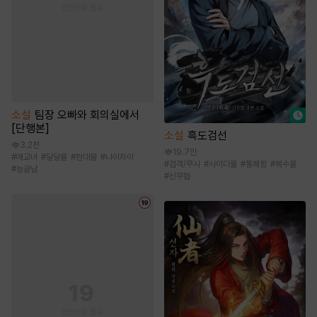
소설
팀장 오빠와 회의실에서
[단행본]
소설
흑도검선
3.2천
19.7만
#
애교녀
#
달달물
#
현대물
#
나이차이
#
검객/무사
#
사이다물
#
통쾌함
#
복수물
#
능글남
#
신무협