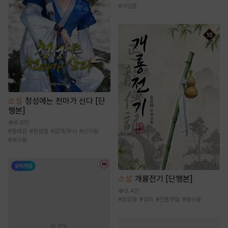
#
서양풍
소설
청성에는 천마가 산다 [단
행본]
8.8만
#
통쾌함
#
환생물
#
검객/무사
#
신무협
#
복수물
소설
개룡전기 [단행본]
3.4만
#
성장물
#
정파
#
전통무협
#
복수물