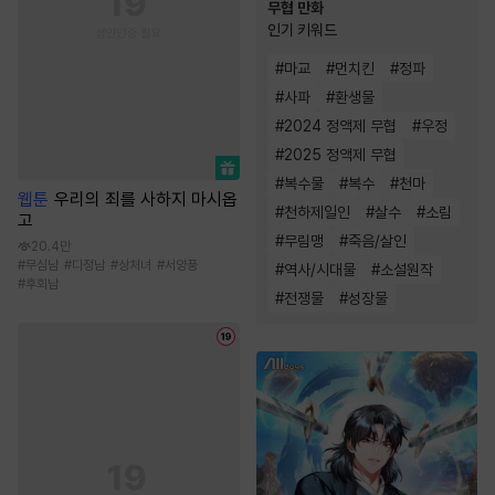
무협 만화
인기 키워드
#
마교
#
먼치킨
#
정파
#
사파
#
환생물
#
2024 정액제 무협
#
우정
#
2025 정액제 무협
#
복수물
#
복수
#
천마
웹툰
우리의 죄를 사하지 마시옵
#
천하제일인
#
살수
#
소림
고
#
무림맹
#
죽음/살인
20.4만
#
무심남
#
다정남
#
상처녀
#
서양풍
#
역사/시대물
#
소설원작
#
후회남
#
전쟁물
#
성장물