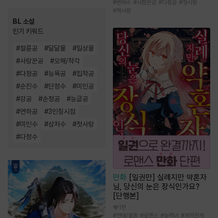
#
변태수
#
사랑꾼공
#
다정공
#
첫사랑
#
짝사랑
BL 소설
인기 키워드
#
절륜공
#
달달물
#
일상물
#
사랑꾼공
#
오해/착각
#
다정공
#
능욕공
#
집착공
#
순진수
#
단정수
#
미인공
#
강공
#
순정공
#
능글공
#
연하공
#
3인칭시점
#
미인수
#
상처수
#
첫사랑
#
다정수
만화
[일권만] 실례지만 약혼자
님, 당신의 눈은 장식인가요?
[단행본]
1천
#
연애/결혼
#
로맨스
#
능력녀
#
계약관계