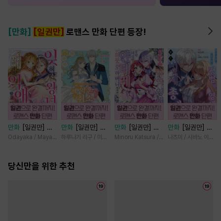
[만화]
[일권만]
로맨스 만화 단편 등장!
만화
[일권만] 잊
만화
[일권만] 제
만화
[일권만] 기
만화
[일권만] 모
혀진 왕녀지만 정
약혼은 취소되었습
억상실 악역 영애
든 것을 포기한 평
Odayaka / Maya Koike
하루나기 리구 / 미즈메
Minoru Katsura / Mizune
나츠미 / 시바노 이즈미
략결혼 한 남편에
니다 [단행본]
는 공략 대상인 얀
범한 영애는 젊은
게 익애받고 있습
데레 의붓 오라버
빙제의 총애를 받
니다 [단행본]
당신만을 위한 추천
니에게서 도망칠
는다 [단행본]
수가 없다 [단행
본]