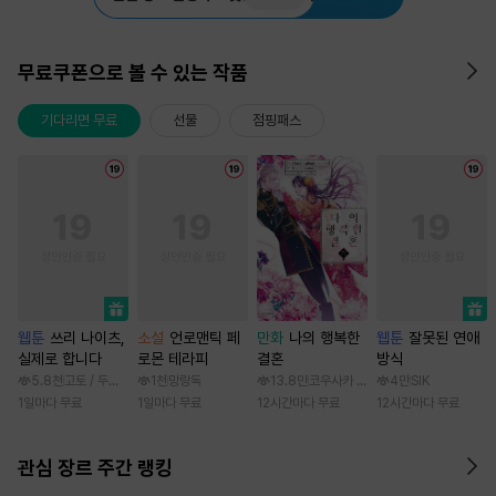
무료쿠폰으로 볼 수 있는 작품
기다리면 무료
선물
점핑패스
웹툰
쓰리 나이츠,
소설
언로맨틱 페
만화
나의 행복한
웹툰
잘못된 연애
실제로 합니다
로몬 테라피
결혼
방식
5.8천
고토 / 두나래
1천
망랑독
13.8만
코우사카 리토 / 아기토기 아쿠미
4만
SIK
1일마다 무료
1일마다 무료
12시간마다 무료
12시간마다 무료
관심 장르 주간 랭킹