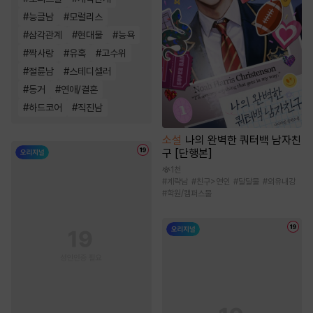
#
능글남
#
모럴리스
#
삼각관계
#
현대물
#
능욕
#
짝사랑
#
유혹
#
고수위
#
절륜남
#
스테디셀러
#
동거
#
연애/결혼
#
하드코어
#
직진남
소설
나의 완벽한 쿼터백 남자친
구 [단행본]
1천
#
계략남
#
친구>연인
#
달달물
#
외유내강
#
학원/캠퍼스물