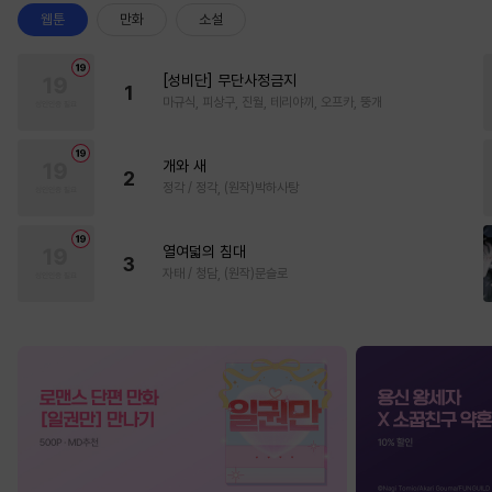
웹툰
만화
소설
[성비단] 무단사정금지
1
마규식, 피상구, 진월, 테리야끼, 오프카, 뚱개
개와 새
2
정각 / 정각, (원작)박하사탕
열여덟의 침대
3
자태 / 청담, (원작)문슬로