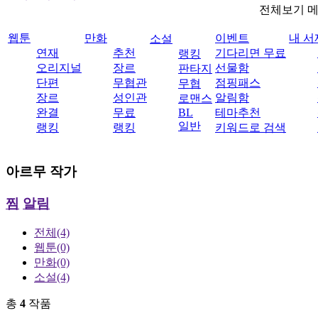
전체보기 
웹툰
만화
이벤트
내 서
소설
연재
추천
기다리면 무료
랭킹
오리지널
장르
선물함
판타지
단편
무협관
점핑패스
무협
장르
성인관
알림함
로맨스
완결
무료
BL
테마추천
일반
랭킹
랭킹
키워드로 검색
아르무
작가
찜
알림
전체
(4)
웹툰
(0)
만화
(0)
소설
(4)
총
4
작품