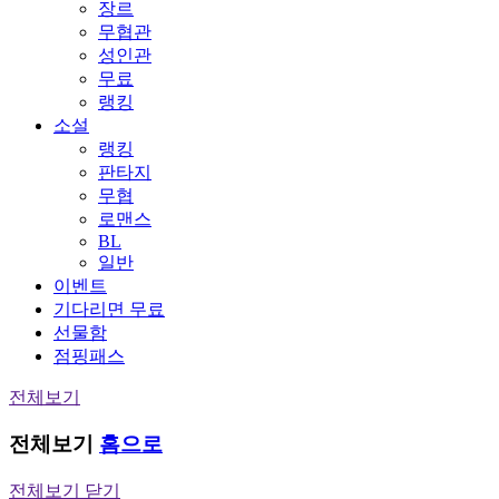
장르
무협관
성인관
무료
랭킹
소설
랭킹
판타지
무협
로맨스
BL
일반
이벤트
기다리면 무료
선물함
점핑패스
전체보기
전체보기
홈으로
전체보기 닫기