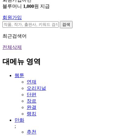
블루머니
1,000
원 지급
회원가입
검색
최근검색어
전체삭제
대메뉴 영역
웹툰
연재
오리지널
단편
장르
완결
랭킹
만화
;
추천