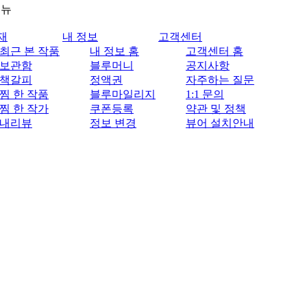
메뉴
재
내 정보
고객센터
최근 본 작품
내 정보 홈
고객센터 홈
보관함
블루머니
공지사항
책갈피
정액권
자주하는 질문
찜 한 작품
블루마일리지
1:1 문의
찜 한 작가
쿠폰등록
약관 및 정책
내리뷰
정보 변경
뷰어 설치안내