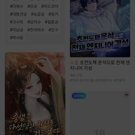
#
다정수
#
강공
#
하드코어
#
대형견공
#
능글공
#
동거
#
고수위
#
상처수
#
절륜공
#
미남공
#
츤데레수
#
친구
#
짝사랑
소설
초전도체 운석으로 천재 엔
지니어 각성
6.7만
#
천재
#
사이다물
#
현대판타지
#
전문직