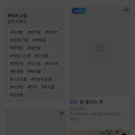
판타지 소설
인기 키워드
#
유쾌함
#
빙의물
#
먼치킨
#
경영/기업
#
재벌물
#
통쾌함
#
생존물
#
게임시스템
#
성장물
#
전문직
#
시스템
#
이능력
#
환생물
#
복수물
#
스포츠물
#
차원이동물
#
비장함
#
천재
#
회귀물
#
전쟁물
웹툰
원 플러스 투
95.4만
#
3P
#
변태수
#
현대물
#
학원/캠퍼스
#
동거