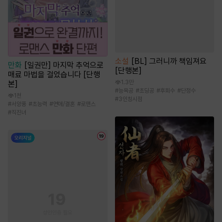
소설
[BL] 그러니까 책임져요
만화
[일권만] 마지막 추억으로
[단행본]
매료 마법을 걸었습니다 [단행
1.3만
본]
#
능욕공
#
초딩공
#
후회수
#
단정수
1천
#
3인칭시점
#
서양풍
#
초능력
#
연애/결혼
#
로맨스
#
직진녀