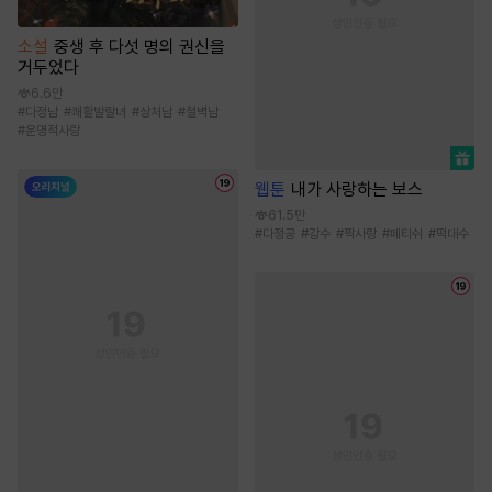
소설
중생 후 다섯 명의 권신을
거두었다
6.6만
#
다정남
#
쾌활발랄녀
#
상처남
#
철벽남
#
운명적사랑
웹툰
내가 사랑하는 보스
61.5만
#
다정공
#
강수
#
짝사랑
#
페티쉬
#
떡대수