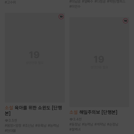
#
미남공
#
얼빠수
#
다정공
#
학원/캠퍼스
#
고수위
#
미인수
소설
육아를 위한 쇼윈도 [단행
소설
해일주의보 [단행본]
본]
3.4천
3.5천
#
동정남
#
능력남
#
계략남
#
순정남
#
몸정>맘정
#
조신남
#
유혹남
#
능력남
#
철벽녀
#
현대물