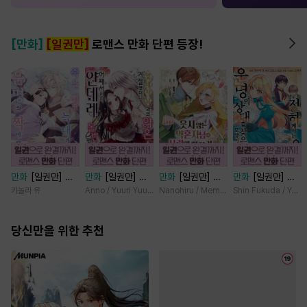
[만화]
[일권만]
로맨스 만화 단편 등장!
만화
[일권만] 죽
만화
[일권만] 왕
만화
[일권만] 웃
만화
[일권만] 전
을 뻔한 늑대가 운
태자님과의 약혼을
지 않는 약혼자님
하께서는 오늘도
카놀라 유
Anno / Yuuri Yuudachi
Nanohiru / Memeko
Shin Fukuda / Yoko
명의 짝이 되기까
거절했더니 어째서
이 사랑에 빠진 건
운명의 상대를 찾
지 [단행본]
인지 얀데레로 돌
변장한 저인 것 같
으신 모양이네요
당신만을 위한 추천
변했습니다 [단행
습니다 [단행본]
(웃음) [단행본]
본]