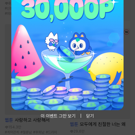
8.1천
#
힐링물
#
인외존재
#
신분차이
#
카리스마남
#
재벌남
#
까칠남
#
외유내강
#
연애/결혼
#
역사/시대물
이 이벤트 그만 보기
닫기
웹툰
사랑하고 사랑해서
웹툰
모두에게 친절한 너는 왜
154.3만
29.6만
#
계약관계
#
절륜남
#
후회남
#
드라마