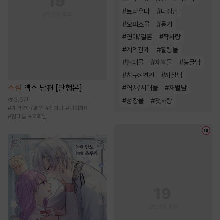
#
트라우마
#
다정남
#
오피스물
#
동거
#
연애/결혼
#
짝사랑
#
계약관계
#
힐링물
#
현대물
#
재회물
#
능글남
#
친구>연인
#
까칠남
소설
엑스 남편 [단행본]
#
역사/시대물
#
재벌남
3.6만
#
성장물
#
첫사랑
#
계약연애/결혼
#
상처녀
#
나이차이
#
현대물
#
후회남