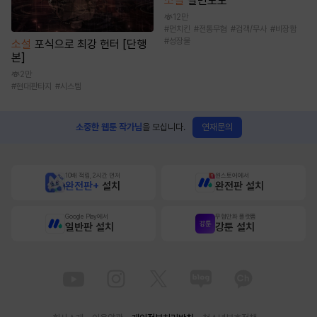
소설
팔면도도
12만
#
먼치킨
#
전통무협
#
검객/무사
#
비장함
#
성장물
소설
포식으로 최강 헌터 [단행
본]
2만
#
현대판타지
#
시스템
연재문의
소중한 웹툰 작가님
을 모십니다.
10배 적립, 2시간 먼저
원스토어에서
완전판+
설치
완전판 설치
Google Play에서
무협만화 플랫폼
일반판 설치
강툰 설치