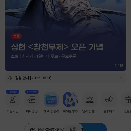
2
/
15
점검 안내 [2026.08.11]
+1,000원
첫충전 혜택
회원가입
머니충전
혜택 총정리
혜택몰빵💘
밀리언 셀러
점핑패스
선물
설정
관심 장르 설정하고 맞춤 추천 받기