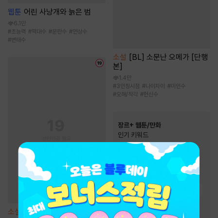
웹툰
어린 사냥개와 늙은 범
6.1만
#
초능력
#
떡대수
#
문란수
#
연상수
#
변태수
소설
[BL] 소문난 오메가 [단행
본]
1.4만
#
3인칭시점
#
나이차이
#
미인수
#
오해/착각
#
헌신수
장르+ 웹툰/만화
인기 키워드
#
오피스물
#
성장물
#
동양풍
#
초능력
#
복수
#
우정
#
현대물
#
동물
#
친구
#
환생물
#
소설원작
#
음식
#
다정남
#
복수물
소설
은사 [단행본]
#
이세계물
#
영상화