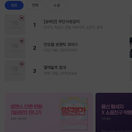
웹툰
만화
소설
[성비단] 무단사정금지
1
마규식, 피상구, 진월, 테리야끼, 오프카, 뚱개
언모럴 로맨틱 코미디
2
가감 / 쌔우, (원작)곽겨자
열여덟의 침대
3
자태 / 청담, (원작)문슬로