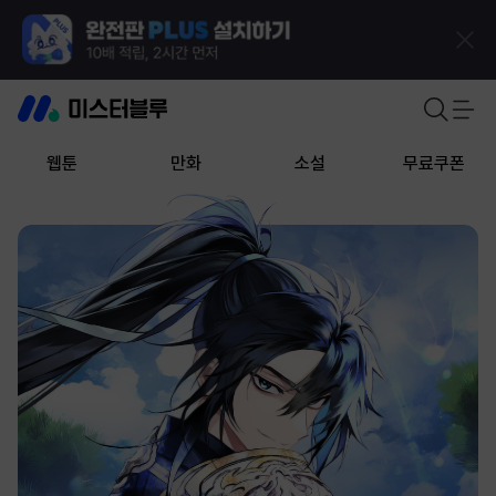
웹툰
만화
소설
무료쿠폰