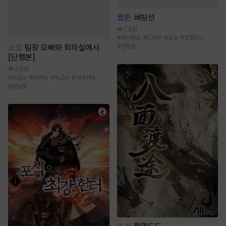
웹툰
쇄빙선
7.8천
#
짝사랑공
#
드라마
#
일상
#
모럴리스
#
연하공
소설
팀장 오빠와 회의실에서
[단행본]
3.6천
#
능글남
#
계략남
#
애교녀
#
사내연애
#
달달물