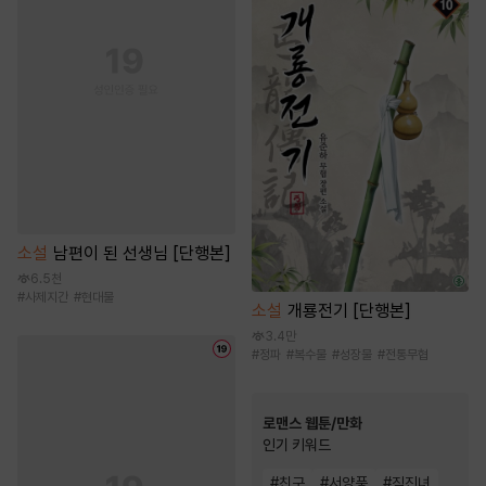
소설
남편이 된 선생님 [단행본]
6.5천
#
사제지간
#
현대물
소설
개룡전기 [단행본]
3.4만
#
정파
#
복수물
#
성장물
#
전통무협
로맨스 웹툰/만화
인기 키워드
#
친구
#
서양풍
#
직진녀