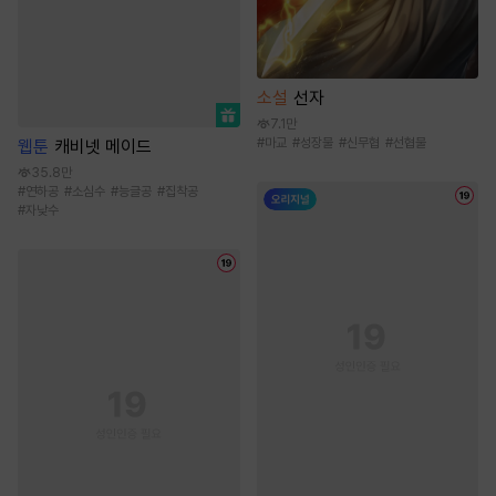
소설
선자
7.1만
#
마교
#
성장물
#
신무협
#
선협물
웹툰
캐비넷 메이드
35.8만
#
연하공
#
소심수
#
능글공
#
집착공
#
자낮수