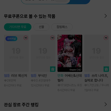
무료쿠폰으로 볼 수 있는 작품
기다리면 무료
선물
점핑패스
웹툰
러브 메신저
웹툰
부식인
만화
어쌔신&신데
웹툰
쓰리 나이츠,
렐라
실제로 합니다
28만
딱
93.4만
임애주
17.9만
나츠노 유조
1.7만
고토 / 두나래
8시간마다 무료
12시간마다 무료
6시간마다 무료
1일마다 무료
관심 장르 주간 랭킹