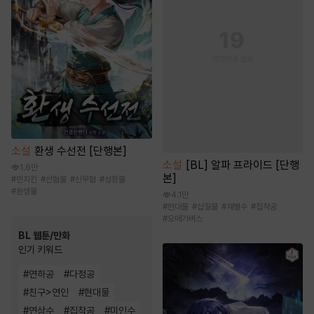
소설
환생 수선전 [단행본]
소설
[BL] 알파 프라이드 [단행
1.6만
본]
#
먼치킨
#
선협물
#
신무협
#
성장물
#
환생물
4.1만
#
현대물
#
삽질물
#
재벌수
#
집착공
#
오메가버스
BL 웹툰/만화
인기 키워드
#
연하공
#
다정공
#
친구>연인
#
현대물
#
연상수
#
집착공
#
미인수