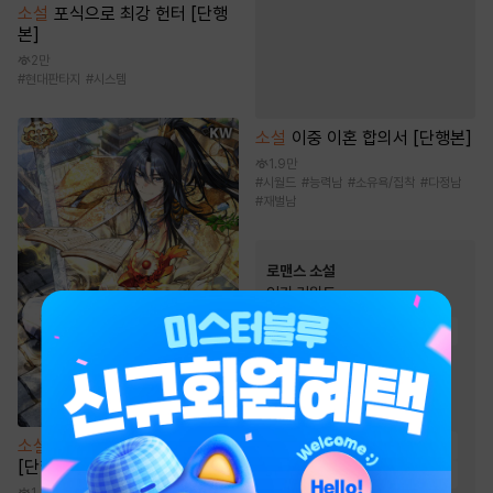
소설
포식으로 최강 헌터 [단행
본]
2만
#
현대판타지
#
시스템
소설
이중 이혼 합의서 [단행본]
1.9만
#
시월드
#
능력남
#
소유욕/집착
#
다정남
#
재벌남
로맨스 소설
인기 키워드
#
상처남
#
고수위
#
직진남
#
재벌남
#
왕족/귀족
#
운명적사랑
#
다정남
#
몸정>맘정
#
오해
소설
기연 독식으로 무림 지존
#
순정남
#
집착남
#
재회물
[단행본]
#
절륜남
#
상처녀
#
계략남
1.3만