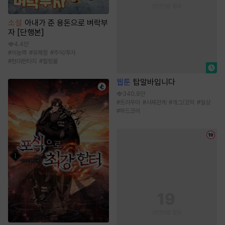
소설
아내가 준 용돈으로 벼락부
자 [단행본]
4.4만
#
이능력
#
유쾌함
#
주식/투자
#
현대판타지
#
힐링물
웹툰
탑알바입니다
340.9만
#
트라우마
#
사제관계
#
개그/코믹
#
일상
#
하드코어