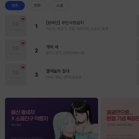
웹툰
만화
소설
[성비단] 무단사정금지
1
마규식, 피상구, 진월, 테리야끼, 오프카, 뚱개
개와 새
2
정각 / 정각, (원작)박하사탕
열여덟의 침대
3
자태 / 청담, (원작)문슬로