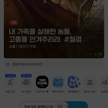
3
/
15
점검 안내 [2026.08.11]
+1,000원
첫충전 혜택
회원가입
머니충전
최대70%▼
혜택 총정리
혜택몰빵💘
밀리언 셀러
점핑
설정
관심 장르 설정하고 맞춤 추천 받기