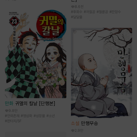
8.6천
#
후회수
#
까칠공
#
절륜공
#
잔망수
#
달달물
만화
귀멸의 칼날 [단행본]
9.8만
#
인외존재
#
영상화
#
성장물
#
소년
#
판타지/SF
소설
만행무승
2.9만