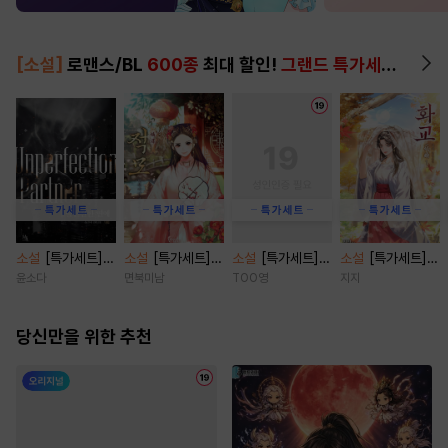
[소설]
로맨스/BL
600종
최대 할인!
그랜드 특가세트
▶
소설
[특가세트]
소설
[특가세트]
소설
[특가세트]
소설
[특가세트]
불건전한 연애 [단
적모 [단행본]
지랄에 진심인 편
화교 [단행본]
윤소다
면북미남
TOO영
지지
행본]
[단행본]
당신만을 위한 추천