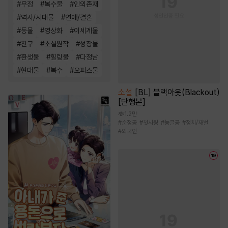
#
우정
#
복수물
#
인외존재
#
역사/시대물
#
연애/결혼
#
동물
#
영상화
#
이세계물
#
친구
#
소설원작
#
성장물
#
환생물
#
힐링물
#
다정남
#
현대물
#
복수
#
오피스물
소설
[BL] 블랙아웃(Blackout)
[단행본]
1.2만
#
순정공
#
첫사랑
#
능글공
#
정치/재벌
#
외국인