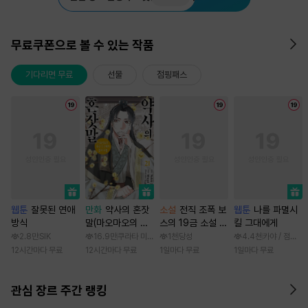
무료쿠폰으로 볼 수 있는 작품
기다리면 무료
선물
점핑패스
웹툰
잘못된 연애
만화
약사의 혼잣
소설
전직 조폭 보
웹툰
나를 파멸시
방식
말(마오마오의 후
스의 19금 소설 속
킬 그대에게
궁 수수께끼 풀이
가정부 빙의기
2.8만
SIK
16.9만
쿠라타 미노지 / 휴우가 나츠
1천
당성
4.4천
카야 / 점면, 
수첩)
12시간마다 무료
12시간마다 무료
1일마다 무료
1일마다 무료
관심 장르 주간 랭킹