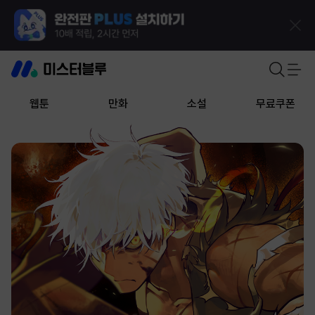
웹툰
만화
소설
무료쿠폰