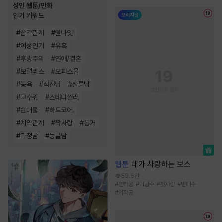
성인 웹툰/만화
인기 키워드
#
삼각관계
#
원나잇
#
여성인기
#
유혹
#
후방주의
#
연애/결혼
#
모럴리스
#
오피스물
#
능욕
#
직진남
#
절륜남
#
고수위
#
스테디셀러
#
현대물
#
하드코어
#
계약관계
#
짝사랑
#
동거
#
다정남
#
능글남
웹툰
내가 사랑하는 보스
59.6만
#
연하공
#
미남수
#
첫사랑
#
변태수
#
키작공