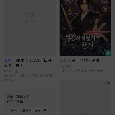
웹툰
TRICK or LOVE! (트릭
소설
무공 파훼법의 천재
오어 러브!)
2.8만
#
마교
#
학사
#
책사
#
신무협
#
유쾌함
117.5만
#
오해/착각
#
다정수
#
유혹수
#
연상연하
#
까칠공
장르+ 웹툰/만화
인기 키워드
#
음식
#
초능력
#
동양풍