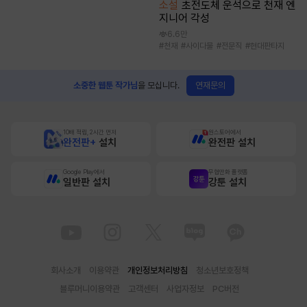
소설
초전도체 운석으로 천재 엔
지니어 각성
6.6만
#
천재
#
사이다물
#
전문직
#
현대판타지
연재문의
소중한 웹툰 작가님
을 모십니다.
10배 적립, 2시간 먼저
원스토어에서
완전판+
설치
완전판 설치
Google Play에서
무협만화 플랫폼
일반판 설치
강툰 설치
회사소개
이용약관
개인정보처리방침
청소년보호정책
블루머니이용약관
고객센터
사업자정보
PC버전