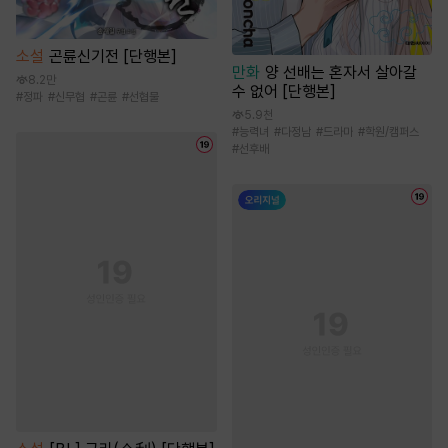
소설
곤륜신기전 [단행본]
만화
양 선배는 혼자서 살아갈
8.2만
수 없어 [단행본]
#
정파
#
신무협
#
곤륜
#
선협물
5.9천
#
능력녀
#
다정남
#
드라마
#
학원/캠퍼스
#
선후배