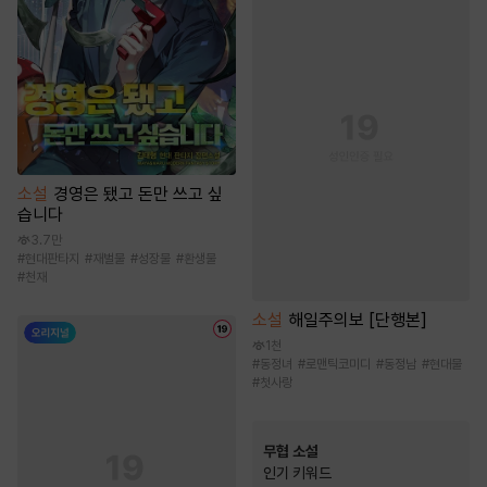
소설
경영은 됐고 돈만 쓰고 싶
습니다
3.7만
#
현대판타지
#
재벌물
#
성장물
#
환생물
#
천재
소설
해일주의보 [단행본]
1천
#
동정녀
#
로맨틱코미디
#
동정남
#
현대물
#
첫사랑
무협 소설
인기 키워드