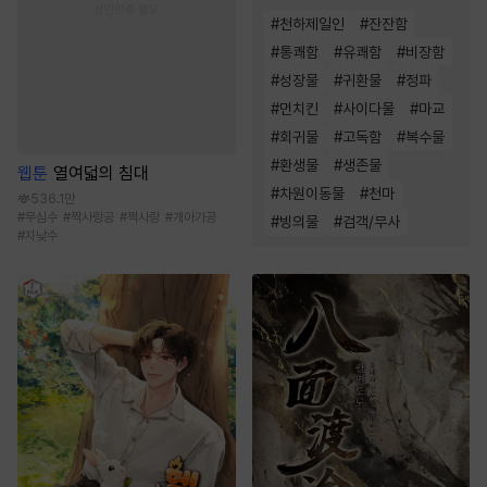
#
천하제일인
#
잔잔함
#
통쾌함
#
유쾌함
#
비장함
#
성장물
#
귀환물
#
정파
#
먼치킨
#
사이다물
#
마교
#
회귀물
#
고독함
#
복수물
#
환생물
#
생존물
웹툰
열여덟의 침대
#
차원이동물
#
천마
536.1만
#
무심수
#
짝사랑공
#
짝사랑
#
개아가공
#
빙의물
#
검객/무사
#
자낮수