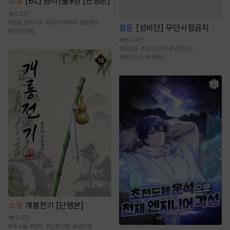
소설
[BL] 금리(金利) [단행본]
2.2만
#
강공
#
적극수
#
동거/배우자
#
굴림수
웹툰
[성비단] 무단사정금지
#
정치/재벌
62.4만
#
미남공
#
개그/코믹
#
모럴리스
#
하드코어
#
계략공
소설
개룡전기 [단행본]
3.4만
#
복수물
#
정파
#
전통무협
#
성장물