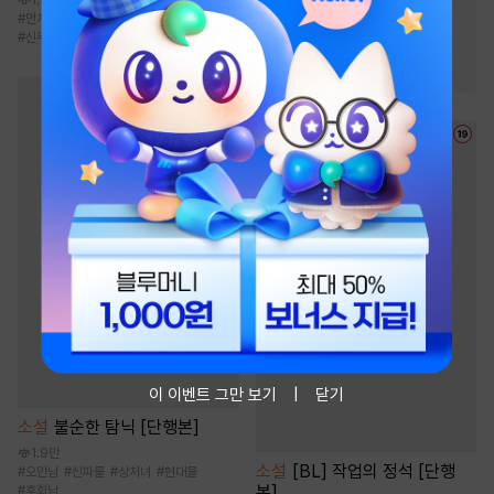
#
첫사랑
#
순진녀
#
먼치킨
#
성장물
#
빙의물
#
사이다물
#
신무협
#
소유욕/집착
#
능력녀
#
능력남
이 이벤트 그만 보기
닫기
소설
불순한 탐닉 [단행본]
1.9만
소설
[BL] 작업의 정석 [단행
#
오만남
#
신파물
#
상처녀
#
현대물
본]
#
후회남