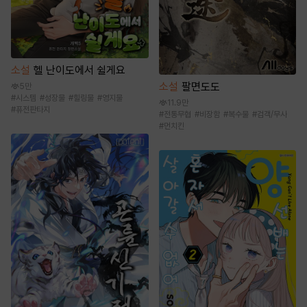
소설
헬 난이도에서 쉴게요
소설
팔면도도
5만
#
시스템
#
성장물
#
힐링물
#
영지물
11.9만
#
퓨전판타지
#
전통무협
#
비장함
#
복수물
#
검객/무사
#
먼치킨