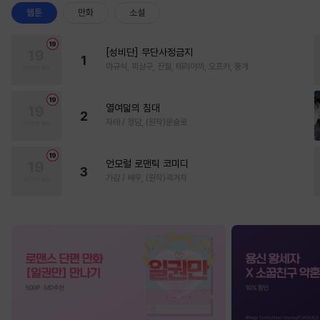
웹툰
만화
소설
[성비단] 무단사정금지
1
마규식, 피상구, 진월, 테리야끼, 오프카, 뚱개
열여덟의 침대
2
자태 / 청담, (원작)문슬로
언모럴 로맨틱 코미디
3
가감 / 쌔우, (원작)곽겨자