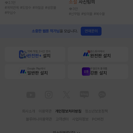
소설
사신빙의
2.1만
#
계약관계
#
도망수
#
까칠공
#
성장물
3만
#
무심수
#
신무협
#
빙의물
#
복수물
연재문의
소중한 웹툰 작가님
을 모십니다.
10배 적립, 2시간 먼저
원스토어에서
완전판+
설치
완전판 설치
Google Play에서
무협만화 플랫폼
일반판 설치
강툰 설치
회사소개
이용약관
개인정보처리방침
청소년보호정책
블루머니이용약관
고객센터
사업자정보
PC버전
미스터블루(주)