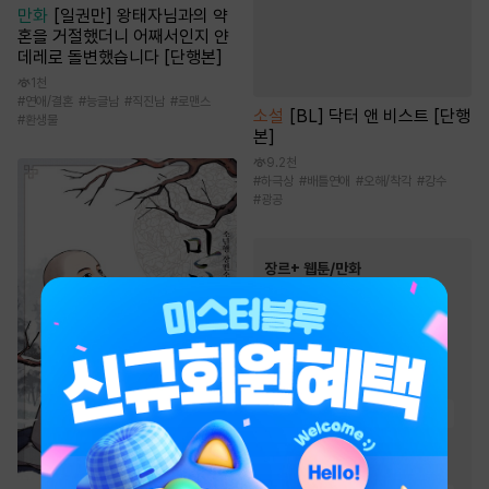
만화
[일권만] 왕태자님과의 약
혼을 거절했더니 어째서인지 얀
데레로 돌변했습니다 [단행본]
1천
#
연애/결혼
#
능글남
#
직진남
#
로맨스
소설
[BL] 닥터 앤 비스트 [단행
#
환생물
본]
9.2천
#
하극상
#
배틀연애
#
오해/착각
#
강수
#
광공
장르+ 웹툰/만화
인기 키워드
#
음식
#
역사/시대물
#
연애/결혼
#
복수
#
친구
#
복수물
#
우정
#
성장물
#
오피스물
#
동물
#
환생물
#
이세계물
#
소설원작
#
인외존재
#
다정남