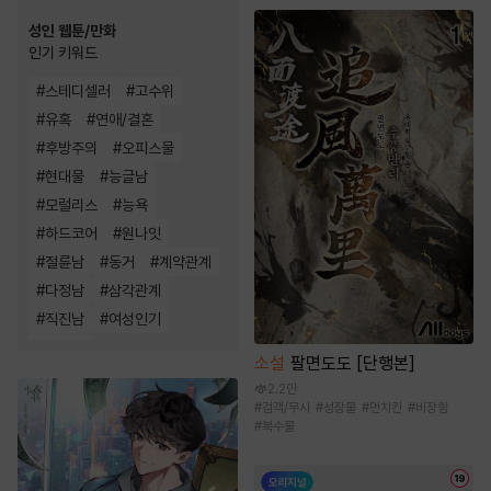
성인 웹툰/만화
인기 키워드
#
스테디셀러
#
고수위
#
유혹
#
연애/결혼
#
후방주의
#
오피스물
#
현대물
#
능글남
#
모럴리스
#
능욕
#
하드코어
#
원나잇
#
절륜남
#
동거
#
계약관계
#
다정남
#
삼각관계
#
직진남
#
여성인기
#
짝사랑
소설
팔면도도 [단행본]
2.2만
#
검객/무사
#
성장물
#
먼치킨
#
비장함
#
복수물