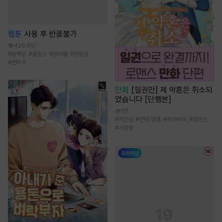
웹툰
사용 후 반품불가
426.6만
#
능력공
#
굴림수
#
현대물
#
연상공
#
연하수
만화
[일권만] 제 약혼은 취소되
었습니다 [단행본]
1천
#
직진남
#
연애/결혼
#
트라우마
#
로맨스
#
서양풍