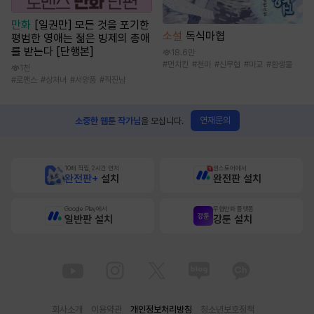
만화
[일권만] 모든 것을 포기한
소설
독식마협
평범한 영애는 젊은 빙제의 총애
를 받는다 [단행본]
18.6만
#
먼치킨
#
천마
#
신무협
#
마교
#
환생물
1천
#
로맨스
#
상처녀
#
서양풍
#
직진남
연재문의
소중한 웹툰 작가님
을 모십니다.
10배 적립, 2시간 먼저
원스토어에서
완전판+
설치
완전판 설치
Google Play에서
무협만화 플랫폼
일반판 설치
강툰 설치
회사소개
이용약관
개인정보처리방침
청소년보호정책