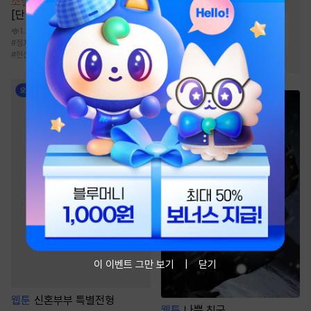
소설
[BL] 블랙아웃(Blackout)
#
순진녀
#
왕족/귀족
[단행본]
#
다정남
#
절륜남
#
집착남
1.2만
#
순정남
#
상처녀
#
계략남
#
정치/재벌
#
애증
#
초딩공
#
첫사랑
#
헌신공
#
재벌남
이 이벤트 그만 보기
닫기
웹툰
신혼부부 특별전형
웹툰
나쁜 친구