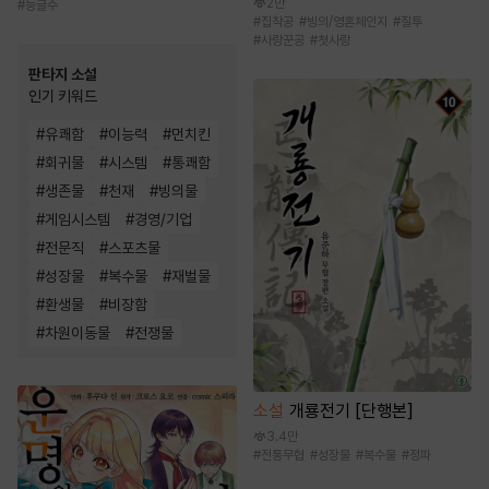
2만
#
능글수
#
집착공
#
빙의/영혼체인지
#
질투
#
사랑꾼공
#
첫사랑
판타지 소설
인기 키워드
#
유쾌함
#
이능력
#
먼치킨
#
회귀물
#
시스템
#
통쾌함
#
생존물
#
천재
#
빙의물
#
게임시스템
#
경영/기업
#
전문직
#
스포츠물
#
성장물
#
복수물
#
재벌물
#
환생물
#
비장함
#
차원이동물
#
전쟁물
소설
개룡전기 [단행본]
3.4만
#
전통무협
#
성장물
#
복수물
#
정파