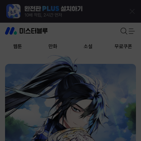
웹툰
만화
소설
무료쿠폰