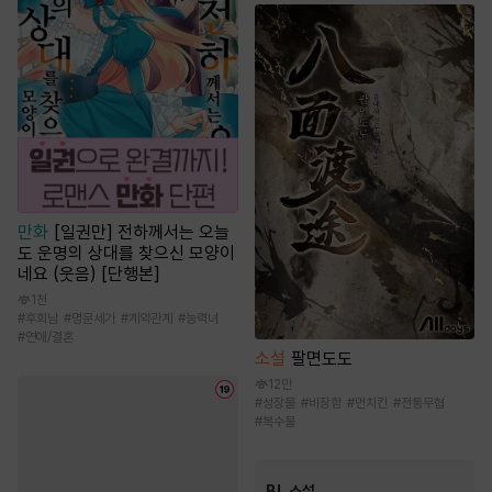
만화
[일권만] 전하께서는 오늘
도 운명의 상대를 찾으신 모양이
네요 (웃음) [단행본]
1천
#
후회남
#
명문세가
#
계약관계
#
능력녀
#
연애/결혼
소설
팔면도도
12만
#
성장물
#
비장함
#
먼치킨
#
전통무협
#
복수물
BL 소설