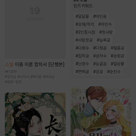
인기 키워드
#
달달물
#
미인공
#
오해/착각
#
미인수
#
3인칭시점
#
첫사랑
#
사랑꾼공
#
능욕공
#
다정수
#
다정공
#
절륜공
#
집착공
#
상처수
#
순정공
#
단정수
#
능글공
#
일상물
소설
이중 이혼 합의서 [단행본]
#
연하공
#
강공
#
순진수
1.9만
#
집착남
#
상처녀
#
육아물
#
후회남
#
몸정>맘정