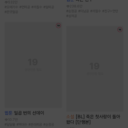
532만
238.6만
#
오메가수
#
연하공
#
까칠수
#
알파공
#
순정공
#
미남공
#
까칠수
#
친구>연인
#
존댓말공
#
상처공
웹툰
일곱 번의 선데이
소설
[BL] 죽은 첫사랑이 돌아
10.7만
왔다 [단행본]
#
달달물
#
떡대수
#
츤데레공
#
순정공