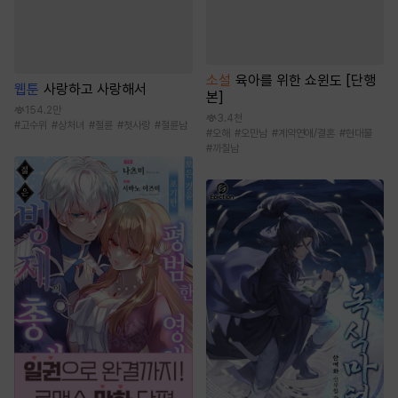
소설
육아를 위한 쇼윈도 [단행
웹툰
사랑하고 사랑해서
본]
154.2만
3.4천
#
고수위
#
상처녀
#
절륜
#
첫사랑
#
절륜남
#
오해
#
오만남
#
계약연애/결혼
#
현대물
#
까칠남