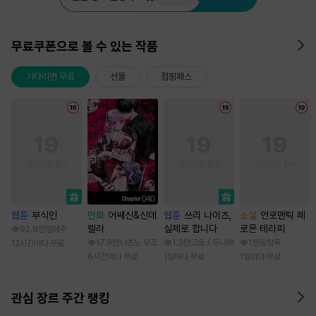
무료쿠폰으로 볼 수 있는 작품
기다리면 무료
선물
점핑패스
웹툰
부식인
만화
어쌔신&신데
웹툰
쓰리 나이츠,
소설
언로맨틱 페
렐라
실제로 합니다
로몬 테라피
92.8만
임애주
17.9만
나츠노 유조
1.3만
고토 / 두나래
1천
망랑독
12시간마다 무료
6시간마다 무료
1일마다 무료
1일마다 무료
관심 장르 주간 랭킹