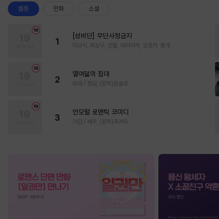
웹툰
만화
소설
[성비단] 무단사정금지
1
마규식, 피상구, 진월, 테리야끼, 오프카, 뚱개
열여덟의 침대
2
자태 / 청담, (원작)문슬로
언모럴 로맨틱 코미디
3
가감 / 쌔우, (원작)곽겨자