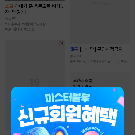
소설
아내가 준 용돈으로 벼락부
자 [단행본]
4.5만
#
주식/투자
#
이능력
#
유쾌함
#
현대판타지
#
힐링물
웹툰
[성비단] 무단사정금지
74만
#
헌신수
#
감금/강제
#
SM
#
미남공
#
3P
로맨스 소설
인기 키워드
#
오해
#
몸정>맘정
#
고수위
#
직진남
#
능력남
#
재회물
#
첫사랑
#
운명적사랑
#
능력녀
#
상처남
#
소유욕/집착