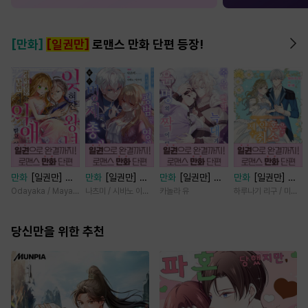
[만화]
[일권만]
로맨스 만화 단편 등장!
만화
[일권만] 잊
만화
[일권만] 모
만화
[일권만] 죽
만화
[일권만] 제
혀진 왕녀지만 정
든 것을 포기한 평
을 뻔한 늑대가 운
약혼은 취소되었습
Odayaka / Maya Koike
나츠미 / 시바노 이즈미
카놀라 유
하루나기 리구 / 미즈메
략결혼 한 남편에
범한 영애는 젊은
명의 짝이 되기까
니다 [단행본]
게 익애받고 있습
빙제의 총애를 받
지 [단행본]
니다 [단행본]
당신만을 위한 추천
는다 [단행본]