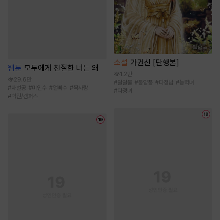
소설
가권신 [단행본]
웹툰
모두에게 친절한 너는 왜
1.2만
29.6만
#
달달물
#
동양풍
#
다정남
#
능력녀
#
재벌공
#
미인수
#
얼빠수
#
짝사랑
#
다정녀
#
학원/캠퍼스