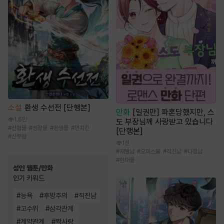
소설
환생 수선전 [단행본]
만화
[일권만] 파혼당했지만, 스
1.6만
도 부장님께 사랑받고 있습니다
#
선협물
#
성장물
#
환생물
#
먼치킨
[단행본]
#
신무협
1천
#
재벌남
#
오피스물
#
직진남
#
다정남
#
현대물
성인 웹툰/만화
인기 키워드
#
능욕
#
후방주의
#
직진남
#
고수위
#
삼각관계
#
계약관계
#
짝사랑