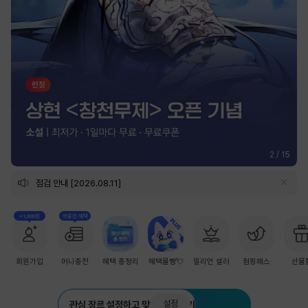
2
/
15
점검 안내 [2026.08.11]
+1,000원
첫충전 혜택
회원가입
머니충전
혜택 총정리
혜택몰빵💘
밀리언 셀러
점핑패스
선물
설정
관심 장르 설정하고 맞춤 추천 받기