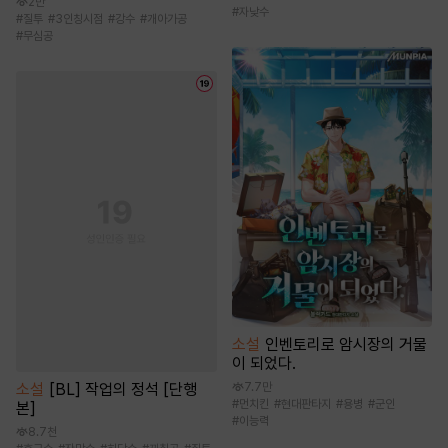
2만
#
자낮수
#
질투
#
3인칭시점
#
강수
#
개아가공
#
무심공
소설
인벤토리로 암시장의 거물
이 되었다.
소설
[BL] 작업의 정석 [단행
7.7만
#
먼치킨
#
현대판타지
#
용병
#
군인
본]
#
이능력
8.7천