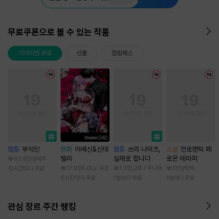
무료쿠폰으로 볼 수 있는 작품
기다리면 무료
선물
점핑패스
웹툰
부식인
만화
어쌔신&신데
웹툰
쓰리 나이츠,
소설
언로맨틱 페
렐라
실제로 합니다
로몬 테라피
92.8만
임애주
17.9만
나츠노 유조
1.3만
고토 / 두나래
1천
망랑독
12시간마다 무료
6시간마다 무료
1일마다 무료
1일마다 무료
관심 장르 주간 랭킹