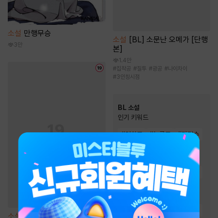
소설
만행무승
소설
[BL] 소문난 오메가 [단행
3만
본]
1.4만
#
집착공
#
질투
#
광공
#
나이차이
#
3인칭시점
BL 소설
인기 키워드
#
연하공
#
능글공
#
다정수
#
미인수
#
능욕공
#
사랑꾼공
#
집착공
#
순진수
#
단정수
#
절륜공
#
일상물
#
강공
#
3인칭시점
#
달달물
#
상처수
#
미인공
#
첫사랑
소설
이중 이혼 합의서 [단행본]