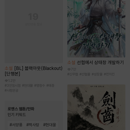
소설
선협에서 상태창 개발하기
소설
[BL] 블랙아웃(Blackout)
7만
[단행본]
#
신무협
#
선협물
#
성장물
#
먼치킨
1.2만
#
3인칭시점
#
현대물
#
명랑수
#
애증
#
사랑꾼공
로맨스 웹툰/만화
인기 키워드
#
서양풍
#
짝사랑
#
현대물