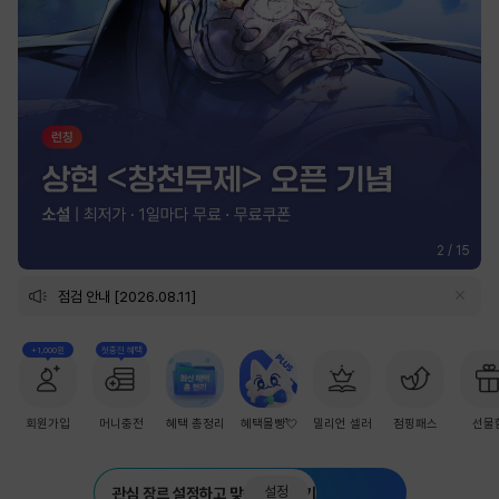
2
/
15
점검 안내 [2026.08.11]
+1,000원
첫충전 혜택
회원가입
머니충전
혜택 총정리
혜택몰빵💘
밀리언 셀러
점핑패스
선물
설정
관심 장르 설정하고 맞춤 추천 받기