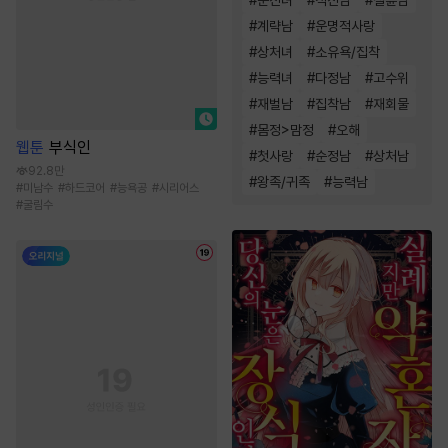
#
계략남
#
운명적사랑
#
상처녀
#
소유욕/집착
#
능력녀
#
다정남
#
고수위
#
재벌남
#
집착남
#
재회물
#
몸정>맘정
#
오해
웹툰
부식인
#
첫사랑
#
순정남
#
상처남
92.8만
#
왕족/귀족
#
능력남
#
미남수
#
하드코어
#
능욕공
#
시리어스
#
굴림수