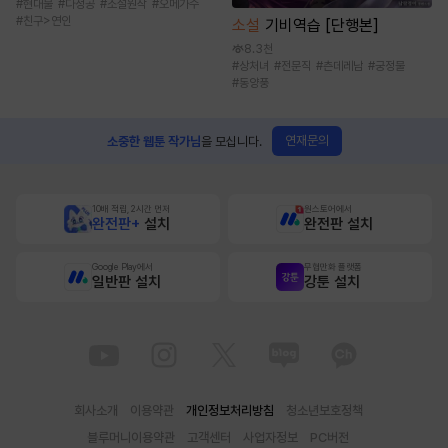
#
현대물
#
다정공
#
소설원작
#
오메가수
#
친구>연인
소설
기비역습 [단행본]
8.3천
#
상처녀
#
전문직
#
츤데레남
#
궁정물
#
동양풍
연재문의
소중한 웹툰 작가님
을 모십니다.
10배 적립, 2시간 먼저
원스토어에서
완전판+
설치
완전판 설치
Google Play에서
무협만화 플랫폼
일반판 설치
강툰 설치
회사소개
이용약관
개인정보처리방침
청소년보호정책
블루머니이용약관
고객센터
사업자정보
PC버전