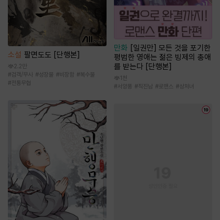
만화
[일권만] 모든 것을 포기한
소설
팔면도도 [단행본]
평범한 영애는 젊은 빙제의 총애
를 받는다 [단행본]
2.2만
#
검객/무사
#
성장물
#
비장함
#
복수물
1천
#
전통무협
#
서양풍
#
직진남
#
로맨스
#
상처녀