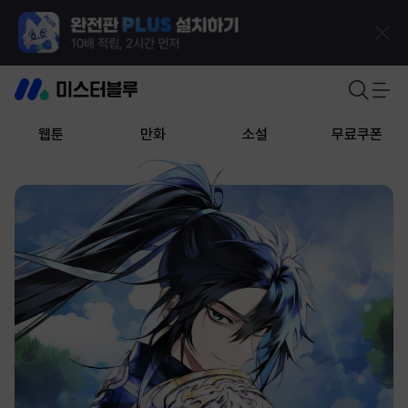
웹툰
만화
소설
무료쿠폰