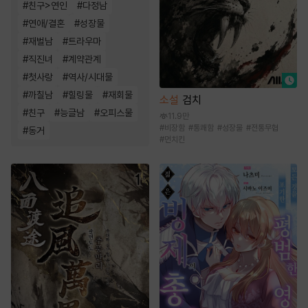
#
친구>연인
#
다정남
#
연애/결혼
#
성장물
#
재벌남
#
트라우마
#
직진녀
#
계약관계
#
첫사랑
#
역사/시대물
#
까칠남
#
힐링물
#
재회물
소설
검치
#
친구
#
능글남
#
오피스물
11.9만
#
비장함
#
통쾌함
#
성장물
#
전통무협
#
동거
#
먼치킨