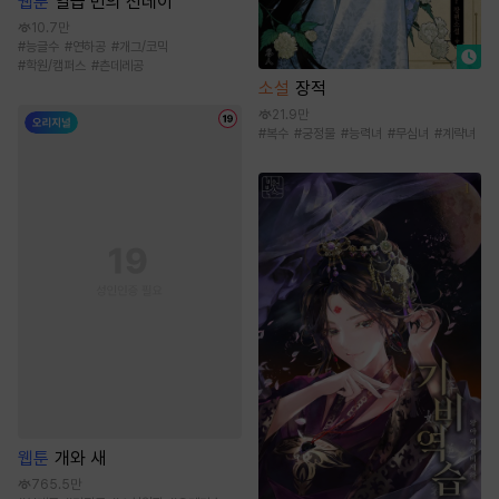
웹툰
일곱 번의 선데이
10.7만
#
능글수
#
연하공
#
개그/코믹
#
학원/캠퍼스
#
츤데레공
소설
장적
21.9만
#
복수
#
궁정물
#
능력녀
#
무심녀
#
계략녀
웹툰
개와 새
765.5만