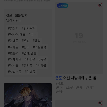
#
호구수
#
잔망수
#
허당수
#
까칠공
#
질투
장르+ 웹툰/만화
인기 키워드
#
영상화
#
인외존재
#
역사/시대물
#
복수
#
현대물
#
우정
#
음식
#
다정남
#
친구
#
소설원작
#
초능력
#
연애/결혼
#
이세계물
#
환생물
#
동물
#
복수물
#
동양풍
#
성장물
#
오피스물
#
힐링물
웹툰
어린 사냥개와 늙은 범
6.1만
#
떡대수
#
초능력
#
적극수
#
판타지
#
연상수