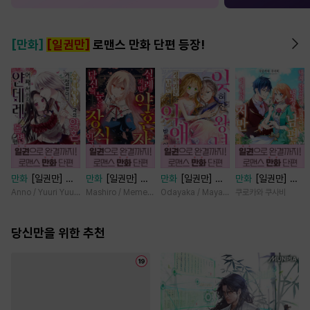
[만화]
[일권만]
로맨스 만화 단편 등장!
만화
[일권만] 왕
만화
[일권만] 실
만화
[일권만] 잊
만화
[일권만] 내
태자님과의 약혼을
례지만 약혼자님,
혀진 왕녀지만 정
게 간섭하지 않겠
Anno / Yuuri Yuudachi
Mashiro / Memeko
Odayaka / Maya Koike
쿠로카와 쿠사비
거절했더니 어째서
당신의 눈은 장식
략결혼 한 남편에
다던 냉정한 남편
인지 얀데레로 돌
인가요? [단행본]
게 익애받고 있습
이 어째선지 저만
변했습니다 [단행
당신만을 위한 추천
니다 [단행본]
바라봅니다 [단행
본]
본]