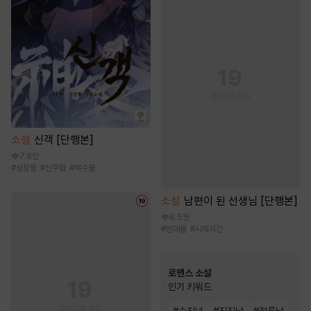
소설
신객 [단행본]
7.8만
#
성장물
#
신무협
#
복수물
소설
남편이 된 선생님 [단행본]
6.5천
#
현대물
#
사제지간
로맨스 소설
인기 키워드
#
순진녀
#
직진남
#
절륜남