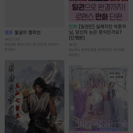
만화
[일권만] 실례지만 약혼자
님, 당신의 눈은 장식인가요?
웹툰
불굴의 챔피언
[단행본]
571.1만
#
첫경험
#
하드코어
#
다각관계
#
후회수
1천
#
까칠수
#
능력녀
#
연애/결혼
#
계약관계
#
서양풍
#
로맨스