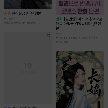
소설
천산칠금생 [단행본]
만화
[일권만] 마지막 추억으로
2.6만
매료 마법을 걸었습니다 [단행
#
성장물
#
전통무협
#
비장함
본]
1천
#
계약관계
#
초능력
#
무심남
#
로맨스
#
연애/결혼