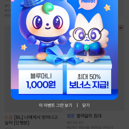
#
순정공
#
오해/착각
1.9만
#
다정공
#
다정남
#
시월드
#
몸정>맘정
#
오해
#
후회남
이 이벤트 그만 보기
닫기
웹툰
열여덟의 침대
소설
[BL] 너에게서 벗어나고
싶어 [단행본]
538.3만
#
능력수
#
현대물
#
후회공
#
미인수