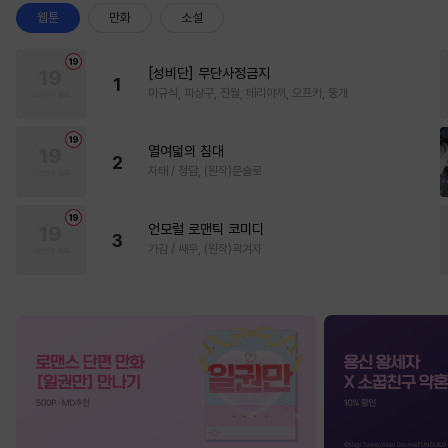
웹툰
만화
소설
[성비단] 무단사정금지
1
마규식, 피상구, 진월, 테리야끼, 오프카, 뚱개
열여덟의 침대
2
자태 / 청담, (원작)문슬로
언모럴 로맨틱 코미디
3
가감 / 쌔우, (원작)곽겨자