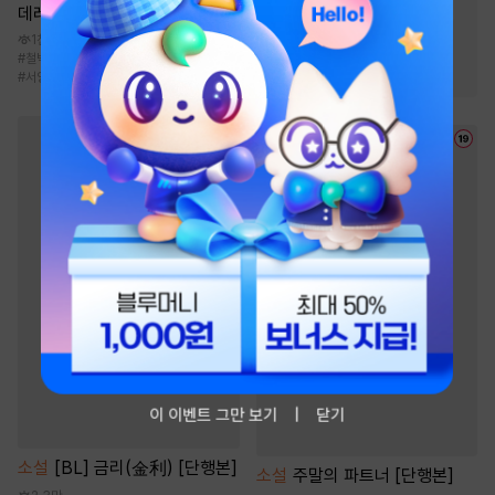
#
역사/시대물
#
천하제일인
데레로 돌변했습니다 [단행본]
#
무림맹
#
천마
1천
#
철벽녀
#
환생물
#
로맨스
#
이세계물
#
2025 정액제 무협
#
서양풍
#
소설원작
이 이벤트 그만 보기
닫기
소설
[BL] 금리(金利) [단행본]
소설
주말의 파트너 [단행본]