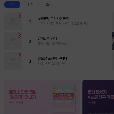
웹툰
만화
소설
[성비단] 무단사정금지
1
마규식, 피상구, 진월, 테리야끼, 오프카, 뚱개
열여덟의 침대
2
자태 / 청담, (원작)문슬로
언모럴 로맨틱 코미디
3
가감 / 쌔우, (원작)곽겨자