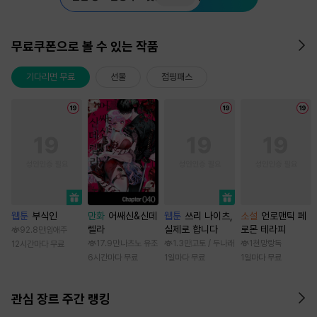
무료쿠폰으로 볼 수 있는 작품
기다리면 무료
선물
점핑패스
웹툰
부식인
만화
어쌔신&신데
웹툰
쓰리 나이츠,
소설
언로맨틱 페
렐라
실제로 합니다
로몬 테라피
92.8만
임애주
17.9만
나츠노 유조
1.3만
고토 / 두나래
1천
망랑독
12시간마다 무료
6시간마다 무료
1일마다 무료
1일마다 무료
관심 장르 주간 랭킹