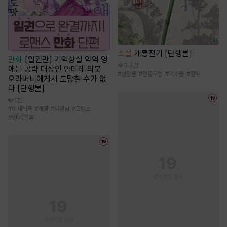
소설
개룡전기 [단행본]
만화
[일권만] 기억상실 악역 영
3.4만
애는 공략 대상인 얀데레 의붓
#
성장물
#
전통무협
#
복수물
#
정파
오라버니에게서 도망칠 수가 없
다 [단행본]
1천
#
이세계물
#
게임
#
다정남
#
로맨스
#
연애/결혼