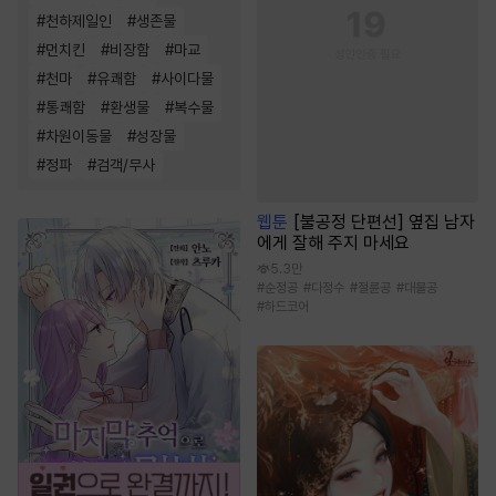
#
천하제일인
#
생존물
#
먼치킨
#
비장함
#
마교
#
천마
#
유쾌함
#
사이다물
#
통쾌함
#
환생물
#
복수물
#
차원이동물
#
성장물
#
정파
#
검객/무사
웹툰
[불공정 단편선] 옆집 남자
에게 잘해 주지 마세요
5.3만
#
순정공
#
다정수
#
절륜공
#
대물공
#
하드코어