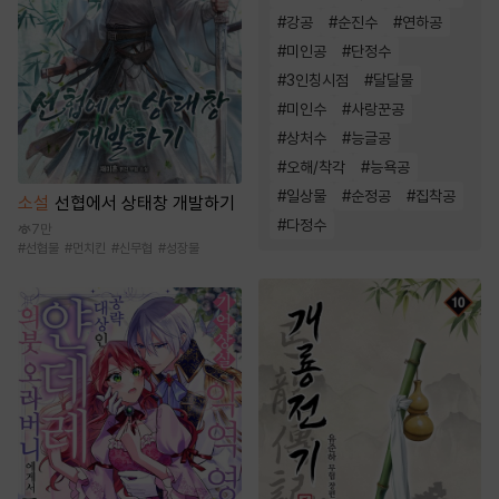
#
강공
#
순진수
#
연하공
#
미인공
#
단정수
#
3인칭시점
#
달달물
#
미인수
#
사랑꾼공
#
상처수
#
능글공
#
오해/착각
#
능욕공
#
일상물
#
순정공
#
집착공
소설
선협에서 상태창 개발하기
#
다정수
7만
#
선협물
#
먼치킨
#
신무협
#
성장물