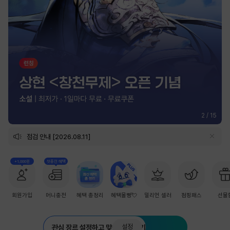
2
/
15
점검 안내 [2026.08.11]
+1,000원
첫충전 혜택
회원가입
머니충전
혜택 총정리
혜택몰빵💘
밀리언 셀러
점핑패스
선물
설정
관심 장르 설정하고 맞춤 추천 받기