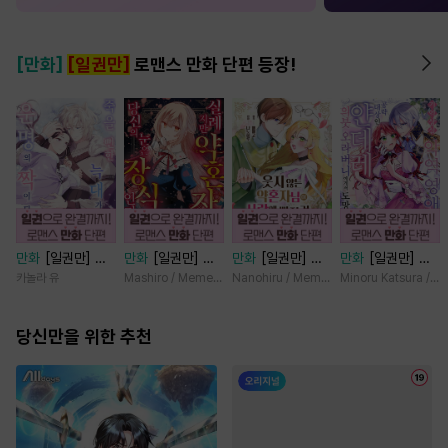
[만화]
[일권만]
로맨스 만화 단편 등장!
만화
[일권만] 죽
만화
[일권만] 실
만화
[일권만] 웃
만화
[일권만] 기
을 뻔한 늑대가 운
례지만 약혼자님,
지 않는 약혼자님
억상실 악역 영애
카놀라 유
Mashiro / Memeko
Nanohiru / Memeko
Minoru Katsura / M
명의 짝이 되기까
당신의 눈은 장식
이 사랑에 빠진 건
는 공략 대상인 얀
지 [단행본]
인가요? [단행본]
변장한 저인 것 같
데레 의붓 오라버
당신만을 위한 추천
습니다 [단행본]
니에게서 도망칠
수가 없다 [단행
본]