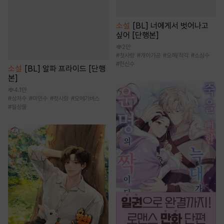
소설
[BL] 너에게서 벗어나고
싶어 [단행본]
2만
#
첫사랑
#
개아가공
#
오해/착각
#
소심수
#
헌신수
소설
[BL] 알파 프라이드 [단행
본]
4.1만
#
상처수
#
미인수
#
첫사랑
#
오메가버스
#
일상물