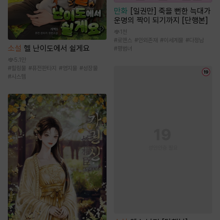
만화
[일권만] 죽을 뻔한 늑대가
운명의 짝이 되기까지 [단행본]
1천
#
로맨스
#
인외존재
#
이세계물
#
다정남
소설
헬 난이도에서 쉴게요
#
평범녀
5.1만
#
힐링물
#
퓨전판타지
#
영지물
#
성장물
#
시스템