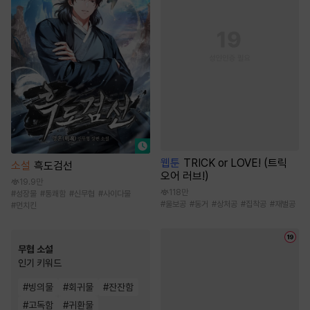
웹툰
TRICK or LOVE! (트릭
소설
흑도검선
오어 러브!)
19.9만
118만
#
성장물
#
통쾌함
#
신무협
#
사이다물
#
울보공
#
동거
#
상처공
#
집착공
#
재벌공
#
먼치킨
무협 소설
인기 키워드
#
빙의물
#
회귀물
#
잔잔함
#
고독함
#
귀환물