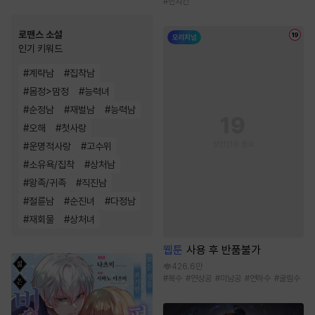
#
먼치킨
로맨스 소설
인기 키워드
#
계략남
#
집착남
#
몸정>맘정
#
능력녀
#
순정남
#
재벌남
#
능력남
#
오해
#
첫사랑
#
운명적사랑
#
고수위
#
소유욕/집착
#
상처남
#
왕족/귀족
#
직진남
#
절륜남
#
순진녀
#
다정남
#
재회물
#
상처녀
웹툰
사용 후 반품불가
426.6만
#
복수
#
연상공
#
미남공
#
연하수
#
굴림수