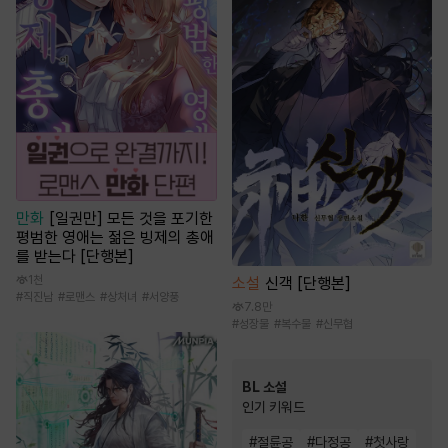
만화
[일권만] 모든 것을 포기한
평범한 영애는 젊은 빙제의 총애
를 받는다 [단행본]
1천
소설
신객 [단행본]
#
직진남
#
로맨스
#
상처녀
#
서양풍
7.8만
#
성장물
#
복수물
#
신무협
BL 소설
인기 키워드
#
절륜공
#
다정공
#
첫사랑