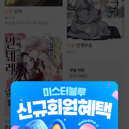
소설
선자
7.1만
#
선협물
#
마교
#
신무협
#
성장물
소설
만행무승
3만
무협 만화
인기 키워드
#
살수
#
죽음/살인
#
우정
#
복수
#
마교
#
2024 정액제 무협
#
성장물
#
소림
#
먼치킨
#
정파
#
환생물
#
사파
만화
[일권만] 왕태자님과의 약
#
복수물
#
전쟁물
혼을 거절했더니 어째서인지 얀