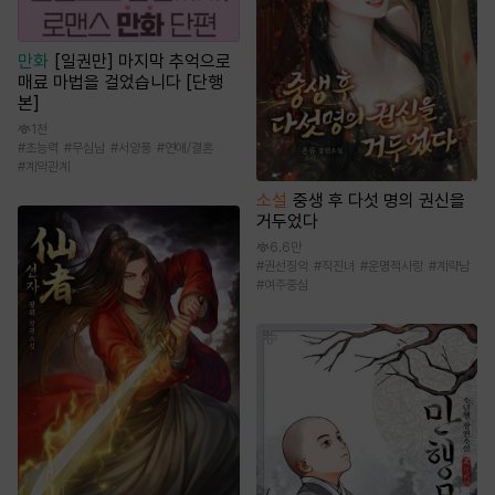
만화
[일권만] 마지막 추억으로
매료 마법을 걸었습니다 [단행
본]
1천
#
초능력
#
무심남
#
서양풍
#
연애/결혼
#
계약관계
소설
중생 후 다섯 명의 권신을
거두었다
6.6만
#
권선징악
#
직진녀
#
운명적사랑
#
계략남
#
여주중심