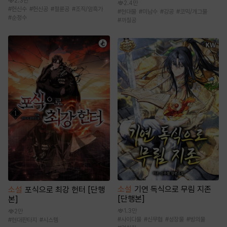
2.3만
2.4만
#
헌신수
#
헌신공
#
절륜공
#
조직/암흑가
#
현대물
#
미남수
#
강공
#
코믹/개그물
#
순정수
#
까칠공
소설
기연 독식으로 무림 지존
소설
포식으로 최강 헌터 [단행
[단행본]
본]
1.3만
2만
#
사이다물
#
신무협
#
성장물
#
빙의물
#
현대판타지
#
시스템