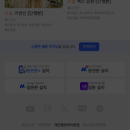
소설
엑스 남편 [단행본]
3.6만
소설
가권신 [단행본]
#
시월드
#
나이차이
#
베이비메신저
#
현대물
#
계약연애/결혼
1.2만
#
다정녀
#
다정남
#
첫사랑
#
능력녀
#
동양풍
연재문의
소중한 웹툰 작가님
을 모십니다.
10배 적립, 2시간 먼저
원스토어에서
완전판+
설치
완전판 설치
Google Play에서
무협만화 플랫폼
일반판 설치
강툰 설치
회사소개
이용약관
개인정보처리방침
청소년보호정책