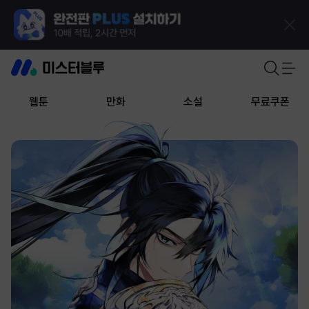
웹툰
만화
소설
무료쿠폰