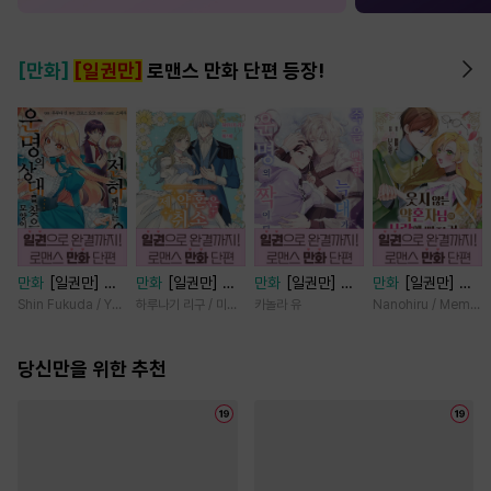
[만화]
[일권만]
로맨스 만화 단편 등장!
만화
[일권만] 전
만화
[일권만] 제
만화
[일권만] 죽
만화
[일권만] 웃
하께서는 오늘도
약혼은 취소되었습
을 뻔한 늑대가 운
지 않는 약혼자님
Shin Fukuda / Yoko Kurosu
하루나기 리구 / 미즈메
카놀라 유
Nanohiru / Memek
운명의 상대를 찾
니다 [단행본]
명의 짝이 되기까
이 사랑에 빠진 건
으신 모양이네요
지 [단행본]
변장한 저인 것 같
(웃음) [단행본]
당신만을 위한 추천
습니다 [단행본]