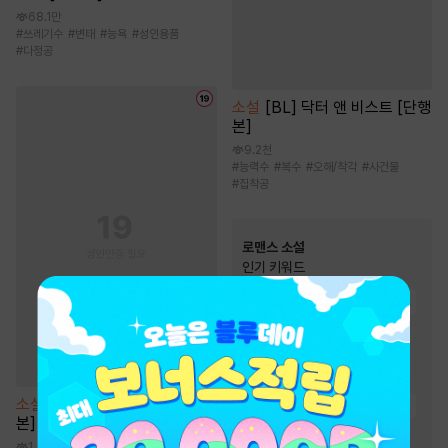
68.1만
#
쓰레기수
#
변태
#
능욕
#
성인용품
#
다정공
소설
[BL] 닥터 앤 비스트 [단행
본]
9.2천
#
능력수
#
복수
#
오해/착각
#
사건물
#
집착공
로맨스 소설
인기 키워드
#
능력녀
#
순진녀
#
상처남
#
오해
#
고수위
#
상처녀
#
계략남
#
집착남
#
소유욕/집착
#
순정남
소설
[BL] 소문난 오메가 [단행
#
능력남
#
다정남
#
직진남
본]
#
운명적사랑
#
절륜남
1.4만