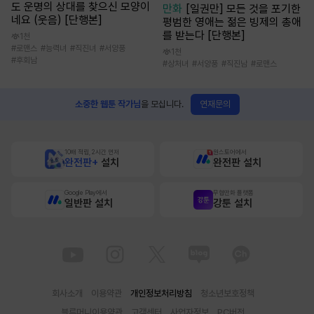
도 운명의 상대를 찾으신 모양이
만화
[일권만] 모든 것을 포기한
네요 (웃음) [단행본]
평범한 영애는 젊은 빙제의 총애
를 받는다 [단행본]
1천
#
로맨스
#
능력녀
#
직진녀
#
서양풍
1천
#
후회남
#
상처녀
#
서양풍
#
직진남
#
로맨스
연재문의
소중한 웹툰 작가님
을 모십니다.
10배 적립, 2시간 먼저
원스토어에서
완전판+
설치
완전판 설치
Google Play에서
무협만화 플랫폼
일반판 설치
강툰 설치
회사소개
이용약관
개인정보처리방침
청소년보호정책
블루머니이용약관
고객센터
사업자정보
PC버전