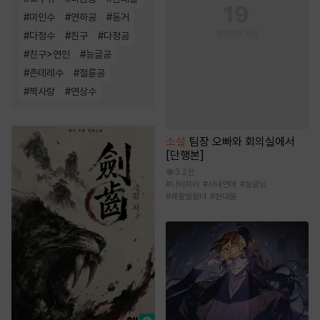
#
미인수
#
연하공
#
동거
#
다정수
#
친구
#
다정공
#
친구>연인
#
능글공
#
츤데레수
#
절륜공
#
짝사랑
#
연상수
소설
팀장 오빠와 회의실에서
[단행본]
3.2천
#
나이차이
#
사내연애
#
능글남
#
쾌활발랄녀
#
현대물