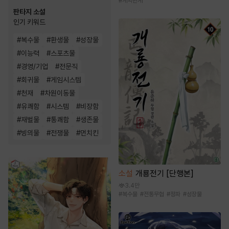
#
계약관계
판타지 소설
인기 키워드
#
복수물
#
환생물
#
성장물
#
이능력
#
스포츠물
#
경영/기업
#
전문직
#
회귀물
#
게임시스템
#
천재
#
차원이동물
#
유쾌함
#
시스템
#
비장함
#
재벌물
#
통쾌함
#
생존물
#
빙의물
#
전쟁물
#
먼치킨
소설
개룡전기 [단행본]
3.4만
#
복수물
#
전통무협
#
정파
#
성장물