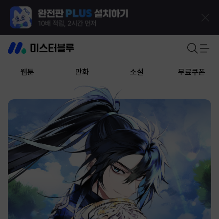
웹툰
만화
소설
무료쿠폰