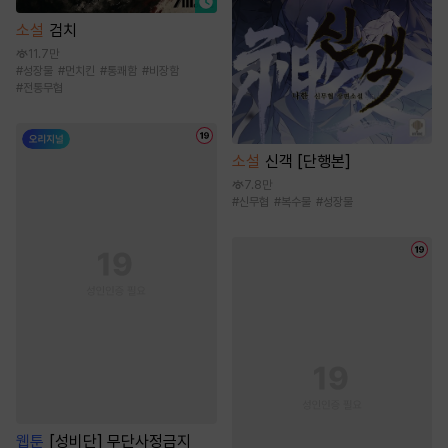
소설
검치
11.7만
#
성장물
#
먼치킨
#
통쾌함
#
비장함
#
전통무협
소설
신객 [단행본]
7.8만
#
신무협
#
복수물
#
성장물
웹툰
[성비단] 무단사정금지