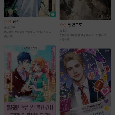
소설
장적
소설
팔면도도
21.7만
12만
#
궁정물
#
동양풍
#
능력남
#
카리스마남
#
성장물
#
비장함
#
검객/무사
#
전통무협
#
능력녀
#
복수물