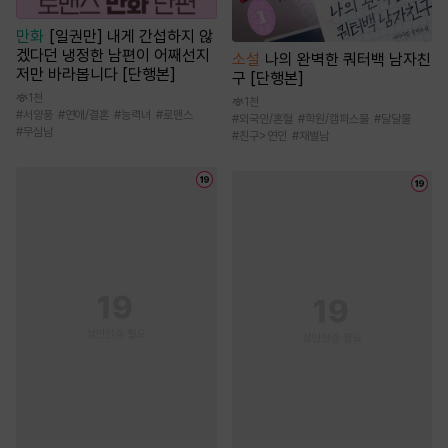
만화
[일권만] 내게 간섭하지 않
겠다던 냉정한 남편이 어째선지
소설
나의 완벽한 쿼터백 남자친
저만 바라봅니다 [단행본]
구 [단행본]
1천
1천
#
서양풍
#
연애/결혼
#
능력녀
#
로맨스
#
외국인/혼혈
#
학원/캠퍼스물
#
달달물
#
무심남
#
친구>연인
#
재벌남