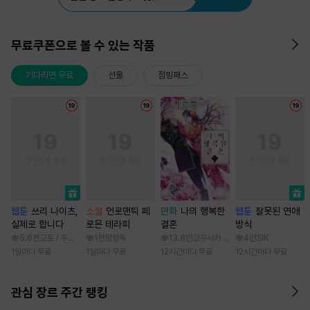
무료쿠폰으로 볼 수 있는 작품
기다리면 무료
선물
점핑패스
웹툰
쓰리 나이츠,
소설
언로맨틱 페
만화
나의 행복한
웹툰
잘못된 연애
실제로 합니다
로몬 테라피
결혼
방식
5.8천
고토 / 두나래
1천
망랑독
13.8만
코우사카 리토 / 아기토기 아쿠미
4만
SIK
1일마다 무료
1일마다 무료
12시간마다 무료
12시간마다 무료
관심 장르 주간 랭킹