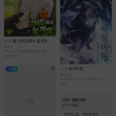
소설
헬 난이도에서 쉴게요
5만
#
시스템
#
영지물
#
힐링물
#
성장물
#
퓨전판타지
소설
독식마협
18.6만
#
검객/무사
#
천마
#
신무협
#
먼치킨
#
마교
장르+ 웹툰/만화
인기 키워드
#
오피스물
#
연애/결혼