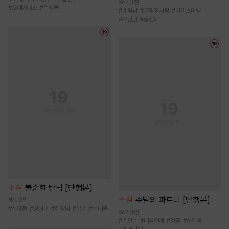
7.3천
#
오메가버스
#
일상물
#
계략남
#
운명적사랑
#
카리스마남
#
오만남
#
순진녀
소설
불순한 탐닉 [단행본]
소설
주말의 파트너 [단행본]
1.9만
#
신파물
#
상처녀
#
집착남
#
복수
#
현대물
2.4만
#
순진수
#
배틀연애
#
강공
#
까칠공