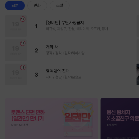
웹툰
만화
소설
[성비단] 무단사정금지
1
마규식, 피상구, 진월, 테리야끼, 오프카, 뚱개
개와 새
2
정각 / 정각, (원작)박하사탕
열여덟의 침대
3
자태 / 청담, (원작)문슬로