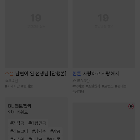
소설
남편이 된 선생님 [단행본]
웹툰
사랑하고 사랑해서
6.4천
153.9만
#
사제지간
#
현대물
#
육아물
#
소설원작
#
로맨스
#
현대물
#
상처녀
BL 웹툰/만화
인기 키워드
#
집착공
#
대형견공
#
하드코어
#
상처수
#
강공
#
고수위
#
미남공
#
현대물