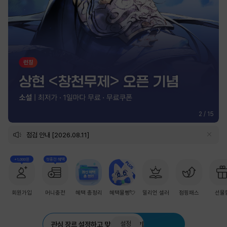
2
/
15
점검 안내 [2026.08.11]
+1,000원
첫충전 혜택
회원가입
머니충전
혜택 총정리
혜택몰빵💘
밀리언 셀러
점핑패스
선물
설정
관심 장르 설정하고 맞춤 추천 받기