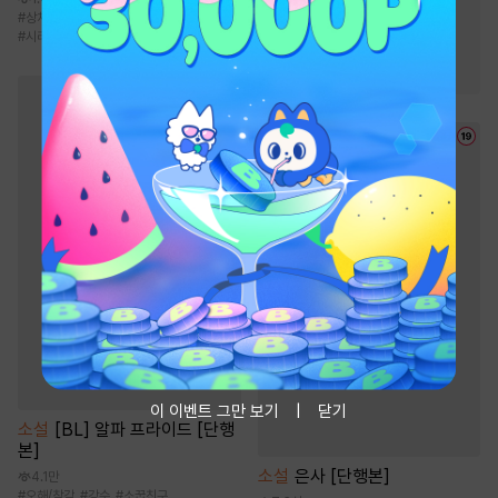
#
재벌남
#
재회물
#
상처수
#
질투
#
오메가버스
#
애절물
#
시리어스물
#
몸정>맘정
#
첫사랑
#
왕족/귀족
이 이벤트 그만 보기
닫기
소설
[BL] 알파 프라이드 [단행
본]
소설
은사 [단행본]
4.1만
#
오해/착각
#
강수
#
소꿉친구