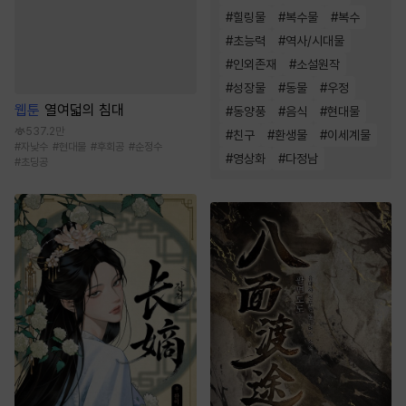
#
힐링물
#
복수물
#
복수
#
초능력
#
역사/시대물
#
인외존재
#
소설원작
#
성장물
#
동물
#
우정
웹툰
열여덟의 침대
#
동양풍
#
음식
#
현대물
537.2만
#
친구
#
환생물
#
이세계물
#
자낮수
#
현대물
#
후회공
#
순정수
#
영상화
#
다정남
#
초딩공