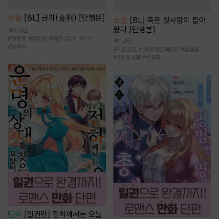
소설
[BL] 금리(金利) [단행본]
소설
[BL] 죽은 첫사랑이 돌아
왔다 [단행본]
2.3만
#
절륜공
#
할리킹
#
외유내강수
#
복수
1.9만
#
능력수
#
사랑꾼공
#
빙의/영혼체인지
#
삽질물
#
3인칭시점
#
순정공
만화
[일권만] 전하께서는 오늘