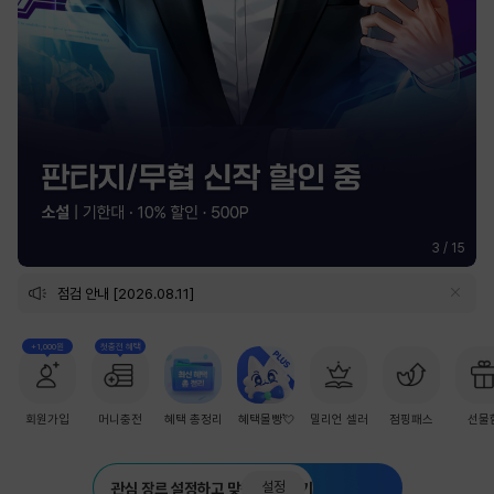
3
/
15
점검 안내 [2026.08.11]
+1,000원
첫충전 혜택
회원가입
머니충전
혜택 총정리
혜택몰빵💘
밀리언 셀러
점핑패스
선물
설정
관심 장르 설정하고 맞춤 추천 받기