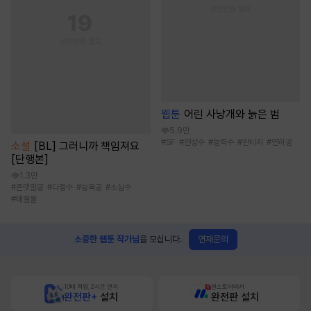
웹툰
어린 사냥개와 늙은 범
5.9만
#
SF
#
연상수
#
능력수
#
판타지
#
연하공
소설
[BL] 그러니까 책임져요
[단행본]
1.3만
#
존댓말공
#
다정수
#
능욕공
#
소심수
#
애절물
연재문의
소중한 웹툰 작가님
을 모십니다.
10배 적립, 2시간 먼저
원스토어에서
완전판+
설치
완전판 설치