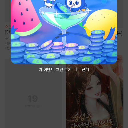
소설
[BL] 블랙아웃(Blackout)
[단행본]
소설
남편이 된 선생님 [단행본]
1.2만
6.3천
#
3인칭시점
#
순진수
#
평범수
#
능글공
#
사제지간
#
현대물
#
첫사랑
이 이벤트 그만 보기
닫기