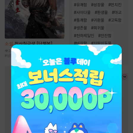
#
유쾌함
#
성장물
#
먼치킨
#
사이다물
#
환생물
#
마교
#
통쾌함
#
귀환물
#
고독함
#
생존물
#
회귀물
#
천하제일인
#
잔잔함
소설
천산칠금생 [단행본]
#
비장함
#
차원이동물
2.6만
#
정파
#
빙의물
#
복수물
#
성장물
#
전통무협
#
비장함
#
천마
#
검객/무사