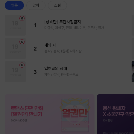
웹툰
만화
소설
[성비단] 무단사정금지
1
마규식, 피상구, 진월, 테리야끼, 오프카, 뚱개
개와 새
2
정각 / 정각, (원작)박하사탕
열여덟의 침대
3
자태 / 청담, (원작)문슬로