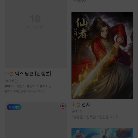
#
쓰레기수
소설
엑스 남편 [단행본]
3.6만
#
베이비메신저
#
상처녀
#
후회남
#
계약연애/결혼
#
몸정>맘정
소설
선자
7.1만
#
성장물
#
신무협
#
선협물
#
마교