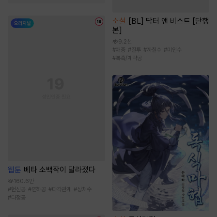
소설
[BL] 닥터 앤 비스트 [단행
본]
9.2천
#
애증
#
질투
#
까칠수
#
미인수
#
복흑/계략공
웹툰
베타 소백작이 달라졌다
160.6만
#
헌신공
#
연하공
#
다각관계
#
상처수
#
다정공