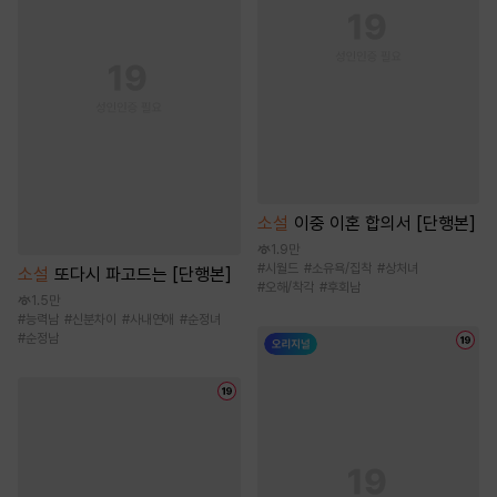
소설
이중 이혼 합의서 [단행본]
1.9만
#
시월드
#
소유욕/집착
#
상처녀
소설
또다시 파고드는 [단행본]
#
오해/착각
#
후회남
1.5만
#
능력남
#
신분차이
#
사내연애
#
순정녀
#
순정남