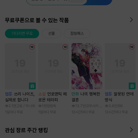
무료쿠폰으로 볼 수 있는 작품
기다리면 무료
선물
점핑패스
웹툰
쓰리 나이츠,
소설
언로맨틱 페
만화
나의 행복한
웹툰
잘못된 연애
실제로 합니다
로몬 테라피
결혼
방식
2.1천
고토 / 두나래
1천
망랑독
13.7만
코우사카 리토 / 아기토기 아쿠미
3.6만
SIK
1일마다 무료
1일마다 무료
12시간마다 무료
12시간마다 무료
관심 장르 주간 랭킹