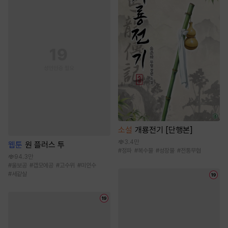
소설
개룡전기 [단행본]
3.4만
웹툰
원 플러스 투
#
정파
#
복수물
#
성장물
#
전통무협
94.3만
#
울보공
#
갭모에공
#
고수위
#
미인수
#
세같살