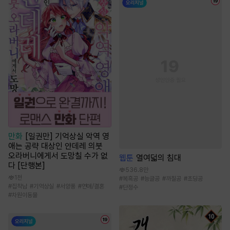
만화
[일권만] 기억상실 악역 영
애는 공략 대상인 얀데레 의붓
오라버니에게서 도망칠 수가 없
웹툰
열여덟의 침대
다 [단행본]
536.8만
1천
#
복흑공
#
능글공
#
까칠공
#
초딩공
#
집착남
#
기억상실
#
서양풍
#
연애/결혼
#
단정수
#
차원이동물