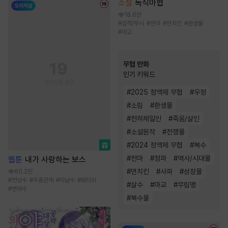
소설
독식마협
18.6만
#
검객/무사
#
천마
#
먼치킨
#
환생물
#
마교
무협 만화
인기 키워드
#
2025 정액제 무협
#
우정
#
소림
#
환생물
#
천하제일인
#
죽음/살인
#
소설원작
#
전쟁물
#
2024 정액제 무협
#
복수
#
천마
#
정파
#
역사/시대물
웹툰
내가 사랑하는 보스
#
먼치킨
#
사파
#
성장물
60.2만
#
연상수
#
주종관계
#
미남수
#
페티쉬
#
살수
#
마교
#
무림맹
#
변태수
#
복수물