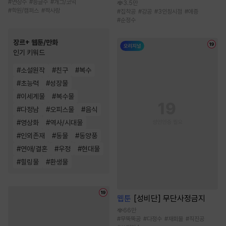
#
연상수
#
능글수
#
개그/코믹
3.5만
#
학원/캠퍼스
#
짝사랑
#
집착공
#
강공
#
3인칭시점
#
애증
#
순정수
장르+ 웹툰/만화
인기 키워드
#
소설원작
#
친구
#
복수
#
초능력
#
성장물
#
이세계물
#
복수물
#
다정남
#
오피스물
#
음식
#
영상화
#
역사/시대물
#
인외존재
#
동물
#
동양풍
#
연애/결혼
#
우정
#
현대물
#
힐링물
#
환생물
웹툰
[성비단] 무단사정금지
66만
#
무뚝뚝공
#
다정수
#
재회물
#
직진공