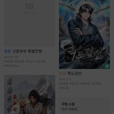
웹툰
신혼부부 특별전형
531.7만
#
계략공
#
현대물
#
자낮수
#
첫경험
#
학원/캠퍼스
소설
흑도검선
19.7만
#
성장물
#
먼치킨
#
통쾌함
#
신무협
#
복수물
무협 소설
인기 키워드