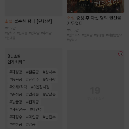
소설
중생 후 다섯 명의 권신을
소설
불순한 탐닉 [단행본]
거두었다
1.9만
6.5만
#
상처녀
#
신파물
#
집착남
#
후회남
#
걸크러시
#
철벽남
#
동양풍
#
쾌활발랄녀
#
현대물
#
상처녀
BL 소설
인기 키워드
#
다정공
#
절륜공
#
상처수
#
능욕공
#
단정수
#
첫사랑
#
오해/착각
#
3인칭시점
#
순정공
#
일상물
#
달달물
#
능글공
#
집착공
#
사랑꾼공
#
미인수
#
다정수
#
미인공
#
순진수
#
연하공
#
강공