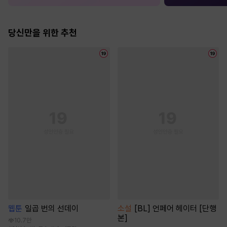
당신만을 위한 추천
웹툰
일곱 번의 선데이
소설
[BL] 언페어 헤이터 [단행
본]
10.7만