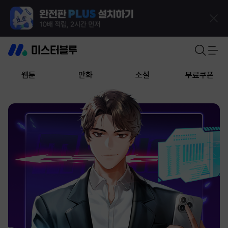
웹툰
만화
소설
무료쿠폰