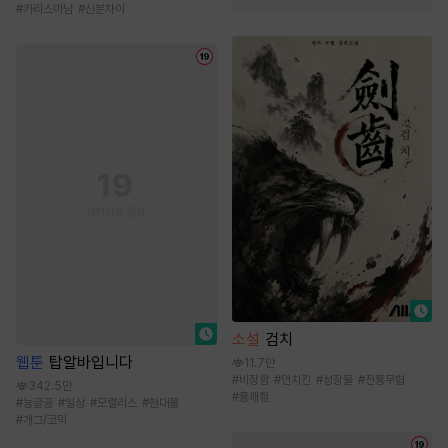
#
카리스마남
#
신분차이
소설
검치
웹툰
탑알바입니다
11.7만
#
비장함
#
먼치킨
#
성장물
#
전통무협
342.5만
#
통쾌함
#
능글공
#
일상
#
모럴리스
#
현대물
#
개그/코믹