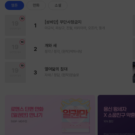
웹툰
만화
소설
[성비단] 무단사정금지
1
마규식, 피상구, 진월, 테리야끼, 오프카, 뚱개
개와 새
2
정각 / 정각, (원작)박하사탕
열여덟의 침대
3
자태 / 청담, (원작)문슬로