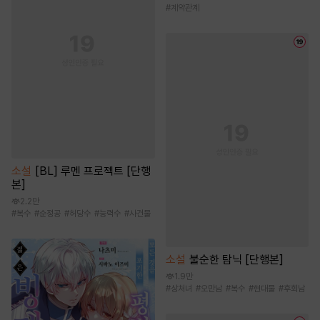
#
계약관계
소설
[BL] 루멘 프로젝트 [단행
본]
2.2만
#
복수
#
순정공
#
허당수
#
능력수
#
사건물
소설
불순한 탐닉 [단행본]
1.9만
#
상처녀
#
오만남
#
복수
#
현대물
#
후회남