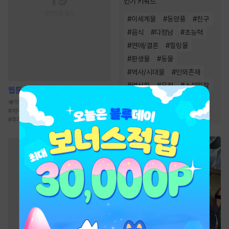
인기 키워드
#
이세계물
#
동양풍
#
친구
#
음식
#
다정남
#
초능력
#
연애/결혼
#
힐링물
#
환생물
#
동물
#
역사/시대물
#
인외존재
#
영상화
#
우정
#
소설원작
웹툰
사랑하고 사랑해서
#
성장물
#
복수
#
현대물
153.9만
#
계약관계
#
고수위
#
소설원작
#
집착남
#
복수물
#
오피스물
#
후회남