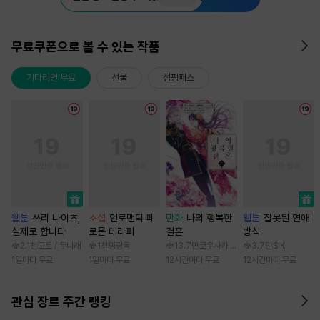
무료쿠폰으로 볼 수 있는 작품
기다리면 무료
선물
점핑패스
웹툰
쓰리 나이츠,
소설
언로맨틱 페
만화
나의 행복한
웹툰
잘못된 연애
실제로 합니다
로몬 테라피
결혼
방식
2.1천
고토 / 두나래
1천
망랑독
13.7만
코우사카 리토 / 아기토기 아쿠미
3.7만
SIK
1일마다 무료
1일마다 무료
12시간마다 무료
12시간마다 무료
관심 장르 주간 랭킹