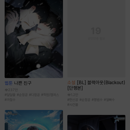
소설
[BL] 블랙아웃(Blackout)
웹툰
나쁜 친구
[단행본]
237만
1.2만
#
달달물
#
순정공
#
다정공
#
학원/캠퍼스
#
헌신공
#
순정공
#
평범수
#
얼빠수
#
까칠수
#
사건물