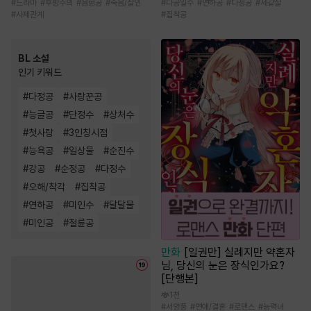
#
드라마
#
후방주의
#
음험공
#
죽음/살인
#
다공일수
#
연하공
#
다정공
#
세같살
#
사제관계
#
집착공
BL 소설
인기 키워드
#
다정공
#
사랑꾼공
#
능글공
#
단정수
#
상처수
#
첫사랑
#
3인칭시점
#
능욕공
#
일상물
#
순진수
#
강공
#
순정공
#
다정수
#
오해/착각
#
집착공
#
연하공
#
미인수
#
달달물
#
미인공
#
절륜공
만화
[일권만] 실례지만 약혼자
님, 당신의 눈은 장식인가요?
[단행본]
1천
#
서양풍
#
연애/결혼
#
로맨스
#
능력녀