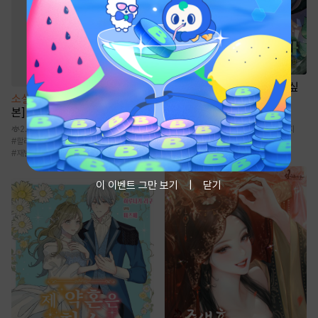
소설
경영은 됐고 돈만 쓰고 싶
소설
[BL] Call Call Call [단행
습니다
본]
3.7만
2.1만
#
환생물
#
성장물
#
재벌물
#
현대판타지
#
할리킹
#
계약관계
#
오해/착각
#
후회공
#
먼치킨
#
재벌공
이 이벤트 그만 보기
닫기