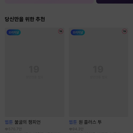
당신만을 위한 추천
웹툰
불굴의 챔피언
웹툰
원 플러스 투
570.7만
94.3만