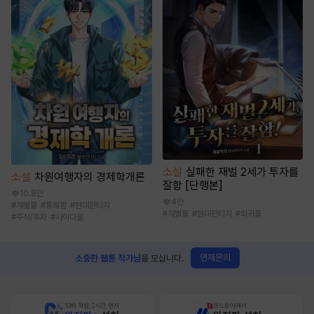
소설
실패한 재벌 2세가 투자를
소설
차원여행자의 경제학개론
잘함 [단행본]
10.8만
4만
#
재벌물
#
통쾌함
#
현대판타지
#
재벌물
#
현대판타지
#
회귀물
#
주식/투자
#
사이다물
연재문의
소중한 웹툰 작가님
을 모십니다.
10배 적립, 2시간 먼저
원스토어에서