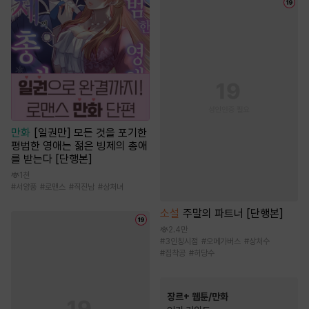
만화
[일권만] 모든 것을 포기한
평범한 영애는 젊은 빙제의 총애
를 받는다 [단행본]
1천
#
서양풍
#
로맨스
#
직진남
#
상처녀
소설
주말의 파트너 [단행본]
2.4만
#
3인칭시점
#
오메가버스
#
상처수
#
집착공
#
허당수
장르+ 웹툰/만화