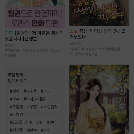
소설
중생 후 다섯 명의 권신을
만화
[일권만] 제 약혼은 취소되
거두었다
었습니다 [단행본]
6.5만
1천
#
왕족/귀족
#
엉뚱녀
#
회귀/타임슬립
#
트라우마
#
연애/결혼
#
직진남
#
상처녀
#
오해/착각
#
상처남
#
서양풍
무협 만화
인기 키워드
#
정파
#
복수물
#
마교
#
복수
#
역사/시대물
#
무림맹
#
우정
#
소설원작
#
먼치킨
#
2025 정액제 무협
#
천마
#
전쟁물
#
살수
#
사파