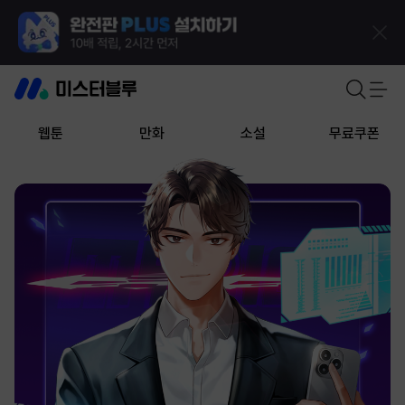
웹툰
만화
소설
무료쿠폰