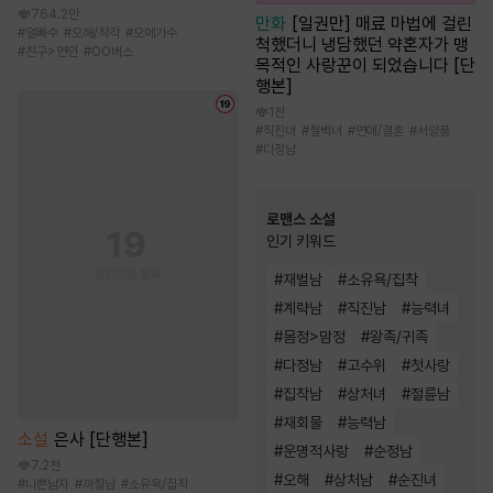
764.2만
만화
[일권만] 매료 마법에 걸린
#
얼빠수
#
오해/착각
#
오메가수
척했더니 냉담했던 약혼자가 맹
#
친구>연인
#
OO버스
목적인 사랑꾼이 되었습니다 [단
행본]
1천
#
직진녀
#
철벽녀
#
연애/결혼
#
서양풍
#
다정남
로맨스 소설
인기 키워드
#
재벌남
#
소유욕/집착
#
계략남
#
직진남
#
능력녀
#
몸정>맘정
#
왕족/귀족
#
다정남
#
고수위
#
첫사랑
#
집착남
#
상처녀
#
절륜남
#
재회물
#
능력남
소설
은사 [단행본]
#
운명적사랑
#
순정남
7.2천
#
오해
#
상처남
#
순진녀
#
나쁜남자
#
까칠남
#
소유욕/집착