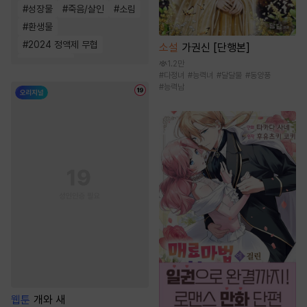
#
성장물
#
죽음/살인
#
소림
#
환생물
#
2024 정액제 무협
소설
가권신 [단행본]
#
천하제일인
1.2만
#
다정녀
#
능력녀
#
달달물
#
동양풍
#
능력남
웹툰
개와 새