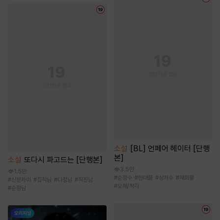
소설
[BL] 언페어 헤이터 [단행
본]
소설
또다시 파고드는 [단행본]
3.5만
1.5만
#
순정수
#
현대물
#
상처수
#
재회물
#
신분차이
#
집착남
#
다정남
#
직진남
#
오해/착각
#
순정남