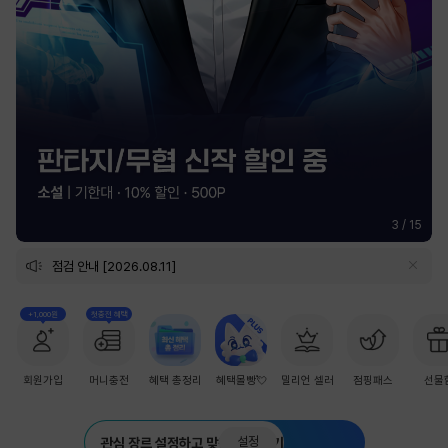
3
/
15
점검 안내 [2026.08.11]
+1,000원
첫충전 혜택
회원가입
머니충전
혜택 총정리
혜택몰빵💘
밀리언 셀러
점핑패스
선물
설정
관심 장르 설정하고 맞춤 추천 받기