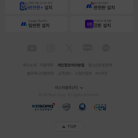
10배 적립, 2시간 먼저
원스토어에서
완전판+
설치
완전판 설치
Google Play에서
무협만화 플랫폼
일반판 설치
강툰 설치
회사소개
이용약관
개인정보처리방침
청소년보호정책
블루머니이용약관
고객센터
사업자정보
PC버전
미스터블루(주)
© Mr.Blue Corp. All rights reserved.
TOP