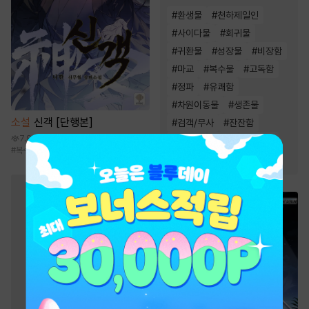
#
환생물
#
천하제일인
#
사이다물
#
회귀물
#
귀환물
#
성장물
#
비장함
#
마교
#
복수물
#
고독함
#
정파
#
유쾌함
#
차원이동물
#
생존물
소설
신객 [단행본]
#
검객/무사
#
잔잔함
7.8만
#
먼치킨
#
천마
#
통쾌함
#
복수물
#
성장물
#
신무협
#
빙의물