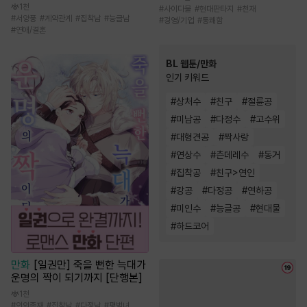
1천
#
사이다물
#
현대판타지
#
천재
#
서양풍
#
계약관계
#
집착남
#
능글남
#
경영/기업
#
통쾌함
#
연애/결혼
BL 웹툰/만화
인기 키워드
#
상처수
#
친구
#
절륜공
#
미남공
#
다정수
#
고수위
#
대형견공
#
짝사랑
#
연상수
#
츤데레수
#
동거
#
집착공
#
친구>연인
#
강공
#
다정공
#
연하공
#
미인수
#
능글공
#
현대물
#
하드코어
만화
[일권만] 죽을 뻔한 늑대가
운명의 짝이 되기까지 [단행본]
1천
#
인외존재
#
집착남
#
다정남
#
평범녀