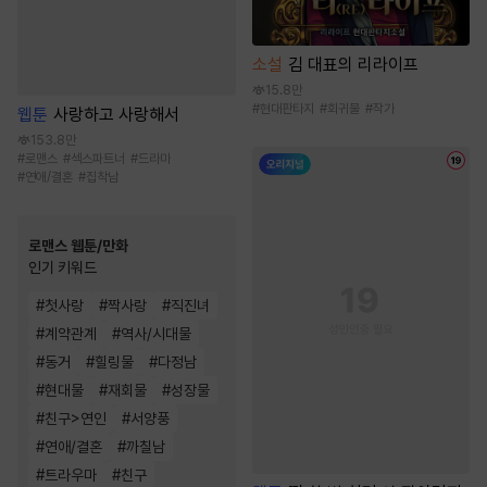
소설
김 대표의 리라이프
15.8만
#
현대판타지
#
회귀물
#
작가
웹툰
사랑하고 사랑해서
153.8만
#
로맨스
#
섹스파트너
#
드라마
#
연애/결혼
#
집착남
로맨스 웹툰/만화
인기 키워드
#
첫사랑
#
짝사랑
#
직진녀
#
계약관계
#
역사/시대물
#
동거
#
힐링물
#
다정남
#
현대물
#
재회물
#
성장물
#
친구>연인
#
서양풍
#
연애/결혼
#
까칠남
#
트라우마
#
친구