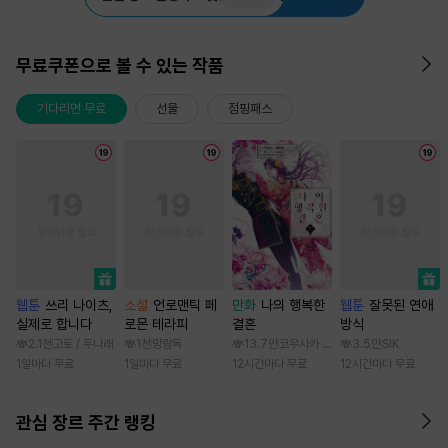
무료쿠폰으로 볼 수 있는 작품
기다리면 무료
선물
점핑패스
웹툰
쓰리 나이츠,
소설
언로맨틱 페
만화
나의 행복한
웹툰
잘못된 연애
실제로 합니다
로몬 테라피
결혼
방식
2.1천
고토 / 두나래
1천
망랑독
13.7만
코우사카 리토 / 아기토기 아쿠미
3.5만
SIK
1일마다 무료
1일마다 무료
12시간마다 무료
12시간마다 무료
관심 장르 주간 랭킹