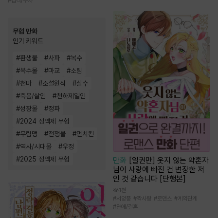
#
검객/무사
무협 만화
인기 키워드
#
환생물
#
사파
#
복수
#
복수물
#
마교
#
소림
#
천마
#
소설원작
#
살수
#
죽음/살인
#
천하제일인
#
성장물
#
정파
#
2024 정액제 무협
#
무림맹
#
전쟁물
#
먼치킨
#
역사/시대물
#
우정
#
2025 정액제 무협
만화
[일권만] 웃지 않는 약혼자
님이 사랑에 빠진 건 변장한 저
인 것 같습니다 [단행본]
1천
#
서양풍
#
짝사랑
#
로맨스
#
계약관계
#
연애/결혼