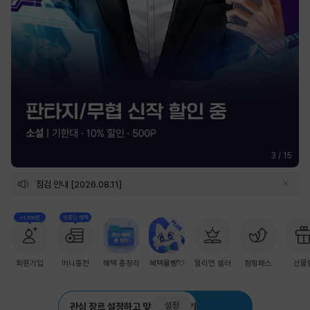
3
/
15
점검 안내 [2026.08.11]
+1,000원
첫충전 혜택
회원가입
머니충전
혜택 총정리
혜택몰빵💘
밀리언 셀러
점핑패스
선물
설정
관심 장르 설정하고 맞춤 추천 받기