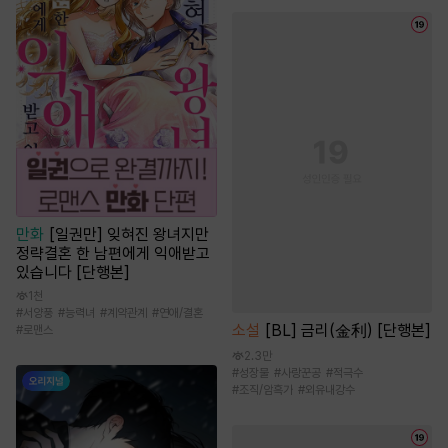
만화
[일권만] 잊혀진 왕녀지만
정략결혼 한 남편에게 익애받고
있습니다 [단행본]
1천
#
서양풍
#
능력녀
#
계약관계
#
연애/결혼
소설
[BL] 금리(金利) [단행본]
#
로맨스
2.3만
#
성장물
#
사랑꾼공
#
적극수
#
조직/암흑가
#
외유내강수