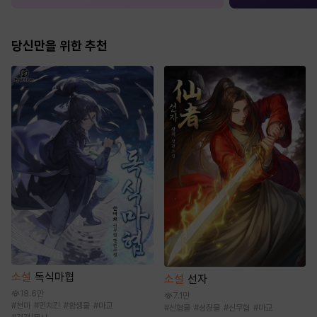
당신만을 위한 추천
소설
독식마협
소설
선자
18.6만
7.1만
#
천마
#
먼치킨
#
환생물
#
마교
#
선협물
#
성장물
#
신무협
#
마교