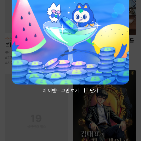
소설
[BL] 소문난 오메가 [단행
소설
실패한 재벌 2세가 투자를
본]
잘함 [단행본]
1.4만
4만
#
피폐물
#
헌신수
#
3인칭시점
#
할리킹
#
현대판타지
#
회귀물
#
재벌물
#
사랑꾼공
이 이벤트 그만 보기
닫기