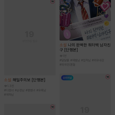
소설
나의 완벽한 쿼터백 남자친
구 [단행본]
1천
#
달달물
#
재벌남
#
집착남
#
외유내강
#
외국인/혼혈
소설
해일주의보 [단행본]
1.3천
#
다정녀
#
순정남
#
평범녀
#
유혹남
#
계략남