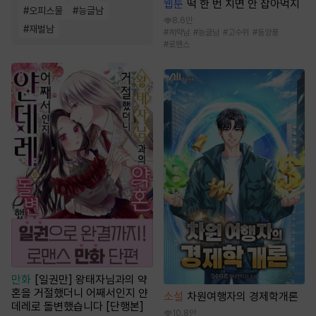
웹툰
떡 한 번 치면 안 잡아먹지
#
오피스물
#
능글남
8.6만
#
재벌남
#
계략남
#
능글남
#
고수위
#
동양풍
#
로맨스
만화
[일권만] 왕태자님과의 약
혼을 거절했더니 어째서인지 얀
소설
차원여행자의 경제학개론
데레로 돌변했습니다 [단행본]
10.8만