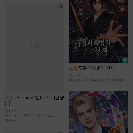
소설
무공 파훼법의 천재
2.8만
#
통쾌함
#
학사
#
유쾌함
#
책사
#
먼치킨
소설
[BL] 닥터 앤 비스트 [단행
본]
9.2천
#
질투
#
광공
#
3인칭시점
#
하드코어
#
능욕공