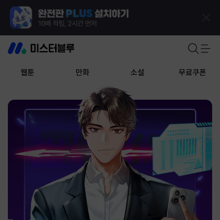
웹툰
만화
소설
무료쿠폰