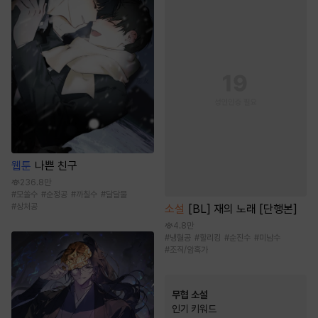
웹툰
나쁜 친구
236.8만
#
모쏠수
#
순정공
#
까칠수
#
달달물
#
상처공
소설
[BL] 재의 노래 [단행본]
4.8만
#
냉혈공
#
할리킹
#
순진수
#
미남수
#
조직/암흑가
무협 소설
인기 키워드