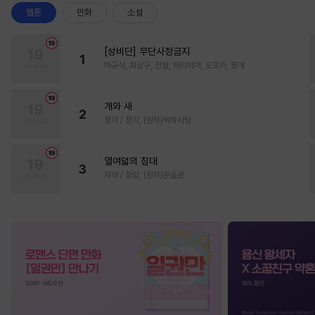
웹툰
만화
소설
[성비단] 무단사정금지
1
마규식, 피상구, 진월, 테리야끼, 오프카, 뚱개
개와 새
2
정각 / 정각, (원작)박하사탕
열여덟의 침대
3
자태 / 청담, (원작)문슬로