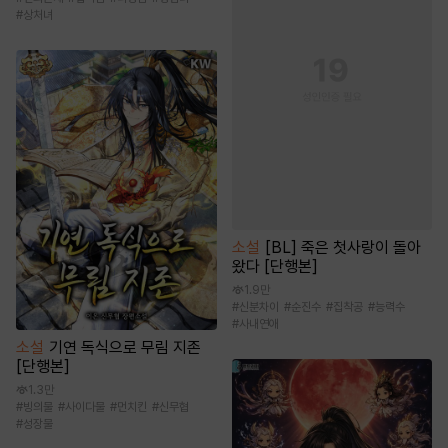
#
상처녀
소설
[BL] 죽은 첫사랑이 돌아
왔다 [단행본]
1.9만
#
신분차이
#
순진수
#
집착공
#
능력수
#
사내연애
소설
기연 독식으로 무림 지존
[단행본]
1.3만
#
빙의물
#
사이다물
#
먼치킨
#
신무협
#
성장물