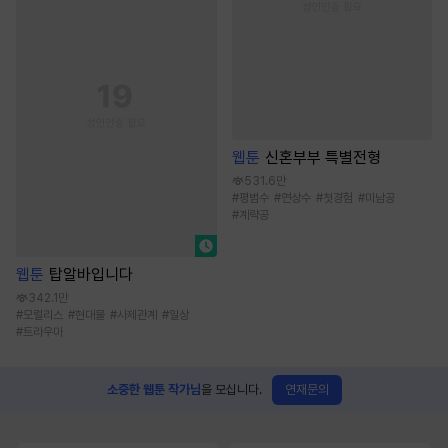
웹툰
신혼부부 특별전형
531.6만
#
평범수
#
연상수
#
첫경험
#
미남공
#
계략공
웹툰
탑알바입니다
342.1만
#
모럴리스
#
현대물
#
사제관계
#
일상
#
트라우마
연재문의
소중한 웹툰 작가님
을 모십니다.