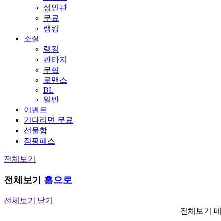
성인관
무료
랭킹
소설
랭킹
판타지
무협
로맨스
BL
일반
이벤트
기다리면 무료
선물함
점핑패스
전체보기
전체보기
홈으로
전체보기 닫기
전체보기 