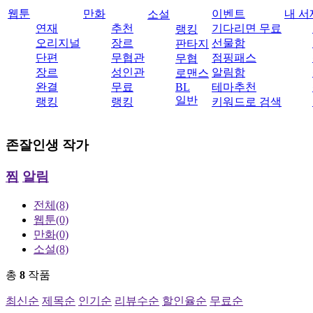
웹툰
만화
이벤트
내 서
소설
연재
추천
기다리면 무료
랭킹
오리지널
장르
선물함
판타지
단편
무협관
점핑패스
무협
장르
성인관
알림함
로맨스
완결
무료
BL
테마추천
일반
랭킹
랭킹
키워드로 검색
존잘인생
작가
찜
알림
전체
(8)
웹툰
(0)
만화
(0)
소설
(8)
총
8
작품
최신순
제목순
인기순
리뷰수순
할인율순
무료순