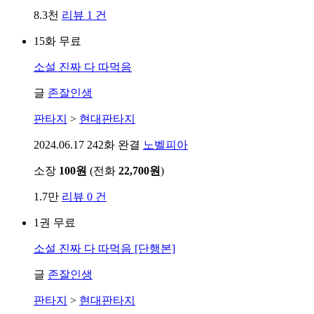
8.3천
리뷰 1 건
15화 무료
소설
진짜 다 따먹음
글
존잘인생
판타지
>
현대판타지
2024.06.17
242화 완결
노벨피아
소장
100원
(전화
22,700원
)
1.7만
리뷰 0 건
1권 무료
소설
진짜 다 따먹음 [단행본]
글
존잘인생
판타지
>
현대판타지