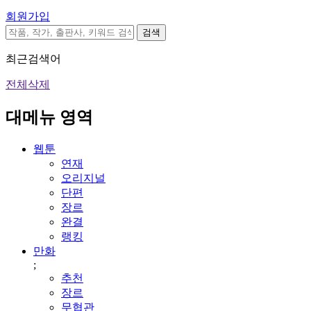
회원가입
검색
최근검색어
전체삭제
대메뉴 영역
웹툰
연재
오리지널
단편
장르
완결
랭킹
만화
;
추천
장르
무협관