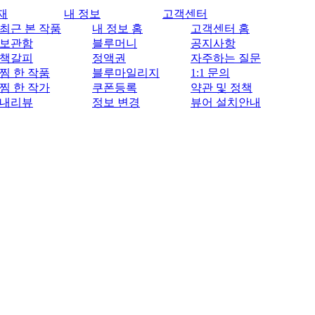
재
내 정보
고객센터
최근 본 작품
내 정보 홈
고객센터 홈
보관함
블루머니
공지사항
책갈피
정액권
자주하는 질문
찜 한 작품
블루마일리지
1:1 문의
찜 한 작가
쿠폰등록
약관 및 정책
내리뷰
정보 변경
뷰어 설치안내