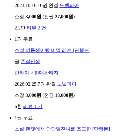
2023.10.16
10권 완결
노벨피아
소장
3,000원
(전권
27,000원
)
2.2만
리뷰 2 건
1권 무료
소설
여동생이랑 비밀 레슨 [단행본]
글
존잘인생
판타지
>
현대판타지
2026.02.25
7권 완결
노벨피아
소장
3,000원
(전권
18,000원
)
6천
리뷰 1 건
1권 무료
소설
랜챗에서 담당일진녀를 조교함 [단행본]