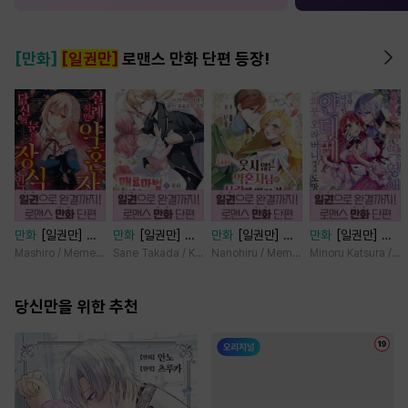
[만화]
[일권만]
로맨스 만화 단편 등장!
만화
[일권만] 실
만화
[일권만] 매
만화
[일권만] 웃
만화
[일권만] 기
례지만 약혼자님,
료 마법에 걸린 척
지 않는 약혼자님
억상실 악역 영애
Mashiro / Memeko
Sane Takada / Koki Fuyutsuki
Nanohiru / Memeko
Minoru Katsura / M
당신의 눈은 장식
했더니 냉담했던
이 사랑에 빠진 건
는 공략 대상인 얀
인가요? [단행본]
약혼자가 맹목적인
변장한 저인 것 같
데레 의붓 오라버
당신만을 위한 추천
사랑꾼이 되었습니
습니다 [단행본]
니에게서 도망칠
다 [단행본]
수가 없다 [단행
본]