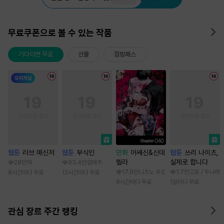
무료쿠폰으로 볼 수 있는 작품
기다리면 무료
선물
점핑패스
웹툰
러브 메신저
웹툰
부식인
만화
어쌔신&신데
웹툰
쓰리 나이츠,
렐라
실제로 합니다
28만
딱
93.4만
임애주
17.9만
나츠노 유조
1.7만
고토 / 두나래
8시간마다 무료
12시간마다 무료
6시간마다 무료
1일마다 무료
관심 장르 주간 랭킹