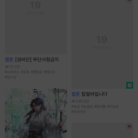
웹툰
[성비단] 무단사정금지
75.5만
#
시리어스
#
유혹
#
평범공
#
페티쉬
#
원나잇
웹툰
탑알바입니다
346.8만
#
일상
#
능글공
#
현대물
#
미남공
#
트라우마