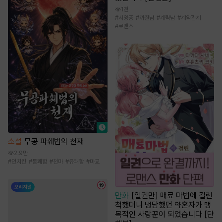
1천
#
서양풍
#
까칠남
#
계략남
#
계약관계
#
로맨스
소설
무공 파훼법의 천재
2.9만
#
먼치킨
#
통쾌함
#
천마
#
유쾌함
#
마교
만화
[일권만] 매료 마법에 걸린
척했더니 냉담했던 약혼자가 맹
목적인 사랑꾼이 되었습니다 [단