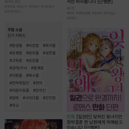
저만 바라봅니다 [단행본]
160.8만
#
계략공
#
임신수
#
연상수
#
다공일수
1천
#
오메가버스
#
부부
#
연애/결혼
#
능력녀
#
무심남
#
로맨스
무협 소설
인기 키워드
#
환생물
#
비장함
#
회귀물
#
유쾌함
#
빙의물
#
생존물
#
고독함
#
성장물
#
검객/무사
#
통쾌함
#
귀환물
#
복수물
#
천하제일인
#
천마
#
차원이동물
#
먼치킨
#
정파
#
사이다물
#
잔잔함
#
마교
만화
[일권만] 잊혀진 왕녀지만
정략결혼 한 남편에게 익애받고
있습니다 [단행본]