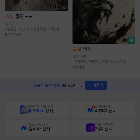
소설
팔면도도
12만
#
성장물
#
먼치킨
#
전통무협
#
비장함
#
검객/무사
소설
검치
11.9만
#
전통무협
#
비장함
#
통쾌함
#
성장물
#
먼치킨
연재문의
소중한 웹툰 작가님
을 모십니다.
10배 적립, 2시간 먼저
원스토어에서
완전판+
설치
완전판 설치
Google Play에서
무협만화 플랫폼
일반판 설치
강툰 설치