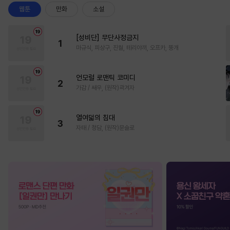
웹툰
만화
소설
[성비단] 무단사정금지
1
마규식, 피상구, 진월, 테리야끼, 오프카, 뚱개
언모럴 로맨틱 코미디
2
가감 / 쌔우, (원작)곽겨자
열여덟의 침대
3
자태 / 청담, (원작)문슬로