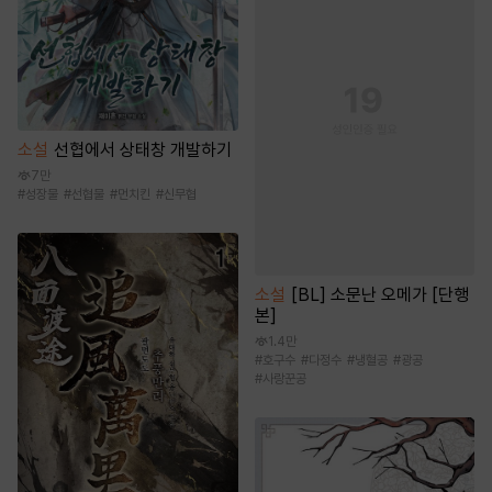
소설
선협에서 상태창 개발하기
7만
#
성장물
#
선협물
#
먼치킨
#
신무협
소설
[BL] 소문난 오메가 [단행
본]
1.4만
#
호구수
#
다정수
#
냉혈공
#
광공
#
사랑꾼공