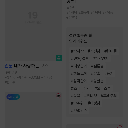
행본]
1천
#
다정남
#
초능력
#
철벽녀
#
서양풍
#
까칠남
성인 웹툰/만화
인기 키워드
#
짝사랑
#
직진남
#
현대물
#
연애/결혼
#
계약관계
웹툰
내가 사랑하는 보스
#
여성인기
#
절륜남
61.4만
#
하드코어
#
유혹
#
동거
#
첫사랑
#
페티쉬
#
BDSM
#
미인공
#
삼각관계
#
능글남
#
변태수
#
스테디셀러
#
오피스물
#
능욕
#
원나잇
#
후방주의
#
고수위
#
다정남
#
모럴리스