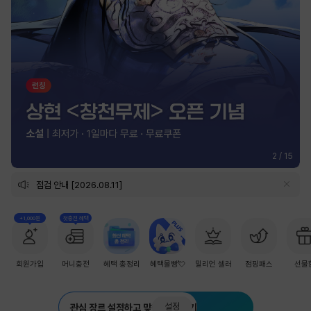
2
/
15
점검 안내 [2026.08.11]
+1,000원
첫충전 혜택
회원가입
머니충전
혜택 총정리
혜택몰빵💘
밀리언 셀러
점핑패스
선물
설정
관심 장르 설정하고 맞춤 추천 받기