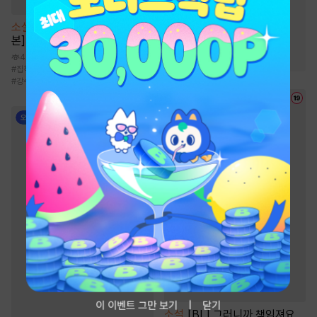
#
이세계물
#
동물
#
역사/시대물
#
영상화
소설
[BL] 알파 프라이드 [단행
#
연애/결혼
#
환생물
본]
#
성장물
4.1만
#
집착공
#
재벌공
#
소꿉친구
#
배틀연애
#
강수
이 이벤트 그만 보기
닫기
소설
[BL] 그러니까 책임져요