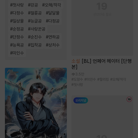
#
첫사랑
#
강공
#
오해/착각
#
다정수
#
절륜공
#
달달물
#
일상물
#
능글공
#
다정공
#
순정공
#
사랑꾼공
#
단정수
#
순진수
#
연하공
#
능욕공
#
집착공
#
상처수
#
미인수
소설
[BL] 언페어 헤이터 [단행
본]
3.5만
#
도망수
#
미인수
#
할리킹
#
오해/착각
#
첫사랑