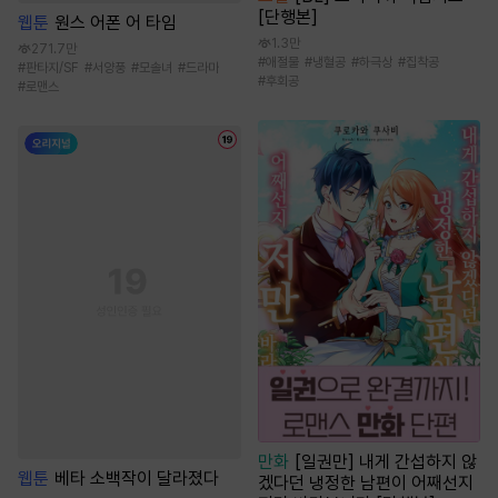
[단행본]
웹툰
원스 어폰 어 타임
1.3만
271.7만
#
애절물
#
냉혈공
#
하극상
#
집착공
#
판타지/SF
#
서양풍
#
모솔녀
#
드라마
#
후회공
#
로맨스
만화
[일권만] 내게 간섭하지 않
웹툰
베타 소백작이 달라졌다
겠다던 냉정한 남편이 어째선지