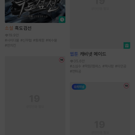
소설
흑도검선
19.9만
#
사이다물
#
신무협
#
통쾌함
#
복수물
#
먼치킨
웹툰
캐비넷 메이드
35.6만
#
소심수
#
학원/캠퍼스
#
짝사랑
#
미인공
#
연하공