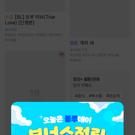
소설
[BL] 트루 러브(True
Love) [단행본]
6.8만
#
절륜공
#
외유내강수
#
재벌공
#
츤데레수
#
현대물
웹툰
개와 새
765.7만
#
집착공
#
강수
#
소설원작
#
현대물
#
알파공
장르+ 웹툰/만화
인기 키워드
#
음식
#
복수물
#
초능력
#
힐링물
#
오피스물
#
현대물
#
우정
#
다정남
#
인외존재
#
소설원작
#
친구
#
복수
#
동양풍