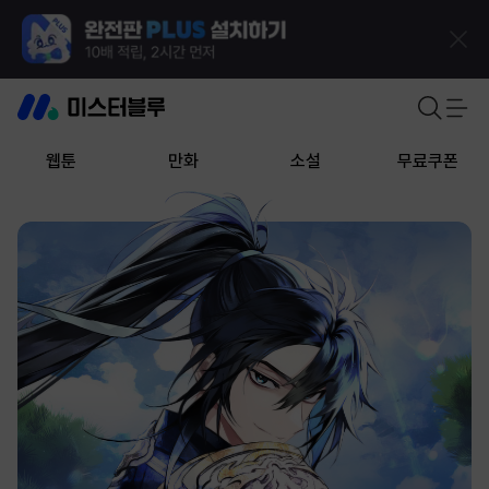
웹툰
만화
소설
무료쿠폰