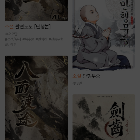
소설
팔면도도 [단행본]
2.2만
#
검객/무사
#
복수물
#
먼치킨
#
전통무협
#
비장함
소설
만행무승
3만