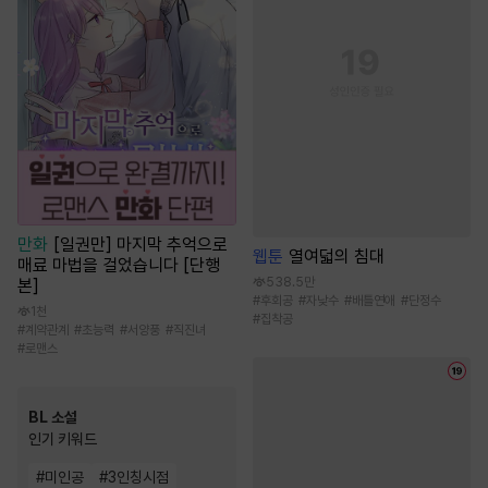
만화
[일권만] 마지막 추억으로
웹툰
열여덟의 침대
매료 마법을 걸었습니다 [단행
538.5만
본]
#
후회공
#
자낮수
#
배틀연애
#
단정수
1천
#
집착공
#
계약관계
#
초능력
#
서양풍
#
직진녀
#
로맨스
BL 소설
인기 키워드
#
미인공
#
3인칭시점