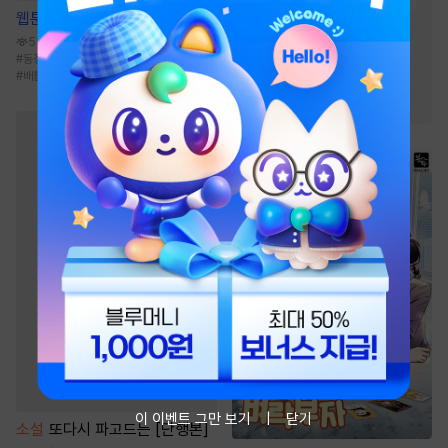
웹툰
열여덟의 침대
#
까칠남
#
연애/결혼
538.1만
#
친구>연인
#
서양풍
#
동정공
#
금사빠수
#
집착공
#
친구>연인
#
첫사랑
#
트라우마
#
배틀연애
#
오피스물
이 이벤트 그만 보기
닫기
소설
또다시 파고드는 [단행본]