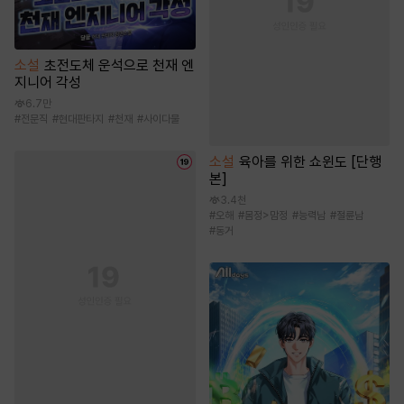
소설
초전도체 운석으로 천재 엔
지니어 각성
6.7만
#
전문직
#
현대판타지
#
천재
#
사이다물
소설
육아를 위한 쇼윈도 [단행
본]
3.4천
#
오해
#
몸정>맘정
#
능력남
#
절륜남
#
동거