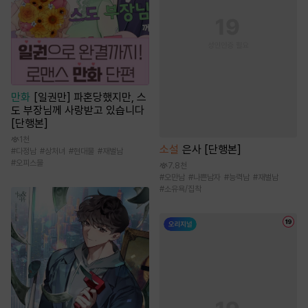
만화
[일권만] 파혼당했지만, 스
도 부장님께 사랑받고 있습니다
[단행본]
1천
소설
은사 [단행본]
#
다정남
#
상처녀
#
현대물
#
재벌남
#
오피스물
7.8천
#
오만남
#
나쁜남자
#
능력남
#
재벌남
#
소유욕/집착