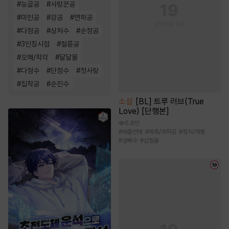
#
능글공
#
사랑꾼공
#
미인공
#
강공
#
연하공
#
다정공
#
상처수
#
순정공
#
3인칭시점
#
절륜공
#
오해/착각
#
달달물
#
다정수
#
단정수
#
첫사랑
#
집착공
#
순진수
소설
[BL] 트루 러브(True
Love) [단행본]
6.8만
#
배틀연애
#
복흑/계략공
#
정치/재벌
#
얼빠수
#
삽질물