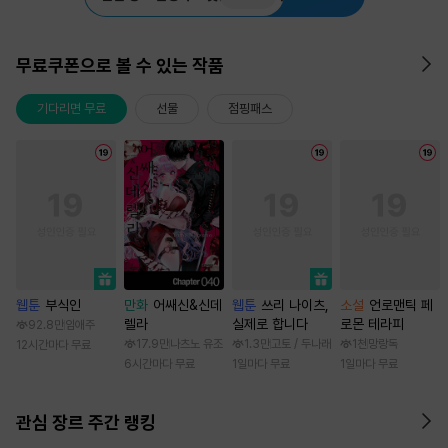
무료쿠폰으로 볼 수 있는 작품
기다리면 무료
선물
점핑패스
웹툰
부식인
만화
어쌔신&신데
웹툰
쓰리 나이츠,
소설
언로맨틱 페
렐라
실제로 합니다
로몬 테라피
92.8만
임애주
17.9만
나츠노 유조
1.3만
고토 / 두나래
1천
망랑독
12시간마다 무료
6시간마다 무료
1일마다 무료
1일마다 무료
관심 장르 주간 랭킹