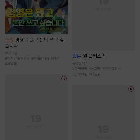
소설
경영은 됐고 돈만 쓰고 싶
습니다
3.7만
웹툰
원 플러스 투
#
먼치킨
#
환생물
#
현대판타지
#
천재
95.1만
#
재벌물
#
무뚝뚝공
#
능글공
#
학원/캠퍼스
#
갭모에공
#
대물공