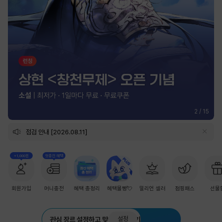
2
/
15
점검 안내 [2026.08.11]
+1,000원
첫충전 혜택
회원가입
머니충전
혜택 총정리
혜택몰빵💘
밀리언 셀러
점핑패스
선물
설정
관심 장르 설정하고 맞춤 추천 받기