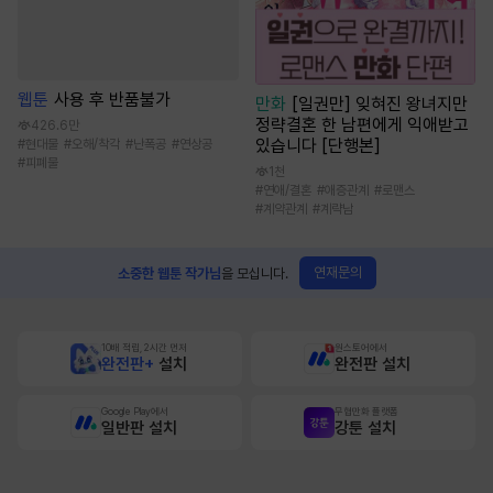
웹툰
사용 후 반품불가
만화
[일권만] 잊혀진 왕녀지만
정략결혼 한 남편에게 익애받고
426.6만
있습니다 [단행본]
#
현대물
#
오해/착각
#
난폭공
#
연상공
#
피폐물
1천
#
연애/결혼
#
애증관계
#
로맨스
#
계약관계
#
계략남
연재문의
소중한 웹툰 작가님
을 모십니다.
10배 적립, 2시간 먼저
원스토어에서
완전판+
설치
완전판 설치
Google Play에서
무협만화 플랫폼
일반판 설치
강툰 설치