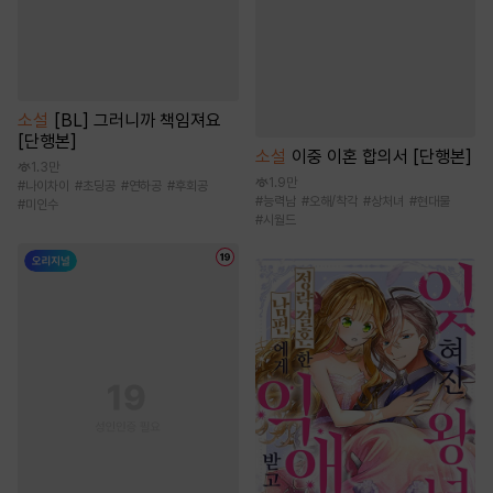
소설
[BL] 그러니까 책임져요
[단행본]
소설
이중 이혼 합의서 [단행본]
1.3만
1.9만
#
나이차이
#
초딩공
#
연하공
#
후회공
#
능력남
#
오해/착각
#
상처녀
#
현대물
#
미인수
#
시월드