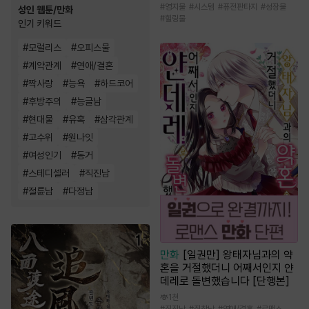
#
영지물
#
시스템
#
퓨전판타지
#
성장물
성인 웹툰/만화
#
힐링물
인기 키워드
#
모럴리스
#
오피스물
#
계약관계
#
연애/결혼
#
짝사랑
#
능욕
#
하드코어
#
후방주의
#
능글남
#
현대물
#
유혹
#
삼각관계
#
고수위
#
원나잇
#
여성인기
#
동거
#
스테디셀러
#
직진남
#
절륜남
#
다정남
만화
[일권만] 왕태자님과의 약
혼을 거절했더니 어째서인지 얀
데레로 돌변했습니다 [단행본]
1천