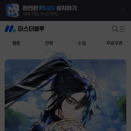
웹툰
만화
소설
무료쿠폰