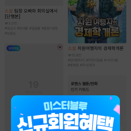
소설
팀장 오빠와 회의실에서
[단행본]
3.5천
#
애교녀
#
현대물
#
달달물
#
몸정>맘정
#
능글남
소설
차원여행자의 경제학개론
10.8만
#
현대판타지
#
차원이동물
#
사이다물
#
통쾌함
#
주식/투자
로맨스 웹툰/만화
인기 키워드
#
역사/시대물
#
성장물
#
재벌남
#
힐링물
#
동거
#
재회물
#
계약관계
#
다정남
#
친구
#
현대물
#
짝사랑
#
능글남
#
직진녀