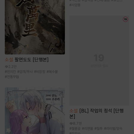
#
직진남
#
집착남
#
연애/결혼
#
로맨스
#
서양풍
소설
팔면도도 [단행본]
2.2만
#
먼치킨
#
검객/무사
#
비장함
#
복수물
#
전통무협
소설
[BL] 작업의 정석 [단행
본]
8.7천
#
절륜공
#
리맨물
#
질투
#
라이벌/앙숙
#
잔망수