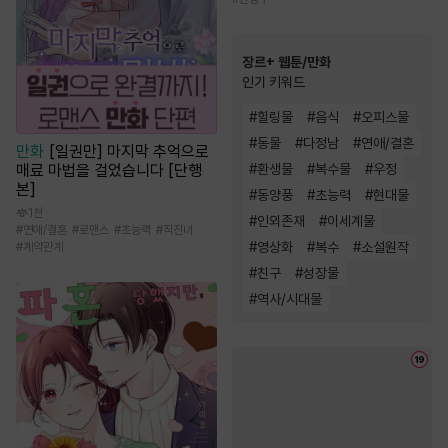
장르+ 웹툰/만화
인기 키워드
#
힐링물
#
음식
#
오피스물
#
동물
#
다정남
#
연애/결혼
만화
[일권만] 마지막 추억으로
매료 마법을 걸었습니다 [단행
#
환생물
#
복수물
#
우정
본]
#
동양풍
#
초능력
#
현대물
1천
#
인외존재
#
이세계물
#
연애/결혼
#
로맨스
#
초능력
#
직진녀
#
영상화
#
복수
#
소설원작
#
계약관계
#
친구
#
성장물
#
역사/시대물