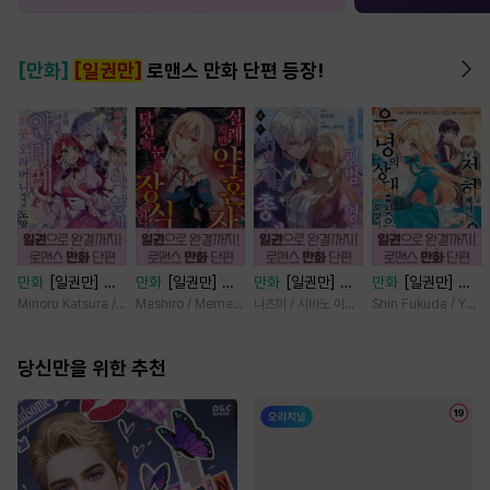
[만화]
[일권만]
로맨스 만화 단편 등장!
만화
[일권만] 기
만화
[일권만] 실
만화
[일권만] 모
만화
[일권만] 전
억상실 악역 영애
례지만 약혼자님,
든 것을 포기한 평
하께서는 오늘도
Minoru Katsura / Mizune
Mashiro / Memeko
나츠미 / 시바노 이즈미
Shin Fukuda / Yoko
는 공략 대상인 얀
당신의 눈은 장식
범한 영애는 젊은
운명의 상대를 찾
데레 의붓 오라버
인가요? [단행본]
빙제의 총애를 받
으신 모양이네요
니에게서 도망칠
당신만을 위한 추천
는다 [단행본]
(웃음) [단행본]
수가 없다 [단행
본]