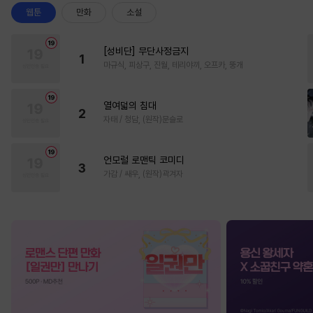
웹툰
만화
소설
[성비단] 무단사정금지
1
마규식, 피상구, 진월, 테리야끼, 오프카, 뚱개
열여덟의 침대
2
자태 / 청담, (원작)문슬로
언모럴 로맨틱 코미디
3
가감 / 쌔우, (원작)곽겨자