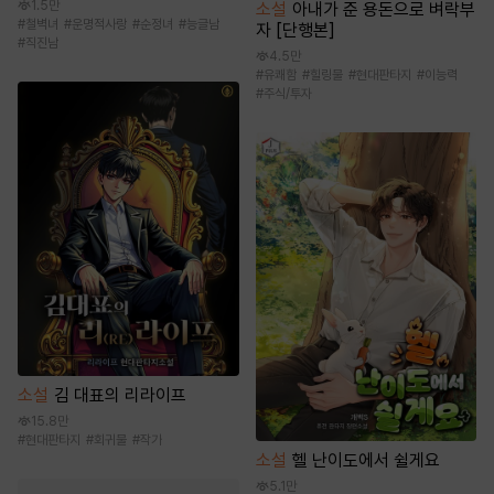
1.5만
소설
아내가 준 용돈으로 벼락부
#
철벽녀
#
운명적사랑
#
순정녀
#
능글남
자 [단행본]
#
직진남
4.5만
#
유쾌함
#
힐링물
#
현대판타지
#
이능력
#
주식/투자
소설
김 대표의 리라이프
15.8만
#
현대판타지
#
회귀물
#
작가
소설
헬 난이도에서 쉴게요
5.1만