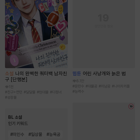
소설
나의 완벽한 쿼터백 남자친
웹툰
어린 사냥개와 늙은 범
구 [단행본]
6.1만
#
문란수
#
대물공
#
미남공
#
나이차커플
1천
#
능력수
#
친구>연인
#
달달물
#
현대물
#
다정녀
#
성장물
BL 소설
인기 키워드
#
미인수
#
일상물
#
능욕공