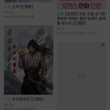
소설
신객 [단행본]
7.8만
만화
[일권만] 모든 것을 포기한
#
복수물
#
신무협
#
성장물
평범한 영애는 젊은 빙제의 총애
를 받는다 [단행본]
1천
#
직진남
#
서양풍
#
로맨스
#
상처녀
소설
천산칠금생 [단행본]
2.6만
#
전통무협
#
성장물
#
비장함