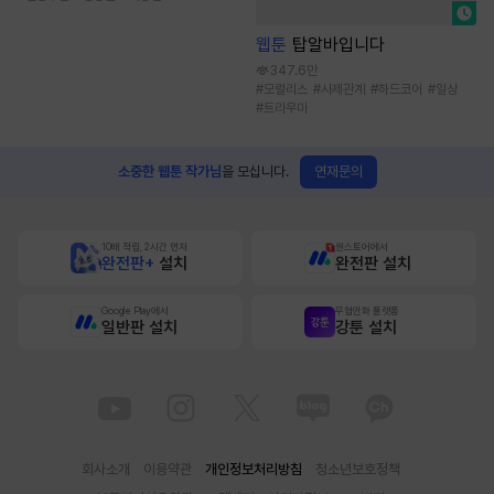
웹툰
탑알바입니다
347.6만
#
모럴리스
#
사제관계
#
하드코어
#
일상
#
트라우마
연재문의
소중한 웹툰 작가님
을 모십니다.
10배 적립, 2시간 먼저
원스토어에서
완전판+
설치
완전판 설치
Google Play에서
무협만화 플랫폼
일반판 설치
강툰 설치
회사소개
이용약관
개인정보처리방침
청소년보호정책