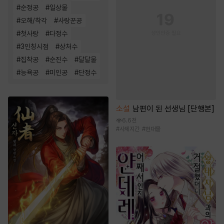
#
순정공
#
일상물
#
오해/착각
#
사랑꾼공
#
첫사랑
#
다정수
#
3인칭시점
#
상처수
#
집착공
#
순진수
#
달달물
#
능욕공
#
미인공
#
단정수
소설
남편이 된 선생님 [단행본]
6.6천
#
사제지간
#
현대물