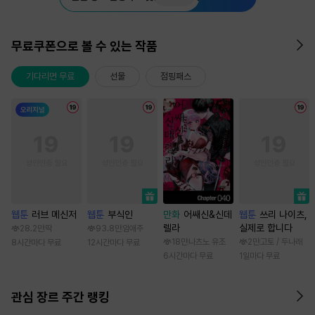
무료쿠폰으로 볼 수 있는 작품
기다리면 무료
선물
점핑패스
웹툰
러브 메신저
웹툰
부식인
만화
어쌔신&신데
웹툰
쓰리 나이츠,
렐라
실제로 합니다
28.2만
딱
93.8만
임애주
18만
나츠노 유조
2만
고토 / 두나래
8시간마다 무료
12시간마다 무료
6시간마다 무료
1일마다 무료
관심 장르 주간 랭킹