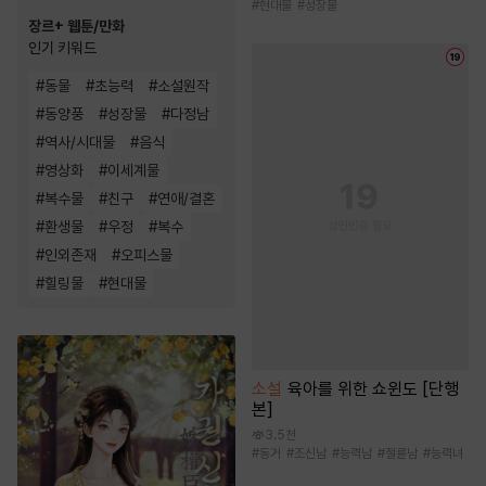
#
현대물
#
성장물
장르+ 웹툰/만화
인기 키워드
#
동물
#
초능력
#
소설원작
#
동양풍
#
성장물
#
다정남
#
역사/시대물
#
음식
#
영상화
#
이세계물
#
복수물
#
친구
#
연애/결혼
#
환생물
#
우정
#
복수
#
인외존재
#
오피스물
#
힐링물
#
현대물
소설
육아를 위한 쇼윈도 [단행
본]
3.5천
#
동거
#
조신남
#
능력남
#
절륜남
#
능력녀