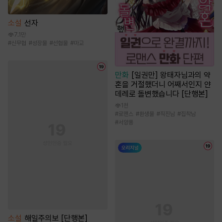
소설
선자
7.1만
#
신무협
#
성장물
#
선협물
#
마교
만화
[일권만] 왕태자님과의 약
혼을 거절했더니 어째서인지 얀
데레로 돌변했습니다 [단행본]
1천
#
로맨스
#
환생물
#
직진남
#
집착남
#
서양풍
소설
해일주의보 [단행본]