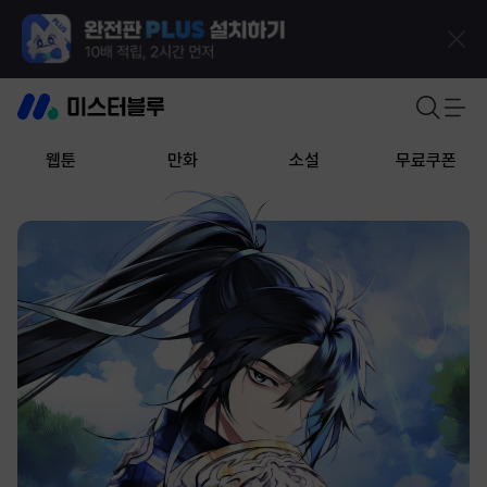
웹툰
만화
소설
무료쿠폰