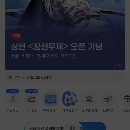
2
/
15
점검 안내 [2026.08.11]
+1,000원
첫충전 혜택
회원가입
머니충전
혜택 총정리
혜택몰빵💘
밀리언 셀러
점핑패스
선물
설정
관심 장르 설정하고 맞춤 추천 받기