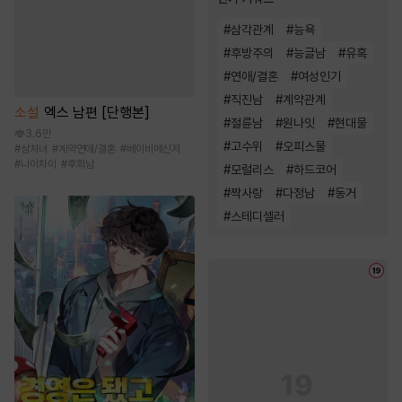
#
삼각관계
#
능욕
#
후방주의
#
능글남
#
유혹
#
연애/결혼
#
여성인기
#
직진남
#
계약관계
소설
엑스 남편 [단행본]
#
절륜남
#
원나잇
#
현대물
3.6만
#
고수위
#
오피스물
#
상처녀
#
계약연애/결혼
#
베이비메신저
#
나이차이
#
후회남
#
모럴리스
#
하드코어
#
짝사랑
#
다정남
#
동거
#
스테디셀러