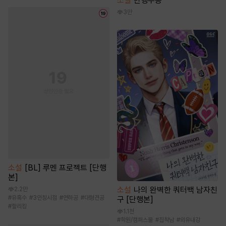
소설
만행무승
3만
소설
[BL] 루멘 프로젝트 [단행
본]
소설
나의 완벽한 쿼터백 남자친
2.2만
#
유혹수
#
3인칭시점
#
연하공
#
대형견공
구 [단행본]
#
할리킹
1.1천
#
학원/캠퍼스물
#
집착남
#
외유내강