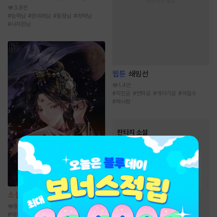
3.8천
#
능력남
#
츤데레남
#
동정남
#
계략남
#
사차원남
웹툰
쇄빙선
1.4만
#
직진공
#
연하공
#
개아가공
#
까칠수
#
짝사랑
판타지 소설
인기 키워드
#
회귀물
#
이능력
#
시스템
#
생존물
#
빙의물
#
환생물
#
비장함
#
전문직
#
유쾌함
소설
기비역습 [단행본]
#
통쾌함
#
먼치킨
8.4천
#
게임시스템
#
스포츠물
#
여주중심
#
궁정물
#
갑을관계
#
능력녀