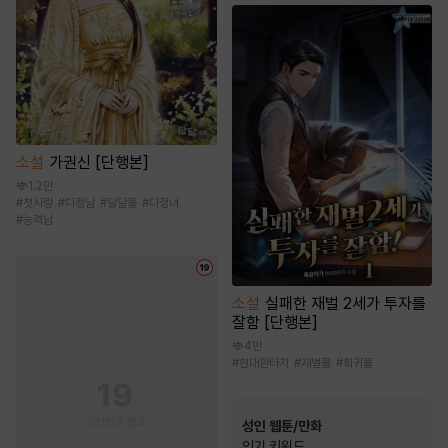
소설
가권신 [단행본]
1.2만
#
첫사랑
#
다정남
#
달달물
#
다정녀
#
능력남
소설
실패한 재벌 2세가 투자를
잘함 [단행본]
4만
#
현대판타지
#
재벌물
#
회귀물
성인 웹툰/만화
인기 키워드