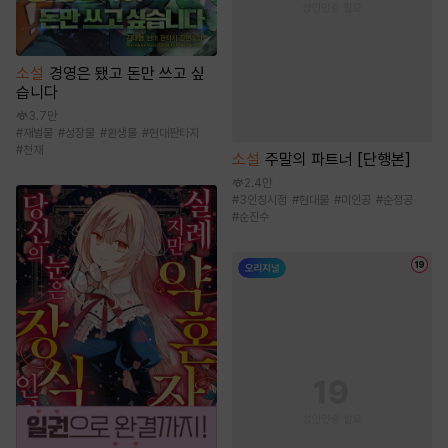
소설
경영은 됐고 돈만 쓰고 싶
습니다
3.7만
#
재벌물
#
성장물
#
환생물
#
현대판타지
#
천재
소설
주말의 파트너 [단행본]
2.4만
#
3인칭시점
#
현대물
#
미인공
#
순정공
#
순진수