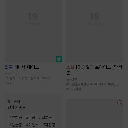
웹툰
캐비넷 메이드
소설
[BL] 알파 프라이드 [단행
본]
36.8만
#
연하공
#
미인공
#
집착공
#
짝사랑
4.1만
#
소심수
#
소꿉친구
#
강공
#
오메가버스
#
무심공
#
오해/착각
BL 소설
인기 키워드
#
연하공
#
강공
#
절륜공
#
능글공
#
미인수
#
다정공