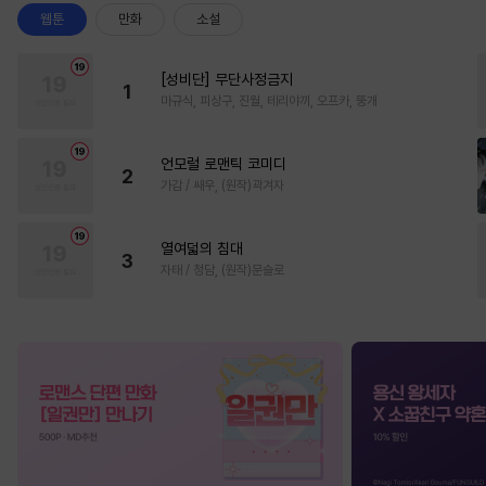
웹툰
만화
소설
[성비단] 무단사정금지
1
마규식, 피상구, 진월, 테리야끼, 오프카, 뚱개
언모럴 로맨틱 코미디
2
가감 / 쌔우, (원작)곽겨자
열여덟의 침대
3
자태 / 청담, (원작)문슬로