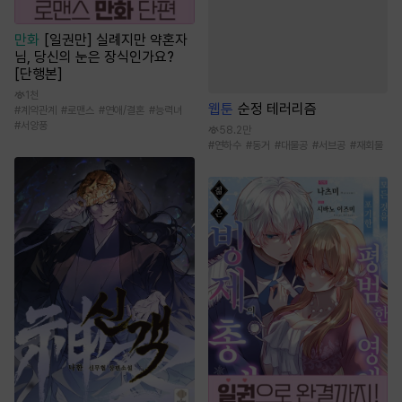
만화
[일권만] 실례지만 약혼자
님, 당신의 눈은 장식인가요?
[단행본]
1천
웹툰
순정 테러리즘
#
계약관계
#
로맨스
#
연애/결혼
#
능력녀
#
서양풍
58.2만
#
연하수
#
동거
#
대물공
#
서브공
#
재회물