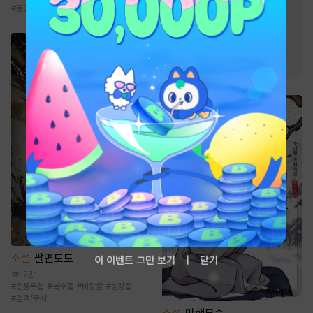
#
경영/기업
#
전쟁물
#
동양풍
#
복수물
#
성장물
#
차원이동물
#
천재
#
재벌물
소설
팔면도도
이 이벤트 그만 보기
닫기
12만
#
전통무협
#
복수물
#
비장함
#
성장물
#
검객/무사