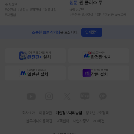
웹툰
원 플러스 투
8.3천
95.7만
#
순진녀
#
냉정남
#
직진남
#
외유내강
#
음침공
#
세같살
#
3P
#
미남공
#
능글공
#
재벌남
연재문의
소중한 웹툰 작가님
을 모십니다.
10배 적립, 2시간 먼저
원스토어에서
완전판+
설치
완전판 설치
Google Play에서
무협만화 플랫폼
일반판 설치
강툰 설치
회사소개
이용약관
개인정보처리방침
청소년보호정책
블루머니이용약관
고객센터
사업자정보
PC버전