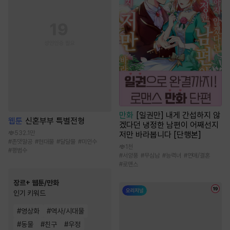
만화
[일권만] 내게 간섭하지 않
웹툰
신혼부부 특별전형
겠다던 냉정한 남편이 어째선지
532.1만
저만 바라봅니다 [단행본]
#
존댓말공
#
현대물
#
달달물
#
미인수
1천
#
평범수
#
서양풍
#
무심남
#
능력녀
#
연애/결혼
#
로맨스
장르+ 웹툰/만화
인기 키워드
#
영상화
#
역사/시대물
#
동물
#
친구
#
우정