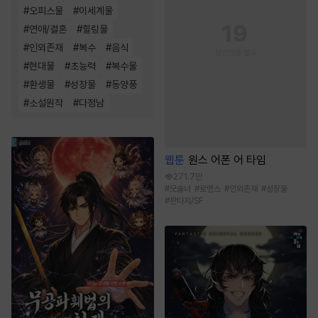
#
오피스물
#
이세계물
#
연애/결혼
#
힐링물
#
인외존재
#
복수
#
음식
#
현대물
#
초능력
#
복수물
#
환생물
#
성장물
#
동양풍
#
소설원작
#
다정남
웹툰
원스 어폰 어 타임
271.7만
#
모솔녀
#
로맨스
#
인외존재
#
성장물
#
판타지/SF