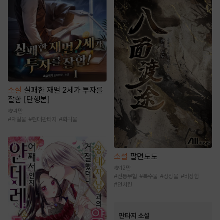
소설
실패한 재벌 2세가 투자를
잘함 [단행본]
4만
#
재벌물
#
현대판타지
#
회귀물
소설
팔면도도
12만
#
전통무협
#
복수물
#
성장물
#
비장함
#
먼치킨
판타지 소설