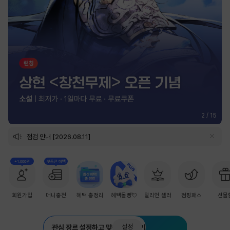
2
/
15
점검 안내 [2026.08.11]
+1,000원
첫충전 혜택
회원가입
머니충전
혜택 총정리
혜택몰빵💘
밀리언 셀러
점핑패스
선물
설정
관심 장르 설정하고 맞춤 추천 받기