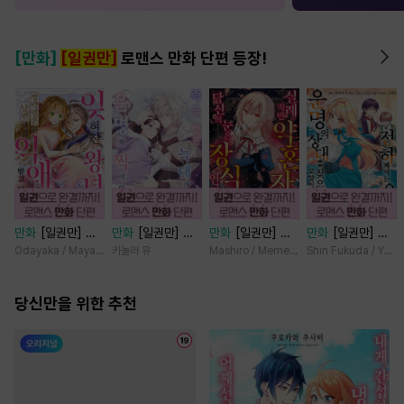
[만화]
[일권만]
로맨스 만화 단편 등장!
만화
[일권만] 잊
만화
[일권만] 죽
만화
[일권만] 실
만화
[일권만] 전
혀진 왕녀지만 정
을 뻔한 늑대가 운
례지만 약혼자님,
하께서는 오늘도
Odayaka / Maya Koike
카놀라 유
Mashiro / Memeko
Shin Fukuda / Yoko
략결혼 한 남편에
명의 짝이 되기까
당신의 눈은 장식
운명의 상대를 찾
게 익애받고 있습
지 [단행본]
인가요? [단행본]
으신 모양이네요
니다 [단행본]
당신만을 위한 추천
(웃음) [단행본]