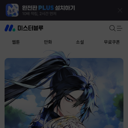
웹툰
만화
소설
무료쿠폰