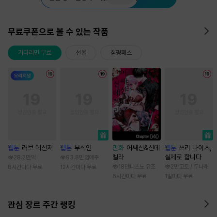
무료쿠폰으로 볼 수 있는 작품
기다리면 무료
선물
점핑패스
웹툰
러브 메신저
웹툰
부식인
만화
어쌔신&신데
웹툰
쓰리 나이츠,
렐라
실제로 합니다
28.2만
딱
93.8만
임애주
18만
나츠노 유조
2만
고토 / 두나래
8시간마다 무료
12시간마다 무료
6시간마다 무료
1일마다 무료
관심 장르 주간 랭킹