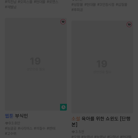
#
직진남
#
오피스물
#
현대물
#
로맨스
#
성장물
#
현대물
#
3인칭시점
#
삽질물
#
재벌남
#
후회공
웹툰
부식인
소설
육아를 위한 쇼윈도 [단행
93.8만
본]
#
능글공
#
시리어스
#
까칠수
#
변태
3.5천
#
고수위
#
오해
#
능력녀
#
능력남
#
다정녀
#
현대물