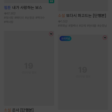
웹툰
내가 사랑하는 보스
61.8만
소설
또다시 파고드는 [단행본]
#
첫사랑
#
페티쉬
#
순정공
#
떡대수
1.5만
#
짝사랑
#
후회남
#
철벽녀
#
오해
#
현대물
#
순정남
소설
은사 [단행본]