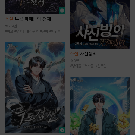
소설
무공 파훼법의 천재
2.9만
#
마교
#
먼치킨
#
신무협
#
천마
#
회귀물
소설
사신빙의
3만
#
빙의물
#
복수물
#
신무협