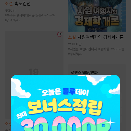
소설
흑도검선
20만
#
복수물
#
사이다물
#
성장물
#
신무협
#
검객/무사
소설
차원여행자의 경제학개론
10.8만
#
재벌물
#
현대판타지
#
통쾌함
#
사이다물
#
주식/투자
로맨스 웹툰/만화
인기 키워드
#
첫사랑
#
연애/결혼
#
재회물
#
계약관계
#
친구
#
서양풍
#
능글남
#
다정남
#
동거
#
오피스물
#
성장물
#
짝사랑
#
직진녀
#
힐링물
소설
해일주의보 [단행본]
#
트라우마
#
현대물
4천