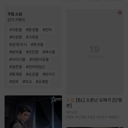
무협 소설
인기 키워드
#
귀환물
#
환생물
#
천마
#
비장함
#
고독함
#
검객/무사
#
회귀물
#
빙의물
#
잔잔함
#
복수물
#
사이다물
#
차원이동물
#
생존물
#
천하제일인
#
통쾌함
#
성장물
#
먼치킨
#
정파
#
마교
#
유쾌함
소설
[BL] 소문난 오메가 [단행
본]
1.4만
#
질투
#
사건물
#
광공
#
순정수
#
굴림수