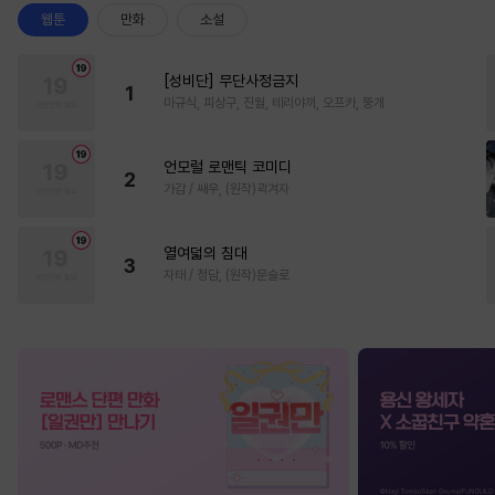
웹툰
만화
소설
[성비단] 무단사정금지
1
마규식, 피상구, 진월, 테리야끼, 오프카, 뚱개
언모럴 로맨틱 코미디
2
가감 / 쌔우, (원작)곽겨자
열여덟의 침대
3
자태 / 청담, (원작)문슬로