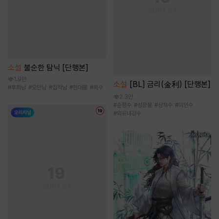
소설
불순한 탐닉 [단행본]
1.9만
소설
[BL] 금리(金利) [단행본]
#
후회남
#
오만남
#
집착남
#
현대물
#
복수
2.3만
#
순정수
#
성장물
#
상처수
#
미인수
#
외유내강수