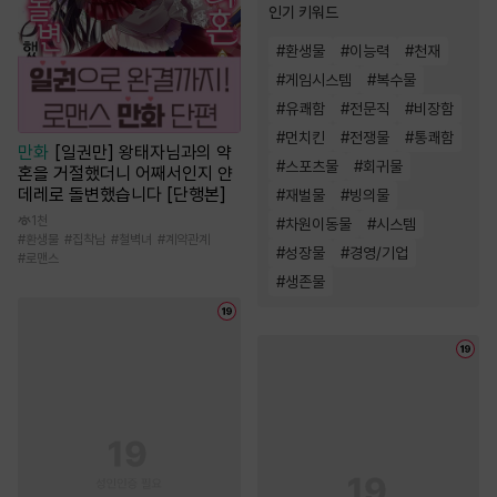
인기 키워드
#
환생물
#
이능력
#
천재
#
게임시스템
#
복수물
#
유쾌함
#
전문직
#
비장함
#
먼치킨
#
전쟁물
#
통쾌함
만화
[일권만] 왕태자님과의 약
#
스포츠물
#
회귀물
혼을 거절했더니 어째서인지 얀
데레로 돌변했습니다 [단행본]
#
재벌물
#
빙의물
1천
#
차원이동물
#
시스템
#
환생물
#
집착남
#
철벽녀
#
계약관계
#
성장물
#
경영/기업
#
로맨스
#
생존물