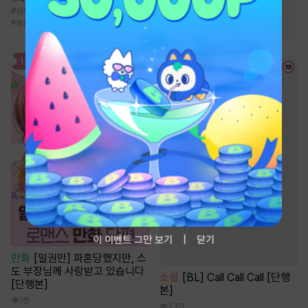
#
까칠남
#
친구>연인
#
상처녀
#
로맨틱코미디
#
철벽녀
#
순정녀
#
능글남
#
역사/시대물
#
재벌남
이 이벤트 그만 보기
닫기
만화
[일권만] 파혼당했지만, 스
도 부장님께 사랑받고 있습니다
소설
[BL] Call Call Call [단행
[단행본]
본]
1천
2.1만