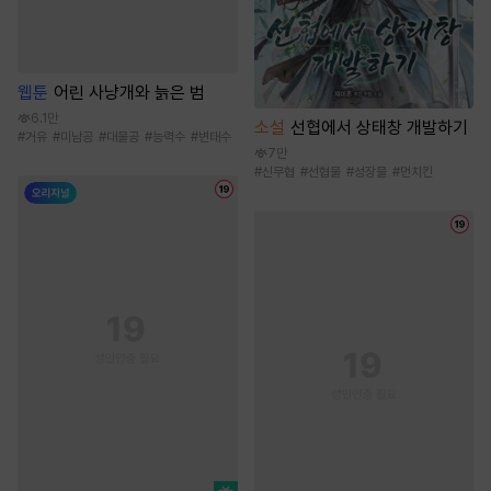
웹툰
어린 사냥개와 늙은 범
6.1만
소설
선협에서 상태창 개발하기
#
거유
#
미남공
#
대물공
#
능력수
#
변태수
7만
#
신무협
#
선협물
#
성장물
#
먼치킨