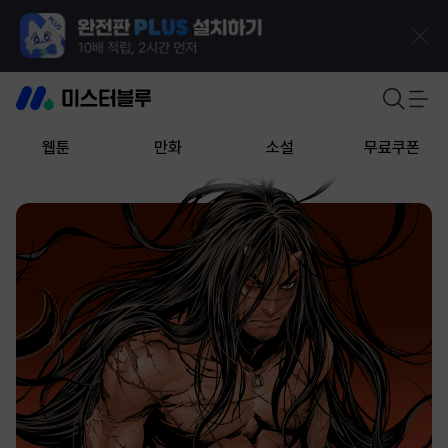
웹툰
만화
소설
무료쿠폰