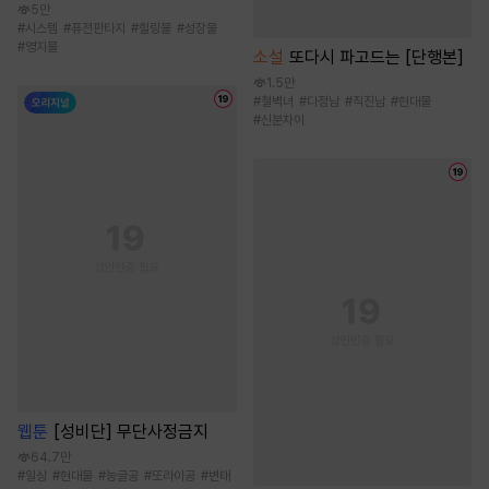
5만
#
시스템
#
퓨전판타지
#
힐링물
#
성장물
#
영지물
소설
또다시 파고드는 [단행본]
1.5만
#
철벽녀
#
다정남
#
직진남
#
현대물
#
신분차이
웹툰
[성비단] 무단사정금지
64.7만
#
일상
#
현대물
#
능글공
#
또라이공
#
변태