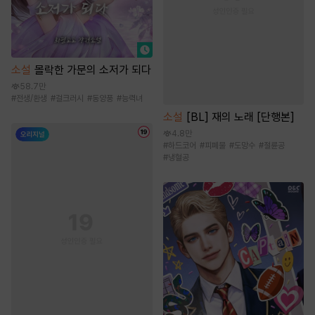
소설
몰락한 가문의 소저가 되다
58.7만
#
전생/환생
#
걸크러시
#
동양풍
#
능력녀
소설
[BL] 재의 노래 [단행본]
4.8만
#
하드코어
#
피폐물
#
도망수
#
절륜공
#
냉혈공