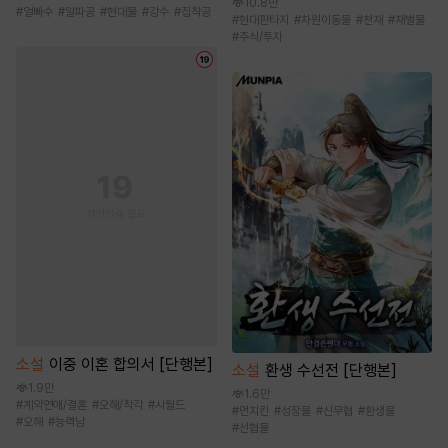
10.8만
#
얼빠수
#
알파공
#
현대물
#
강수
#
집착공
#
현대판타지
#
차원이동물
#
천재
#
재벌물
#
주식/투자
소설
이중 이혼 합의서 [단행본]
소설
환생 수선전 [단행본]
1.9만
1.6만
#
계약연애/결혼
#
오해/착각
#
시월드
#
먼치킨
#
성장물
#
신무협
#
환생물
#
오해
#
능력남
#
선협물