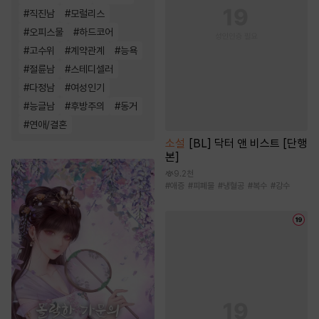
#
직진남
#
모럴리스
#
오피스물
#
하드코어
#
고수위
#
계약관계
#
능욕
#
절륜남
#
스테디셀러
#
다정남
#
여성인기
#
능글남
#
후방주의
#
동거
#
연애/결혼
소설
[BL] 닥터 앤 비스트 [단행
본]
9.2천
#
애증
#
피폐물
#
냉혈공
#
복수
#
강수