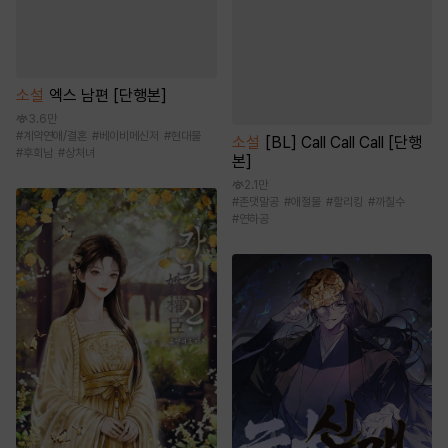
소설
엑스 남편 [단행본]
3.6만
#
계약연애/결혼
#
베이비메신저
#
현대물
소설
[BL] Call Call Call [단행
#
후회남
#
상처녀
본]
2.1만
#
존댓말공
#
애절물
#
할리킹
#
까칠수
#
연하공