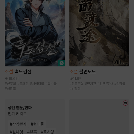
소설
흑도검선
소설
팔면도도
19.6만
11.9만
#
신무협
#
통쾌함
#
사이다물
#
복수물
#
전통무협
#
먼치킨
#
검객/무사
#
성장물
#
성장물
#
비장함
성인 웹툰/만화
인기 키워드
#
삼각관계
#
현대물
#
원나잇
#
유혹
#
짝사랑