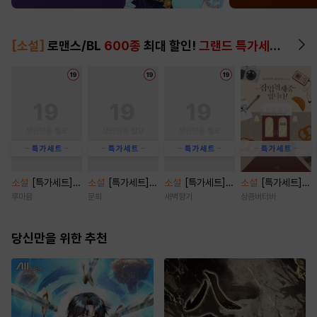
[소설]
로맨스/BL
600종
최대 할인!
그랜드 특가세트
▶
소설
[특가세트]
소설
[특가세트]
소설
[특가세트]
소설
[특가세트]
황제의 침실을 지
쿼터백의 터치다운
함부로 사랑 [단행
잠입취재 중입니
루마음
문희
새벽향기
상큼버터바
킵니다 [단행본]
[단행본]
본]
다! [단행본]
당신만을 위한 추천