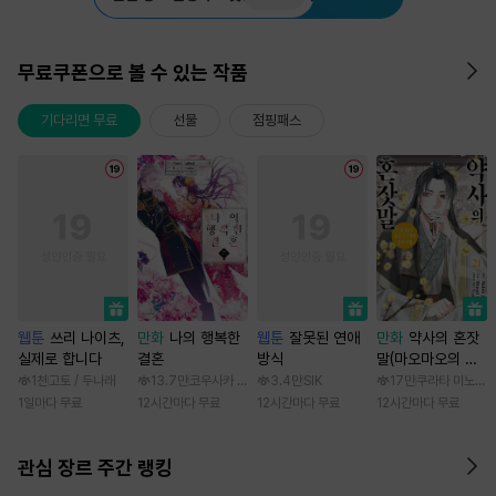
무료쿠폰으로 볼 수 있는 작품
기다리면 무료
선물
점핑패스
웹툰
쓰리 나이츠,
만화
나의 행복한
웹툰
잘못된 연애
만화
약사의 혼잣
실제로 합니다
결혼
방식
말(마오마오의 후
궁 수수께끼 풀이
1천
고토 / 두나래
13.7만
코우사카 리토 / 아기토기 아쿠미
3.4만
SIK
17만
쿠라타 미노지 /
수첩)
1일마다 무료
12시간마다 무료
12시간마다 무료
12시간마다 무료
관심 장르 주간 랭킹