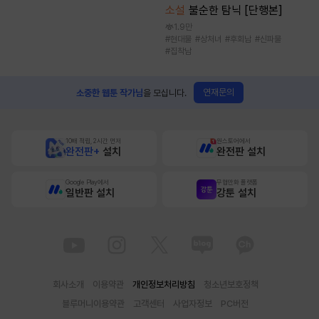
소설
불순한 탐닉 [단행본]
1.9만
#
현대물
#
상처녀
#
후회남
#
신파물
#
집착남
연재문의
소중한 웹툰 작가님
을 모십니다.
10배 적립, 2시간 먼저
원스토어에서
완전판+
설치
완전판 설치
Google Play에서
무협만화 플랫폼
일반판 설치
강툰 설치
회사소개
이용약관
개인정보처리방침
청소년보호정책
블루머니이용약관
고객센터
사업자정보
PC버전