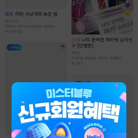
웹툰
어린 사냥개와 늙은 범
5.9만
#
문란수
#
적극수
#
판타지
#
변태수
#
나이차커플
소설
나의 완벽한 쿼터백 남자친
구 [단행본]
1천
#
성장물
#
달달물
#
집착남
#
재벌남
#
다정녀
무협 소설
인기 키워드
#
귀환물
#
비장함
#
먼치킨
#
유쾌함
#
생존물
#
천하제일인
#
차원이동물
#
복수물
#
사이다물
#
마교
#
검객/무사
#
성장물