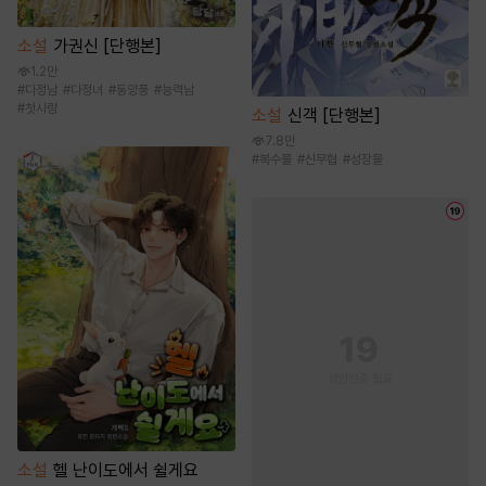
소설
가권신 [단행본]
1.2만
#
다정남
#
다정녀
#
동양풍
#
능력남
#
첫사랑
소설
신객 [단행본]
7.8만
#
복수물
#
신무협
#
성장물
소설
헬 난이도에서 쉴게요