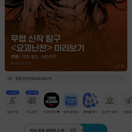
2
/
15
점검 안내 [2026.08.11]
+1,000원
첫충전 혜택
회원가입
머니충전
최대70%▼
혜택 총정리
혜택몰빵💘
밀리언 셀러
점핑
설정
관심 장르 설정하고 맞춤 추천 받기