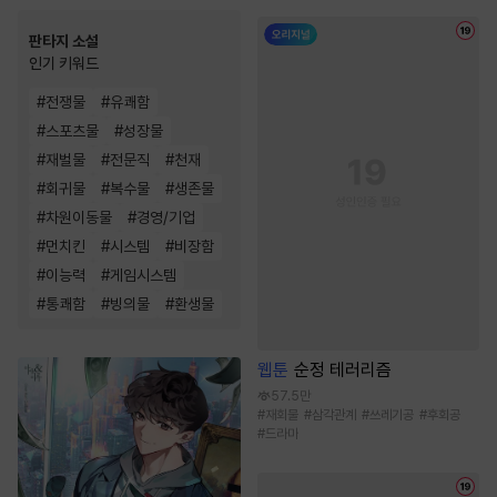
판타지 소설
인기 키워드
#
전쟁물
#
유쾌함
#
스포츠물
#
성장물
#
재벌물
#
전문직
#
천재
#
회귀물
#
복수물
#
생존물
#
차원이동물
#
경영/기업
#
먼치킨
#
시스템
#
비장함
#
이능력
#
게임시스템
#
통쾌함
#
빙의물
#
환생물
웹툰
순정 테러리즘
57.5만
#
재회물
#
삼각관계
#
쓰레기공
#
후회공
#
드라마