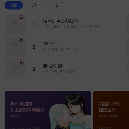
웹툰
만화
소설
[성비단] 무단사정금지
1
마규식, 피상구, 진월, 테리야끼, 오프카, 뚱개
개와 새
2
정각 / 정각, (원작)박하사탕
열여덟의 침대
3
자태 / 청담, (원작)문슬로