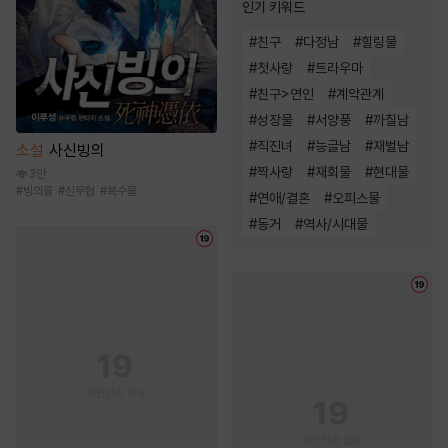
인기 키워드
#
친구
#
다정남
#
힐링물
#
첫사랑
#
트라우마
#
친구>연인
#
계약관계
#
성장물
#
서양풍
#
까칠남
#
직진녀
#
능글남
#
재벌남
소설
사신빙의
#
짝사랑
#
재회물
#
현대물
3만
#
빙의물
#
신무협
#
복수물
#
연애/결혼
#
오피스물
#
동거
#
역사/시대물