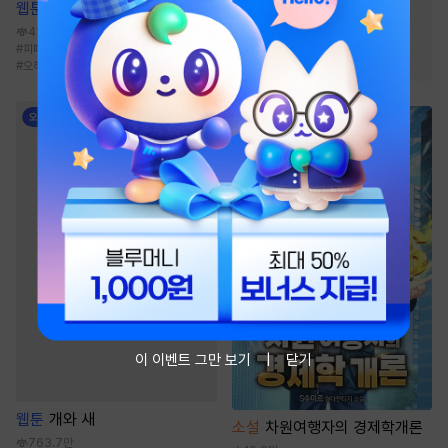
#
고독함
#
회귀물
#
정파
웹툰
사용 후 반품불가
#
잔잔함
#
환생물
#
천마
425.9만
#
피폐물
#
복수
#
능력공
#
미남공
#
빙의물
#
통쾌함
#
오해/착각
이 이벤트 그만 보기
닫기
웹툰
개와 새
소설
차원여행자의 경제학개론
763.7만