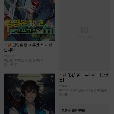
소설
경영은 됐고 돈만 쓰고 싶
습니다
3.7만
#
환생물
#
재벌물
#
성장물
#
천재
#
현대판타지
소설
[BL] 알파 프라이드 [단행
본]
4.1만
#
오해/착각
#
소꿉친구
#
재벌공
#
재벌수
#
첫사랑
로맨스 웹툰/만화