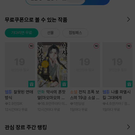
무료쿠폰으로 볼 수 있는 작품
기다리면 무료
선물
점핑패스
웹툰
잘못된 연애
만화
약사의 혼잣
소설
전직 조폭 보
웹툰
나를 파멸시
방식
말(마오마오의 후
스의 19금 소설 속
킬 그대에게
궁 수수께끼 풀이
가정부 빙의기
2.9만
SIK
16.9만
쿠라타 미노지 / 휴우가 나츠
1천
당성
4.6천
카야 / 점면, 
수첩)
12시간마다 무료
12시간마다 무료
1일마다 무료
1일마다 무료
관심 장르 주간 랭킹