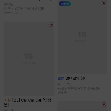
1.5만
#
순정녀
#
후회남
#
재벌남
#
재회물
#
운명적사랑
웹툰
열여덟의 침대
536.2만
#
능글공
#
복흑공
#
개아가공
#
순정수
#
미인공
소설
[BL] Call Call Call [단행
본]
2.1만