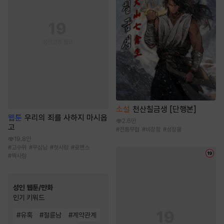
소설
천산칠금생 [단행본]
웹툰
우리의 죄를 사하지 마시옵
2.6만
고
#
전통무협
#
비장함
#
성장물
19.8만
#
고수위
#
무심남
#
첫사랑
#
로맨스
#
짝사랑
성인 웹툰/만화
인기 키워드
#
유혹
#
절륜남
#
계약관계