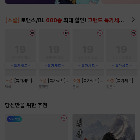
[소설]
로맨스/BL
600종
최대 할인!
그랜드 특가세트
▶
소설
[특가세트]
소설
[특가세트]
소설
[특가세트]
소설
[특가세트]
관계의 밀도 [단행
캠퍼스 파트너 [단
쿼터백의 터치다운
광애록 [단행본]
박하
문정민
문희
정은초
본]
행본]
[단행본]
당신만을 위한 추천