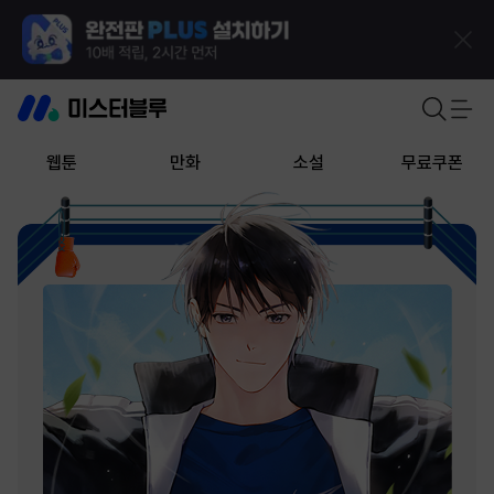
웹툰
만화
소설
무료쿠폰