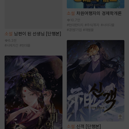
소설
차원여행자의 경제학개론
10.7만
#
현대판타지
#
주식/투자
#
사이다물
#
경영/기업
#
재벌물
소설
남편이 된 선생님 [단행본]
6.3천
#
사제지간
#
현대물
소설
신객 [단행본]