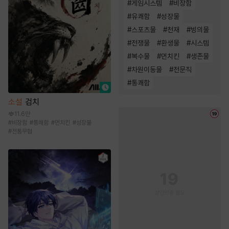
#
게임시스템
#
비장함
#
유쾌함
#
성장물
#
스포츠물
#
천재
#
빙의물
#
전쟁물
#
환생물
#
시스템
#
복수물
#
먼치킨
#
생존물
#
차원이동물
#
전문직
#
통쾌함
소설
검치
11.6만
#
비장함
#
통쾌함
#
먼치킨
#
성장물
#
전통무협