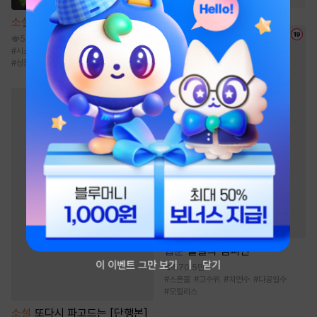
소설
헬 난이도에서 쉴게요
5만
#
시스템
#
힐링물
#
퓨전판타지
#
영지물
#
성장물
웹툰
불굴의 챔피언
이 이벤트 그만 보기
닫기
570.5만
#
스폰물
#
고수위
#
처연수
#
다공일수
#
모럴리스
소설
또다시 파고드는 [단행본]