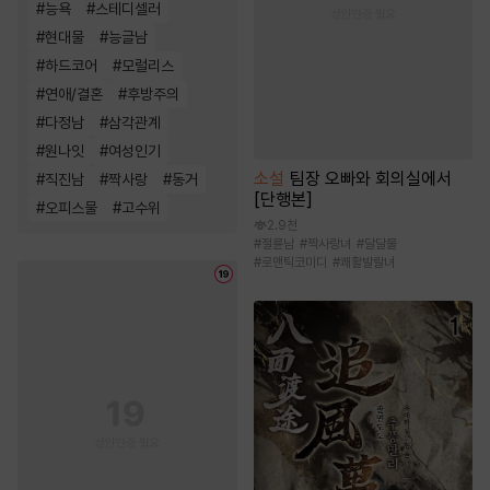
#
능욕
#
스테디셀러
#
현대물
#
능글남
#
하드코어
#
모럴리스
#
연애/결혼
#
후방주의
#
다정남
#
삼각관계
#
원나잇
#
여성인기
소설
팀장 오빠와 회의실에서
#
직진남
#
짝사랑
#
동거
[단행본]
#
오피스물
#
고수위
2.9천
#
절륜남
#
짝사랑녀
#
달달물
#
로맨틱코미디
#
쾌활발랄녀