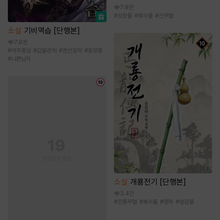
7.8만
#
성장물
#
복수물
#
신무협
소설
기비역습 [단행본]
7.8천
#
여주중심
#
갑을관계
#
권선징악
#
동양풍
#
나쁜남자
소설
개룡전기 [단행본]
3.4만
#
전통무협
#
복수물
#
정파
#
성장물