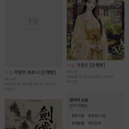
소설
가권신 [단행본]
소설
주말의 파트너 [단행본]
1.2만
#
달달물
#
다정녀
#
능력남
#
능력녀
2.4만
#
첫사랑
#
3인칭시점
#
현대물
#
호구수
#
상처수
#
허당수
판타지 소설
인기 키워드
#
회귀물
#
경영/기업
#
재벌물
#
이능력