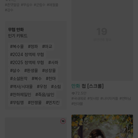
#
존댓말공
#
무심수
#
군림수
#
애절물
#
강수
무협 만화
인기 키워드
#
복수물
#
정파
#
마교
#
2024 정액제 무협
#
2025 정액제 무협
#
사파
#
살수
#
환생물
#
성장물
#
소설원작
#
복수
#
천마
만화
첩 [스크롤]
#
역사/시대물
#
우정
#
소림
72.5만
#
천하제일인
#
죽음/살인
#
국내에로
#
첫사랑
#
나이차커플
#
연하남
#
무림맹
#
전쟁물
#
먼치킨
#
현대물