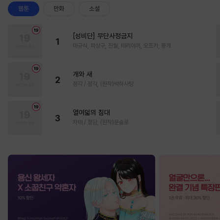
웹툰
만화
소설
[성비단] 무단사정금지
1
마규식, 피상구, 진월, 테리야끼, 오프카, 뚱개
개와 새
2
정각 / 정각, (원작)박하사탕
열여덟의 침대
3
자태 / 청담, (원작)문슬로