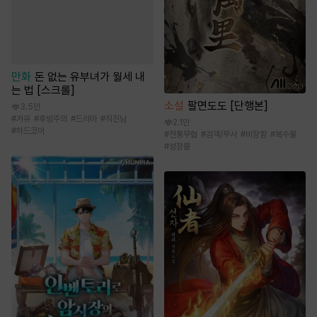
만화
돈 없는 유부녀가 월세 내
는 법 [스크롤]
소설
팔면도도 [단행본]
3.5만
#
거유
#
후방주의
#
드라마
#
직진남
2.1만
#
하드코어
#
전통무협
#
검객/무사
#
비장함
#
복수물
#
성장물