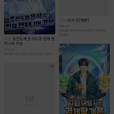
소설
은사 [단행본]
6.8천
#
현대물
#
카리스마남
#
동정녀
#
재벌남
#
능력남
소설
초전도체 운석으로 천재 엔
지니어 각성
6.6만
#
현대판타지
#
전문직
#
사이다물
#
천재