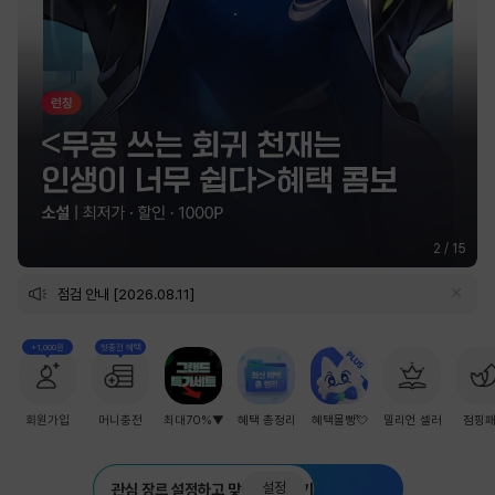
2
/
15
점검 안내 [2026.08.11]
+1,000원
첫충전 혜택
회원가입
머니충전
최대70%▼
혜택 총정리
혜택몰빵💘
밀리언 셀러
점핑
설정
관심 장르 설정하고 맞춤 추천 받기