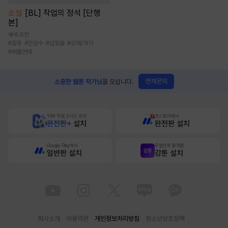
소설
[BL] 작업의 정석 [단행
본]
8.6천
#
질투
#
잔망수
#
삽질물
#
오해/착각
#
배틀연애
연재문의
소중한 웹툰 작가님
을 모십니다.
10배 적립, 2시간 먼저
원스토어에서
완전판+
설치
완전판 설치
Google Play에서
무협만화 플랫폼
일반판 설치
강툰 설치
회사소개
이용약관
개인정보처리방침
청소년보호정책