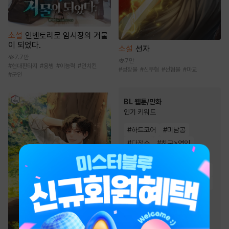
소설
인벤토리로 암시장의 거물
이 되었다.
소설
선자
7.7만
7만
#
현대판타지
#
용병
#
이능력
#
먼치킨
#
성장물
#
신무협
#
선협물
#
마교
#
군인
BL 웹툰/만화
인기 키워드
#
하드코어
#
미남공
#
다정수
#
친구>연인
#
짝사랑
#
상처수
#
강공
#
대형견공
#
동거
#
집착공
#
연하공
#
절륜공
#
고수위
#
능글공
#
친구
#
미인수
#
다정공
#
연상수
#
츤데레수
#
현대물