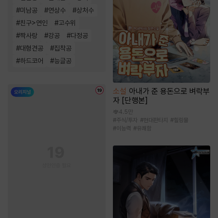
#
미남공
#
연상수
#
상처수
#
친구>연인
#
고수위
#
짝사랑
#
강공
#
다정공
#
대형견공
#
집착공
#
하드코어
#
능글공
소설
아내가 준 용돈으로 벼락부
자 [단행본]
4.5만
#
주식/투자
#
현대판타지
#
힐링물
#
이능력
#
유쾌함