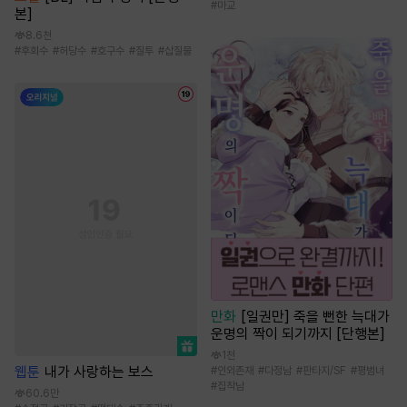
#
마교
본]
8.6천
#
후회수
#
허당수
#
호구수
#
질투
#
삽질물
만화
[일권만] 죽을 뻔한 늑대가
운명의 짝이 되기까지 [단행본]
1천
웹툰
내가 사랑하는 보스
#
인외존재
#
다정남
#
판타지/SF
#
평범녀
#
집착남
60.6만