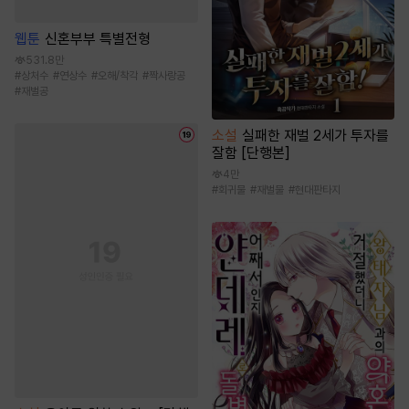
웹툰
신혼부부 특별전형
531.8만
#
상처수
#
연상수
#
오해/착각
#
짝사랑공
#
재벌공
소설
실패한 재벌 2세가 투자를
잘함 [단행본]
4만
#
회귀물
#
재벌물
#
현대판타지