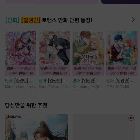
[만화]
[일권만]
로맨스 만화 단편 등장!
만화
[일권만] 기
만화
[일권만] 매
만화
[일권만] 웃
만화
[일권만] 내
억상실 악역 영애
료 마법에 걸린 척
지 않는 약혼자님
게 간섭하지 않겠
Minoru Katsura / Mizune
Sane Takada / Koki Fuyutsuki
Nanohiru / Memeko
쿠로카와 쿠사비
는 공략 대상인 얀
했더니 냉담했던
이 사랑에 빠진 건
다던 냉정한 남편
데레 의붓 오라버
약혼자가 맹목적인
변장한 저인 것 같
이 어째선지 저만
니에게서 도망칠
당신만을 위한 추천
사랑꾼이 되었습니
습니다 [단행본]
바라봅니다 [단행
수가 없다 [단행
다 [단행본]
본]
본]