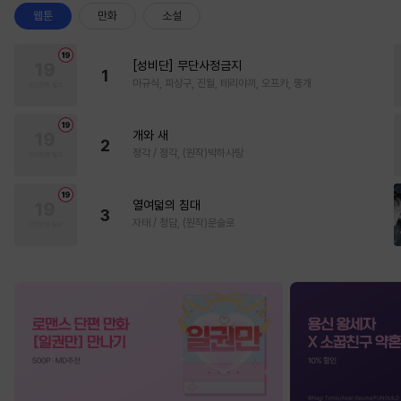
웹툰
만화
소설
[성비단] 무단사정금지
1
마규식, 피상구, 진월, 테리야끼, 오프카, 뚱개
개와 새
2
정각 / 정각, (원작)박하사탕
열여덟의 침대
3
자태 / 청담, (원작)문슬로