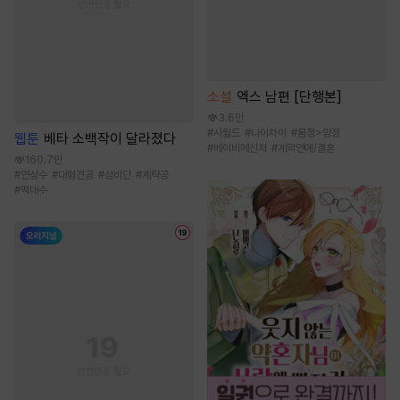
소설
엑스 남편 [단행본]
3.6만
#
시월드
#
나이차이
#
몸정>맘정
웹툰
베타 소백작이 달라졌다
#
베이비메신저
#
계약연애/결혼
160.7만
#
연상수
#
대형견공
#
성비단
#
계략공
#
떡대수