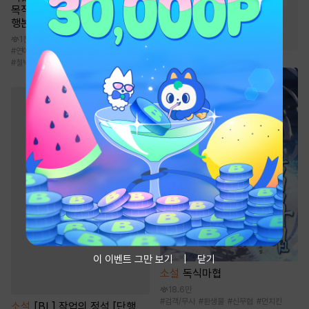
목적인 사랑꾼이 되었습니다 [단
#
일상물
#
순정공
행본]
#
3인칭시점
#
미인수
1천
#
연애/결혼
#
계약관계
#
서양풍
#
초능력
#
철벽녀
이 이벤트 그만 보기
닫기
소설
독식마협
18.6만
#
검객/무사
#
환생물
#
신무협
#
먼치킨
소설
[BL] 작업의 정석 [단행