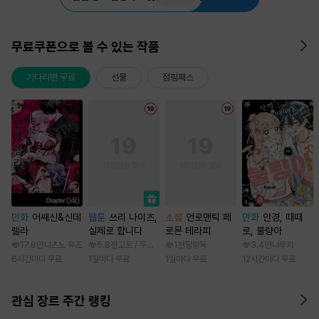
무료쿠폰으로 볼 수 있는 작품
기다리면 무료
선물
점핑패스
만화
어쌔신&신데
웹툰
쓰리 나이츠,
소설
언로맨틱 페
만화
안경, 때때
렐라
실제로 합니다
로몬 테라피
로, 불량아
17.8만
나츠노 유조
5.8천
고토 / 두나래
1천
망랑독
3.4만
나루키
6시간마다 무료
1일마다 무료
1일마다 무료
12시간마다 무료
관심 장르 주간 랭킹