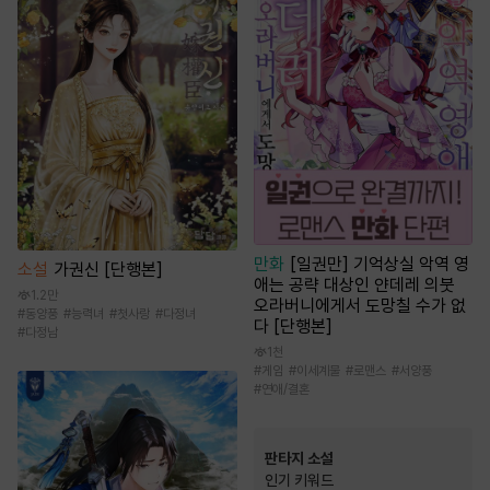
만화
[일권만] 기억상실 악역 영
소설
가권신 [단행본]
애는 공략 대상인 얀데레 의붓
1.2만
오라버니에게서 도망칠 수가 없
#
동양풍
#
능력녀
#
첫사랑
#
다정녀
다 [단행본]
#
다정남
1천
#
게임
#
이세계물
#
로맨스
#
서양풍
#
연애/결혼
판타지 소설
인기 키워드