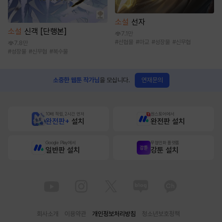
소설
선자
소설
신객 [단행본]
7.1만
#
선협물
#
마교
#
성장물
#
신무협
7.8만
#
성장물
#
신무협
#
복수물
연재문의
소중한 웹툰 작가님
을 모십니다.
10배 적립, 2시간 먼저
원스토어에서
완전판+
설치
완전판 설치
Google Play에서
무협만화 플랫폼
일반판 설치
강툰 설치
회사소개
이용약관
개인정보처리방침
청소년보호정책