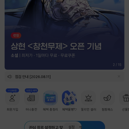
2
/
15
점검 안내 [2026.08.11]
+1,000원
첫충전 혜택
회원가입
머니충전
혜택 총정리
혜택몰빵💘
밀리언 셀러
점핑패스
선물
설정
관심 장르 설정하고 맞춤 추천 받기