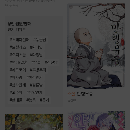
#
순정공
#
키작공
#
떡대수
#
주종관계
#
사랑꾼공
성인 웹툰/만화
인기 키워드
#
스테디셀러
#
능글남
#
모럴리스
#
원나잇
#
오피스물
#
다정남
#
연애/결혼
#
유혹
#
직진남
#
하드코어
#
후방주의
#
짝사랑
#
여성인기
#
삼각관계
#
절륜남
#
고수위
#
계약관계
소설
만행무승
#
현대물
#
능욕
#
동거
3만