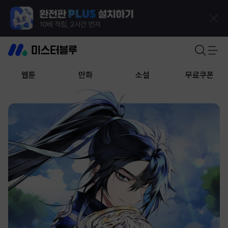
웹툰
만화
소설
무료쿠폰