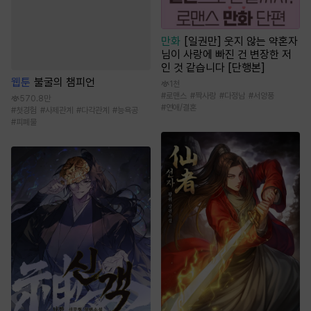
만화
[일권만] 웃지 않는 약혼자
님이 사랑에 빠진 건 변장한 저
인 것 같습니다 [단행본]
웹툰
불굴의 챔피언
1천
#
로맨스
#
짝사랑
#
다정남
#
서양풍
570.8만
#
연애/결혼
#
첫경험
#
사제관계
#
다각관계
#
능욕공
#
피폐물