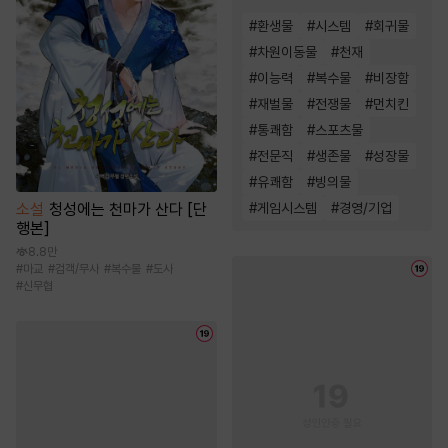
#
환생물
#
시스템
#
회귀물
#
차원이동물
#
천재
#
이능력
#
복수물
#
비장함
#
재벌물
#
전쟁물
#
먼치킨
#
통쾌함
#
스포츠물
#
전문직
#
생존물
#
성장물
#
유쾌함
#
빙의물
소설
청성에는 천마가 산다 [단
#
게임시스템
#
경영/기업
행본]
8.8만
#
마교
#
검객/무사
#
복수물
#
도사
#
신무협