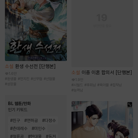
소설
환생 수선전 [단행본]
소설
이중 이혼 합의서 [단행본]
1.6만
#
환생물
#
먼치킨
#
신무협
#
선협물
1.9만
#
성장물
#
시월드
#
후회남
#
육아물
#
집착남
#
능력남
BL 웹툰/만화
인기 키워드
#
친구
#
연하공
#
다정수
#
츤데레수
#
미인수
#
절륜공
#
현대물
#
동거