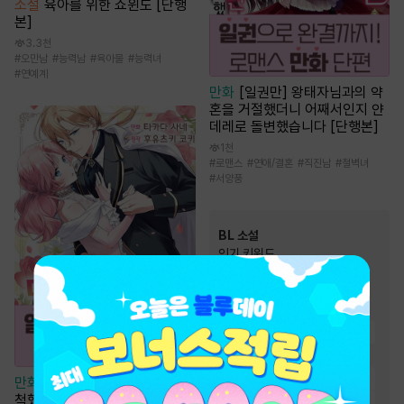
소설
육아를 위한 쇼윈도 [단행
본]
3.3천
#
오만남
#
능력남
#
육아물
#
능력녀
#
연예계
만화
[일권만] 왕태자님과의 약
혼을 거절했더니 어째서인지 얀
데레로 돌변했습니다 [단행본]
1천
#
로맨스
#
연애/결혼
#
직진남
#
철벽녀
#
서양풍
BL 소설
인기 키워드
#
오해/착각
#
연하공
#
다정수
#
사랑꾼공
#
집착공
#
능욕공
#
첫사랑
#
강공
#
달달물
#
능글공
#
다정공
#
미인공
#
상처수
만화
[일권만] 매료 마법에 걸린
척했더니 냉담했던 약혼자가 맹
#
단정수
#
순진수
#
절륜공