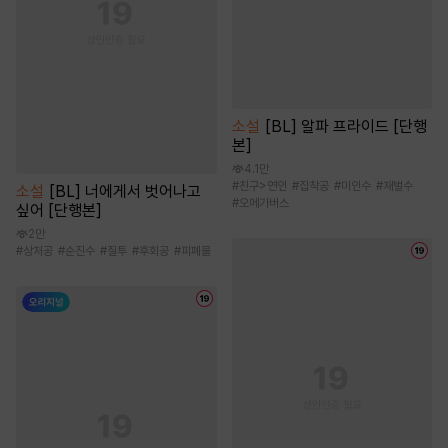
소설
[BL] 알파 프라이드 [단행
본]
4.1만
#
친구>연인
#
집착공
#
미인수
#
재벌수
소설
[BL] 너에게서 벗어나고
#
오메가버스
싶어 [단행본]
2만
#
상처공
#
순진수
#
질투
#
후회공
#
피폐물