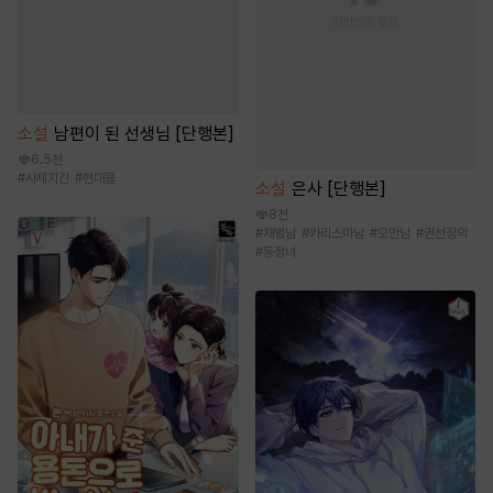
소설
남편이 된 선생님 [단행본]
6.5천
#
사제지간
#
현대물
소설
은사 [단행본]
8천
#
재벌남
#
카리스마남
#
오만남
#
권선징악
#
동정녀