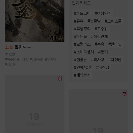
인기 키워드
#
하드코어
#
여성인기
#
유혹
#
능글남
#
오피스물
#
후방주의
#
고수위
#
현대물
#
삼각관계
#
모럴리스
#
능욕
#
원나잇
소설
팔면도도
#
스테디셀러
#
동거
12만
#
복수물
#
비장함
#
전통무협
#
먼치킨
#
절륜남
#
짝사랑
#
다정남
#
성장물
#
연애/결혼
#
직진남
#
계약관계