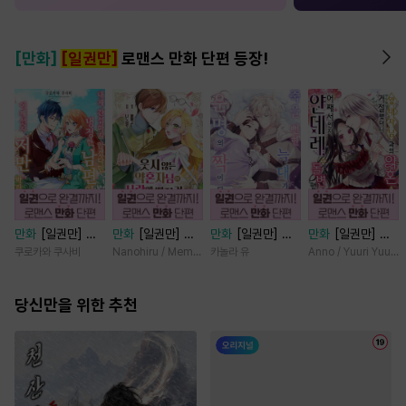
[만화]
[일권만]
로맨스 만화 단편 등장!
만화
[일권만] 내
만화
[일권만] 웃
만화
[일권만] 죽
만화
[일권만] 왕
게 간섭하지 않겠
지 않는 약혼자님
을 뻔한 늑대가 운
태자님과의 약혼을
쿠로카와 쿠사비
Nanohiru / Memeko
카놀라 유
Anno / Yuuri Yuuda
다던 냉정한 남편
이 사랑에 빠진 건
명의 짝이 되기까
거절했더니 어째서
이 어째선지 저만
변장한 저인 것 같
지 [단행본]
인지 얀데레로 돌
바라봅니다 [단행
당신만을 위한 추천
습니다 [단행본]
변했습니다 [단행
본]
본]