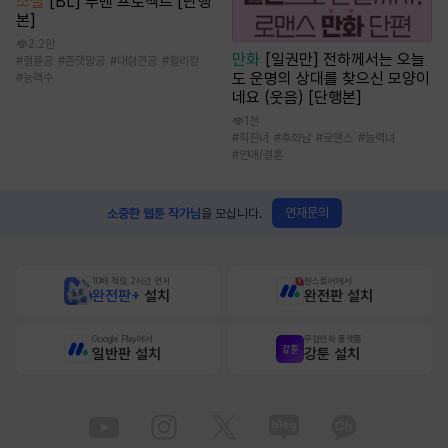
소설
[BL] 루멘 프로젝트 [단행
본]
2.2만
만화
[일권만] 전하께서는 오늘
#
절륜공
#
존댓말공
#
대형견공
#
할리킹
도 운명의 상대를 찾으신 모양이
#
능력수
네요 (웃음) [단행본]
1천
#
직진녀
#
후회남
#
로맨스
#
능력녀
#
연애/결혼
연재문의
소중한 웹툰 작가님
을 모십니다.
10배 적립, 2시간 먼저
원스토어에서
완전판+
설치
완전판 설치
Google Play에서
무협만화 플랫폼
일반판 설치
강툰 설치