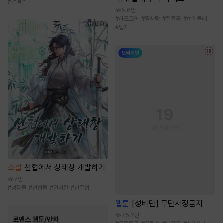
#
얼빠수
5.6만
#
하드코어
#
짝사랑
#
절륜공
#
여친몰래
#
납치
소설
선협에서 상태창 개발하기
7만
#
성장물
#
선협물
#
먼치킨
#
신무협
웹툰
[성비단] 무단사정금지
75.2만
로맨스 웹툰/만화