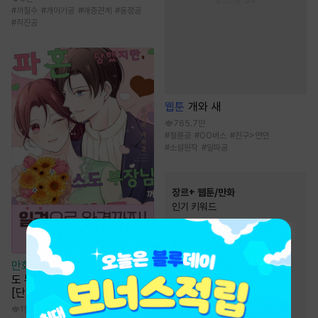
#
까칠수
#
개아가공
#
애증관계
#
동정공
#
직진공
웹툰
개와 새
765.7만
#
절륜공
#
OO버스
#
친구>연인
#
소설원작
#
알파공
장르+ 웹툰/만화
인기 키워드
#
환생물
#
초능력
#
복수물
#
우정
#
소설원작
#
동물
만화
[일권만] 파혼당했지만, 스
#
성장물
#
이세계물
도 부장님께 사랑받고 있습니다
#
영상화
#
오피스물
[단행본]
#
역사/시대물
#
인외존재
1천