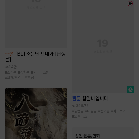
소설
[BL] 소문난 오메가 [단행
본]
1.4만
#
소심수
#
상처수
#
시리어스물
#
오해/착각
#
후회공
웹툰
탑알바입니다
346.7만
#
능글공
#
미남공
#
현대물
#
하드코어
#
모럴리스
성인 웹툰/만화