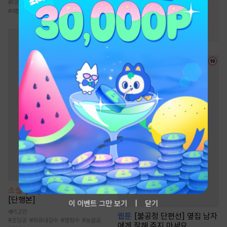
#
다정남
#
현대물
#
오피스물
#
로맨스
#
연애/결혼
#
동양풍
#
재벌남
#
힐링물
#
현대물
#
복수
#
친구
#
음식
#
다정남
소설
[BL] 블랙아웃(Blackout)
[단행본]
이 이벤트 그만 보기
닫기
1.2만
웹툰
[불공정 단편선] 옆집 남자
#
초딩공
#
외유내강수
#
명랑수
#
능글공
에게 잘해 주지 마세요