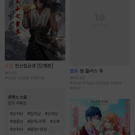
소설
천산칠금생 [단행본]
웹툰
원 플러스 투
2.6만
#
비장함
#
성장물
#
전통무협
95.3만
#
너드공
#
미남공
#
갭모에공
#
연상수
#
무심수
로맨스 소설
인기 키워드
#
상처남
#
집착남
#
순정남
#
절륜남
#
왕족/귀족
#
오해
#
상처녀
#
몸정>맘정