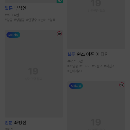
웹툰
부식인
93.4만
#
강공
#
냉혈공
#
안경수
#
변태
#
능욕
웹툰
원스 어폰 어 타임
271.6만
#
서양풍
#
드라마
#
모솔녀
#
직진녀
#
판타지/SF
웹툰
쇄빙선
6천