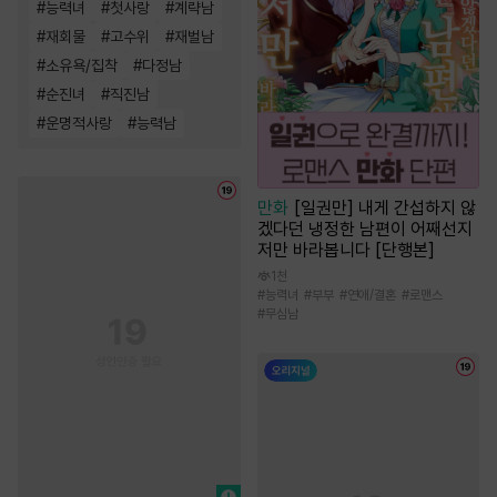
#
능력녀
#
첫사랑
#
계략남
#
재회물
#
고수위
#
재벌남
#
소유욕/집착
#
다정남
#
순진녀
#
직진남
#
운명적사랑
#
능력남
만화
[일권만] 내게 간섭하지 않
겠다던 냉정한 남편이 어째선지
저만 바라봅니다 [단행본]
1천
#
능력녀
#
부부
#
연애/결혼
#
로맨스
#
무심남