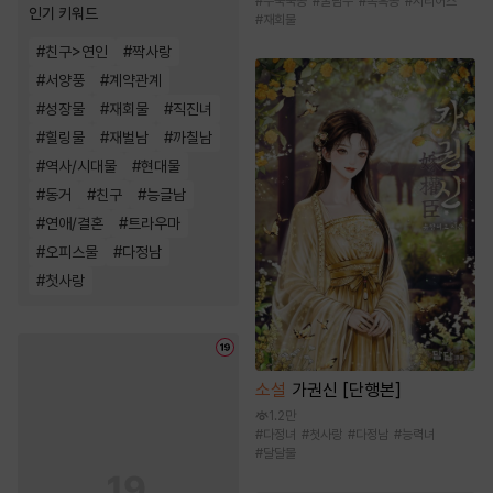
#
무뚝뚝공
#
굴림수
#
복흑공
#
시리어스
인기 키워드
#
재회물
#
친구>연인
#
짝사랑
#
서양풍
#
계약관계
#
성장물
#
재회물
#
직진녀
#
힐링물
#
재벌남
#
까칠남
#
역사/시대물
#
현대물
#
동거
#
친구
#
능글남
#
연애/결혼
#
트라우마
#
오피스물
#
다정남
#
첫사랑
소설
가권신 [단행본]
1.2만
#
다정녀
#
첫사랑
#
다정남
#
능력녀
#
달달물