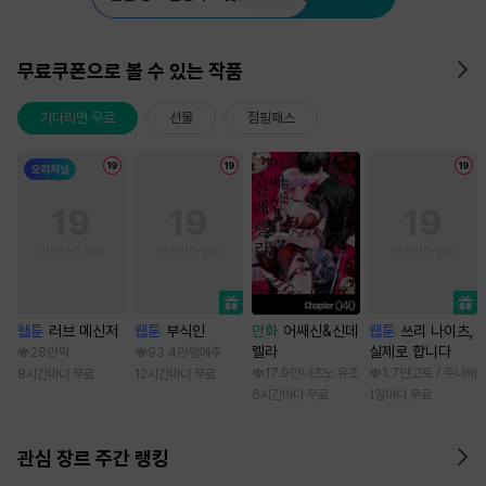
무료쿠폰으로 볼 수 있는 작품
기다리면 무료
선물
점핑패스
웹툰
러브 메신저
웹툰
부식인
만화
어쌔신&신데
웹툰
쓰리 나이츠,
렐라
실제로 합니다
28만
딱
93.4만
임애주
17.9만
나츠노 유조
1.7만
고토 / 두나래
8시간마다 무료
12시간마다 무료
6시간마다 무료
1일마다 무료
관심 장르 주간 랭킹