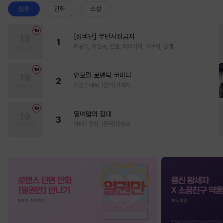
웹툰
만화
소설
[성비단] 무단사정금지
1
마규식, 피상구, 진월, 테리야끼, 오프카, 뚱개
언모럴 로맨틱 코미디
2
가감 / 쌔우, (원작)곽겨자
열여덟의 침대
3
자태 / 청담, (원작)문슬로