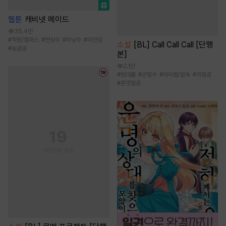
웹툰
캐비넷 메이드
35.4만
#
학원/캠퍼스
#
연상수
#
자낮수
#
미인공
소설
[BL] Call Call Call [단행
#
능글공
본]
2.1만
#
현대물
#
군림수
#
라이벌/앙숙
#
까칠공
#
존댓말공