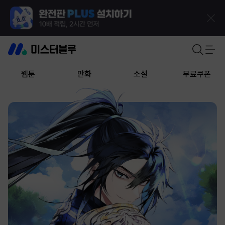
웹툰
만화
소설
무료쿠폰