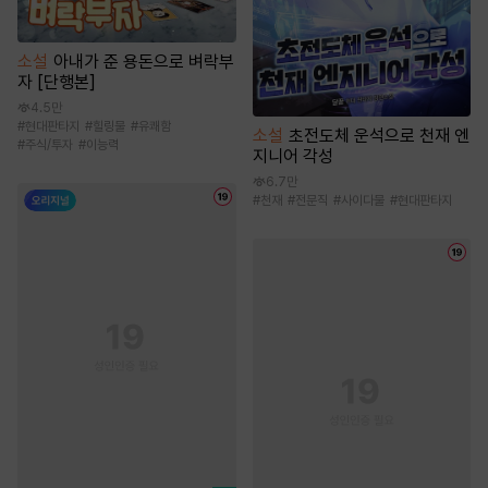
소설
아내가 준 용돈으로 벼락부
자 [단행본]
4.5만
#
현대판타지
#
힐링물
#
유쾌함
소설
초전도체 운석으로 천재 엔
#
주식/투자
#
이능력
지니어 각성
6.7만
#
천재
#
전문직
#
사이다물
#
현대판타지