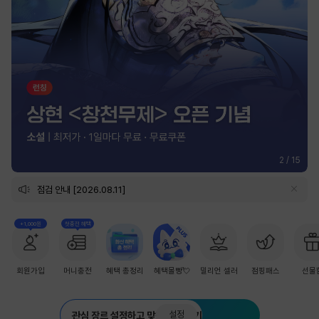
2
/
15
점검 안내 [2026.08.11]
+1,000원
첫충전 혜택
회원가입
머니충전
혜택 총정리
혜택몰빵💘
밀리언 셀러
점핑패스
선물
설정
관심 장르 설정하고 맞춤 추천 받기